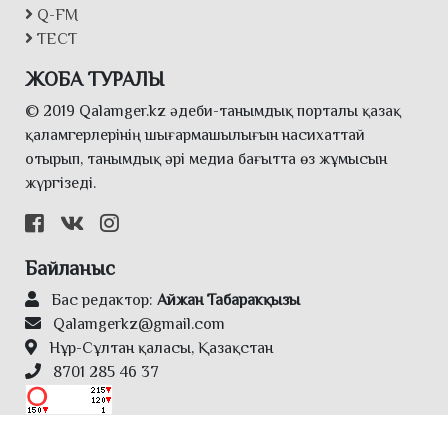
Q-FM
ТЕСТ
ЖОБА ТУРАЛЫ
© 2019 Qalamger.kz әдеби-танымдық порталы қазақ
қаламгерлерінің шығармашылығын насихаттай
отырып, танымдық әрі медиа бағытта өз жұмысын
жүргізеді.
Байланыс
Бас редактор:
Айжан Табаракқызы
Qalamgerkz@gmail.com
Нұр-Сұлтан қаласы, Қазақстан
8701 285 46 37