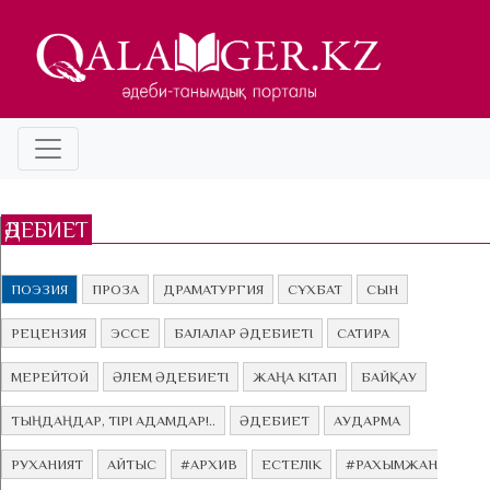
ӘДЕБИЕТ
ПОЭЗИЯ
ПРОЗА
ДРАМАТУРГИЯ
СҰХБАТ
СЫН
РЕЦЕНЗИЯ
ЭССЕ
БАЛАЛАР ӘДЕБИЕТІ
САТИРА
МЕРЕЙТОЙ
ӘЛЕМ ӘДЕБИЕТІ
ЖАҢА КІТАП
БАЙҚАУ
ТЫҢДАҢДАР, ТІРІ АДАМДАР!..
ӘДЕБИЕТ
АУДАРМА
РУХАНИЯТ
АЙТЫС
#АРХИВ
ЕСТЕЛІК
#РАХЫМЖАН