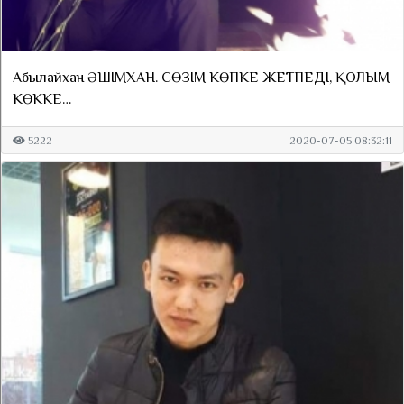
Абылайхан ӘШІМХАН. СӨЗІМ КӨПКЕ ЖЕТПЕДІ, ҚОЛЫМ
КӨККЕ…
5222
2020-07-05 08:32:11