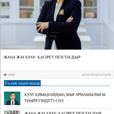
ЖАҢА ЖАҒАЛАУ: ҚАСІРЕТ ПЕН ТАҒДЫР
4269
2020-03-02 07:11:26
Ең көп оқылғандар
ҚУАТ ҚИЫҚБАЙДЫҢ ШЫҒАРМАШЫЛЫҒЫ
ТӨҢІРЕГІНДЕГІ СӨЗ
ЖАҢА ЖАҒАЛАУ: ҚАСІРЕТ ПЕН ТАҒДЫР