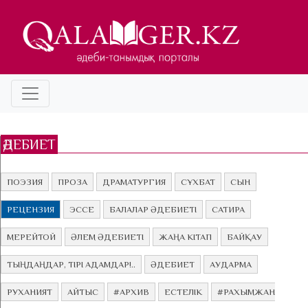
ӘДЕБИЕТ
ПОЭЗИЯ
ПРОЗА
ДРАМАТУРГИЯ
СҰХБАТ
СЫН
РЕЦЕНЗИЯ
ЭССЕ
БАЛАЛАР ӘДЕБИЕТІ
САТИРА
МЕРЕЙТОЙ
ӘЛЕМ ӘДЕБИЕТІ
ЖАҢА КІТАП
БАЙҚАУ
ТЫҢДАҢДАР, ТІРІ АДАМДАР!..
ӘДЕБИЕТ
АУДАРМА
РУХАНИЯТ
АЙТЫС
#АРХИВ
ЕСТЕЛІК
#РАХЫМЖАН