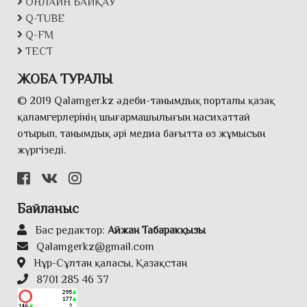
ОНЛАЙН БАЙҚАУ
Q-TUBE
Q-FM
ТЕСТ
ЖОБА ТУРАЛЫ
© 2019 Qalamger.kz әдеби-танымдық порталы қазақ
қаламгерлерінің шығармашылығын насихаттай
отырып, танымдық әрі медиа бағытта өз жұмысын
жүргізеді.
Байланыс
Бас редактор:
Айжан Табаракқызы
Qalamgerkz@gmail.com
Нұр-Сұлтан қаласы, Қазақстан
8701 285 46 37