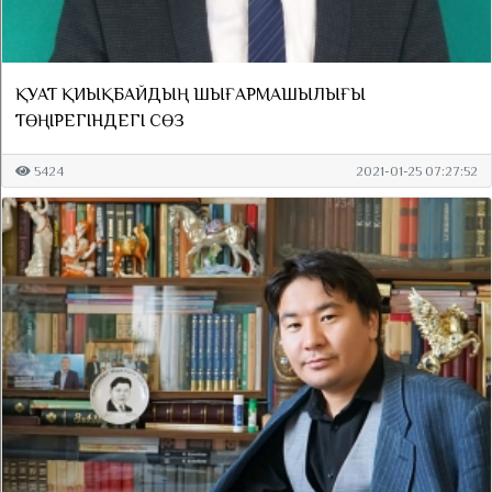
ҚУАТ ҚИЫҚБАЙДЫҢ ШЫҒАРМАШЫЛЫҒЫ
ТӨҢІРЕГІНДЕГІ СӨЗ
5424
2021-01-25 07:27:52