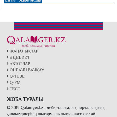
Ең көп оқылғандар
ЖАҢАЛЫҚТАР
ӘДЕБИЕТ
АВТОРЛАР
ОНЛАЙН БАЙҚАУ
Q-TUBE
Q-FM
ТЕСТ
ЖОБА ТУРАЛЫ
© 2019 Qalamger.kz әдеби-танымдық порталы қазақ
қаламгерлерінің шығармашылығын насихаттай