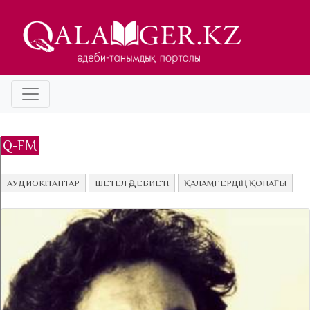
Q-FM
АУДИОКІТАПТАР
ШЕТЕЛ ӘДЕБИЕТІ
ҚАЛАМГЕРДІҢ ҚОНАҒЫ