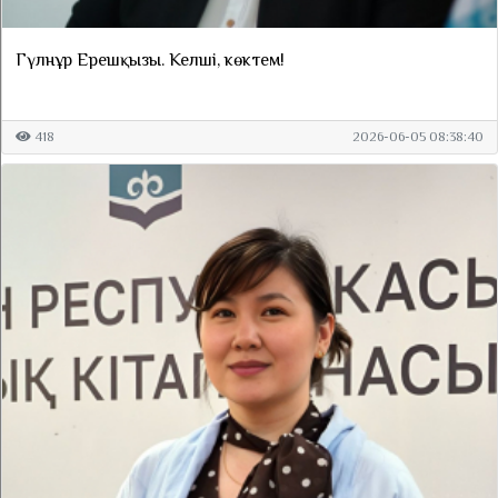
Гүлнұр Ерешқызы. Келші, көктем!
418
2026-06-05 08:38:40