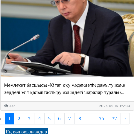
Мемлекет басшысы «Кітап оқу мәдениетін дамыту және
зерделі ұлт қалыптастыру жөніндегі шаралар туралы»
Жарлыққа қол қойды
446
2026-05-16 11:33:34
‹
1
2
3
4
5
6
7
8
...
76
77
›
Ең көп оқылғандар