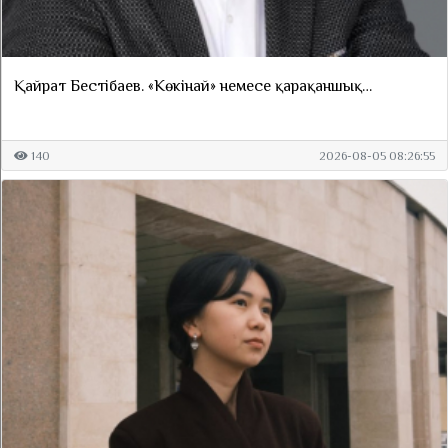
Қайрат Бестібаев. «Көкінай» немесе қарақаншық…
140
2026-08-05 08:26:55