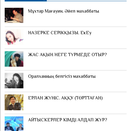
Мұхтар Мағауин. Әйел махаббаты
НАЗЕРКЕ СЕРІКҚЫЗЫ. ЕкЕу
ЖАС АҚЫН НЕГЕ ТҮРМЕДЕ ОТЫР?
Оралханның белгісіз махаббаты
ЕРЛАН ЖҮНІС. АҚҚУ (ТӨРТТАҒАН)
АЙТЫСКЕРЛЕР КІМДІ АЛДАП ЖҮР?