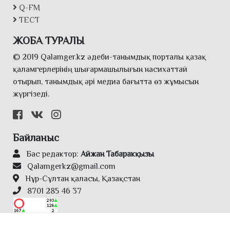
Q-FM
ТЕСТ
ЖОБА ТУРАЛЫ
© 2019 Qalamger.kz әдеби-танымдық порталы қазақ
қаламгерлерінің шығармашылығын насихаттай
отырып, танымдық әрі медиа бағытта өз жұмысын
жүргізеді.
Байланыс
Бас редактор:
Айжан Табаракқызы
Qalamgerkz@gmail.com
Нұр-Сұлтан қаласы, Қазақстан
8701 285 46 37