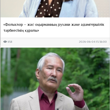
«Фольклор – жас оқырманның рухани және адамгершілік
тәрбиесінің құралы»
658
2026-06-04 13:36:00