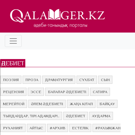
ӘДЕБИЕТ
ПОЭЗИЯ
ПРОЗА
ДРАМАТУРГИЯ
СҰХБАТ
СЫН
РЕЦЕНЗИЯ
ЭССЕ
БАЛАЛАР ӘДЕБИЕТІ
САТИРА
МЕРЕЙТОЙ
ӘЛЕМ ӘДЕБИЕТІ
ЖАҢА КІТАП
БАЙҚАУ
ТЫҢДАҢДАР, ТІРІ АДАМДАР!..
ӘДЕБИЕТ
АУДАРМА
РУХАНИЯТ
АЙТЫС
#АРХИВ
ЕСТЕЛІК
#РАХЫМЖАН