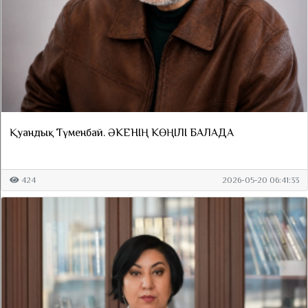
Қуандық Түменбай. ӘКЕНІҢ КӨҢІЛІ БАЛАДА
424
2026-05-20 06:41:33