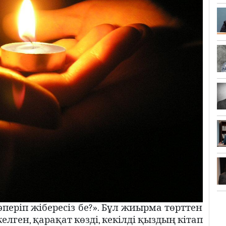
 әперіп жібересіз бе?». Бұл жиырма төрттен
елген, қарақат көзді, кекілді қыздың кітап