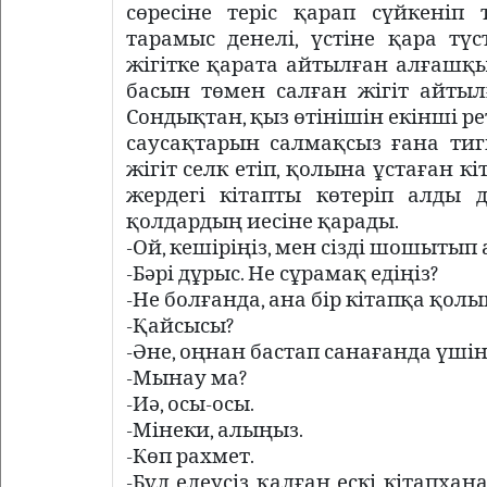
сөресіне теріс қарап сүйкені
тарамыс денелі, үстіне қара тү
жігітке қарата айтылған алғашқы 
басын төмен салған жігіт айты
Сондықтан, қыз өтінішін екінші р
саусақтарын салмақсыз ғана тигі
жігіт селк етіп, қолына ұстаған кі
жердегі кітапты көтеріп алды д
қолдардың иесіне қарады.
-Ой, кешіріңіз, мен сізді шошытып
-Бәрі дұрыс. Не сұрамақ едіңіз?
-Не болғанда, ана бір кітапқа қолым
-Қайсысы?
-Әне, оңнан бастап санағанда үшін
-Мынау ма?
-Иә, осы-осы.
-Мінеки, алыңыз.
-Көп рахмет.
-Бұл елеусіз қалған ескі кітапха