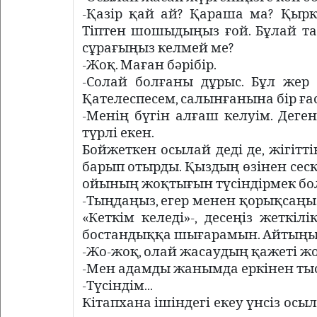
-Қазір қай ай? Қараша ма? Қыркү
Тіптен шошыдыңыз ғой. Бұлай таң
сұрағыңыз келмей ме?
-Жоқ. Маған бәрібір.
-Солай болғаны дұрыс. Бұл жер 
Қателеспесем, салынғанына бір ға
-Менің бүгін алғаш келуім. Дег
түрлі екен.
Бойжеткен осылай деді де, жігіт
барып отырды. Қыздың өзінен сеск
ойының жоқтығын түсіндірмек бол
-Тыңдаңыз, егер менен қорықсаң
«Кеткім келеді»-, десеңіз жеткілі
бостандыққа шығарамын. Айтыңыз?
-Жо-жоқ, олай жасаудың қажеті жо
-Мен адамды жанымда еркінен тыс 
-Түсіндім...
Кітапхана ішіндегі екеу үнсіз осы