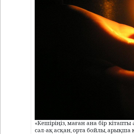
«Кешіріңіз, маған ана бір кітапты
сәл-ақ асқан, орта бойлы, арықша к