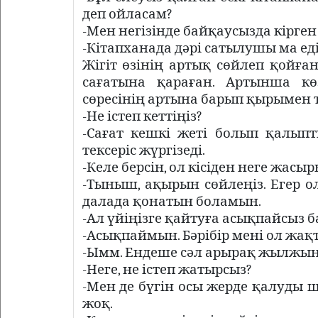
деп ойласам?
-Мен негізінде байқаусызда кірген 
-Кітапханада дәрі сатылушы ма еді?
Жігіт өзінің артық сөйлеп қойған
сағатына қараған. Артынша кө
сөресінің артына барып қырымен т
-Не істеп кеттіңіз?
-Сағат кешкі жеті болып қалыпт
тексеріс жүргізеді.
-Келе берсін, ол кісіден неге жасы
-Тыныш, ақырын сөйлеңіз. Егер о
далада қонатын боламын.
-Ал үйіңізге қайтуға асықпайсыз б
-Асықпаймын. Бәрібір мені ол жақ
-Ымм. Ендеше сәл арырақ жылжы
-Неге, не істеп жатырсыз?
-Мен де бүгін осы жерде қалуды ш
жоқ.