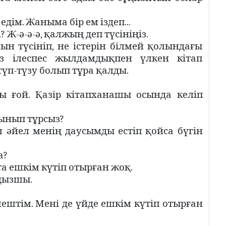
едім. Жаныма бір ем іздеп...
 Ж-ә-ә-ә, қалжың деп түсініңіз.
ын түсініп, не істерін білмей қолындағы
з ілеспес жылдамдықпен үлкен кітап
үп-түзу болып тұра қалды.
ы ғой. Қазір кітапханашы осында келіп
рынып тұрсыз?
л әйел менің даусымды естіп қойса бүгін
а?
та ешкім күтіп отырған жоқ.
ңызшы.
ештім. Мені де үйде ешкім күтіп отырған