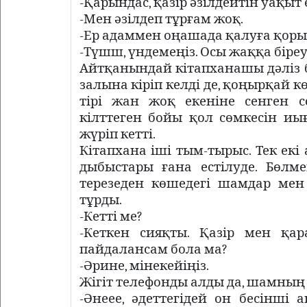
-Қарындас, қазір әзілдейтін уақыт 
-Мен әзілдеп тұрғам жоқ.
-Ер адаммен оңашада қалуға қоры
-Түшш, үндемеңіз. Осы жаққа біреу
Айтқанындай кітапханашы дәліз бо
залына кіріп келді де, қоңырқай к
тірі жан жоқ екеніне сенген с
кілттеген бойы қол сөмкесін иы
жүріп кетті.
Кітапхана іші тым-тырыс. Тек ек
дыбыстары ғана естілуде. Бөлм
терезеден көшедегі шамдар мен
тұрды.
-Кетті ме?
-Кеткен сияқты. Қазір мен қа
пайдалансам бола ма?
-Әрине, мінекейіңіз.
Жігіт телефонды алды да, шамның 
-Әнеее, әдеттегідей он бесінші