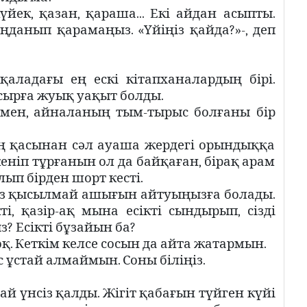
йек, қазан, қараша... Екі айдан асыпты.
данып қарамаңыз. «Үйіңіз қайда?»-, деп
қаладағы ең ескі кітапханалардың бірі.
сырға жуық уақыт болды.
енмен, айналаның тым-тырыс болғаны бір
тің қасынан сәл ауаша жердегі орындыққа
еніп тұрғанын ол да байқаған, бірақ арам
ып бірден шорт кесті.
ыз қысылмай ашығын айтуыңызға болады.
кті, қазір-ақ мына есікті сындырып, сізді
 Есікті бұзайын ба?
қ. Кеткім келсе сосын да айта жатармын.
ұстай алмаймын. Соны біліңіз.
лай үнсіз қалды. Жігіт қабағын түйген күйі