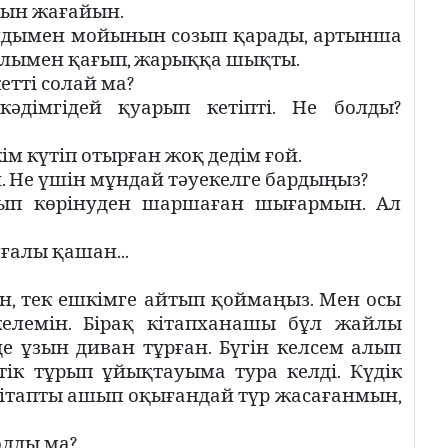
ғын жағайын.
алдымен мойынын созып қарады, артынша
қолымен қағып, жарыққа шықты.
етті солай ма?
 кәдімгідей қуарып кетіпті. Не болды?
ім күтіп отырған жоқ дедім ғой.
. Не үшін мұндай тәуекелге бардыңыз?
лып көрінуден шаршаған шығармын. Ал
ғалы қашан...
ын, тек ешкімге айтып қоймаңыз. Мен осы
келемін. Бірақ кітапханашы бұл жайлы
е ұзын диван тұрған. Бүгін келсем алып
тік тұрып ұйықтауыма тура келді. Күдік
кітапты ашып оқығандай түр жасағанмын,
олды ма?