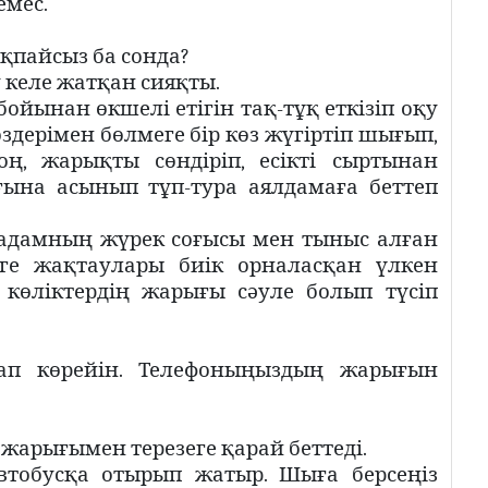
емес.
қпайсыз ба сонда?
 келе жатқан сияқты.
йынан өкшелі етігін тақ-тұқ еткізіп оқу
өздерімен бөлмеге бір көз жүгіртіп шығып,
оң, жарықты сөндіріп, есікті сыртынан
ғына асынып тұп-тура аялдамаға беттеп
і адамның жүрек соғысы мен тыныс алған
еге жақтаулары биік орналасқан үлкен
 көліктердің жарығы сәуле болып түсіп
рап көрейін. Телефоныңыздың жарығын
жарығымен терезеге қарай беттеді.
 автобусқа отырып жатыр. Шыға берсеңіз