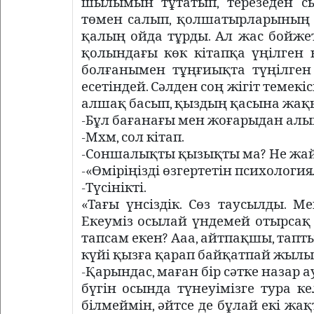
шылымын тұтатып, терезеден с
төмен салып, қолшатырларының 
қалың ойда тұрды. Ал жас бойжет
қолындағы көк кітапқа үңілген 
болғанымен тұңғиықта түңілген
есетіндей. Сәлден соң жігіт темек
алшақ басып, қыздың қасына жақ
-Бұл бағанағы мен жоғарыдан алып
-Мхм, сол кітап.
-Соншалықты қызықты ма? Не жай
-«Өміріңізді өзгертетін психологиял
-Түсінікті.
«Тағы үнсіздік. Сөз таусылды. 
Екеуміз осылай үндемей отырсақ
тапсам екен? Ааа, айтпақшы, тапты
күйі қызға қарап байқатпай жылы
-Қарындас, маған бір сәтке назар 
бүгін осында түнеуімізге тура к
білмеймін, әйтсе де бұлай екі жақ