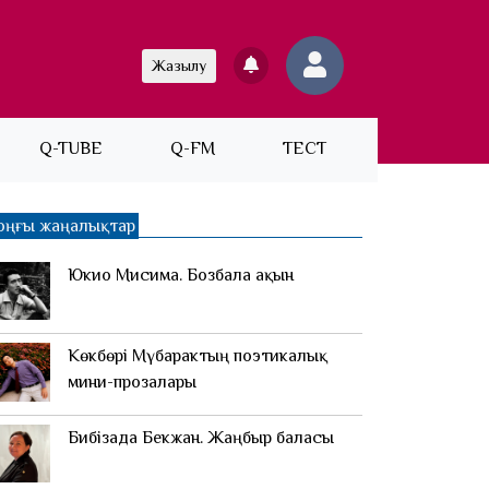
Жазылу
Q-TUBE
Q-FM
ТЕСТ
оңғы жаңалықтар
Юкио Мисима. Бозбала ақын
Көкбөрі Мүбарактың поэтикалық
мини-прозалары
Бибізада Бекжан. Жаңбыр баласы