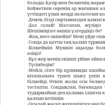
болады. Қазір мен бөлменің жары
Бойжеткен сөренің ар жағынан 
үстіндегі ұзын жеңді пальтосын 
-Демек, бізді сыртымыздан қамап к
-Дәл солай! Мәссаған, жүзіңіз
Шешіміңізге өкініп үлгердіңіз бе?
-Жоқ, неге өкінейін? Мені үйде ешк
-Сонда да қатты таң қалып тұрмын
-Білмеймін. Мүмкін ақылды бо
өзіңіз?
-Бұл жер менің екінші үйіме айнал
-Түсінбедім?
-Мейлі, сізге бір құпиямды ашай
кітапханаға түнеп шығу үшін 
білмейді. Өткен жолы осы бөлмед
тастапты. Сондықтан, бағанадан 
тудырмайын деп қолыма ілінген 
қалғып кетіппін.
-Осылай жасап жүргеніңізге көп б