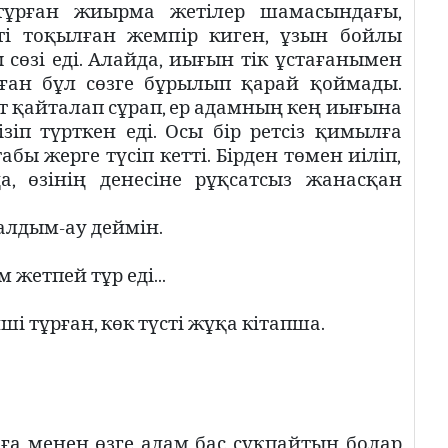
п тұрған жиырма жетілер шамасындағы,
сті тоқылған жемпір киген, ұзын бойлы
сөзі еді. Алайда, иығын тік ұстағанымен
лған бұл сөзге бұрылып қарай қоймады.
ет қайталап сұрап, ер адамның кең иығына
зіп түрткен еді. Осы бір ретсіз қимылға
табы жерге түсіп кетті. Бірден төмен иіліп,
а, өзінің денесіне рұқсатсыз жанасқан
 алдым-ау деймін.
 жетпей тұр еді...
ші тұрған, көк түсті жұқа кітапша.
наға менен өзге адам бас сұқпайтын болар