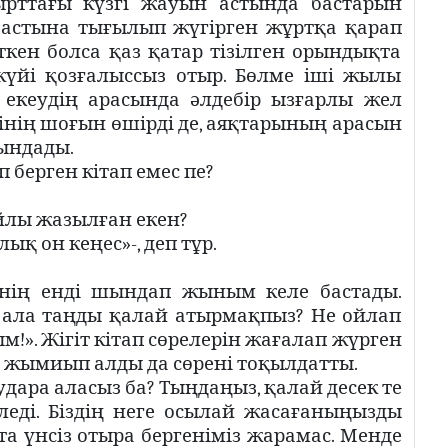
ырттағы күзгі жауын астында бастарын
астына тығылып жүгірген жұртқа қарап
кен болса қаз қатар тізілген орындықта
күйі қозғалыссыз отыр. Бөлме іші жылы
 екеудің арасында әлдебір ызғарлы жел
ісінің шоғын өшірді де, аяқтарының арасын
ындады.
 берген кітап емес пе?
лы жазылған екен?
ық он кеңес»-, деп тұр.
Менің енді шындап жыным келе бастады.
 ала таңды қалай атырмақпыз? Не ойлап
м!». Жігіт кітап сөрелерін жағалап жүрген
 жымиып алды да сөрені тоқылдатты.
аудара аласыз ба? Тыңдаңыз, қалай десек те
еледі. Біздің неге осылай жасағаныңызды
та үнсіз отыра бергеніміз жарамас. Менде