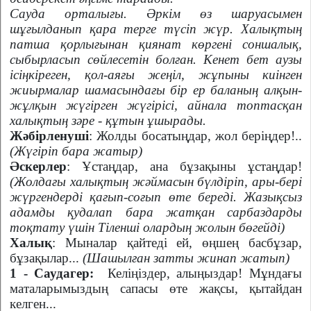
Сауда орталығы. Әркім өз шаруасымен
шұғылданып қара терге түсіп жүр. Халықтың
патша қорлығынан қиянат көргені соншалық,
сыбырласып сөйлесетін болған. Кенет бет аузы
ісіңкіреген, қол-аяғы жеңіл, жұпыны киінген
жиырмалар шамасындағы бір ер баланың алқын-
жұлқын жүгірген жүгірісі, айнала топтасқан
халықтың зәре - құтын ұшырады.
Жәбірленуші
: Жолды босатыңдар, жол беріңдер!..
(Жүгіріп бара жатыр)
Әскерлер
: Ұстаңдар, ана бұзақыны ұстаңдар!
(Жолдағы халықтың жәймасын бүлдіріп, ары-бері
жүргендерді қағып-соғып өте береді. Жазықсыз
адамды қудалап бара жатқан сарбаздарды
тоқтату үшін Тіленші олардың жолын бөгейді)
Халық
: Мыналар қайтеді ей, өңшең басбұзар,
бұзақылар...
(Шашылған затты жинап жатып)
1 - Саудагер:
Келіңіздер, алыңыздар! Мұндағы
маталарымыздың сапасы өте жақсы, қытайдан
келген...