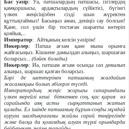
Бас уәзір
: Уа, патшалардың патшасы, ізгілердің
қамқоршысы, ардақтылардың сүйіктісі, бүгінгі
үлкен жеңісіңізбен сізді шын жүректен
құттықтаймыз! Басыңыз аман, деніңіз сау болсын!
Қане, сол үшін бір тостаған шарапты көтеріп
қояйық...
Император
:
Айтқаның келсін уәзірім!
Нөкерлер
: Патша ағзам қане мына орынға
жайғасыңыз. Кішкене дамылдап алыңыз, шаршаған
боларсыз...
(бәйек болады)
Нөкерлер
: Иә, патшам ағзам осында сәл демалып
алыңыз, шаршап қалған боларсыз.
Бәрі де шеттерінен патшаның жағдайын
жасамақшы болып әбігерге түседі.
Императордың жеңіс жорығы сапарындағы
үлкен мерейлі кеші
біткеннен соң, қас қарая
өз
сарайында аяқ асты
сырқаттанып жатып
қалады. Ел ішінде патшаның бұрын-соңды мұндай
ауруға шалдықпағаны жайлы сарай төңірегінде
және басқа да қоғамдық алуан түрлі орындарда
бейберекет әңгіме тарайды.