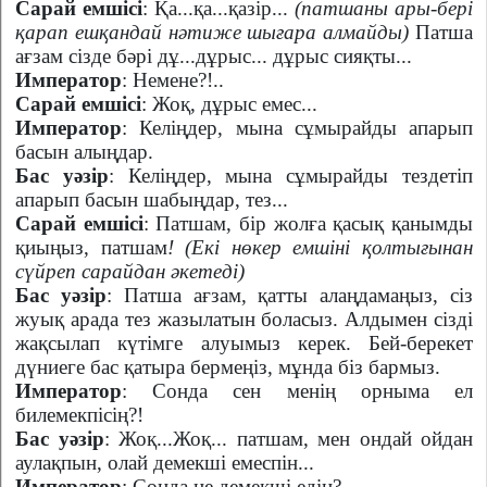
Сарай емшісі
: Қа...қа...қазір...
(патшаны ары-бері
қарап ешқандай нәтиже шығара алмайды)
Патша
ағзам сізде бәрі дұ...дұрыс... дұрыс сияқты...
Император
: Немене?!..
Сарай емшісі
: Жоқ, дұрыс емес...
Император
: Келіңдер, мына сұмырайды апарып
басын алыңдар.
Бас уәзір
: Келіңдер, мына сұмырайды тездетіп
апарып басын шабыңдар, тез...
Сарай емшісі
: Патшам, бір жолға қасық қанымды
қиыңыз, патшам
! (Екі нөкер емшіні қолтығынан
сүйреп сарайдан әкетеді)
Бас уәзір
: Патша ағзам, қатты алаңдамаңыз, сіз
жуық арада тез жазылатын боласыз. Алдымен сізді
жақсылап күтімге алуымыз керек. Бей-берекет
дүниеге бас қатыра бермеңіз, мұнда біз бармыз.
Император
: Сонда сен менің орныма ел
билемекпісің?!
Бас уәзір
: Жоқ...Жоқ... патшам, мен ондай ойдан
аулақпын, олай демекші емеспін...
Император
: Сонда не демекші едің?