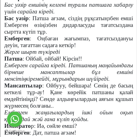
Бас уәзір
емшінің келгені туралы патшаға хабарлу
үшін сарайға кіреді.
Бас уәзір
: Патша ағзам, сіздің рұқсатыңзбен емші
Емберген өзіңізбен дидарласуды тағатсыздана
сыртта күтіп тұр.
Емберген
: Оңбаған жағымпаз, тағатсыздануы
деуін, тағаттан садаға кеткір!
Жерге шырт түкіреді
Патша
: Ойбай, ойбай! Кірсін!!
Емберген сарайға кіреді. Патшаның маңайындағы
бірнеше мансаптылар бұл емшіні
менсітіңкіремейді, мұрындарын шүйіреді.
Мансаптылар
: Ойбууу, бейшара! Сенің де басың
кеткелі тұр-ау! Қане көрейік патшаны қалай
емдейтініңді? Сенде алдыңғылардың аяғын құшып
жүрмесең болғаны..
Емберген жаңағылардың ішкі ойын оқып
қойғандай жәй ғана күліп қойды.
Императо
р: Иә, сөйле емші?
Емберген
: Дат, патша ағзам!