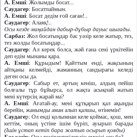
А. Емші
: Жолымды босат...
Саудагер
: Босатпаймын.
А. Емші
: Босат дедім ғой саған!..
Саудагер
: Алаяқ!..
Осы кезде маңайдан дабыр-дұбыр дауыс шығады.
Сарбаз:
Жол босатыңдар бас уәзір келе жатыр, тез,
тез жолды босатыңдар...
Саудагер
: Ал керек болса, жәй ғана сені үркітейін
деп едім мынаны қара.
А. Емші
: Құрыдым! Қайттым енді, жақсының
айтқаны келмейді, жаманның сандырағы келеді
деген осы да.
Саудагер
: Сабыр ет, артың кеніш, алдың пейіш
болғалы тұр бұйырса, ол жақта асықпай жатып
мені күтерсің жарай ма?
А. Емші
: Ағатай-ау, мені құтқарып қал ақыңды
берейін, жанымды аман алып қалшы, өтінемін!
Саудаге
р: Ол енді қолымнан келе қоймас, қош, мен
кеттім, оның үстіне ішім бүріп, ауырып барады
(Ішін ұстап кетіп бара жатып осырып қояды)
Бас уәзір
: Осы төңіректегілердің емшісі сен бе?