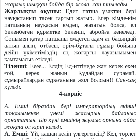
жарлық шыққан бойда бір жола
сап тиылады.
Жарлықты оқушы
: Едит патша ұзақтан бері
науқастанып төсек тартып жатыр. Егер кімде-кім
патшаның науқасын емдеп, жазатын болса, ел
бөленбеген құрметке бөленіп, абройға кенеледі.
Сонымен қатар патшаны емдеген адам ат басындай
алтын алып, отбасы, өрім-бұтағы ғұмыр бойына
дейін үкіметіміздің ең жоғарғы лауазымымен
қамтамасыз етіледі.
Тіленші
: Ееее... Елдің Ед-иттінеде жан керек екен
ғой, керек жанын Құдайдан сұрамай,
сұмырайлардан сұрағанына жол болсын!!
Сақ-сақ
күледі.
4-көрніс
А. Емші біраздан бері императордың екінші
тоқалыменен үнемі жасырын байланыс
орнататын. Бір күні емшінің жұмыс орнына ойда
жоқта ол кіріп келеді.
А. Емші
: Үй, қашан келіп үлгергенсің? Кел, төрлет