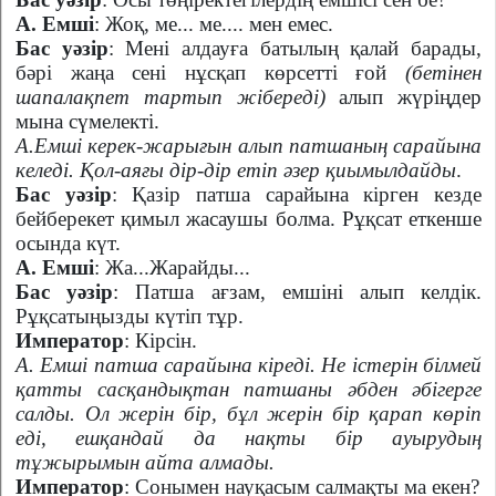
А. Емші
: Жоқ, ме... ме.... мен емес.
Бас уәзір
: Мені алдауға батылың қалай барады,
бәрі жаңа сені нұсқап көрсетті ғой
(бетінен
шапалақпет тартып жібереді)
алып жүріңдер
мына сүмелекті.
А.Емші керек-жарығын алып патшаның сарайына
келеді. Қол-аяғы дір-дір етіп әзер қиымылдайды
.
Бас уәзір
: Қазір патша сарайына кірген кезде
бейберекет қимыл жасаушы болма. Рұқсат еткенше
осында күт.
А. Емші
: Жа...Жарайды...
Бас уәзір
: Патша ағзам, емшіні алып келдік.
Рұқсатыңызды күтіп тұр.
Император
: Кірсін.
А. Емші патша сарайына кіреді. Не істерін білмей
қатты сасқандықтан патшаны әбден әбігерге
салды. Ол жерін бір, бұл жерін бір қарап көріп
еді, ешқандай да нақты бір ауырудың
тұжырымын айта алмады.
Император
: Сонымен науқасым салмақты ма екен?