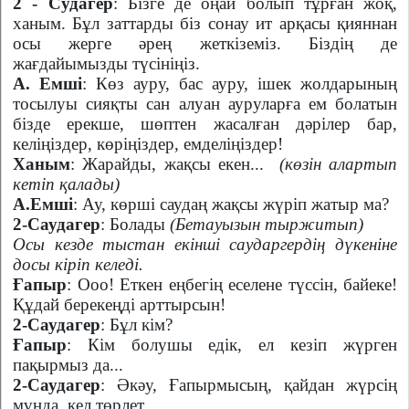
2 - Судагер
: Бізге де оңай болып тұрған жоқ,
ханым. Бұл заттарды біз сонау ит арқасы қияннан
осы жерге әрең жеткіземіз. Біздің де
жағдайымызды түсініңіз.
А. Емші
: Көз ауру, бас ауру, ішек жолдарының
тосылуы сияқты сан алуан ауруларға ем болатын
бізде ерекше, шөптен жасалған дәрілер бар,
келіңіздер, көріңіздер, емделіңіздер!
Ханым
: Жарайды, жақсы екен...
(көзін алартып
кетіп қалады)
А.Емші
: Ау, көрші саудаң жақсы жүріп жатыр ма?
2-Саудагер
: Болады
(Бетауызын тыржитып)
Осы кезде тыстан екінші саударгердің дүкеніне
досы кіріп келеді.
Ғапыр
: Ооо! Еткен еңбегің еселене түссін, байеке!
Құдай берекеңді арттырсын!
2-Саудагер
: Бұл кім?
Ғапыр
: Кім болушы едік, ел кезіп жүрген
пақырмыз да...
2-Саудагер
: Әкәу, Ғапырмысың, қайдан жүрсің
мұнда, кел төрлет.