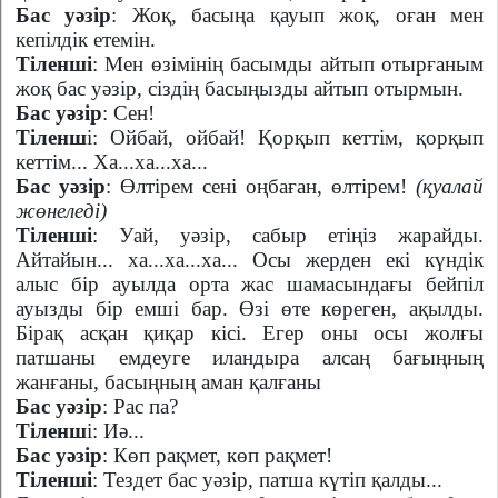
Бас уәзір
: Жоқ, басыңа қауып жоқ, оған мен
кепілдік етемін.
Тіленші
: Мен өзімінің басымды айтып отырғаным
жоқ бас уәзір, сіздің басыңызды айтып отырмын.
Бас уәзір
: Сен!
Тіленш
і: Ойбай, ойбай! Қорқып кеттім, қорқып
кеттім... Ха...ха...ха...
Бас уәзір
: Өлтірем сені оңбаған, өлтірем!
(қуалай
жөнеледі)
Тіленші
: Уай, уәзір, сабыр етіңіз жарайды.
Айтайын... ха...ха...ха... Осы жерден екі күндік
алыс бір ауылда орта жас шамасындағы бейпіл
ауызды бір емші бар. Өзі өте көреген, ақылды.
Бірақ асқан қиқар кісі. Егер оны осы жолғы
патшаны емдеуге иландыра алсаң бағыңның
жанғаны, басыңның аман қалғаны
Бас уәзір
: Рас па?
Тіленш
і: Иә...
Бас уәзір
:
Көп рақмет, көп рақмет!
Тіленші
: Тездет бас уәзір, патша күтіп қалды...