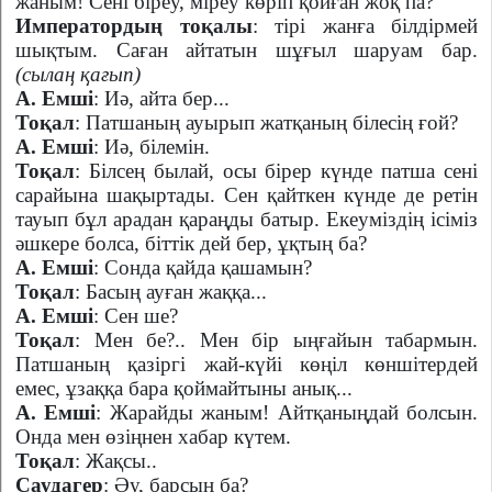
жаным! Сені біреу, міреу көріп қойған жоқ па?
Императордың тоқалы
: тірі жанға білдірмей
шықтым. Саған айтатын шұғыл шаруам бар.
(сылаң қағып)
А. Емші
: Иә, айта бер...
Тоқал
: Патшаның ауырып жатқаның білесің ғой?
А. Емші
: Иә, білемін.
Тоқал
: Білсең былай, осы бірер күнде патша сені
сарайына шақыртады. Сен қайткен күнде де ретін
тауып бұл арадан қараңды батыр. Екеуміздің ісіміз
әшкере болса, біттік дей бер, ұқтың ба?
А. Емші
: Сонда қайда қашамын?
Тоқал
: Басың ауған жаққа...
А. Емші
: Сен ше?
Тоқал
: Мен бе?.. Мен бір ыңғайын табармын.
Патшаның қазіргі жай-күйі көңіл көншітердей
емес, ұзаққа бара қоймайтыны анық...
А. Емші
: Жарайды жаным! Айтқаныңдай болсын.
Онда мен өзіңнен хабар күтем.
Тоқал
: Жақсы..
Саудагер
: Әу, барсың ба?