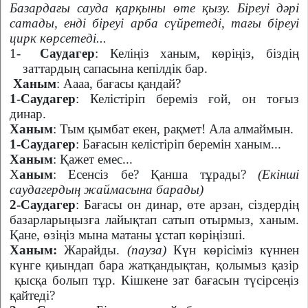
Базардағы сауда қарқыны өте қызу. Біреуі дәрі
сатады, енді біреуі арба сүйретеді, тағы біреуі
цирк көрсетеді...
1-
Саудагер
: Келіңіз ханым, көріңіз, біздің
заттардың сапасына кепілдік бар.
Ханым
: Аааа, бағасы қандай?
1-Саудагер
: Келістіріп береміз ғой, он тоғыз
динар.
Ханым
: Тым қымбат екен, рақмет! Ала алмаймын.
1-Саудагер
: Бағасын келістіріп беремін ханым...
Ханым
: Қажет емес...
Х
аным
: Есенсіз бе? Қанша тұрады?
(Екінші
саудагердың жаймасына барады)
2-Саудагер
: Бағасы он динар, өте арзан, сіздердің
базарларыңызға лайықтап сатып отырмыз, ханым.
Қане, өзіңіз мына матаны ұстап көріңізші.
Ханым:
Жарайды.
(пауза)
Күн көрісіміз күннен
күнге қиындап бара жатқандықтан, қолымыз қазір
қысқа болып тұр. Кішкене зат бағасын түсірсеңіз
қайтеді?