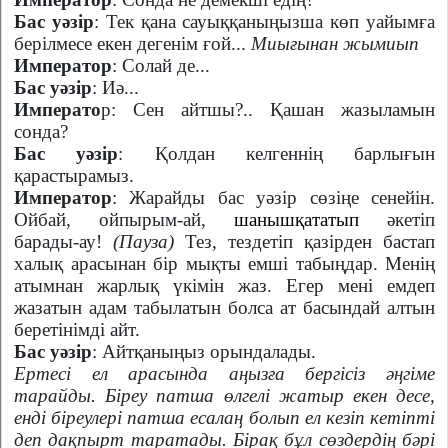
Бас уәзір
: Тек қана сауыққаныңызша көп уайымға
берілмесе екен дегенім ғой...
Миығынан жымиып
Император
: Солай де...
Бас уәзір
: Иә...
Императо
р: Сен айтшы?.. Қашан жазыламын
сонда?
Бас уәзір
: Қолдан келгеннің барлығын
қарастырамыз.
Император
: Жарайды бас уәзір сөзіңе сенейін.
Ойбай, ойпырым-ай,
шанышқататып
әкетіп
барады-ау!
(Пауза)
Тез, тездетіп қазірден бастап
халық арасынан бір мықты емші табыңдар. Менің
атымнан жарлық үкімін жаз. Егер мені емдеп
жазатын адам табылатын болса ат басындай алтын
беретінімді айт.
Бас уәзір
: Айтқаныңыз орындалады.
Ертесі ел арасында аңызға бергісіз әңгіме
тарайды. Біреу патша өлгелі жатыр екен десе,
енді біреулері патша есалаң болып ел кезіп кетіпті
деп дақпырт таратады. Бірақ бұл сөздердің бәрі