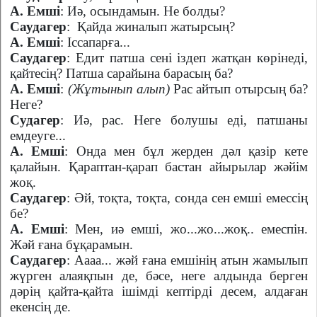
А. Емші
: Иә, осындамын. Не болды?
Саудагер
:
Қайда жиналып жатырсың?
А. Емші
: Іссапарға...
Саудагер
: Едит патша сені іздеп жатқан көрінеді,
қайтесің? Патша сарайына барасың ба?
А. Емші
:
(Жұтынып алып)
Рас айтып отырсың ба?
Неге?
Судагер
: Иә, рас. Неге болушы еді, патшаны
емдеуге...
А. Емші
: Онда мен бұл жерден дәл қазір кете
қалайын. Қараптан-қарап бастан айырылар жәйім
жоқ.
Саудагер
: Әй, тоқта, тоқта, сонда сен емші емессің
бе?
А. Емші
: Мен, иә емші, жо...жо...жоқ.. емеспін.
Жәй ғана бұқарамын.
Саудагер
: Аааа... жәй ғана емшінің атын жамылып
жүрген алаяқпын де, бәсе, неге алдында берген
дәрің қайта-қайта ішімді кептірді десем, алдаған
екенсің де.