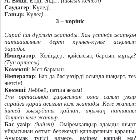
А. Емші
: Енді, енді
... (шығып кетеді)
Саудагер
: Күледі...
Ғапыр:
Күледі...
3 – көрініс
Сарай іші дүрлігіп жатады. Хал үстінде жатқан
патшашының дерті күннен-күнге асқынып
барады.
Император
: Келіңдер, қайсысың барсың мұнда?
(Түн ортасы)
Көмекші
: Мен бармын.
Император
: Бар да бас уәзірді осында шақырт, тез
жетсін!
Көмеші
: Ләббәй, патша ағзам!
Түн ортасында ұйқысынан ояна салып уәзір
сарайға қарай асығып келе жатады
.
Келе жатып
іштей зығырданы қайнап, ақымақ патшаны
боқтап келе жатыр.
Бас уәзір
:
(ішінен)
_
Өміремқапқыр адамды шырт
ұйқысынан оятып берекемді қашырғанын қарашы.
Ауырмақ түгілі өлмесе, өмірем қаппай ма?