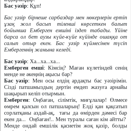
Бас уәзір
: Құп!
Бас уәзір бірнеше сарбаздар мен нөкерлерін ертіп
ұзақ жол басып тіленші көрсеткен бағыт
бойынша Емберген емшіні іздеп табады. Үйіне
барса ол бет аузы күйе-күйе күйінде ошаққа от
салып отыр екен. Бас уәзір күймесінен түсіп
Ембергеннің жанына келеді.
Бас уәзір
: Ха...ха...ха...
Емберген емші
: Кімсің? Маған күлетіндей сенің
менде не әкеңнің ақысы бар?
Бас уәзір
: Мен осы елдің ардақты бас уәзірімін.
Сізді патшамыздың дертін емдеп жазуға арнайы
шақырып келіп отырмын.
Емберген
: Оңбаған, сілімтік, миғұлалар! Өлмесе
өмрем қалсын ол патшаларың! Елді қан қақсатып
сорлатқаны аздай-ақ,
тағы да өмірден дәмесі бар
екен да...
Оңбаған!.. Мен туралы саған кім айтты?
Менде ондай емшілік қасиетім жоқ қазір, болды