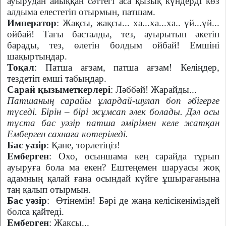
ауырудан айыққан сәттегі аса қызық күндерді көз
алдыма елестетіп отырмын, патшам.
Император
: Жақсы, жақсы... ха...ха...ха.. үй...үй...
ойбай! Тағы басталды, тез, ауырытып әкетіп
барады, тез, өлетін болдым ойбай! Емшіні
шақыртыңдар.
Тоқал
: Патша ағзам, патша ағзам! Келіңдер,
тездетіп емші табыңдар.
Сарай қызыметкерлері
: Ләббәй! Жарайды...
Патшаның сарайы ұлардай-шулап боп әбігерге
түседі. Бірін – бірі жұмсап әлек болады. Дәл осы
тұста бас уәзір патша әмірімен келе жатқан
Емберген сахнаға көтеріледі.
Бас уәзір
: Қане, төрлетіңіз!
Емберген
: Охо, осыншама кең сарайда тұрып
ауыруға бола ма екен? Ештеңемен шаруасы жоқ
адамның қалай ғана осындай күйге ұшырағанына
таң қалып отырмын.
Бас уәзір
:
Өтінемін! Бәрі де жаңа келісікеніміздей
болса қайтеді.
Емберген
: Жақсы...