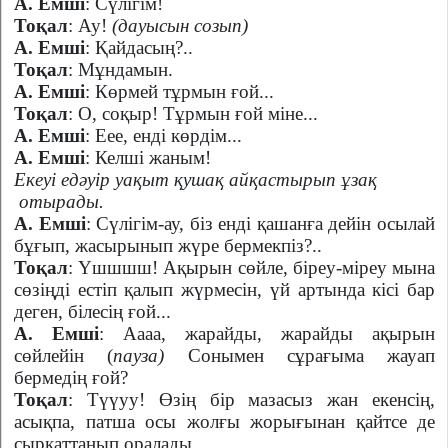
А. Емші
: Сүлігім!
Тоқал
: Ау!
(дауысын созып)
А. Емші
: Қайдасың?..
Тоқал
: Мұндамын.
А. Емші
: Көрмей тұрмын ғой...
Тоқал
: О, соқыр! Тұрмын ғой міне...
А. Емші
: Еее, енді көрдім...
А. Емші
: Келші жаным!
Екеуі едәуір уақыт қушақ айқастырып ұзақ
отырады.
А. Емші
: Сүлігім-ау, біз енді қашанға дейін осылай
бұғып, жасырынып жүре бермекпіз?..
Тоқал
: Үшшшш! Ақырын сөйле, біреу-міреу мына
сөзіңді естіп қалып жүрмесін, үй артында кісі бар
деген, білесің ғой...
А. Емші
: Аааа, жарайды, жарайды ақырын
сөйлейін (
пауза)
Сонымен сұрағыма жауап
бермедің ғой?
Тоқал
: Түүуу! Өзің бір мазасыз жан екенсің,
асықпа, патша осы жолғы жорығынан қайтсе де
сырқаттанып оралады.