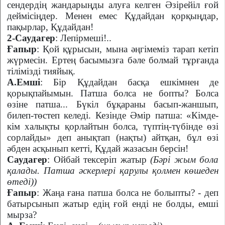
сендердің жандарыңды алуға келген Әзірейіл ғой
деймісіңдер. Менен емес Құдайдан қорқыңдар,
пақырлар, Құдайдан!
2-Саудагер
: Лепірмеші!..
Ғапыр
: Қой құрысын, мына әңгімеміз тарап кетіп
жүрмесін. Ертең басымызға бәле болмай тұрғанда
тілімізді тияйық.
А.Емші
: Бір Құдайдан басқа ешкімнен де
қорықпайымын. Патша болса не бопты? Болса
өзіне патша... Бүкіл бұқараны басып-жаншып,
билеп-төстеп келеді. Кезінде Әмір патша: «Кімде-
кім халықты қорлайтын болса, түптің-түбінде өзі
сорлайды» деп анықтап (нақты) айтқан, бұл өзі
әбден асқынып кетті, Құдай жазасын берсін!
Саудагер
: Ойбай тексеріп жатыр
(Бәрі жым бола
қалады. Патша әскерлері қарулы қолмен көшеден
өтеді))
Ғапыр
: Жаңа ғана патша болса не болыпты? - деп
батырсынып жатыр едің ғой енді не болды, емші
мырза?