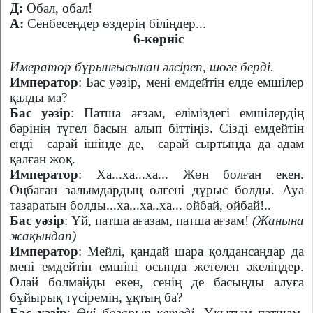
Д:
Обал, обал!
А:
Сенбесеңдер өздерің біліңдер...
6-көрніс
Имератор бұрынғысынан әлсіреп, шөге берді.
Император
: Бас уәзір, мені емдейтін елде емшілер
қалды ма?
Бас уәзір
: Патша ағзам, еліміздегі емшілердің
бәрінің түгел басын алып біттіңіз. Сізді емдейтін
енді
сарай ішінде де,
сарай сыртында да адам
қалған жоқ.
Император
: Ха...ха...ха... Жөн болған екен.
Оңбаған залымдардың өлгені дұрыс болды. Ауа
тазаратын болды...ха...ха..ха... ойбай, ойбай!..
Бас уәзір
: Үй, патша ағазам, патша ағзам!
(Жанына
жақындап)
Император
: Мейлі, қандай шара қолдансаңдар да
мені емдейтін емшіні осында жетелеп әкеліңдер.
Олай болмайды екен, сенің де басыңды алуға
бұйырық түсіремін, ұқтың ба?
Бас уәзір
:
Өңі бозарып кетеді
. Ұқытым патшам,