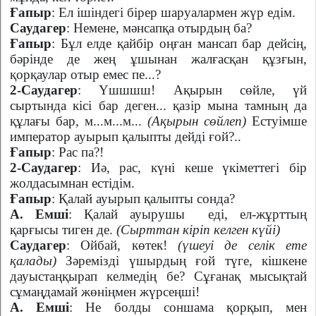
Ғапыр
: Ел ішіндегі бірер шаруалармен жүр едім.
Саудагер
: Немене, мәнсапқа отырдың ба?
Ғапыр
: Бұл елде қайбір оңған мансап бар дейсің,
бәрінде де жең ұшынан жалғасқан құзғын,
қорқаулар отыр емес пе...?
2-Саудагер
: Үшшшш! Ақырын сөйле, үй
сыртында кісі бар деген... қазір мына тамның да
құлағы бар, м...м...м...
(Ақырын сөйлеп)
Естуімше
император ауырып қалыпты дейді ғой?..
Ғапыр
: Рас па?!
2-Саудагер
: Иә, рас, күні кеше үкіметтегі бір
жолдасымнан естідім.
Ғапыр
: Қалай ауырып қалыпты сонда?
А. Емші
: Қалай ауырушы
еді, ел-жұрттың
қарғысы тиген де.
(Сырттан кіріп келген күйі)
Саудагер
: Ойбай, көтек!
(үшеуі де селік ете
қалады)
Зәремізді үшырдың ғой түге, кішкене
дауыстаңқырап келмедің бе? Сұғанақ мысықтай
сұмаңдамай жөніңмен жүрсеңші!
А. Емші
: Не болды соншама қорқып, мен