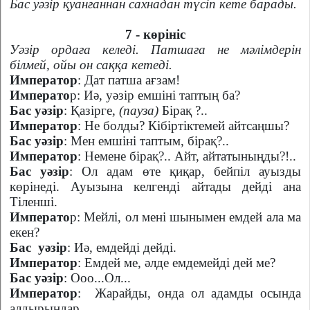
Бас уәзір қуанғаннан сахнадан түсіп кете барады.
7 - көрініс
Уәзір ордаға келеді. Патшаға не мәлімдерін
білмей, ойы он саққа кетеді.
Император
: Дат патша ағзам!
Императо
р: Иә, уәзір емшіні таптың ба?
Бас уәзір
: Қазірге,
(пауза)
Бірақ ?..
Император
: Не болды? Кібіртіктемей айтсаңшы?
Бас уәзір
: Мен емшіні таптым, бірақ?..
Император
: Немене бірақ?.. Айт, айтатыныңды?!..
Бас уәзір
: Ол адам өте қиқар, бейпіл ауызды
көрінеді. Ауызына келгенді айтады дейді ана
Тіленші.
Императо
р: Мейлі, ол мені шынымен емдей ала ма
екен?
Бас
уәзір
: Иә, емдейді дейді.
Император
: Емдей ме, әлде емдемейді дей ме?
Бас уәзір
: Ооо...Ол...
Император
:
Жарайды, онда ол адамды осында
алдырыңдар.