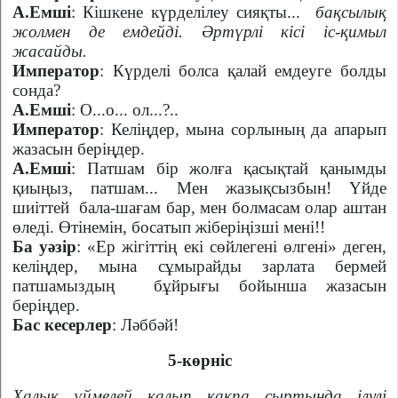
А.Емші
: Кішкене күрделілеу сияқты...
бақсылық
жолмен де емдейді. Әртүрлі кісі іс-қимыл
жасайды.
Император
: Күрделі болса қалай емдеуге болды
сонда?
А.Емші
: О...о... ол...?..
Император
: Келіңдер, мына сорлының да апарып
жазасын беріңдер.
А.Емші
: Патшам бір жолға қасықтай қанымды
қиыңыз, патшам... Мен жазықсызбын! Үйде
шиіттей
бала-шағам бар, мен болмасам олар аштан
өледі. Өтінемін, босатып жіберіңізші мені!!
Ба уәзір
: «Ер жігіттің екі сөйлегені өлгені» деген,
келіңдер, мына сұмырайды зарлата бермей
патшамыздың
бұйрығы бойынша жазасын
беріңдер.
Бас кесерлер
: Ләббәй!
5-көрніс
Халық үймелей қалып қақпа сыртында ілулі