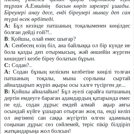
тұрған А.Емшінің
басын көріп зәрелері ұшады.
Біреулері анау десе, енді біреулері мынау деп сан
түрлі өсек өрбітеді.
А:
Бұл кезінде патшаның тоқалыменен көңілдес
болған дейді ғой?!..
В
: Қойшы, олай емес шығар?
А
: Сенбесең өзің біл, ана байлыққа ол бір күнде ие
бола қалды деп отырмысың, жәй әншейін жүрген
көшедегі кезбе біреу болатын бұрын.
С:
Содан?..
А:
Содан бұның келіскен келбетіне көңілі толған
патшаның тоқалы, мына сорлыны сыртай
айналдырып жүріп ақыры осы халге түсірген де...
В:
Қойшы айналайын! Бұл әуелі сарайға патшаның
дертін емдеуге бараған адамдардың қатарында емес
пе еді, содан дұрыс емдей алмай
ақыр аяғы
осындай күйге ұшырап отырған жоқ па, енді келіп
ол әңгімені сан саққа жүгіртіп өлген адамның
соңынан дұрыс сөз сөйлемей, теріс пікір білдіріп
жатқандарыңа жол болсын!