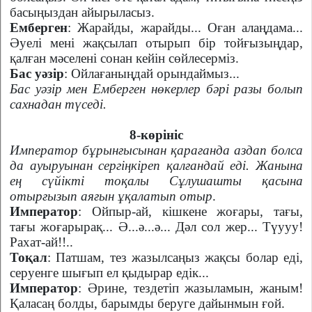
басыңыздан айырыласыз.
Емберген
: Жарайды, жарайды... Оған алаңдама...
Әуелі мені жақсылап отырып бір тойғызыңдар,
қалған мәселені сонан кейін сөйлесерміз.
Бас уәзір
: Ойлағаныңдай орындаймыз...
Бас уәзір мен Емберген нөкерлер бәрі разы болып
сахнадан түседі.
8-көрініс
Император бұрынғысынан қарағанда аздап болса
да ауыруынан сергіңкіреп қалғандай еді. Жанына
ең сүйікті тоқалы Сұлушашты қасына
отырғызып аяғын ұқалатып отыр
.
Император
: Ойпыр-ай, кішкене жоғары, тағы,
тағы жоғарырақ... Ә...ә...ә... Дәл сол жер... Түууу!
Рахат-ай!!..
Тоқал
: Патшам, тез жазылсаңыз жақсы болар еді,
серуенге шығып ел қыдырар едік...
Император
: Әрине, тездетіп жазыламын, жаным!
Қаласаң болды, барымды беруге дайынмын ғой.