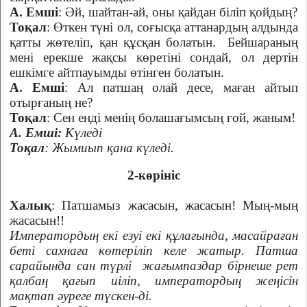
А. Емші
: Әй, шайтан-ай, оны қайдан біліп қойдың?
Тоқал
: Өткен түні ол, соғысқа аттанардың алдында
қатты жөтеліп, қан құсқан болатын.
Бейшараның
мені ерекше жақсы көретіні сондай, ол дертін
ешкімге айтпауымды өтінген болатын.
А. Емші
: Ал патшаң олай десе, маған айтып
отырғаның не?
Тоқал
: Сен енді менің болашағымсың ғой, жаным!
А. Емші:
Күледі
Тоқал
: Жымиып қана күледі.
2-көрініс
Халық
: Патшамыз жасасын, жасасын! Мың-мың
жасасын!!
Императордың екі езуі екі құлағында, масайраған
беті сахнаға көтеріліп келе жатыр. Патша
сарайында сан түрлі
жағымпаздар бірнеше рет
қалбаң қағып иіліп, императордың жеңісін
мақтап әуреге түскен-ді.