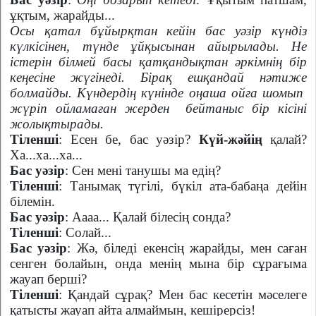
ұқтым, жарайды...
Осы қатал бұйырқтан кейін бас уәзір күндіз
күлкісінен, түнде ұйқысынан айырылады. Не
істерін білмей басы қатқандықтан әркімнің бір
кеңесіне жүгінеді. Бірақ ешқандай нәтиже
болмайды. Күндердің күнінде оңаша ойға шомып
жүріп ойламаған жерден
бейтаныс бір кісіні
жолықтырады.
Тіленші
: Есен бе, бас уәзір?
Күй-жәйің
қалай?
Ха...ха...ха...
Бас уәзір
: Сен мені танушы ма едің?
Тіленші
: Танымақ түгілі, бүкіл ата-бабаңа дейін
білемін.
Бас уәзір
: Аааа... Қалай білесің сонда?
Тіленші
: Солай...
Бас уәзір
: Жә, біледі екенсің жарайды, мен саған
сенген болайын, онда менің мына бір сұрағыма
жауап берші?
Тіленші
: Қандай сұрақ? Мен бас кесетін мәселеге
қатысты жауап айта алмаймын, кешірерсіз!