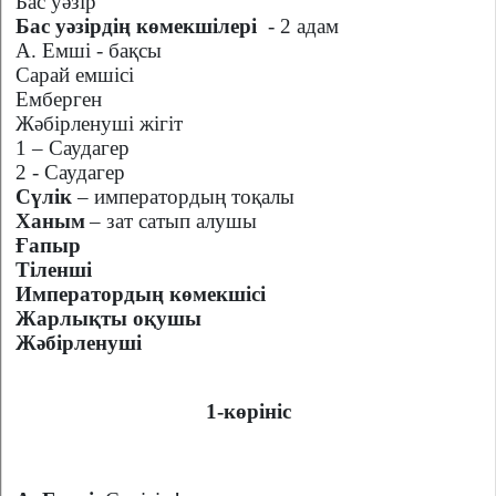
Бас уәзір
Бас уәзірдің көмекшілері
- 2 адам
А. Емші - бақсы
Сарай емшісі
Емберген
Жәбірленуші жігіт
1 – Саудагер
2 - Саудагер
Сүлік
– императордың тоқалы
Ханым
–
зат сатып алушы
Ғапыр
Тіленші
Императордың көмекшісі
Жарлықты оқушы
Жәбірленуші
1-көрініс