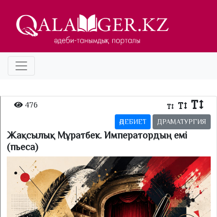
476
ӘДЕБИЕТ
ДРАМАТУРГИЯ
Жақсылық Мұратбек. Императордың емі
(пьеса)