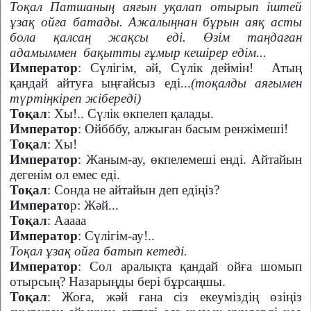
Тоқал Патшаның аяғын уқалап отырып іштей
ұзақ ойға батады. Ажалыңнан бұрын аяқ асты
бола қалсаң жақсы еді. Өзім таңдаған
адамыммен
бақытты ғұмыр кешірер едім...
Император
: Сүлігім, әй, Сүлік деймін!
Атың
қандай айтуға ыңғайсыз еді...
(тоқалды аяғымен
түртіңкіреп жібереді)
Тоқал
: Хы!.. Сүлік өкпелеп қалады.
Император
: Ойбббу, алжыған басым ренжімеші!
Тоқал
: Хы!
Император
: Жаным
-
ау, өкпелемеші енді. Айтайын
дегенім ол емес еді.
Тоқал
: Сонда не айтайын деп едіңіз?
Императо
р: Жәй...
Тоқал
: Ааааа
Император
: Сүлігім
-
ау!..
Тоқал ұзақ ойға батып кетеді.
Император
: Сол аралықта қандай ойға шомып
отырсың? Назарыңды бері бұрсаңшы.
Тоқал
: Жоға, жәй ғана сіз екеуміздің өзіңіз