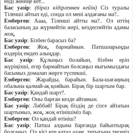
енді жөніңе кет...
Бас уәзір
:
(біраз кідіргеннен кейін)
Сіз туралы
Тіленші айтып еді, сонда ол мені алдағаны ма?..
Емберген
: Аааа, Тіленші айтты ма?.. Ол иттің
баласының да жүрмейтін жері, кездеспейтін адамы
жоқ,
Бас уәзір
: Бізбен барасыз ба?
Емберген
: Жоқ, бармаймын. Патшаларыңды
өздерің емдеп алыңдар.
Бас уәзір
: Құлыңыз болайын, бізбен еріп
жүріңізші, егер бармайтын болсаңыз иығымыздағы
басымыз домалап жерге түспекші.
Емберген:
Жарайды, барайын. Бала-шағаңның
обалына қалмай-ақ қояйын. Бірақ бір шартым бар.
Бас уәзір
: Қандай шарт?.
Емберген
: Оны барған кезде айтамын.
Бас уәзір
: Ләббәй! Бірақ біздің де сізге айтатын
шартымыз, жоқ, жоқ өтінішіміз бар.
Емберген
: Ол қандай өтініш?
Бас уәзір
: Патша алдына барғанда байыптырақ
болсаңыз. Ол кісі өте қатал адам, титығына тисеңіз