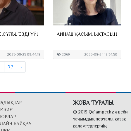
ІСҰЛЫ. ЕЗДІҢ ҮЙІ
АЙНАШ ҚАСЫМ. ЫҚТАСЫН
2025-08-25 09:44:18
2069
2025-08-24 19:34:50
6
77
›
ЖОБА ТУРАЛЫ
ҢАЛЫҚТАР
ЕБИЕТ
© 2019 Qalamger.kz әдеби-
ТОРЛАР
танымдық порталы қазақ
ЛАЙН БАЙҚАУ
қаламгерлерінің
TUBE