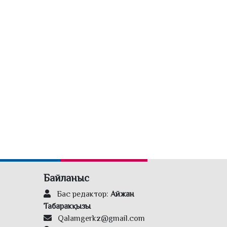
Байланыс
Бас редактор:
Айжан
Табаракқызы
Qalamgerkz@gmail.com