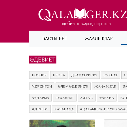
(current)
БАСТЫ БЕТ
ЖАҢАЛЫҚТАР
ӘДЕБИЕТ
ПОЭЗИЯ
ПРОЗА
ДРАМАТУРГИЯ
СҰХБАТ
С
МЕРЕЙТОЙ
ӘЛЕМ ӘДЕБИЕТІ
ЖАҢА КІТАП
Б
АУДАРМА
РУХАНИЯТ
АЙТЫС
#АРХИВ
ЕСТ
#ДЕБЮТ
ҚАЗАНАМА
#QALAMGER-ГЕ ҮШ САУА