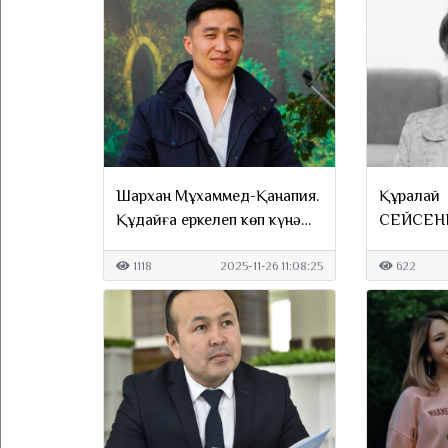
Шархан Мұхаммед-Қанапия.
Құралай
Құдайға еркелеп көп күнә
СЕЙСЕНБ
жасадық
гүлі бітпе
1118
2025-11-26 11:08:25
622
құшақтап