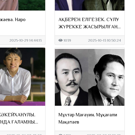
жаева. Наро
АҚБЕРЕН ЕЛГЕЗЕК. СҰЛУ
ЖҮРЕККЕ ЖАСЫРЫЛҒАН
КӨРКЕМ МІНЕЗ
2025-10-29 14:44:13
1039
2025-10-13 10:50:24
ЖӘКЕЙХАНҰЛЫ.
Мұхтар Мағауин. Мұқағали
НДА ҒАЛАМНЫҢ
Мақатаев
І...