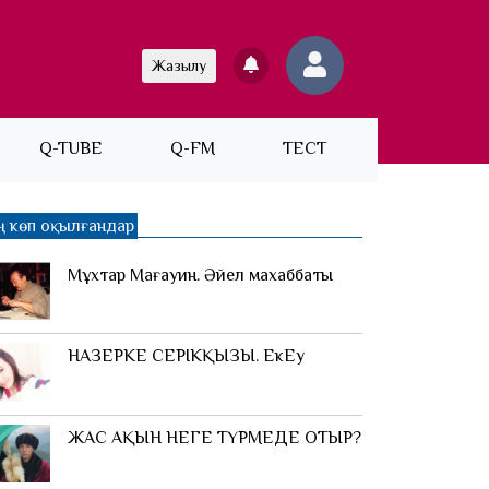
Жазылу
Q-TUBE
Q-FM
ТЕСТ
ң көп оқылғандар
Мұхтар Мағауин. Әйел махаббаты
НАЗЕРКЕ СЕРІКҚЫЗЫ. ЕкЕу
ЖАС АҚЫН НЕГЕ ТҮРМЕДЕ ОТЫР?