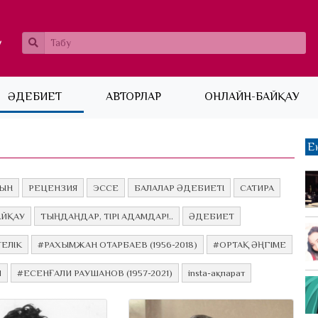
ӘДЕБИЕТ
АВТОРЛАР
ОНЛАЙН-БАЙҚАУ
Е
ЫН
РЕЦЕНЗИЯ
ЭССЕ
БАЛАЛАР ӘДЕБИЕТІ
САТИРА
АЙҚАУ
ТЫҢДАҢДАР, ТІРІ АДАМДАР!..
ӘДЕБИЕТ
ЕЛІК
#РАХЫМЖАН ОТАРБАЕВ (1956-2018)
#ОРТАҚ ӘҢГІМЕ
Л
#ЕСЕНҒАЛИ РАУШАНОВ (1957-2021)
insta-ақпарат