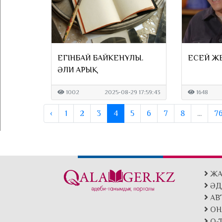
ЕГІНБАЙ БАЙКЕНҰЛЫ.
ЕСЕЙ ЖЕҢ
ӘЛИ АРЫҚ
1002
2025-08-29 17:59:43
1648
‹
1
2
3
4
5
6
7
8
...
7
ЖА
ӘД
АВ
ОН
Q-