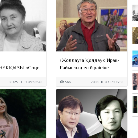
«Жолдауға Қолдау»: Иран-
ЕКҚЫЗЫ. «Соңғы
Ғайыптың ел бірлігіне
ген, шілтеріні
үндеуі
2025-11-19 09:52:48
566
2025-11-07 13:05:58
»