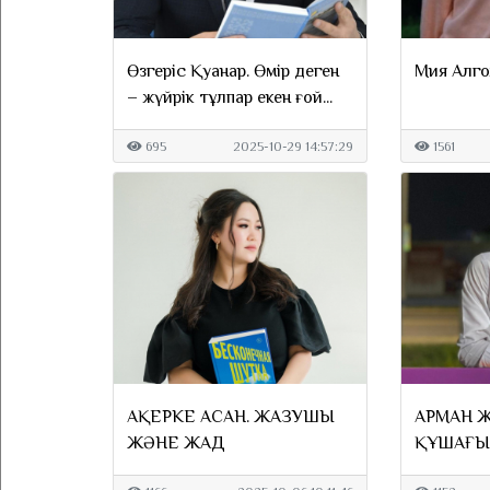
Өзгеріс Қуанар. Өмір деген
Мия Алго
– жүйрік тұлпар екен ғой...
695
2025-10-29 14:57:29
1561
АҚЕРКЕ АСАН. ЖАЗУШЫ
АРМАН 
ЖӘНЕ ЖАД
ҚҰШАҒЫ
ТЕРБЕЛЕД