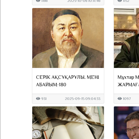
1166
2025-10-06 10:11:46
1152
СЕРІК АҚСҰҢҚАРҰЛЫ. МЕНІҢ
Мұхтар М
АБАЙЫМ-180
ЖАРМАҒ
931
2025-09-15 09:04:33
1097