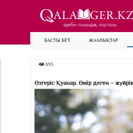
(current)
БАСТЫ БЕТ
ЖАҢАЛЫҚТАР
693
Өзгеріс Қуанар. Өмір деген – жүйрік 