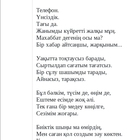
Телефон.
Үнсіздік.
Тағы да.
Жанымды күйретті жалқы мұң.
Махаббат дегенің осы ма?
Бір хабар айтсаңшы, жарқыным...
Уақытта тоқтаусыз барады,
Сыртылдап сағатым тағатсыз.
Бір сұлу шашымды тарады,
Айнасыз, тарақсыз.
Бұл бәлкім, түсім де, өңім де,
Ештеме есімде жоқ әлі.
Тек ғана бір медеу көңілге,
Сезімім жоғары.
Биіктік шыңы ма өмірдің,
Мен саған қол создым зәу көктен.