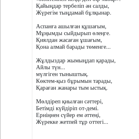
Қайыңдар тербеліп ән салды,
Жүрегім тыңдамай бұлқынар.
Аспанға ашылған құшағым,
Мұңымды сыйдырып өлеңге.
Қиялдан жасаған ұшағым,
Қона алмай барады төменге...
Жұлдыздар жымыңдап қарады,
Айлы түн...
мүлгіген тыныштық.
Көктем-қыз бұрымын тарады,
Қараған жанары тым ыстық.
Мөлдіреп қиылған сәттері,
Бетімді күйдіріп от-демі.
Ерніңнен сүйер ем әттеңі,
Жүрекке жетпей тұр оттегі...