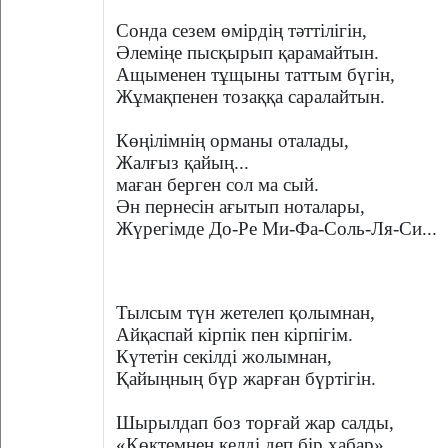
Сонда сезем өмірдің тәттілігін,
Әлеміңе пысқырып қарамайтын.
Ащыменен тұщыны таттым бүгін,
Жұмақпенен тозаққа саралайтын.
Көңілімнің орманы оталады,
Жалғыз қайың...
маған берген сол ма сый.
Ән пернесін ағытып ноталары,
Жүрегімде До-Ре Ми-Фа-Соль-Ля-Си...
Тылсым түн жетелеп қолымнан,
Айқаспай кірпік пен кірпігім.
Күтетін секілді жолымнан,
Қайыңның бүр жарған бүртігін.
Шырылдап боз торғай жар салды,
«Көктемнен келді деп бір хабар».