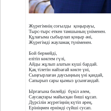
Жүрегімнің соғылды
қоңырауы,
Тырс-тырс еткен тамшының үніменен.
Құлағыма сыбырлап қоңыр әні,
Жүрегімді жауламақ түніменен.
Бой бермейді,
елітіп көктем гүлі,
Айды жұлып алатын күші бардай.
Қақ тілетін найзағай көкте үні,
Сыңғырлаған даусыңның үні қандай,
Сапырып сары қымыз ұсынғандай.
Ырғағына билейді
бүкіл әлем,
Саусақтары майысқан биші құсап.
Дүрсілін жүрегіңнің күтіп әрең,
Ерініңмен ернімді сүйші сусап.