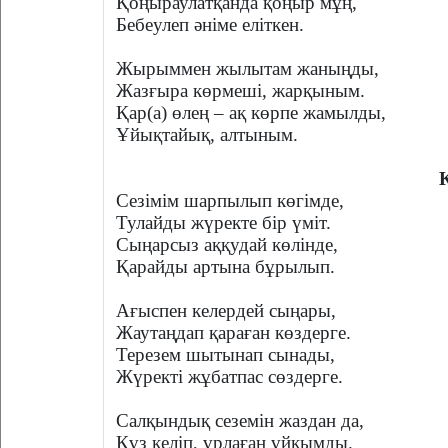
Қоңыраулатқанда қоңыр мұң,
Бебеулеп әніме еліткен.
Жырыммен жылытам жаныңды,
Жазғыра көрмеші, жарқыным.
Қар(а) өлең – ақ көрпе жамылды,
Ұйықтайық, алтыным.
Сезімім шарпылып көгімде,
Тулайды жүректе бір үміт.
Сыңарсыз аққудай көлінде,
Қарайды артына бұрылып.
Ағыспен келердей сыңары,
Жаутаңдап қараған көздерге.
Терезем шытынап сынады,
Жүректі жұбатпас сөздерге.
Салқындық сеземін жаздан да,
Күз келіп, ұрлаған ұйқымды.