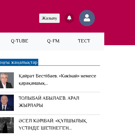
Жазылу
Q-TUBE
Q-FM
ТЕСТ
оңғы жаңалықтар
Қайрат Бестібаев. «Көкінай» немесе
қарақаншық…
ТОЛЫБАЙ АБЫЛАЕВ. АРАЛ
ЖЫРЛАРЫ
ӘСЕЛ КӘРІБАЙ: «ҚҰЛШЫЛЫҚ
ҮСТІНДЕ ШЕТІНЕГЕН