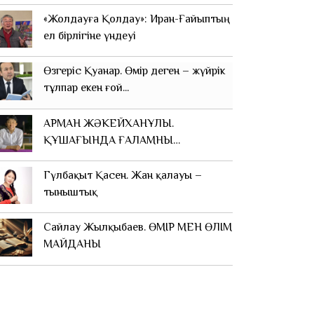
ҚҰДАЙЛАРДЫ КӨРДІМ»
«Жолдауға Қолдау»: Иран-Ғайыптың
ел бірлігіне үндеуі
Өзгеріс Қуанар. Өмір деген – жүйрік
тұлпар екен ғой...
АРМАН ЖӘКЕЙХАНҰЛЫ.
ҚҰШАҒЫНДА ҒАЛАМНЫҢ
ТЕРБЕЛЕДІ...
Гүлбақыт Қасен. Жан қалауы –
тыныштық
Сайлау Жылқыбаев. ӨМІР МЕН ӨЛІМ
МАЙДАНЫ