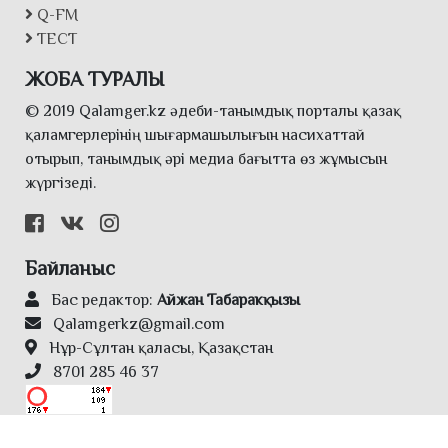
Q-FM
ТЕСТ
ЖОБА ТУРАЛЫ
© 2019 Qalamger.kz әдеби-танымдық порталы қазақ
қаламгерлерінің шығармашылығын насихаттай
отырып, танымдық әрі медиа бағытта өз жұмысын
жүргізеді.
Байланыс
Бас редактор:
Айжан Табаракқызы
Qalamgerkz@gmail.com
Нұр-Сұлтан қаласы, Қазақстан
8701 285 46 37