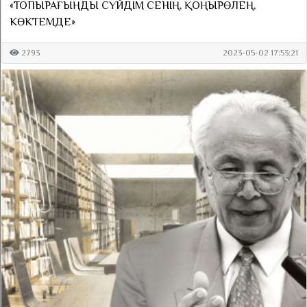
«ТОПЫРАҒЫҢДЫ СҮЙДІМ СЕНІҢ, ҚОҢЫРӨЛЕҢ,
КӨКТЕМДЕ»
2793
2023-05-02 17:53:21