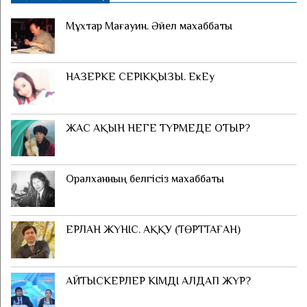
Мұхтар Мағауин. Әйел махаббаты
НАЗЕРКЕ СЕРІКҚЫЗЫ. ЕкЕу
ЖАС АҚЫН НЕГЕ ТҮРМЕДЕ ОТЫР?
Оралханның белгісіз махаббаты
ЕРЛАН ЖҮНІС. АҚҚУ (ТӨРТТАҒАН)
АЙТЫСКЕРЛЕР КІМДІ АЛДАП ЖҮР?