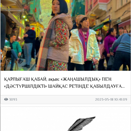
ҚАРЛЫҒАШ ҚАБАЙ, ақын: «ЖАҢАШЫЛДЫҚ» ПЕН
«ДӘСТҮРШІЛДІКТІ» ШАЙҚАС РЕТІНДЕ ҚАБЫЛДАУҒА
БОЛМАЙДЫ
3093
2023-05-18 10:41:09