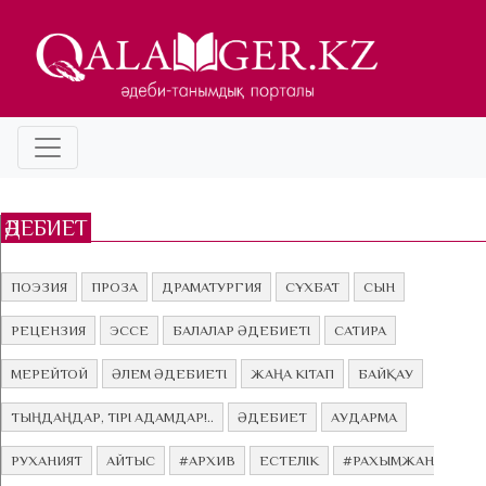
ӘДЕБИЕТ
ПОЭЗИЯ
ПРОЗА
ДРАМАТУРГИЯ
СҰХБАТ
СЫН
РЕЦЕНЗИЯ
ЭССЕ
БАЛАЛАР ӘДЕБИЕТІ
САТИРА
МЕРЕЙТОЙ
ӘЛЕМ ӘДЕБИЕТІ
ЖАҢА КІТАП
БАЙҚАУ
ТЫҢДАҢДАР, ТІРІ АДАМДАР!..
ӘДЕБИЕТ
АУДАРМА
РУХАНИЯТ
АЙТЫС
#АРХИВ
ЕСТЕЛІК
#РАХЫМЖАН