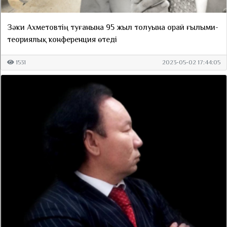
Зәки Ахметовтің туғанына 95 жыл толуына орай ғылыми-
теориялық конференция өтеді
1531
2023-05-02 17:44:05