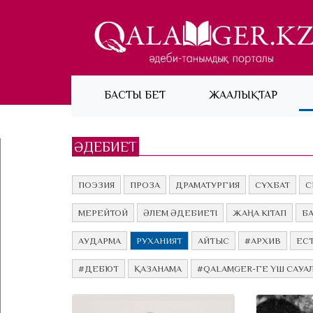
(current)
БАСТЫ БЕТ
ЖАҢАЛЫҚТАР
ӘДЕБИЕТ
ПОЭЗИЯ
ПРОЗА
ДРАМАТУРГИЯ
СҰХБАТ
С
МЕРЕЙТОЙ
ӘЛЕМ ӘДЕБИЕТІ
ЖАҢА КІТАП
Б
АУДАРМА
РУХАНИЯТ
АЙТЫС
#АРХИВ
ЕСТ
#ДЕБЮТ
ҚАЗАНАМА
#QALAMGER-ГЕ ҮШ САУА