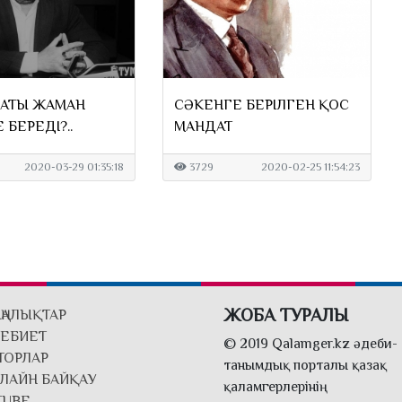
. АТЫ ЖАМАН
СӘКЕНГЕ БЕРІЛГЕН ҚОС
 БЕРЕДІ?..
МАНДАТ
2020-03-29 01:35:18
3729
2020-02-25 11:54:23
ЖОБА ТУРАЛЫ
ҢАЛЫҚТАР
ЕБИЕТ
© 2019 Qalamger.kz әдеби-
ТОРЛАР
танымдық порталы қазақ
ЛАЙН БАЙҚАУ
қаламгерлерінің
TUBE