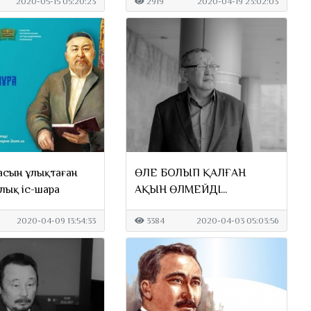
2020-05-15 05:20:23
2919
2020-04-19 23:02:03
асын ұлықтаған
ӨЛЕҢ БОЛЫП ҚАЛҒАН
лық іс-шара
АҚЫН ӨЛМЕЙДІ...
2020-04-09 13:54:33
3384
2020-04-03 05:03:56