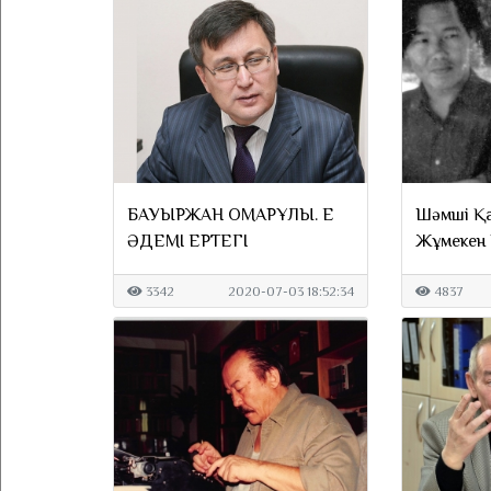
БАУЫРЖАН ОМАРҰЛЫ. ЕҢ
Шәмші Қа
ӘДЕМІ ЕРТЕГІ
Жұмекен 
мемлекет
3342
2020-07-03 18:52:34
4837
берілді?