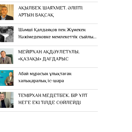
АҚЫЛБЕК ШАЯХМЕТ. ӘЛІПТІҢ
АРТЫН БАҚСАҚ
Шәмші Қалдаяқов пен Жұмекен
Нәжімеденовке мемлекеттік сыйлық
қалай берілді?
МЕЙІРХАН АҚДӘУЛЕТҰЛЫ.
«ҚАЗАҚЫ» ДАҒДАРЫС
Абай мұрасын ұлықтаған
халықаралық іс-шара
ТЕМІРХАН МЕДЕТБЕК. БІР ҰЛТ
НЕГЕ ЕКІ ТІЛДЕ СӨЙЛЕЙДІ