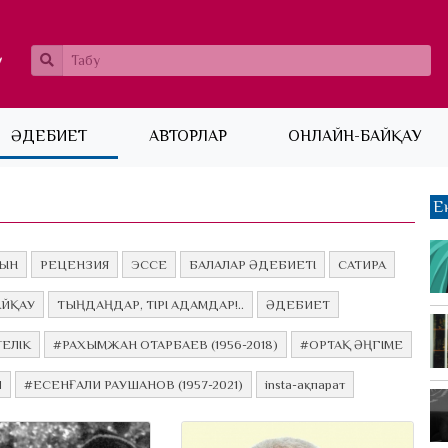
ӘДЕБИЕТ
АВТОРЛАР
ОНЛАЙН-БАЙҚАУ
Е
ЫН
РЕЦЕНЗИЯ
ЭССЕ
БАЛАЛАР ӘДЕБИЕТІ
САТИРА
АЙҚАУ
ТЫҢДАҢДАР, ТІРІ АДАМДАР!..
ӘДЕБИЕТ
ЕЛІК
#РАХЫМЖАН ОТАРБАЕВ (1956-2018)
#ОРТАҚ ӘҢГІМЕ
Л
#ЕСЕНҒАЛИ РАУШАНОВ (1957-2021)
insta-ақпарат