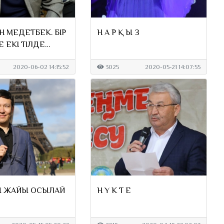
Н МЕДЕТБЕК. БІР
Н А Р Қ Ы З
Е ЕКІ ТІЛДЕ
ДІ
2020-06-02 14:15:52
3025
2020-05-21 14:07:55
Ң ЖАЙЫ ОСЫЛАЙ
Н Ү К Т Е