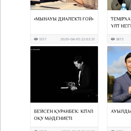
«МЫНАУЫҢ ДИАЛЕКТІ ҒОЙ»
ТЕМІРХА
ҰЛТ НЕГ
СӨЙЛЕЙ
3377
2020-06-05 22:02:21
3873
БЕЙСЕН ҚҰРАНБЕК: КІТАП
АУЫЛДЫ
ОҚУ МӘДЕНИЕТІ