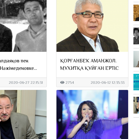
лдаяқов пен
ҚОРҒАНБЕК АМАНЖОЛ.
Нәжімеденовке
МҰХИТҚА ҚҰЙҒАН ЕРТІС
тік сыйлық қалай
2020-06-27 22:15:31
2754
2020-06-12 12:35:33