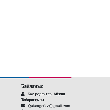
Байланыс
Бас редактор:
Айжан
Табаракқызы
Qalamgerkz@gmail.com