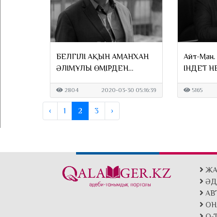
БЕЛГІЛІ АҚЫН АМАНХАН
Айт-Ман
ӘЛІМҰЛЫ ӨМІРДЕН
ІНДЕТ НЕ
ОЗДЫ...
2804
2020-03-30 05:16:39
5165
‹
1
2
3
›
ЖА
ӘД
АВ
ОН
Q-