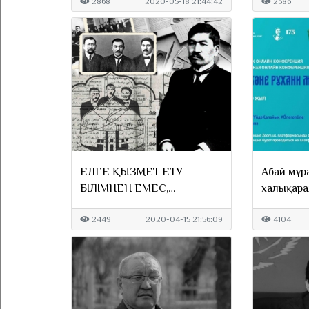
2868
2020-05-18 21:44:42
2386
ЕЛГЕ ҚЫЗМЕТ ЕТУ –
Абай мұр
БІЛІМНЕН ЕМЕС,
халықара
МІНЕЗДЕН…
2449
2020-04-15 21:56:09
4104