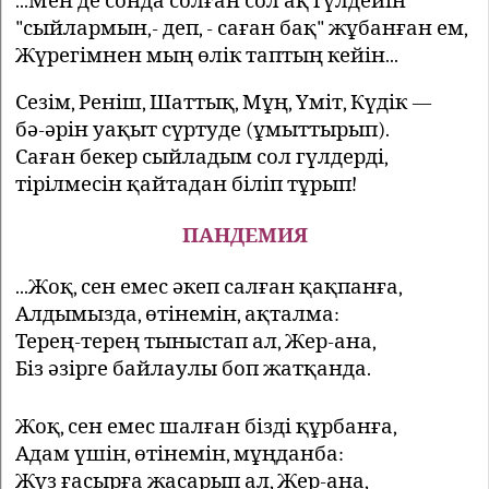
...Мен де сонда солған сол ақ гүлдейін
"сыйлармын,- деп, - саған бақ" жұбанған ем,
Жүрегімнен мың өлік таптың кейін...
Сезім, Реніш, Шаттық, Мұң, Үміт, Күдік —
бә-әрін уақыт сүртуде (ұмыттырып).
Саған бекер сыйладым сол гүлдерді,
тірілмесін қайтадан біліп тұрып!
ПАНДЕМИЯ
...Жоқ, сен емес әкеп салған қақпанға,
Алдымызда, өтінемін, ақталма:
Терең-терең тыныстап ал, Жер-ана,
Біз әзірге байлаулы боп жатқанда.
Жоқ, сен емес шалған бізді құрбанға,
Адам үшін, өтінемін, мұңданба:
Жүз ғасырға жасарып ал, Жер-ана,