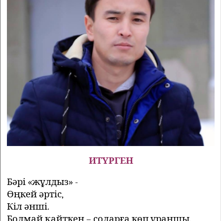
ИТҮРГЕН
Бәрі «жұлдыз» -
Өңкей әртіс,
Кіл әнші.
Болмай қайткен – соларға көп ұраншы.