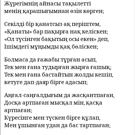
Жүрегімнің айнасы тақылетті
менің қарашығымнан өзін көрген;
Секілді бір қанатсыз ақ періштем,
«Қанаты» бар пақырға нақ келіскен;
«Ол түсінген бақытың осы екен» деп,
Ішімдегі мұңымды қақ бөліскен;
Болмаса да ғажабы тұрған асып,
Тек мен ғана тудырған жырға ғашық;
Тек мен ғана бастайтын жолды кешіп,
кетуге дап-даяр бірге адасып;
Аңғал-саңғалдығым да жасқантпаған,
Досқа артпаған мысқал мін, қасқа
артпаған;
Күресінге мен түскен бірге құлап,
Мен ұшынған удан да бас тартпаған;