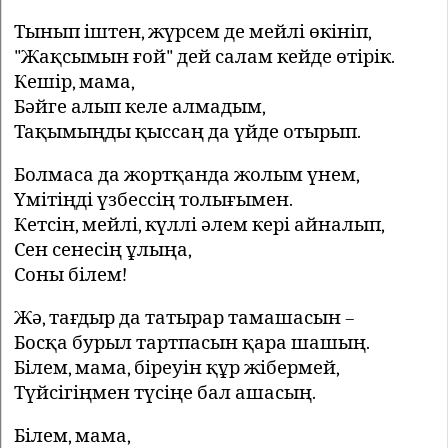
Тынып іштен, жүрсем де мейлі өкініп,
"Жақсымын ғой" дей салам кейде өтірік.
Кешір, мама,
Бәйге алып келе алмадым,
Тақымыңды қыссаң да үйде отырып.
Болмаса да жортқанда жолым үнем,
Үмітіңді үзбессің толығымен.
Кетсін, мейлі, күллі әлем кері айналып,
Сен сенесің ұлыңа,
Соны білем!
Жә, тағдыр да татырар тамашасын –
Босқа бурыл тартпасын қара шашың.
Білем, мама, біреуін құр жібермей,
Түйсігіңмен түсіңе бал ашасың.
Білем, мама,