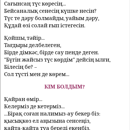
Сағынсаң түс көресің...
Бейсаналық сенесің күшке несін?
Түс те дәру болмайды, уайым дәру,
Құдай өзі солай ғып істегесін.
Қойшы, тәйір...
Тағдыры делбелеген,
Бірде дімкәс, бірде сау пенде деген.
"Бүгін жайсыз түс көрдім" дейсің ылғи,
Білесің бе? –
Сол түсті мен де көрем...
КІМ БОЛДЫМ?
Қайран өмір...
Келерміз де кетерміз...
...Бірақ соған налимыз-ау бекер біз:
қысықкөз ел аңызына сенсеңіз,
қайта-қайта туа береді екенбіз.