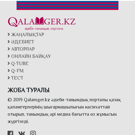
ЖАҢАЛЫҚТАР
ӘДЕБИЕТ
АВТОРЛАР
ОНЛАЙН БАЙҚАУ
Q-TUBE
Q-FM
ТЕСТ
ЖОБА ТУРАЛЫ
© 2019 Qalamger.kz әдеби-танымдық порталы қазақ
қаламгерлерінің шығармашылығын насихаттай
отырып, танымдық әрі медиа бағытта өз жұмысын
жүргізеді.