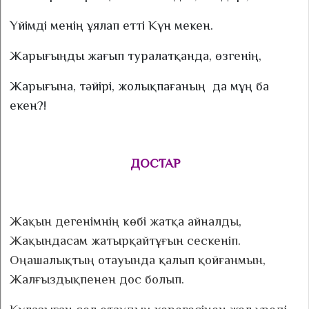
Үйімді менің ұялап етті Күн мекен.
Жарығыңды жағып туралатқанда, өзгенің,
Жарығына, тәйірі, жолықпағаның
да мұң ба
екен?!
ДОСТАР
Жақын дегенімнің көбі жатқа айналды,
Жақындасам жатырқайтұғын сескеніп.
Оңашалықтың отауында қалып қойғанмын,
Жалғыздықпенен дос болып.