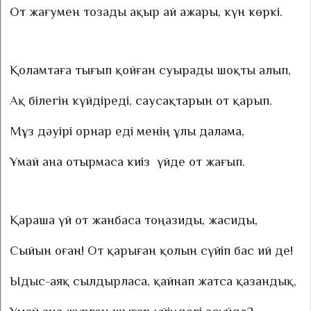
От жағумен тозады ақыр ай ажары, күн көркі.
Қоламтаға тығып қойған суырады шоқты алып,
Ақ білегін күйдіреді, саусақтарын от қарып.
Мұз дәуірі орнар еді менің ұлы далама,
Ұмай ана отырмаса киіз
үйде от жағып.
Қараша үй от жанбаса тоңазиды, жасиды,
Сыйын оған! От қарыған қолын сүйіп бас ий де!
Ыдыс-аяқ сылдырласа, қайнап жатса қазандық,