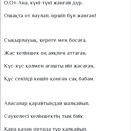
О,От-Ана, күні-түні жанғай дүр,
Ошақта от лаулап, өршіп бұл жанған!
Сықырлауық, кереге мен босаға,
Жас келіншек оң аяқпен аттаған.
Күс-күс қолмен ағашты иіп жасаған,
Құс секілді көшіп-қонған сақ бабам.
Аласалар қарайтындай шалқайып,
Сәукелесі келіншектің тым биік.
Қара қазан ортада тұр қалқайып,