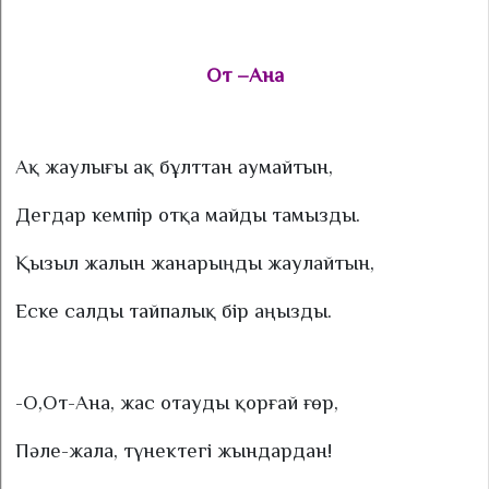
От –Ана
А
қ жаулығы ақ бұлттан аумайтын,
Дегдар кемпір отқа майды тамызды.
Қызыл жалын жанарыңды жаулайтын,
Еске салды тайпалық бір аңызды.
-О,От-Ана, жас отауды қорғай ғөр,
Пәле-жала, түнектегі жындардан!