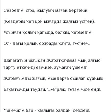
Сезбедім, сірә, жылуын маған бергенін,
(Кездерім көп қой ызғарда жалғыз үсіген).
Ұсынған қолын қапыда, бәлкім, көрмедім,
Ол- дағы қолын созбады қайта, түсінем.
Шапағатын шашқан Жаратқаныма мың алғыс:
Тарту еткен-ді өзімнен аумаған үшемді.
Жарығымды жағып, мыңдарға сыйлап қуаныш,
Бақытымды таудай, шүкірлік, тұтам місе енді.
Үш өмірім бар - қылығы балдай, сөздері,