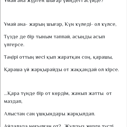
Ұмай ана жүрген шығар үйіңдегі асүйде?
Ұмай ана- жарың шығар, Күн күледі- ол күлсе,
Түзде де бір тыным таппай, асыңды асып
үлгерсе.
Тәңірі оттың иесі қып жаратқан соң, қарашы,
Қараша үй жарқырайды от жаққандай ол кірсе.
...Қара түнде бір от көрдім, жанып жатты
от
маздап,
Алыстан сан ұшқындары жарқылдап.
Айдалада неғылған от?...Жұлдыз жерге түсті