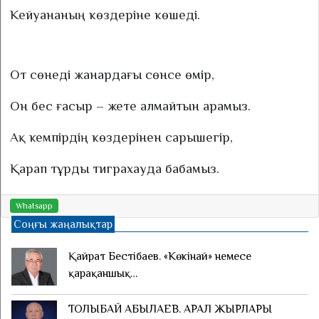
Кейуананың көздеріне көшеді.
От сөнеді жанардағы сөнсе өмір,
Он бес ғасыр – жете алмайтын арамыз.
Ақ кемпірдің көздерінен сарышегір,
Қарап тұрды тиграхауда бабамыз.
Whatsapp
Соңғы жаңалықтар
Қайрат Бестібаев. «Көкінай» немесе
қарақаншық…
ТОЛЫБАЙ АБЫЛАЕВ. АРАЛ ЖЫРЛАРЫ