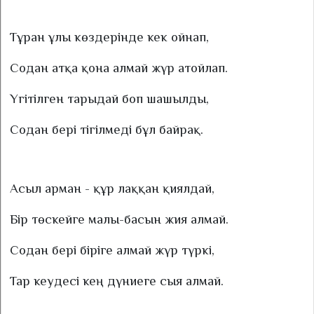
Тұран ұлы көздерінде кек ойнап,
Содан атқа қона алмай жүр атойлап.
Үгітілген тарыдай боп шашылды,
Содан бері тігілмеді бұл байрақ.
Асыл арман - құр лаққан қиялдай,
Бір төскейге малы-басын жия алмай.
Содан бері біріге алмай жүр түркі,
Тар кеудесі кең дүниеге сыя алмай.