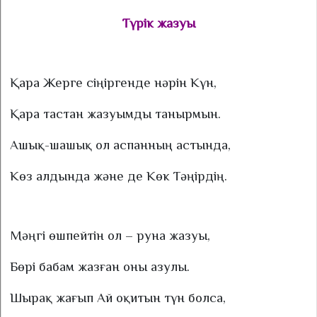
Түрік жазуы
Қара Жерге сіңіргенде нәрін Күн,
Қара тастан жазуымды танырмын.
Ашық-шашық ол аспанның астында,
Көз алдында және де Көк Тәңірдің.
Мәңгі өшпейтін ол – руна жазуы,
Бөрі бабам жазған оны азулы.
Шырақ жағып Ай оқитын түн болса,