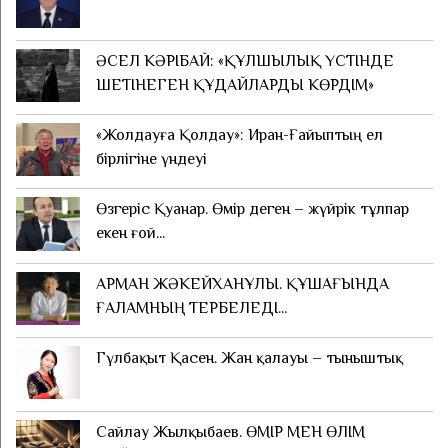
ӘСЕЛ КӘРІБАЙ: «ҚҰЛШЫЛЫҚ ҮСТІНДЕ
ШЕТІНЕГЕН ҚҰДАЙЛАРДЫ КӨРДІМ»
«Жолдауға Қолдау»: Иран-Ғайыптың ел
бірлігіне үндеуі
Өзгеріс Қуанар. Өмір деген – жүйрік тұлпар
екен ғой...
АРМАН ЖӘКЕЙХАНҰЛЫ. ҚҰШАҒЫНДА
ҒАЛАМНЫҢ ТЕРБЕЛЕДІ...
Гүлбақыт Қасен. Жан қалауы – тыныштық
Сайлау Жылқыбаев. ӨМІР МЕН ӨЛІМ