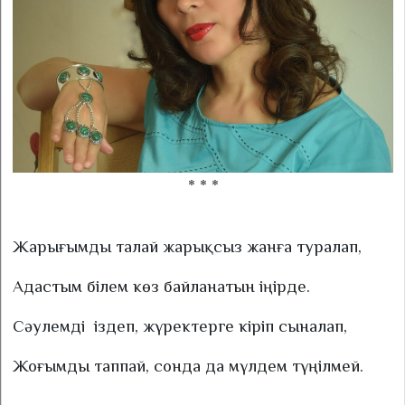
* * *
Жарығымды талай жарықсыз жанға туралап,
Адастым білем көз байланатын іңірде.
Сәулемді
іздеп, жүректерге кіріп сыналап,
Жоғымды таппай, сонда да мүлдем түңілмей.