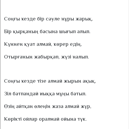
Соңғы кезде бір сәуле нұры жарық,
Бір қырқаның басына шығып алып.
Күннен қуат алмай, көрер едің,
Отырғанын жабырқап, жүзі налып.
Соңғы кезде тізе алмай жырын ақық,
Зіл батпандай иыққа мұңы батып.
Өзің айтқан өлеңін жаза алмай жүр,
Көрікті ойлар оралмай ойына түк.