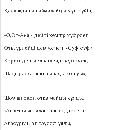
Қақпақтарын аймалайды Күн сүйіп,
-О,От-Ана,- дейді кемпір күбірлеп,
Оты үрлейді деміменен: «Суф-суф!».
Керегеден жел үрлейді жүгірмек,
Шаңыраққа шаншылады көп уық.
Шөмішпенен отқа майды құяды,
«Аластайын, аластайын»,-деседі.
Аласұрған от сәулесі ұялы,