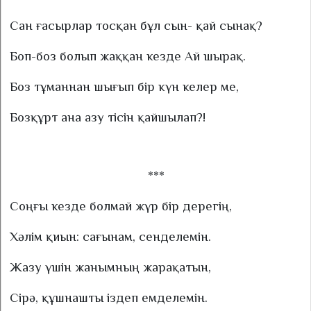
Сан ғасырлар тосқан бұл сын- қай сынақ?
Боп-боз болып жаққан кезде Ай шырақ.
Боз тұманнан шығып бір күн келер ме,
Бозқұрт ана азу тісін қайшылап?!
***
Соңғы кезде болмай жүр бір дерегің,
Хәлім қиын: сағынам, сенделемін.
Жазу үшін жанымның жарақатын,
Сірә, құшнашты іздеп емделемін.