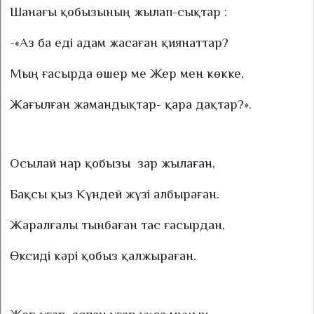
Шанағы қобызының жылап-сықтар :
-«Аз ба еді адам жасаған қиянаттар?
Мың ғасырда өшер ме Жер мен көкке,
Жағылған жамандықтар- қара дақтар?».
Осылай нар қобызы
зар жылаған,
Бақсы қыз Күндей жүзі албыраған.
Жаралғалы тынбаған тас ғасырдан,
Өксиді кәрі қобыз қалжыраған.