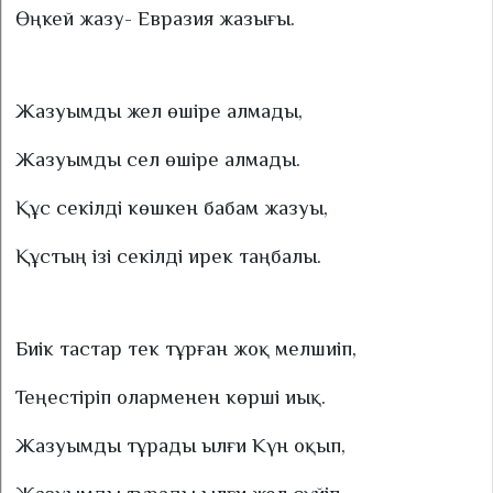
Өңкей жазу- Евразия жазығы.
Жазуымды жел өшіре алмады,
Жазуымды сел өшіре алмады.
Құс секілді көшкен бабам жазуы,
Құстың ізі секілді ирек таңбалы.
Биік тастар тек тұрған жоқ мелшиіп,
Теңестіріп оларменен көрші иық.
Жазуымды тұрады ылғи Күн оқып,