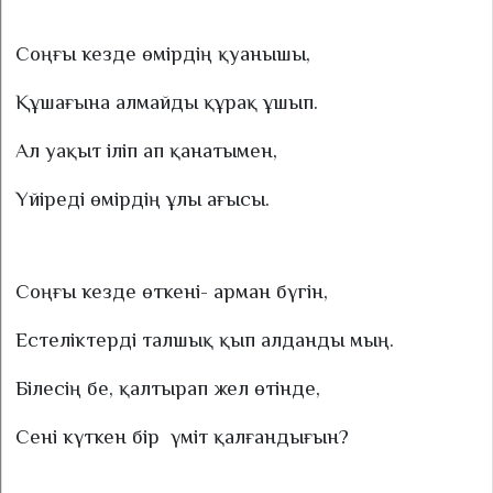
Соңғы кезде өмірдің қуанышы,
Құшағына алмайды құрақ ұшып.
Ал уақыт іліп ап қанатымен,
Үйіреді өмірдің ұлы ағысы.
Соңғы кезде өткені- арман бүгін,
Естеліктерді талшық қып алданды мың.
Білесің бе, қалтырап жел өтінде,
Сені күткен бір
үміт қалғандығын?