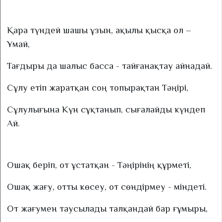
Қара түндей шашы ұзын, ақылы қысқа ол –
Ұмай,
Тағдыры да шалыс басса - тайғанақтау айнадай.
Сұлу етіп жаратқан соң топырақтан Тәңірі,
Сұлулығына Күн сұқтанып, сығалайды күндеп
Ай.
Ошақ беріп, от ұстатқан - Тәңірінің құрметі,
Ошақ жағу, отты көсеу, от сөндірмеу - міндеті.
От жағумен таусылады талқандай бар ғұмыры,