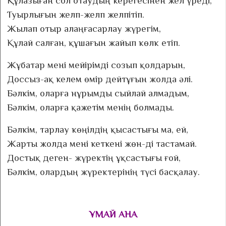
Құлазыған сол отаудың керегесінен жел үреді,
Туырлығын желп-желп желпітіп.
Жылап отыр алаңғасарлау жүрегім,
Құлай салған, құшағын жайып көлк етіп.
Жұбатар мені мейірімді созып қолдарын,
Доссыз-ақ келем өмір дейтұғын жолда әлі.
Бәлкім, оларға нұрымды сыйлай алмадым,
Бәлкім, оларға қажетім менің болмады.
Бәлкім, тарлау көңілдің қысастығы ма, ей,
Жарты жолда мені кеткені жөн-ді тастамай.
Достық деген- жүректің ұқсастығы ғой,
Бәлкім, олардың жүректерінің түсі басқалау.
ҰМАЙ АНА