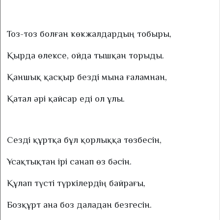
Тоз-тоз болған көкжалдардың тобыры,
Қырда өлексе, ойда тышқан торыды.
Қаншық қасқыр безді мына ғаламнан,
Қатал әрі қайсар еді ол ұлы.
Сезді құртқа бұл қорлыққа төзбесін,
Ұсақтықтан ірі санап өз бәсін.
Құлап түсті түркілердің байрағы,
Бозқұрт ана боз даладан безгесін.