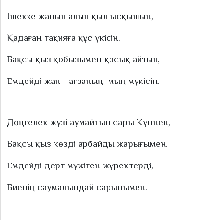
Ішекке жанып алып қыл ысқышын,
Қадаған тақияға құс үкісін.
Бақсы қыз қобызымен қосық айтып,
Емдейді жан - ағзаның
мың мүкісін.
Дөңгелек жүзі аумайтын сары Күннен,
Бақсы қыз көзді арбайды жарығымен.
Емдейді дерт мүжіген жүректерді,
Биенің саумалындай сарынымен.