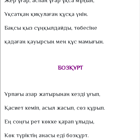
Жер ұғар, аспан ұғар ұқса мұңын,
Ұқсатқан қиқулаған құсқа үнін.
Бақсы қыз сұңқылдайды, төбесіне
қадаған қауырсын мен құс мамығын.
БОЗҚҰРТ
Ұрпағы азар жатырынан кезді ұғып,
Қасиет кеміп, асыл жасып, сөз құрып.
Ең соңғы рет көкке қарап ұлыды,
Көк түріктің анасы еді бозқұрт.