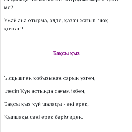
ме?
Ұмай ана отырма, әлде, қазан жағып, шоқ
қозғап?...
Бақсы қыз
Ысқышпен қобызынан сарын үзген,
Ілесіп Күн астында сағым ізбен,
Бақсы қыз күй шалады - әні ерек,
Қыпшақы сәні ерек бәрімізден.