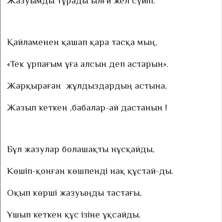
Жазуымды тұрады ылғи жел сүйіп.
Қайламенен қашап қара тасқа мың,
«Тек ұрпағым ұға алсын деп астарын».
Жарқыраған
жұлдыздардың астына,
Жазып кеткен ,бабалар-ай дастанын !
Бұл жазулар болашақты нұсқайды,
Көшіп-қонған көшпенді нақ құстай-ды.
Оқып көрші жазуыңды тастағы,
Ұшып кеткен құс ізіне ұқсайды.