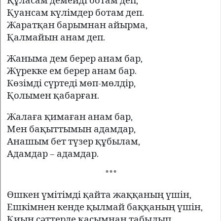
Құласам демейді ботам деп,
Қуансам күлімдер ботам деп.
Жаратқан барымнан айырма,
Қалмайын анам деп.
Жаныма дем берер анам бар,
Жүрекке ем берер анам бар.
Көзімді сүртеді мөп-мөлдір,
Қолымен қабарған.
Жалаға қимаған анам бар,
Мен бақыттымын адамдар,
Анашым бет түзер құбылам,
Адамдар – адамдар.
***
Өшкен үмітімді қайта жаққаның үшін,
Ешкімнен кенде қылмай баққаның үшін,
Қиын сәттерде қасымнан табылып,