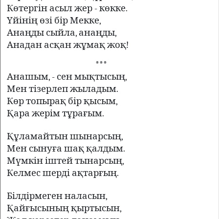
Көтергін асыл жер - көкке.
Үйінің өзі бір Мекке,
Анаңды сыйла, анаңды,
Анадан асқан жұмақ жоқ!
***
Анашым, - сен мықтысың,
Мен тізерлеп жыладым.
Көр топырақ бір қысым,
Қара жерім тұрағым.
Құламайтын шынарсың,
Мен сынуға шақ қалдым.
Мүмкін іштей тынарсың,
Келмес шерді ақтарғың.
Білдірмеген наласын,
Қайғысының қыртысын,