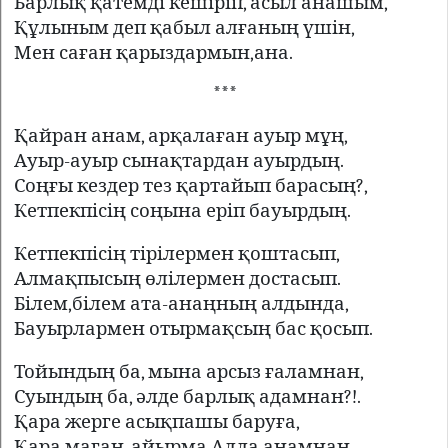
Барлық қатемді кешіріп, асыл анашым,
Құлыным деп қабыл алғаның үшін,
Мен саған қарыздармын,ана.
***
Қайран анам, арқалаған ауыр мұң,
Ауыр-ауыр сынақтардан ауырдың.
Соңғы кездер тез қартайып барасың?,
Кетпекпісің соңына еріп бауырдың.
Кетпекпісің тірілермен қоштасып,
Алмақпысың өлілермен достасып.
Білем,білем ата-анаңның алдында,
Бауырлармен отырмақсың бас қосып.
Тойындың ба, мына арсыз ғаламнан,
Суындың ба, әлде барлық адамнан?!.
Қара жерге асықпашы баруға,
Қара маған, айырма Алла анамнан.