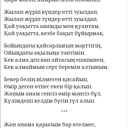
Жылап жүріп күндер өтті зуылдап,
Жылап жүріп түндер өтті зуылдап.
Қай уақытта анамды мен қуантам,
Қай уақытта, кезбе бақыт бұйырмақ.
Бойындағы қайсарлығын мәрттігің,
Ойыңдағы ақылыңа тәнтімін.
Кек алма деп көп айтасың ешкімнен,
Кек алмаймын серт беремін алтыным.
Бекер белің иілмеген қисайып,
Өмір деген өтпес екен бір қалып.
Жаным анам сенсіз өмір мәнсіз бұл,
Күлімдеші келдім бүгін гүл алып.
***
Жан анама қарызым бар өтелмес,