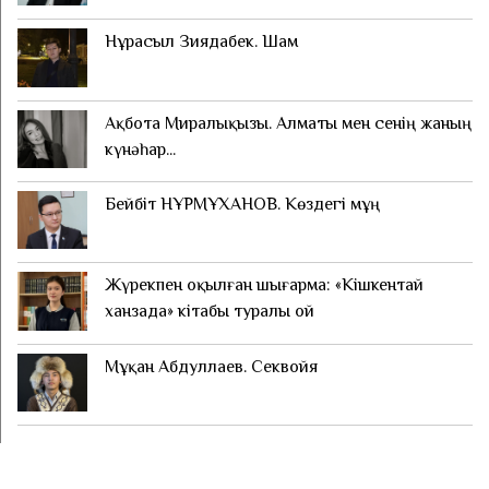
Нұрасыл Зиядабек. Шам
Ақбота Миралықызы. Алматы мен сенің жаның
күнәһар...
Бейбіт НҰРМҰХАНОВ. Көздегі мұң
Жүрекпен оқылған шығарма: «Кішкентай
ханзада» кітабы туралы ой
Мұқан Абдуллаев. Секвойя