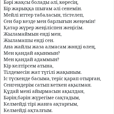
Бәрі жақсы болады әлі, көресің,
Бір жарыққа шығам әлі сенемін.
Мейлі иттер табаласы
н,
тістелеп,
Сен бар кезде мен барлығын жеңемін
!
Қатар жүрер жеңіліспен жеңісім.
Жыламаймын енді мен,
Жыламашы енді сен.
Ана жайлы жаза алмасам жөнді өлең,
Мен қандай ақынмын?
Мен қандай адаммын?
Кір келтірсем атына,
Тілдемесі
н
жат түгілі жақыным.
Іс түскенде басыма, теріс қарап отырған,
Сенгендерім сатып кеткен ақылман.
Құдай мені айырмасын ақылдан,
Бәрін
,
бәрін жүрегіме сақтадым,
Келмейді тірі жанға ақтарғым,
Келмейді ақталғым.