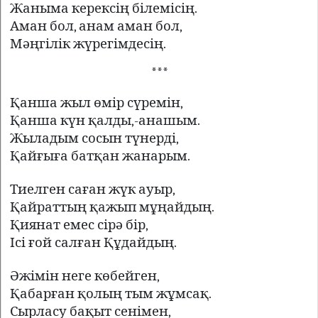
Жаныма керексің білемісің.
Аман бол, анам аман бол,
Мәңгілік жүрегімдесің.
***
Қанша жыл өмір сүремін,
Қанша күн қалды,-анашым.
Жыладым сосын түнерді,
Қайғыға батқан жанарым.
Тиелген саған жүк ауыр,
Қайраттың қажып мұңайдың.
Қиянат емес сірә бір,
Ісі ғой салған Құдайдың.
Әжімін неге көбейген,
Қабарған қолың тым жұмсақ.
Сырласу бақыт сенімен,