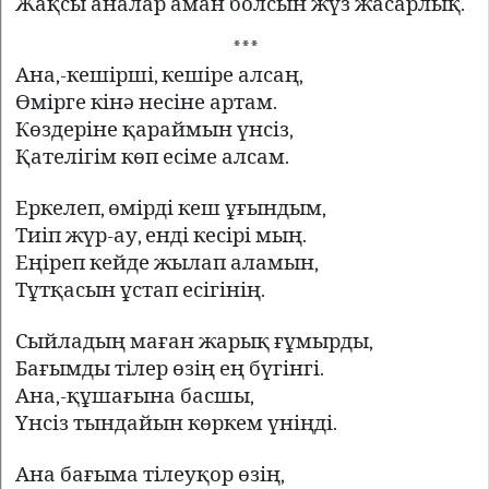
Жақсы аналар аман болсын жүз жасарлық.
***
Ана,-кешірші, кешіре алсаң,
Өмірге кінә несіне артам.
Көздеріне қараймын үнсіз,
Қателігім көп есіме алсам.
Еркелеп, өмірді кеш ұғындым,
Тиіп жүр-ау, енді кесірі мың.
Еңіре
п кейде жылап аламын,
Тұтқасын ұстап есігінің.
Сыйладың маған жарық ғұмырды,
Бағымды тілер өзің ең бүгінгі.
Ана,-құшағына басшы,
Үнсіз тындайын көркем үніңді.
Ана бағыма тілеуқор өзің,