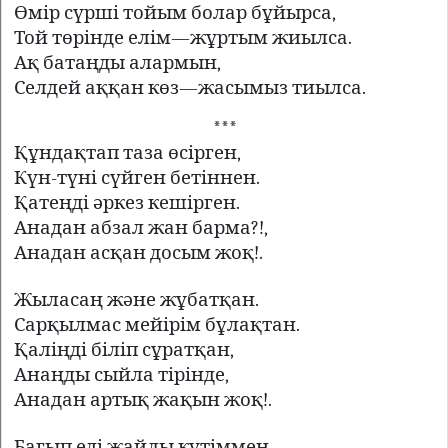
Өмір сүрші тойым болар бұйырса,
Той төрінде елім—жұртым жиылса.
Ақ батаңды алармын,
Селдей аққан көз—жасымыз тиылса.
***
Құндақтап таза өсірген,
Күн-түні сүйген бетіннен.
Қатеңді əркез кешірген.
Анадан абзал жан барма?!,
Анадан асқан досым жоқ!.
Жыласаң және жұбатқан.
Сарқылмас мейірім бұлақтан.
Қаліңді біліп сұратқан,
Анаңды сыйла тірінде,
Анадан артық жақын жоқ!.
Бағып еді жайлы күтіммен.