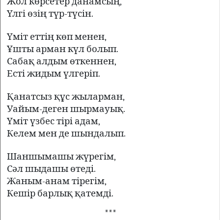
Жол көрсетер данамсың,
Үлгі өзің түр-түсін.
Үміт еттің көп менен,
Ұшты арман күл болып.
Сабақ алдым өткеннен,
Есті жидым үлгеріп.
Қанатсыз құс жыларман,
Уайым-деген шырмауық.
Үміт үзбес тірі адам,
Келем мен де шындалып.
Шаншымашы жүрегім,
Сәл шыдашы өтеді.
Жаным-анам тірегім,
Кешір барлық қатемді.
***