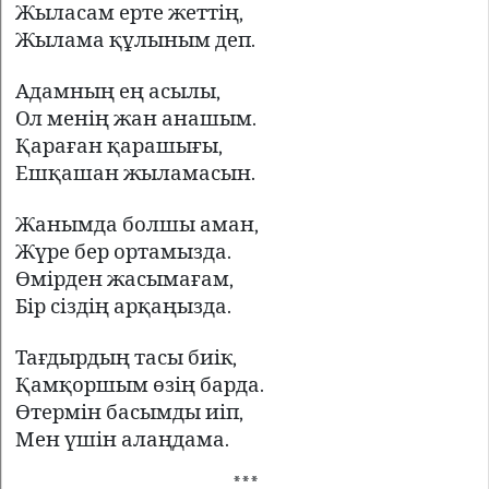
Жыласам ерте жеттің,
Жылама құлыным деп.
Адамның ең асылы,
Ол менің жан анашым.
Қараған қарашығы,
Ешқашан жыламасын.
Жанымда болшы аман,
Жүре бер ортамызда.
Өмірден жасымағам,
Бір сіздің арқаңызда.
Тағдырдың тасы биік,
Қамқоршым өзің барда.
Өтермін басымды иіп,
Мен үшін алаңдама.
***