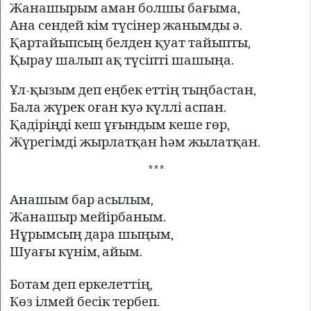
Жанашырым аман болшы бағыма,
Ана сендей кім түсінер жанымды ә.
Қартайыпсың белден қуат тайыпты,
Қырау шалып ақ түсіпті шашыңа.
Ұл-қызым деп еңбек еттің тыңбастан,
Бала жүрек оған куә күллі аспан.
Қадіріңді кеш ұғындым кеше гөр,
Жүрегімді жырлатқан һәм жылатқан.
***
Анашым бар асылым,
Жанашыр мейірбаным.
Нұрымсың дара шыңым,
Шуағы күнім, айым.
Ботам деп еркелеттің,
Көз ілмей бесік тербеп.