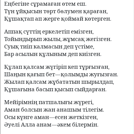
Еңбегіне сұрамаған өтем еш.
Түн ұйқысын төрт бөлумен қараған,
Құшақтап ап жерге қоймай көтерген.
Аппақ сүттің еркелетіп емізген,
Тойындырып жылы, жұмсақ жегізген.
Суық тиіп калмасын деп үстіме,
Бар асылын құлыным деп киізген.
Құлап қалсам жүгіріп кеп тұрғызған,
Шаңын қағып бет—қолымды жуғызған.
Жылап қалсам жұбататын шырылдап,
Құшағына басып қысып сыйдарған.
Мейірімнің патшалығы жүрегі,
Аман болсын жан анашым тілегім.
Осы күнге аман—есен жеткізген,
Әуелі Алла анам—әкем білермін.