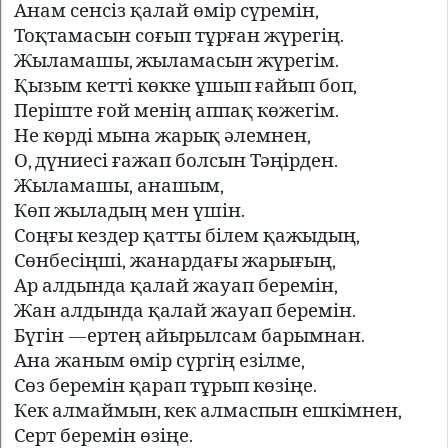
Анам сенсіз қалай өмір сүремін,
Тоқтамасын соғып тұрған жүрегің.
Жыламашы, жыламасын жүрегім.
Қызым кетті көкке ұшып ғайып боп,
Періште ғой менің аппақ көжегім.
Не көрді мына жарық әлемнен,
О, дүниесі ғажап болсын Тәңірден.
Жыламашы
,
анашым,
Көп жыладың мен үшін.
Соңғы кездер қатты білем қажыдың,
Сөнбесіңші
,
жанардағы жарығы
ң
,
Ар алдында қалай жауап беремін,
Жан алдында қалай жауап беремін.
Бүгін —ертең айырылсам барымнан.
Ана жаным өмір сүргің езілме,
Сөз беремін қарап тұрып көзіңе.
Кек алмаймын, кек алмаспын ешкімнен,
Серт беремін өзіңе.