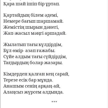
Қара шай ішіп бір ұртап.
Қартайдың білем әдемі,
Немере бағып шаршамай.
Жемістің шырын дәнегі,
Жап-жасыл мәңгі аршадай.
Жылатып тағы күлдірдім,
Бұл өмір- азап ғажабы.
Сүйе алдым тағы сүйдірдім,
Тағдырдың болар жазары.
Кімдерден қалған кең сарай,
Терезе есік бар мұнда.
Анашым сенің арқаң-ай,
Алаңсыз жүрсем алдында.
***