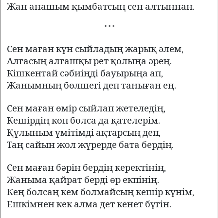
Жан анашым қымбатсың сен алтыннан.
***
Сен маған күн сыйладың жарық əлем,
Алғасың алғашқы рет қолыңа əрең.
Кішкентай сəбиіңді бауырыңа ап,
Жанымның бөлшегі деп таныған ең.
Сен маған өмір сыйлап жетеледің,
Кешірдің көп болса да қателерім.
Құлыным үмітімді ақтарсың деп,
Таң сайын жол жүрерде бата бердің.
Сен маған бəрін бердің керектінің,
Жаныма қайрат берді өр екпінің.
Кең болсаң кем болмайсың кешір күнім,
Ешкімнен кек алма дет кенет бүгін.