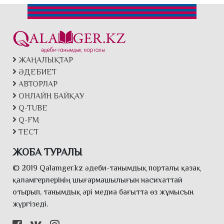
ЖАҢАЛЫҚТАР
ӘДЕБИЕТ
АВТОРЛАР
ОНЛАЙН БАЙҚАУ
Q-TUBE
Q-FM
ТЕСТ
ЖОБА ТУРАЛЫ
© 2019 Qalamger.kz әдеби-танымдық порталы қазақ
қаламгерлерінің шығармашылығын насихаттай
отырып, танымдық әрі медиа бағытта өз жұмысын
жүргізеді.