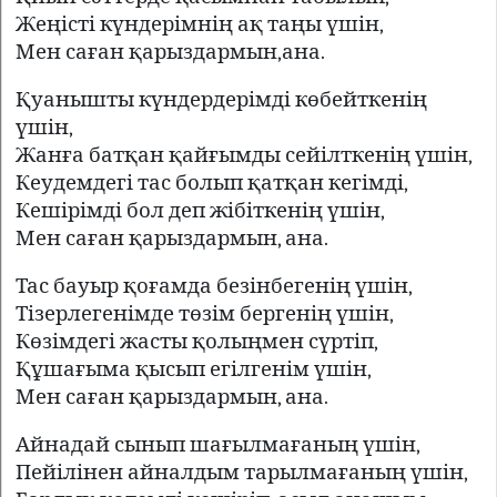
Жеңісті күндерімнің ақ таңы үшін,
Мен саған қарыздармын,ана.
Қуанышты күндердерімді көбейткенің
үшін,
Жанға батқан қайғымды сейілткенің үшін,
Кеудемдегі тас болып қатқан кегімді,
Кешірімді бол деп жібіткенің үшін,
Мен саған қарыздармын, ана.
Тас бауыр қоғамда безінбегенің үшін,
Тізерлегенімде төзім бергенің үшін,
Көзімдегі жасты қолыңмен сүртіп,
Құшағыма қысып егілгенім үшін,
Мен саған қарыздармын, ана.
Айнадай сынып шағылмағаның үшін,
Пейілінен айналдым тарылмағаның үшін,