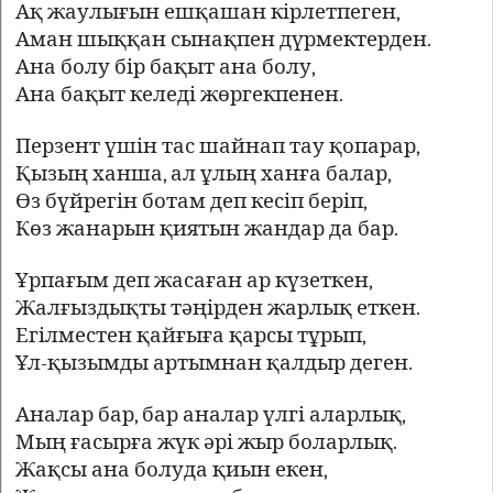
Ақ жаулығын ешқашан кірлетпеген,
Аман шыққан сынақпен дүрмектерден.
Ана болу бір бақыт ана болу,
Ана бақыт келеді жөргекпенен.
Перзент үшін тас шайнап тау қопарар,
Қызың ханша, ал ұлың ханға балар,
Өз бүйрегін ботам деп кесіп беріп,
Көз жанарын қиятын жандар да бар.
Ұрпағым деп жасаған ар күзеткен,
Жалғыздықты тәңірден жарлық еткен.
Егілместен қайғыға қарсы тұрып,
Ұл-қызымды артымнан қалдыр деген.
Аналар бар, бар аналар үлгі аларлық,
Мың ғасырға жүк әрі жыр боларлық.
Жақсы ана болуда қиын екен,