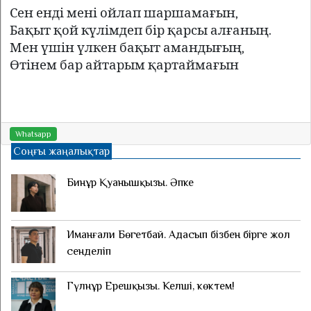
Сен енді мені ойлап шаршамағын,
Бақыт қой күлімдеп бір қарсы алғаның.
Мен үшін үлкен бақыт амандығың,
Өтінем бар айтарым қартаймағын
Whatsapp
Соңғы жаңалықтар
Бинұр Қуанышқызы. Әпке
Иманғали Бөгетбай. Адасып бізбен бірге жол
сенделіп
Гүлнұр Ерешқызы. Келші, көктем!