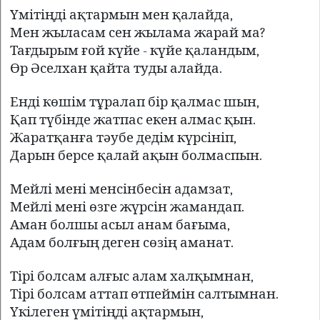
Үмітіңді ақтармын мен қалайда,
Мен жыласам сен жылама жарай
ма
?
Тағдырым ғой күйе - күйе қаландым,
Өр
Əселхан қайта туды алайда.
Енді көшім тұралап бір қалмас шын,
Қап түбінде жатпас екен алмас қын.
Жаратқанға тəубе дедім күрсініп,
Дарын берсе қалай ақын болмаспын.
Мейлі мені менсінбесін адамзат,
Мейлі мені өзге жүрсін жамандап.
Аман болшы асыл анам бағыма,
Адам болғың деген сөзің аманат.
Тірі болсам алғыс алам халқымнан,
Тірі болсам аттап өтпеймін салтымнан.
Үкілеген үмітіңді ақтармын,