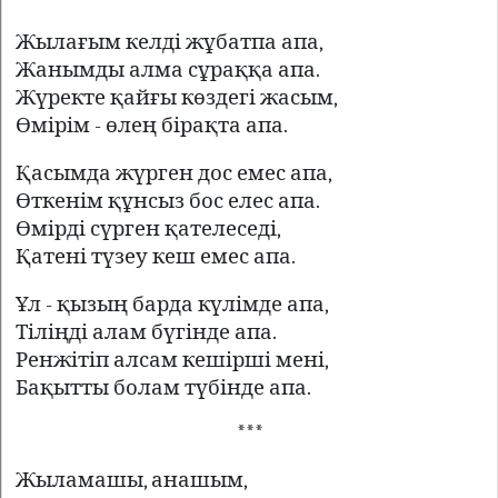
Жылағым келді жұбатпа апа,
Жанымды алма сұраққа апа.
Жүректе қайғы көздегі жасым,
Өмірім - өлең бірақта апа.
Қасымда жүрген дос емес апа,
Өткенім құнсыз бос елес апа.
Өмірді сүрген қателеседі,
Қатені түзеу кеш емес апа.
Ұл - қызың барда күлімде апа,
Тіліңді алам бүгінде апа.
Ренжітіп алсам кешірші мені,
Бақытты болам түбінде апа.
***
Жыламашы, анашым,