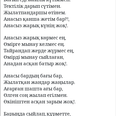
Тектілік дарып сүтімен.
Жылатпандаршы өтінем.
Анасыз қанша жетім бар?!,
Анасыз жарық күнің жоқ!.
Анасыз жарық көрмес ең,
Өмірге мынау келмес ең.
Тайрандап жерде жүрмес ең,
Өмірді мынау сыйлаған,
Анадан асқан батыр жоқ!.
Анасы бардың бағы бар,
Жылатқан жандар жаңылар.
Ағарған шашта ағы бар,
Өлген соң жылап егілмен.
Өкініштен асқан зарым жоқ!.
Барыңда сыйлап, құрметте,