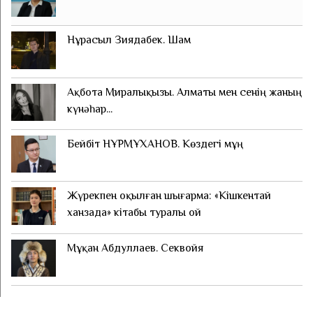
Нұрасыл Зиядабек. Шам
Ақбота Миралықызы. Алматы мен сенің жаның
күнәһар...
Бейбіт НҰРМҰХАНОВ. Көздегі мұң
Жүрекпен оқылған шығарма: «Кішкентай
ханзада» кітабы туралы ой
Мұқан Абдуллаев. Секвойя