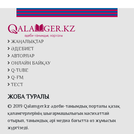
ЖАҢАЛЫҚТАР
ӘДЕБИЕТ
АВТОРЛАР
ОНЛАЙН БАЙҚАУ
Q-TUBE
Q-FM
ТЕСТ
ЖОБА ТУРАЛЫ
© 2019 Qalamger.kz әдеби-танымдық порталы қазақ
қаламгерлерінің шығармашылығын насихаттай
отырып, танымдық әрі медиа бағытта өз жұмысын
жүргізеді.