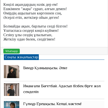
Көңілі ақындардың нәзік дер ем!
Ешкімнен "жара" сұрап, алғын демен!
Өмірдің ащылығын көргеннен соң,
Әсерлі етіп, жеткізер ойын деген!
Болмайды ақын, барлығы сөзді білген!
Ұштаспаса сөздері көңіл-күймен!
Сезіну ұлы сөздің ұлылығын,
Жеткізу одан бөлек, сөздігімен!
Whatsapp
Соңғы жаңалықтар
Бинұр Қуанышқызы. Әпке
Иманғали Бөгетбай. Адасып бізбен бірге жол
сенделіп
Гүлнұр Ерешқызы. Келші, көктем!