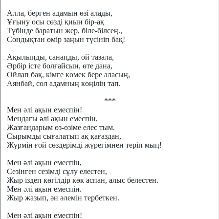
Алла, берген адамын өзі алады,
Ұғыну осы сөзді қиын бір-ақ
Түбінде баратын жер, біле-білсең.,
Сондықтан өмір заңын түсініп бақ!
Ақылыңды, санаңды, ой тазала,
Әрбір істе болғайсын, өте дана,
Ойлап бақ, кімге көмек бере аласың,
Аянбай, сол адамның көңілін тап.
***
Мен әлі ақын емеспін!
Мендағы әлі ақын емеспін,
Жазғандарым өз-өзіме елес тым.
Сырымды сығалатып ақ қағаздан,
Жүрмін ғой сөздерімді жүрегімнен теріп мың!
Мен әлі ақын емеспін,
Сезінген сезімді сұлу елестен,
Жыр іздеп көгілдір көк аспан, алыс белестен.
Мен әлі ақын емеспін.
Жыр жазып, ән әлемін тербеткен.
Мен әлі ақын емеспін!