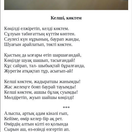
Келші, көктем
Көңілді елжіретіп, келді көктем.
Сұлуын табиғаттың күттім көптен.
Сәулесі күн нұрының, баурап жанды,
Шуағын арайлатып, төкті көктен.
Қыстың да ызғары өтіп шаршағандай,
Көңілде шуақ шашып, тасығандай!
Құс сайрап, тал- шыбықтай бұралғанда,
Журегім атқақтап тұр, асығып-ай!
Келші көктем, жадыратшы жанымды!
Жас желеңге бояп баурай тауымды!
Келші көктем, ашшы бұлақ суымды!
Мөлдіретіп, жуып шайшы көңілді!
***
Алыспа, артық адам кінәлі ғып,
Кейіме, өмір келер бір ақ рет.
Өмірдің алтын кілті өз қолында
Сырын аш, өз-өзінді өзгертіп ап.