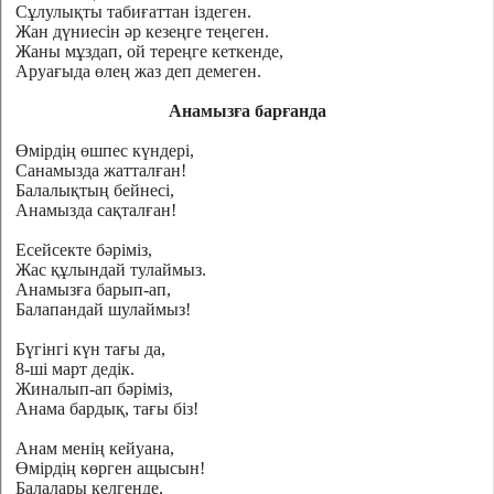
Сұлулықты табиғаттан іздеген.
Жан дүниесін әр кезеңге теңеген.
Жаны мұздап, ой тереңге кеткенде,
Аруағыда өлең жаз деп демеген.
Анамызға барғанда
Өмірдің өшпес күндері,
Санамызда жатталған!
Балалықтың бейнесі,
Анамызда сақталған!
Есейсекте бәріміз,
Жас құлындай тулаймыз.
Анамызға барып-ап,
Балапандай шулаймыз!
Бүгінгі күн тағы да,
8-ші март дедік.
Жиналып-ап бәріміз,
Анама бардық, тағы біз!
Анам менің кейуана,
Өмірдің көрген ащысын!
Балалары келгенде,