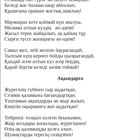
Келеді жас балаша шыр айналып,
Құшағына оранып жастық шақтың!
Маужырап кете қоймай күн жылуы,
Мизамы алтын күздің
әп-әдемі!
Жасыл терек жайқалып, ақ қайың тұр
Сырғи түссе жапырағы әп-әдемі!
Самал жел, лебі желпіп баурағандай,
Тылсым күш кернеп бойды шалқығандай,
Қандай әсем алтын күз әсер бердің,
Қарай бергім келеді
көзім тоймай!
Ақындарға
Жүрегінің түбінен сыр аңдытқан,
Сезімін қаламына бағындыртқан.
Ұнатамын ақындарды ән жыр жазып,
Көңілін оқырманға жиі аңдытқан!
Тебіреніс толқып келген буынымен,
Жыр жолдары жазылады, жүрегіңнен!
Өзің-ақ қаламыңды қолға алып,
Шумақтарды тересің сөзіңізбен!