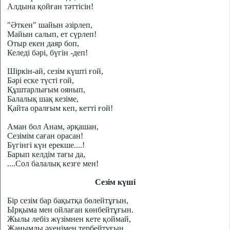
Алдына қойған тәттісін!
"Әткен" шайын әзірлеп,
Майын салып, ет сүрлеп!
Отыр екен даяр боп,
Келеді бәрі, бүгін -деп!
Шіркін-ай, сезім күшті ғой,
Бәрі еске түсті ғой,
Құштарлығым оянып,
Балалық шақ кезіме,
Қайта оралғым кеп, кетті ғой!
Аман бол Анам, әрқашан,
Сезімім саған орасан!
Бүгінгі күн ерекше....!
Барып келдім тағы да,
....Сол балалық кезге мен!
Сезім күші
Бір сезім бар бақытқа бөлейтұғын,
Ырқыма мен ойлаған көнбейтұғын.
Жылы лебіз жүзімнен кете қоймай,
Жанымды әуенімен тербейтұғын.