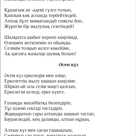
Құшағым әп -әдемі гүлге толып,
Қиялым көк аспанда тербейтіндей.
Аппақ бұлт мамығындай сияқты боп,
Жүрегім бір жылулық сезетіндей!
Шалқытса шабыт кернеп көңілімді,
Өлеңмен жеткіземін өз ойымды.
Сезімім толқып келсе көкейіме,
Ақ қағазға жазылар шумақ болып!
Әсем күз
Әсем күз еркеледім мен өзіңе,
Еркелеттің жылу шашып көңіліме.
Шіркін-ай осы сезім мәңгі қалсын,
Еркелегім келеді, ерке күнге.
Ғаламды махаббатқа бөлендіріп,
Тұс кілемі секілді төгілдіріп.
Жарқыратып сары алтынды шашып тастап,
Баурағандай, кең даламды, алтын нұрың.
Алтын күз мен саған ғашықпын,
Сезімімді сан түрлі
жеткізуге асықпын.