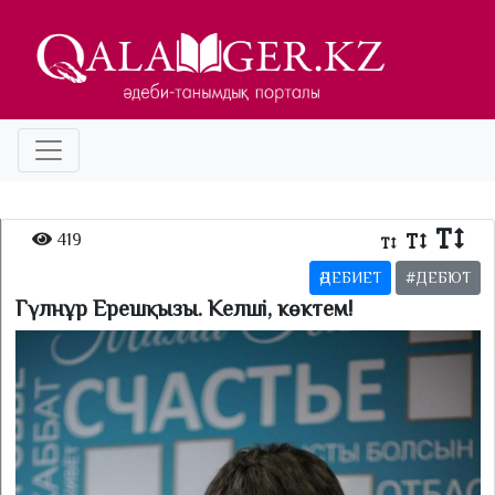
419
ӘДЕБИЕТ
#ДЕБЮТ
Гүлнұр Ерешқызы. Келші, көктем!