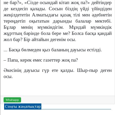
не бар?», «Сізде осындай кітап жоқ па?» дейтіндер
де кез­десіп қалады. Сосын біздің үйді үйіндіден
жеңілдететін Алма­тыдағы қазақ тілі мен әдебиетін
тереңдетіп оқытатын дарынды балалар мектебі.
Бұлар менің мүмкіндігім. Мұндай мүмкіндік
жұрттың бәрінде бола бере ме? Болса басқа қандай
жол бар? Бір айтайын дегенім осы.
... Басқа бөлмеден қыз бала­ның дауы­сы естілді.
– Папа, керек емес газеттер жоқ па?
Әкесінің дауысы гүр ете қалды. Шыр-пыр деген
осы.
Whatsapp
Соңғы жаңалықтар