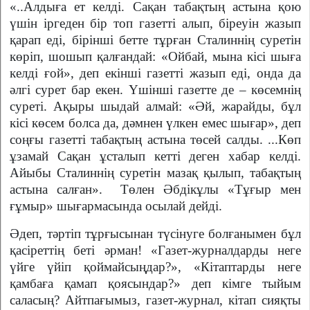
«..Алдыға ет келді. Сақан табақтың астына қою
үшін ірге­ден бір топ газетті алып, біреуін жазып
қарап еді, бірінші бетте тұрған Сталиннің суретін
көріп, шошып қалғандай: «Ойбай, мына кісі шыға
келді ғой», деп екінші газетті жазып еді, онда да
әлгі сурет бар екен. Үшін­ші газетте де – көсемнің
су­реті. Ақыры шыдай алмай: «Әй, жарайды, бұл
кісі көсем болса да, дәмнен үлкен емес шығар», деп
соңғы газетті табақтың астына төсей салды. ...Көп
ұзамай Са­қан ұсталып кетті деген хабар келді.
Айыбы Сталиннің су­ретін мазақ қылып, табақ­тың
ас­тына салған». Төлен Әбдікұлы «Тұғыр мен
ғұмыр» шығармасында осылай дейді.
Әдеп, тәртіп тұрғысынан түсінуге болғанымен бұл
қасі­реттің беті әрман! «Газет-жур­нал­дарды неге
үйге үйіп қой­майсыңдар?», «Кітаптарды неге
қамбаға қамап қоясындар?» деп кімге тыйым
саласың? Айт­пағымыз, газет-журнал, кітап сияқ­ты