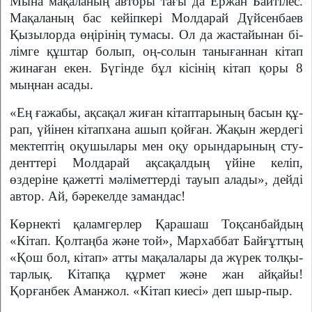
Мына мақаланың авторы тағы да Ержан Байтілес.
Мақа­ланың бас кейіпкері Молдарай Дүйсенбаев
Қызылорда өңі­рінің тумасы. Ол да жастайынан бі­
лімге құштар болып, оң-солын танығаннан кітап
жинаған екен. Бүгінде бұл кісінің кітап қоры 8
мыңнан асады.
«Ең ғажабы, ақсақал жи­ған кітап­тарының басын құ­
рап, үйінен кітапхана ашып қойған. Жақын жердегі
мектеп­тің оқушылары мен оқу орын­дарының сту­
денттері Мол­дарай ақсақалдың үйіне келіп,
өздеріне қажетті мәліметтерді тауып алады», дейді
автор. Ай, бәрекелде замандас!
Көрнекті қаламгерлер Қара­шаш Тоқ­санбайдың
«Кітап. Қол­таңба және той», Мархаббат Бай­ғұттың
«Қош бол, кітап» ат­ты ма­қалалары да жүрек толқы­
тарлық. Кітапқа құрмет жә­не жан айқайы!
Қорғанбек Аман­жол. «Кітап киесі» деп шыр-пыр.