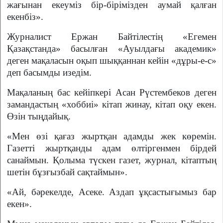
жағынан екеу­міз бір-біріміз­ден аумай қалған
екенбіз».
Журналист Ержан Байтілестің «Егемен
Қазақстанда» басылған «Ауылдағы академик»
деген ма­қа­ласын оқып шыққаннан кейін «дұры-е-с»
деп басымды изе­дім.
Мақаланың бас кейіпкері Асан Рүстем­беков деген
заман­дастың «хоббиі» кітап жинау, кітап оқу екен.
Өзін тыңдайық.
«Мен өзі қағаз жыртқан адам­ды жек көремін.
Газетті жырт­қанды адам өлтір­генмен бірдей
санаймын. Қолыма түскен газет, журнал, кітаптың
шетін бұзғызбай сақтаймын».
«Ай, бәрекелде, Асеке. Аздап ұқсасты­ғымыз бар
екен».