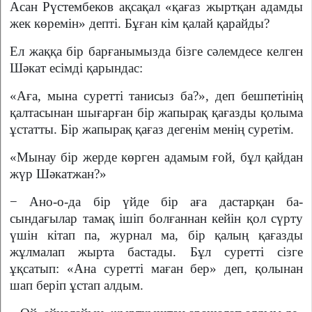
Асан Рүстембеков ақсақал «қағаз жырт­­қан адамды
жек көремін» депті. Бұ­ған кім қалай қарайды?
Ел жаққа бір барғанымызда бізге сәлемдесе келген
Шәкат есім­ді қарындас:
«Аға, мына суретті танисыз ба?», деп бешпетінің
қалта­сынан шығарған бір жапырақ қағазды қолыма
ұстатты. Бір жа­пырақ қағаз дегенім менің суретім.
«Мынау бір жерде көрген ада­мым ғой, бұл қайдан
жүр Шә­катжан?»
− Ано-о-да бір үйде бір аға дастарқан ба­
сындағылар тамақ ішіп болғаннан кейін қол сүрту
үшін кітап па, журнал ма, бір қа­лың қағазды
жұлмалап жырта бастады. Бұл суретті сізге
ұқсатып: «Ана суретті ма­­ған бер» деп, қолынан
шап беріп ұстап алдым.