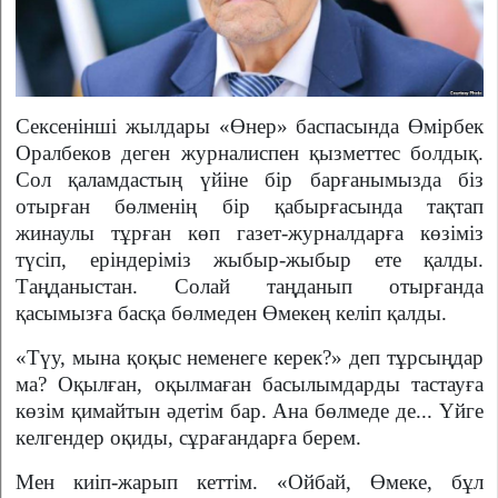
Сексенінші жылдары «Өнер» баспасында Өмірбек
Оралбеков деген жур­налис­пен қызметтес болдық.
Сол қаламдастың үйіне бір барғанымызда біз
отырған бөлменің бір қабырғасында тақ­тап
жинаулы тұрған көп газет-журналдарға көзіміз
түсіп, ерін­деріміз жыбыр-жыбыр ете қалды.
Таңданыстан. Солай таңданып отырғанда
қасымызға басқа бөлмеден Өмекең келіп қалды.
«Түу, мына қоқыс неменеге керек?» деп тұрсыңдар
ма? Оқылған, оқылмаған басылым­дар­ды тастауға
көзім қимайтын әдетім бар. Ана бөлмеде де... Үйге
келгендер оқиды, сұра­ғандарға берем.
Мен киіп-жарып кеттім. «Ой­бай, Өмеке, бұл