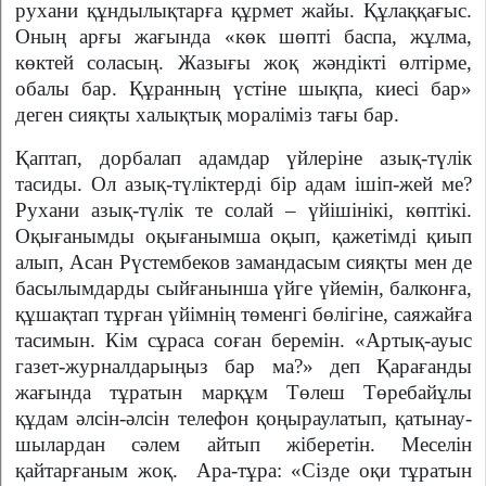
рухани құндылықтарға құрмет жайы. Құлаққағыс.
Оның арғы жағында «көк шөпті баспа, жұлма,
көктей соласың. Жазығы жоқ жәндікті өлтірме,
обалы бар. Құранның үстіне шықпа, киесі бар»
деген сияқты халықтық мораліміз тағы бар.
Қаптап, дорбалап адамдар үйлеріне азық-түлік
тасиды. Ол азық-түліктерді бір адам ішіп-жей ме?
Рухани азық-түлік те солай – үйішінікі, көптікі.
Оқы­ғанымды оқығанымша оқып, қажетімді қиып
алып, Асан Рүстембеков заманда­сым сияқты мен де
басылым­дарды сыйғанынша үйге үйе­мін, балконға,
құшақтап тұрған үйімнің төменгі бөлігіне, сая­жайға
тасимын. Кім сұраса соған беремін. «Артық-ауыс
га­­зет-жур­налдарыңыз бар ма?» деп Қара­ғанды
жағында тұ­ра­тын марқұм Төлеш Төре­байұлы
құдам әлсін-әлсін телефон қоңыраулатып, қатынау­
шы­лардан сәлем айтып жіберетін. Меселін
қайтарғаным жоқ. Ара-тұра: «Сізде оқи тұратын