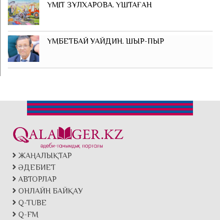
ҮМІТ ЗҰЛХАРОВА. ҮШТАҒАН
ҮМБЕТБАЙ УАЙДИН. ШЫР-ПЫР
ЖАҢАЛЫҚТАР
ӘДЕБИЕТ
АВТОРЛАР
ОНЛАЙН БАЙҚАУ
Q-TUBE
Q-FM