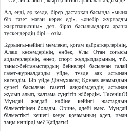
– Ой, айналайын, жыртқыштан арашалап алдым де.
Ал, енді, әр кезде, бірер дас­тарқан басында «мына
бір газет маған керек еді», «әнебір журналды
жыртпаңызшы» деп, біраз басылымдарға араша
түс­кендердің бірі – өзім.
Бұрынғы-кейінгі мемлекет, қоғам қайраткерлерінің,
Алаш көсемдерінің, еңбек, Ұлы Отан соғысы
ардагерлерінің, өнер, спорт жұлдыздарының, т.б.
таныс-бейтаныстардың бейнелері басылған талай
газет-журналдарды үйде, түзде аяқ астынан
көтердім. Бір үйде Дін­мұхамед Қонаев ағамыздың
суреті басылған газетті аяқ­киімдердің астынан
жұлып алып, қал­тама сүңгітіп жібердім. Төсеніш?!
Мұн­дай жағдай көбіне кейінгі жастардың
білместігінен болады. Әрине, әдейі емес. Мұн­­дай
білместікті кешегі кеңес қо­ға­мы­ның әдеп, иман
заңы кешірді ме? Қайдағы!