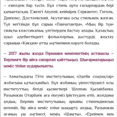
– ежелден бар тәсіл. Бұл стиль орта ғасырлардан бері
қалыптасқан. Ежелгі Апулей, кейінірек Сервантес, Гоголь,
Диккенс, Достоевский, Акутагава осы стильмен жазған.
Түп негізінде бұл сарын «Панчатантра», «Мың бір түн»
сияқты классикалық үлгілерден бастау алады. Қазақтың
ауыз әде­бие­тіндегі фольклорлық дәстүрді, жоқтау
сарынын «Көкқия» атты әңгімемнен көруге болады.
– 2017 жылы жазда Германия мемлекетінің астанасы –
Берлинге бір айға сапарлап қайттыңыз. Шығармаларыңыз
неміс тіліне аударылыпты.
– Алматыдағы Гёте инсти­ту­тының «Әдеби соқпақтар»
жобасына қатысқанбыз. Бұл жобаның үйлестірушісі осы
институттың белді қызметкері Шолпан Қы­зай­баева.
Рахымжан Отарбаев аға екеуміз іріктеуден өтіп, жолдама
алдық. Берлин институ­тының арнайы стипендиясын
иеленіп, бір айға неміс еліне шақырту алдық. Рахымжан
аға­ның үш әңгімесі, менің «Шашты», «Ереймен мен