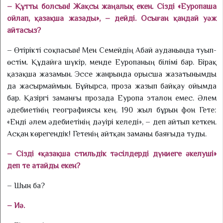
– Құтты болсын! Жақсы жаңа­лық екен. Сізді «Еуропаша
ойлап, қазақша жазады», – дейді. Осыған қандай уәж
айтасыз?
– Өтірікті соқпасын! Мен Семейдің Абай ауданында туып-
өстім. Құдайға шүкір, менде Еуропаның білімі бар. Бірақ
қазақша жазамын. Эссе жанрында орысша жазатынымды
да жасырмаймын. Бұйырса, проза жазып байқау ойымда
бар. Қазіргі заманғы прозада Еуропа эталон емес. Әлем
әдебиетінің географиясы кең. 190 жыл бұрын фон Гете:
«Енді әлем әдебиетінің дәуірі келеді», – деп айтып кеткен.
Асқан көрегендік! Гетенің айтқан заманы баяғыда туды.
– Сізді «қазақша стильдік тәсілдерді дүниеге әкелуші»
деп те атайды екен?
– Шын ба?
– Иә.