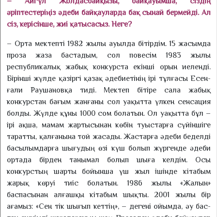
– Айгүл Жолдасбайқызы, байқауымша, сіздің
әріптестеріңіз әдеби байқауларда бақ сынай бер­мейді. Ал
сіз, керісінше, жиі қа­тысасыз. Неге?
– Орта мектепті 1982 жылы ауыл­да бітірдім. 15 жасымда
проза жаза бастадым, сол повесім 1983 жылы
республикалық жа­бық конкурста екінші орын ие­ленді.
Бірінші жүлде қазіргі қа­зақ әдебиетінің ірі тұлғасы Есен­­
ғали Раушановқа тиді. Мектеп бітіре сала жабық
конкурстан бағым жанғаны сол уақытта үл­кен сенсация
болды. Жүлде құны 1000 сом болатын. Ол уақытта бұл –
ірі ақша, мамам жартысынан көбін туыстарға сүйіншіге
таратты, қалғанына той жасады. Жастарға әдеби беделді
басы­лым­дарға шығудың өзі күш болып жүргенде әдеби
ортада бірден танымал болып шыға келдім. Осы
конкурстың шарты бойынша үш жыл ішінде кітабым
жарық көруі тиіс болатын. 1986 жылы «Жалын»
баспасынан алғашқы кітабым шықты. 2001 жылы бір
ағамыз: «Сен тік шы­ғып кеттің», – дегені ойымда, әу бас­