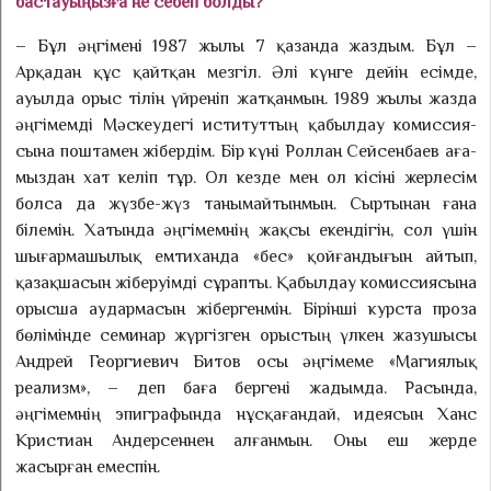
бастауыңызға не себеп болды?
– Бұл әңгімені 1987 жылы 7 қазанда жаздым. Бұл –
Арқадан құс қайтқан мезгіл. Әлі күнге дейін есімде,
ауылда орыс тілін үйреніп жатқанмын. 1989 жылы жазда
әңгімемді Мәскеудегі иституттың қабылдау комиссия­
сына поштамен жібердім. Бір күні Роллан Сейсенбаев аға­
мыздан хат келіп тұр. Ол кезде мен ол кісіні жерлесім
болса да жүз­бе-жүз танымайтынмын. Сыр­тынан ғана
білемін. Хатында әңгімемнің жақсы екендігін, сол үшін
шығармашылық емтиханда «бес» қойғандығын айтып,
қазақшасын жіберуімді сұрапты. Қабылдау комиссиясына
орысша аудармасын жібергенмін. Бірінші курста проза
бөлімінде семинар жүргізген орыстың үл­кен жазушысы
Андрей Георгиевич Битов осы әңгімеме «Магия­лық
реализм», – деп баға бергені жадымда. Расында,
әңгімемнің эпиграфында нұсқағандай, идея­сын Ханс
Кристиан Андерсеннен алғанмын. Оны еш жерде
жасырған емеспін.