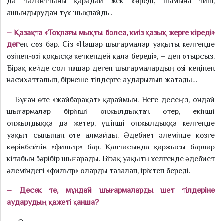
да таланттыны қарадай жек көреді, шамына тиіп,
ашындырудан түк шықпайды.
– Қазақта «Тоқпағы мықты бол­са, киіз қазық жерге кіреді»
де­г
ен сөз бар. Сіз «Нашар шығар­малар уақыты келгенде
өзінен-өзі қоқысқа кеткендей қала береді», – деп отырсыз.
Бірақ кейде сол нашар деген шығармалардың өзі кеңінен
насихатталып, бірнеше тіл­дерге аударылып жатады…
– Бұған өте «жайбарақат» қараймын. Неге десеңіз, ондай
шығармалар бірінші онжыл­дық­тан өтер, екінші
онжылдыққа да же­тер, үшінші онжылдыққа келгенде
уақыт сынынан өте алмайды. Әдебиет әлемінде көзге
көрінбейтін «фильтр» бар. Қалтасында қаржысы барлар
кітабын бәрібір шығарады. Бірақ уақыты келгенде әдебиет
әлеміндегі «фильтр» оларды тазалап, іріктеп береді.
– Десек те, мұндай шығар­ма­лар­ды шет тілдеріне
аударудың қа­жеті қанша?