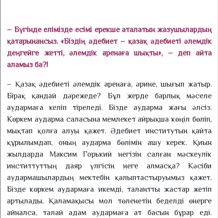
– Бүгінде елімізде есімі ерекше аталатын жазушылардың
қатарынансыз. «Біздің әдебиет – қазақ әдебиеті әлемдік
деңгейге жетті, әлемдік аренаға шықты», – деп айта
аламыз ба?!
– Қазақ әдебиеті әлемдік аренаға, әрине, шығып жатыр.
Бірақ қандай дәрежеде? Бұл жерде барлық мәселе
аудармаға келіп тіреледі. Бізде аударма жағы әлсіз.
Көркем аударма саласына мемлекет айрықша көңіл бөліп,
мықтап қолға алуы қажет. Әдебиет институтын қайта
құрылымдап, оның аударма бөлімін ашу керек. Қиын
жылдарда Максим Горький негізін салған мәскеулік
инститтуттың даяр үлгісін неге алмасқа? Кәсіби
аудармашылардың мектебін қалыптастыруымыз қажет.
Бізде көркем аудармаға икемді, талантты жастар жетіп
артылады. Қаламақысы мол төленетін беделді өнерге
айналса, талай адам аудармаға ат басын бұрар еді.