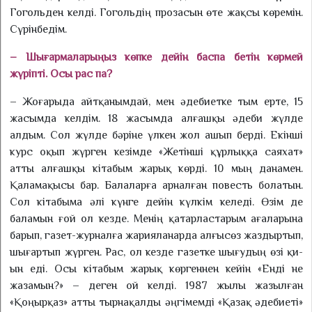
Гогольден келді. Гого­ль­дің прозасын өте жақсы көремін.
Сүрінбедім.
– Шығармаларыңыз көпке дейін баспа бетін көрмей
жүріпті. Осы рас па?
– Жоғарыда айтқанымдай, мен әдебиетке тым ерте, 15
жасымда келдім. 18 жасымда ал­ғаш­­қы әдеби жүлде
алдым. Сол жүлде бәріне үлкен жол ашып берді. Екінші
курс оқып жүрген кезімде «Жетінші құрлыққа сая­хат»
атты алғашқы кітабым жарық көрді. 10 мың данамен.
Қаламақысы бар. Балаларға арналған повесть болатын.
Сол кітабыма әлі күнге дейін күлкім келеді. Өзім де
баламын ғой ол кезде. Менің қатарластарым ағаларына
барып, газет-журнал­ға жарияланарда алғысөз жаздыртып,
шығартып жүрген. Рас, ол кезде газетке шығудың өзі қи­
ын еді. Осы кітабым жарық көр­геннен кейін «Енді не
жазамын?» – деген ой келді. 1987 жылы жазылған
«Қоңырқаз» ат­ты тырнақалды әңгімемді «Қа­зақ әдебиеті»