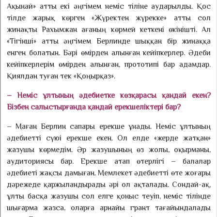
Ақынай» атты екі әңгімем неміс тіліне аударылды. Қос
тілде жарық көрген «Жүректен жүрекке» атты сол
жинақты Рахымжан ағаның көрмей кеткені өкінішті. Ал
«Тігін­ші» атты әңгімем Берлинде шыққан бір жинаққа
енген болатын. Бәрі өмірден алынған кейіпкерлер. Әдеби
кейіпкерле­рім өмірден алынған, прототипі бар адамдар.
Қиялдан туған тек «Қоңырқаз».
– Неміс ұлтының әдебиетке көзқарасы қандай екен?
Бізбен салыстырғанда қандай ерек­шелік­тері бар?
– Маған Берлин сапары ер­ек­ше ұнады. Неміс ұлтының
әдебиетті сүюі ерекше екен. Ол елде «жерде жатқан»
жазушы көрмедім. Әр жазушының өз жолы, оқырманы,
аудиториясы бар. Ерекше атап өтерлігі – балалар
әдебиеті жақсы дамыған. Мемлекет әдебиетті өте жоғары
дәрежеде қаржыландырады әрі ол ақталады. Сондай-ақ,
ұлты басқа жазушы сол елге қоныс теуіп, неміс тілінде
шығарма жазса, оларға арнайы грант та­ғайындалады