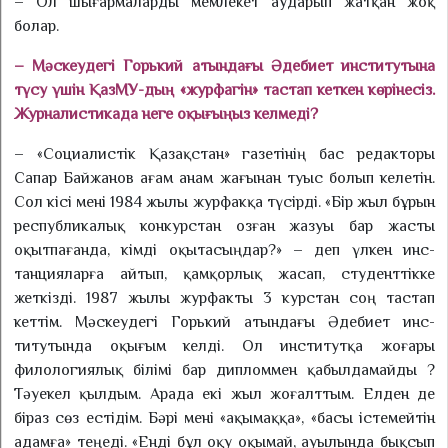
– Ол шығармаларды мемлекет аударып жатқан жоқ
болар.
– Мәскеудегі Горький атында­ғы Әдебиет институтына
түсу үш­ін ҚазМУ-дың «журфагін» тас­тап кеткен көрінесіз.
Журналисти­ка­да неге оқығыңыз келмеді?
– «Социалистік Қазақстан» га­зетінің бас редакторы
Сапар Байжанов ағам анам жағынан туыс болып келетін.
Сол кісі мені 1984 жылы журфакқа түсірді. «Бір жыл бұрын
республикалық конкурстан озған жазуы бар жасты
оқытпағанда, кімді оқы­та­сыңдар?» – деп үлкен инс­
танция­лар­ға айтып, қамқорлық жасап, студенттікке
жеткізді. 1987 жылы журфакты 3 курстан соң тастап
кеттім. Мәскеудегі Горький атындағы Әдебиет инс­
титутында оқығым келді. Ол институтқа жоғары
филология­лық білімі бар дипломмен қа­был­дамайды ?
Тәуекел қылдым. Арада екі жыл жоғалттым. Елден де
біраз сөз естідім. Бәрі мені «ақы­маққа», «басы істемейтін
ада­мға» теңеді. «Енді бұл оқу оқымай, ауылында бықсып