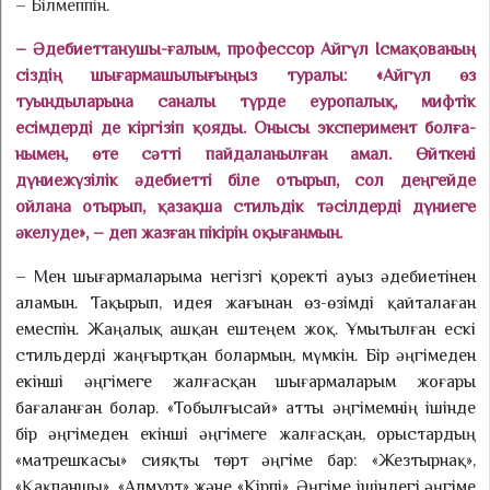
– Білмеппін.
– Әдебиеттанушы-ғалым, профессор Айгүл Ісмақованың
сіздің шығармашылығыңыз туралы: «Айгүл өз
туындыларына саналы түрде еуропа­лық, мифтік
есімдерді де кіргізіп қояды. Онысы эксперимент бол­ға­
нымен, өте сәтті пайда­ланыл­ған амал. Өйткені
дүниежүзілік әдебиетті біле отырып, сол дең­гейде
ойлана отырып, қазақша сти­ль­дік тәсілдерді дүниеге
әкелу­де», – деп жазған пікірін оқығанмын.
– Мен шығармаларыма негізгі қоректі ауыз әдебиетінен
аламын. Тақырып, идея жағынан өз-өзімді қайталаған
емеспін. Жаңалық ашқан ештеңем жоқ. Ұмытылған ескі
стильдерді жаңғыртқан болармын, мүмкін. Бір әңгімеден
екінші әңгімеге жалғасқан шығармаларым жо­ғары
бағаланған болар. «Тобыл­ғысай» атты әңгімемнің ішінде
бір әңгімеден екінші әңгімеге жалғасқан, орыстардың
«мат­решкасы» сияқты төрт әңгіме бар: «Жезтырнақ»,
«Қақпаншы», «Алмұрт» және «Кірпі». Әңгіме ішіндегі әңгіме