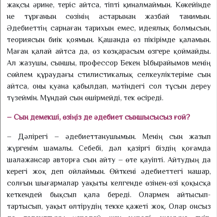
жақсы әрине, теріс айтса, тіпті қиналмаймын. Көкейінде
не тұрғанын сөзінің астарынан жазбай танимын.
Әдебиеттің сарнаған тарихын емес, идеялық болмысын,
теориясын биік қоя­мын. Қашанда өз пікірімде қаламын.
Маған қалай айтса да, өз көзқарасым өзгере қоймайды.
Ал жазушы, сыншы, профессор Бекен Ыбырайымов менің
сөйлем құраудағы стилисти­калық селкеуліктеріме сын
айтса, оны қуана қабылдап, мә­тін­дегі сол тұсын дереу
түзеймін. Мұн­дай сын өшірмейді, тек өсіреді.
– Сын демекші, өзіңіз де әдебиет сыншысысыз ғой?
– Дәлірегі – әдебиеттану­шы­мын. Менің сын жазып
жүргенім шамалы. Себебі, дәл қазіргі біз­дің қоғамда
шалажансар авторға сын айту – өте қауіпті. Айтудың да
керегі жоқ деп ойлаймын. Өйткені әдебиеттегі нашар,
сол­ғын шығармалар уақыты келгенде өзінен-өзі қоқысқа
кеткендей бықсып қала береді. Олармен айтысып-
тартысып, уақыт өл­тіру­дің текке қажеті жоқ. Олар онсыз