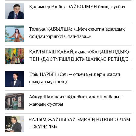
Қаламгер Әлібек БАЙБОЛМЕН блиц-сұқбат
Толқын ҚАБЫЛША: «...Мен сенетін адалдық
сондай кіршіксіз, тап-таза...»
ҚАРЛЫҒАШ ҚАБАЙ, ақын: «ЖАҢАШЫЛДЫҚ»
ПЕН «ДӘСТҮРШІЛДІКТІ» ШАЙҚАС РЕТІНДЕ
ҚАБЫЛДАУҒА БОЛМАЙДЫ
Ерік НАРЫН:«Сен – өткен күндерің жасап
шыққан мүсінсің»
Айнұр Шәмшеит: «Әдебиет әлемі» хабары –
жанның сусары
ҒАЛЫМ ЖАЙЛЫБАЙ: «МЕНІҢ ӘДЕБИ ОРТАМ
– ЖҮРЕГІМ»