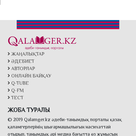
ЖАҢАЛЫҚТАР
ӘДЕБИЕТ
АВТОРЛАР
ОНЛАЙН БАЙҚАУ
Q-TUBE
Q-FM
ТЕСТ
ЖОБА ТУРАЛЫ
© 2019 Qalamger.kz әдеби-танымдық порталы қазақ
қаламгерлерінің шығармашылығын насихаттай
отырып, танымдық әрі медиа бағытта өз жұмысын