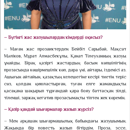
– Бүгінгі жас жазушылардан кімдерді оқисыз?
– Маған жас прозаиктерден Бейбіт Сарыбай, Мақсат
Мәлі­ков, Мұрат Алмасбекұлы, Қанат Тілеуханның жазуы
ұнайды. Бірақ қазіргі жастардың басым көпшілігінің
прозасында көшір­мешілік көп, дара үні, айтары, ізденісі аз.
Ашығын айтайын, қазақтың келешегіне кесірі тиетін теріс
сөз, қолдан қиюлас­тырған, туған елге жамандықты
қасақана шақырып тұрғандай қара бояу баттасқан зілді,
тілен­ші, заржақ негатив прозасы­мақты тіптен жек көремін.
– Қазір қандай шығармалар жазып жүрсіз?
– Мен әрқашан шығармашы­лық бабындағы жазушымын.
Жақында бір повесть жазып бітір­дім. Проза, эссе,