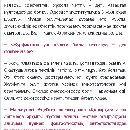
қа­лады, әдебиеттен біржола кетті», – деп, мазақтап
күлгендер де болды. Әдебиет институтында 5 жыл оқып
шықтым. Мұнда оқытушылар құрамы өте мықты,
дүниежүзілік әдебиеттің тарихы мен теориясы жан-жақты
оқы­ты­лады. Бұл – маған Алланың ең үлкен сыйы болды.
– «Журфактағы үш жылым бос­қа кетті-ау», – деп
өкінбейсіз бе?
– Жоқ. Алматыда да кілең мықты ұстаздардан оқыдым.
Оқытушыларда тектілік, ізгілік, білім нұры бар болатын.
Әрі бірге оқыған достарыммен әлі күнге араласамын.
Журфакта оқып жүрген кезімде кинотеатрларға жиі
баратынмын. Әуелде кинорежиссер болу – арманым еді.
Фильмге режиссеріне қарап, таңдап баратынмын.
– Мәскеудегі Әдебиет институтына «Қоңырқаз» атты
әңгімеңіз арқылы түскен екенсіз. Әңгіме жанрындағы
алғашқы дүниені фантастикалық антропологиядан