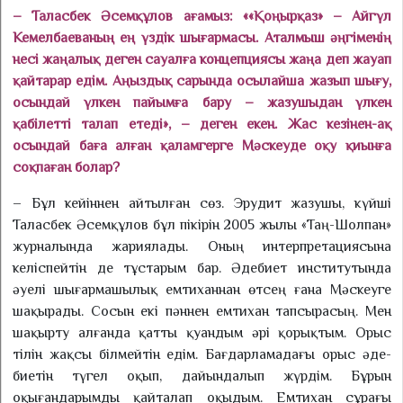
– Таласбек Әсемқұлов ағамыз: ««Қоңырқаз» – Айгүл
Кемелбае­ва­ның ең үздік шығармасы. Аталмыш әңгіменің
несі жаңалық деген сауалға концепциясы жаңа деп жауап
қайтарар едім. Аңыздық сарында осылайша жазып шығу,
осындай үлкен пайымға бару – жазушыдан үлкен
қабілетті талап етеді», – деген екен. Жас кезінен-ақ
осындай баға алған қаламгерге Мәскеуде оқу қиынға
соқпаған болар?
– Бұл кейіннен айтылған сөз. Эрудит жазушы, күйші
Таласбек Әсемқұлов бұл пікірін 2005 жы­лы «Таң-Шолпан»
журналында жариялады. Оның интерпретациясына
келіспейтін де тұстарым бар. Әдебиет институтында
әуелі шығармашылық емтиханнан өтсең ғана Мәскеуге
шақырады. Сосын екі пәннен емтихан тап­сыра­сың. Мен
шақырту алғанда қатты қуандым әрі қорықтым. Орыс
тілін жақсы білмейтін едім. Бағдарламадағы орыс әде­
бие­тін түгел оқып, дайындалып жүрдім. Бұрын
оқығандарымды қайталап оқыдым. Емтихан сұрағы