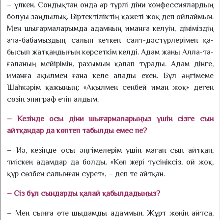
– үлкен. Сондықтан онда әр түрлі діни конфе­с­сия­лардың
болуы заңдылық. Бір­тектіліктің қажеті жоқ деп ойлаймын.
Мен шығармаларымда адамның иманға келуін, діні­міздің
ата-бабамыздың салып кеткен салт-дәстүрлерімен қа­
бысып жатқандығын көрсеткім келді. Адам жаны Алла-та­
ға­ланың мейірімін, рахымын қалап тұрады. Адам дінге,
иманға ақылмен ғана келе алады екен. Бұл әңгімеме
Шаһкәрім қажының: «Ақыл­мен сенбей иман жоқ» деген
сөзін эпиграф етіп алдым.
– Кезінде осы діни шы­ғармаларыңыз үшін сізге сын
айтқандар да көптеп табылды емес пе?
– Иә, кезінде осы әңгі­мелерім үшін маған сын айтқан,
тиіскен адамдар да болды. «Көп жері түсініксіз, ой жоқ,
құр сөз­бен салынған сурет», – деп те айтқан.
– Сіз бұл сындарды қалай қабылдадыңыз?
– Мен сынға өте шыдамды адаммын. Жұрт жөнін айтса,