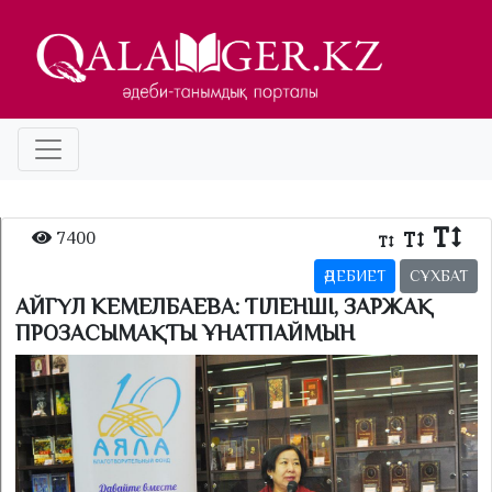
7400
ӘДЕБИЕТ
СҰХБАТ
АЙГҮЛ КЕМЕЛБАЕВА: ТІЛЕНШІ, ЗАРЖАҚ
ПРОЗАСЫМАҚТЫ ҰНАТПАЙМЫН