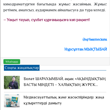
кинодраматургия бағытында жұмыс жа­саймын. Жұмыс
ретімен, амалсыз, аудармамен айналысуға да тура келеді.
– Уақыт тауып, сұхбат құр­ғаныңызға көп рақмет!
Әңгімелескен
Нұрсұлтан МЫҚТЫБАЙ
Whatsapp
Соңғы жаңалықтар
Болат ШАРАХЫМБАЙ, ақын: «АҚЫНДЫҚТЫҢ
БАСТЫ МІНДЕТІ – ХАЛЫҚТЫҢ ЖҮРЕК
ОТЫН ӨШІРІП АЛМАУ»
Медиасауаттылық және жасөспірімдер: жаңа
құзыреттерді дамыту