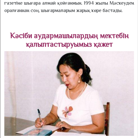
газетіне шығара ал­май қойғанмын. 1994 жылы Мәс­кеуден
оралғаннан соң, шы­ғармаларым жарық көре бастады.
Кәсіби аудармашылардың мектебін
қалыптастыруымыз қажет