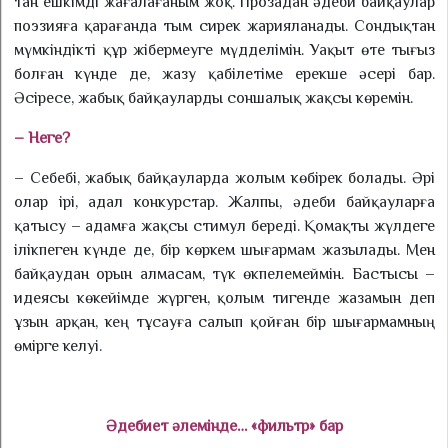
тан ешкімді жағалағаным жоқ. Прозадан әдеби байқаулар
поэзияға қарағанда тым сирек жарияланады. Сондықтан
мүм­кін­дікті құр жібермеуге мүдделі­мін. Уақыт өте тығыз
болған күн­де де, жазу қабілетіме ерекше әсері бар.
Әсіресе, жабық байқау­ларды соншалық жақсы көремін.
– Неге?
– Себебі, жабық байқауларда жолым көбірек болады. Әрі
олар ірі, адал конкурстар. Жалпы, әдеби байқауларға
қатысу – адамға жақсы стимул береді. Қо­мақты жүл­деге
ілікпеген күн­де де, бір көр­кем шығармам жазылады. Мен
байқаудан орын ал­масам, түк өкпелемеймін. Бас­тысы –
идеясы көкейімде жүрген, қолым тигенде жазамын деп
ұзын арқан, кең тұсауға салып қойған бір шығармамның
өмірге келуі.
Әдебиет әлемінде… «фильтр» бар