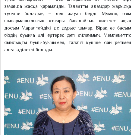
заманда жасқа қарамайды. Талантты адамдар жарысқа
түсуіне болады», – деп жауап берді. Мүмкін, өзім
шығармашылығын жоғары бағалайтын ниеттес ақын
досым Маралтайдікі де дұрыс шығар. Бірақ өз басым
біздің буынға әлі ертерек деп ойлаймын. Мемлекеттік
сый­лықты буын-буынымен, талант күшіне сай ретімен
алса, әділетті болады.