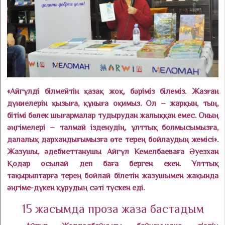
«Айгүлді білмейтін қазақ жоқ, бәріміз білеміз. Жазған
дүниелерін қызыға, құныға оқимыз. Ол – жарқын, тың,
бітімі бөлек шығармалар тудырудан жалыққан емес. Оның
әңгімелері – талмай ізденудің, ұлттық болмысымызға,
далалық дархандығымызға өте терең бойлаудың жемісі».
Жазушы, әдебиеттанушы Айгүл Кемелбаеваға Әуезхан
Қодар осылай деп баға берген екен. Ұлттық
тақырыптарға терең бойлай білетін жазушымен жақында
әңгіме-дүкен құрудың сәті түскен еді.
15 жасымда проза жаза бастадым