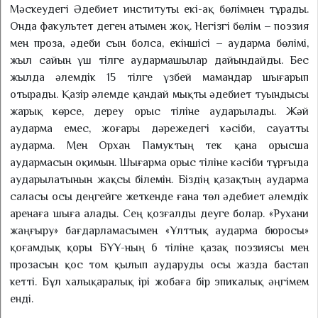
Мәскеудегі Әдебиет институты екі-ақ бөлімнен тұрады.
Онда факультет деген атымен жоқ. Негізгі бөлім – поэзия
мен проза, әдеби сын болса, екіншісі – аударма бөлімі,
жыл сайын үш тілге аудармашылар дайындайды. Бес
жылда әлемдік 15 тілге үзбей мамандар шығарып
отырады. Қазір әлемде қандай мықты әдебиет туындысы
жарық көрсе, дереу орыс тіліне аударылады. Жәй
аударма емес, жоғары дәрежедегі кәсіби, сауатты
аударма. Мен Орхан Памуктың тек қана орысша
аудармасын оқи­мын. Шығарма орыс тіліне кәсі­би тұрғыда
аударылатынын жақ­сы білемін. Біздің қазақтың аударма
саласы осы деңгейге жеткенде ғана төл әдебиет әлем­дік
аренаға шыға алады. Сең қозғалды деуге болар. «Рухани
жаңғыру» бағдарламасымен «Ұлт­тық аударма бюросы»
қо­ғам­­дық қоры БҰҰ-ның 6 тіліне қазақ поэзиясы мен
прозасын қос том қылып аударуды осы жазда бастап
кетті. Бұл халы­қа­ралық ірі жобаға бір эпикалық әңгімем
енді.