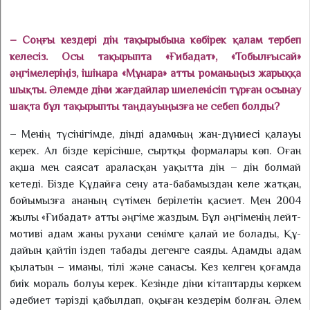
– Соңғы кездері дін тақыры­бына көбірек қалам тербеп
келесіз. Осы тақырыпта «Ғибадат», «То­былғысай»
әңгімелеріңіз, ішінара «Мұнара» атты романыңыз жа­рық­қа
шықты. Әлемде діни жағ­дайлар шиеленісіп тұрған осынау
шақта бұл тақырыпты таң­дау­ыңыз­ға не себеп болды?
– Менің түсінігімде, дінді адамның жан-дүниесі қалауы
керек. Ал бізде керісінше, сырт­қы формалары көп. Оған
ақша мен саясат араласқан уақытта дін – дін болмай
кетеді. Бізде Құ­дайға сену ата-бабамыздан келе жатқан,
бойымызға ананың сүтімен берілетін қасиет. Мен 2004
жылы «Ғибадат» атты әң­гі­ме жаздым. Бұл әңгіменің лейт­­
мотиві адам жаны рухани сенімге қалай ие болады, Құ­
дайын қайтіп іздеп табады дегенге саяды. Адамды адам
қылатын – иманы, тілі және санасы. Кез келген қоғамда
биік мораль болуы керек. Кезінде діни кітап­тарды көркем
әдебиет тәрізді қабылдап, оқыған кездерім болған. Әлем