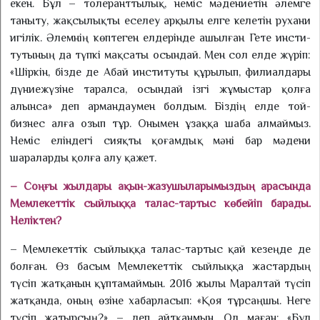
екен. Бұл – толе­ранттылық, неміс мәдение­тін әлемге
таныту, жақсылықты еселеу арқылы елге келетін рухани
игілік. Әлемнің көптеген елдерінде ашылған Гете инсти­
тутының да түпкі мақсаты осындай. Мен сол елде жүріп:
«Шір­кін, бізде де Абай институты құрылып, филиалдары
дүние­жүзіне таралса, осындай ізгі жұмыстар қолға
алынса» деп армандаумен болдым. Біздің елде той-
бизнес алға озып тұр. Онымен ұзаққа шаба алмаймыз.
Неміс еліндегі сияқты қоғамдық мәні бар мәдени
шараларды қолға алу қажет.
– Соңғы жылдары ақын-жазу­шыларымыздың арасында
Мемлекеттік сыйлыққа талас-тартыс көбейіп барады.
Неліктен?
– Мемлекеттік сыйлыққа талас-тартыс қай кезеңде де
болған. Өз басым Мемлекеттік сый­лыққа жастардың
түсіп жат­қанын құптамаймын. 2016 жылы Маралтай түсіп
жатқанда, оның өзіне хабарласып: «Қоя тұр­саңшы. Неге
түсіп жатырсың?» – деп айтқанмын. Ол маған: «Бұл