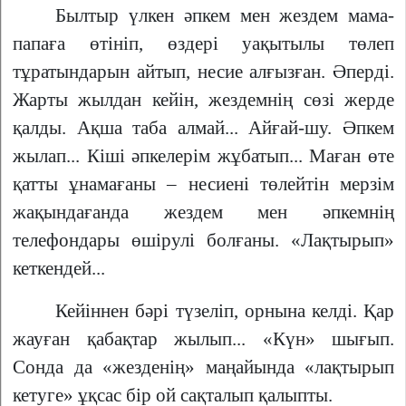
Былтыр үлкен әпкем мен жездем мама-
папаға өтініп, өздері уақытылы төлеп
тұратындарын айтып, несие алғызған. Әперді.
Жарты жылдан кейін, жездемнің сөзі жерде
қалды. Ақша таба алмай... Айғай-шу. Әпкем
жылап... Кіші әпкелерім жұбатып... Маған өте
қатты ұнамағаны – несиені төлейтін мерзім
жақындағанда жездем мен әпкемнің
телефондары өшірулі болғаны. «Лақтырып»
кеткендей...
Кейіннен бәрі түзеліп, орнына келді. Қар
жауған қабақтар жылып... «Күн» шығып.
Сонда да «жезденің» маңайында «лақтырып
кетуге» ұқсас бір ой сақталып қалыпты.