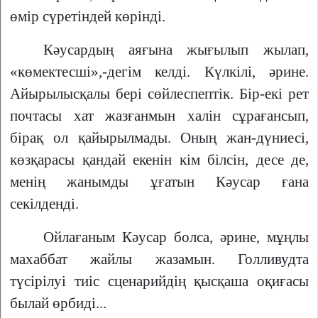
өмір сүретіндей көрінді.
Кәусардың аяғына жығылып жылап,
«көмектесші»,-дегім келді. Күлкілі, әрине.
Айырылысқалы бері сөйлеспептік. Бір-екі рет
почтасы хат жазғанмын халін сұрағансып,
бірақ ол қайырылмады. Оның жан-дүниесі,
көзқарасы қандай екенін кім білсін, десе де,
менің жанымды ұғатын Кәусар ғана
секілденді.
Ойлағаным Кәусар болса, әрине, мұңлы
махаббат жайлы жазамын. Голливудта
түсірілуі тиіс сценарийдің қысқаша оқиғасы
былай өрбиді...