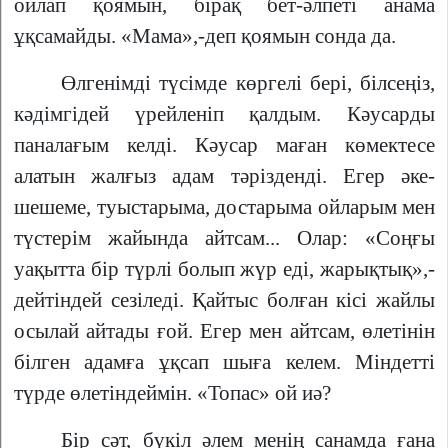
ойлап қоямын, бірақ бет-әлпеті анама
ұқсамайды. «Мама»,-деп қоямын сонда да.
Өлгенімді түсімде көргелі бері, білсеңіз,
кәдімгідей үрейленіп қалдым. Кәусарды
паналағым келді. Кәусар маған көмектесе
алатын жалғыз адам тәрізденді. Егер әке-
шешеме, туыстарыма, достарыма ойларым мен
түстерім жайында айтсам... Олар: «Соңғы
уақытта бір түрлі болып жүр еді, жарықтық»,-
дейтіндей сезіледі. Қайтыс болған кісі жайлы
осылай айтады ғой. Егер мен айтсам, өлетінін
білген адамға ұқсап шыға келем. Міндетті
түрде өлетіндеймін. «Топас» ой иә?
Бір сәт, бүкіл әлем менің санамда ғана