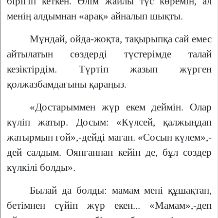
бірігіп кеткен. Өлім жайлы түс көремін, ал
менің алдымнан «арақ» айналып шықты.
Мұндай, ойда-жоқта, тақырыпқа сай емес
айтылатын сөздерді түстерімде талай
кезіктірдім. Түртіп жазып жүрген
қолжазбамдағыны қараңыз.
«Достарыммен жүр екем деймін. Олар
күліп жатыр. Досым: «Күлсей, қалжыңдап
жатырмын ғой»,-дейді маған. «Сосын күлем»,-
дей салдым. Оянғаннан кейін де, бұл сөздер
күлкілі болды».
Былай да болды: мамам мені құшақтап,
бетімнен сүйіп жүр екен... «Мамам»,-деп