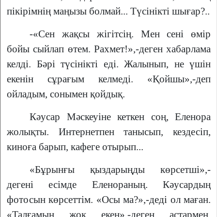
пікірімнің маңызы болмай... Түсінікті шығар?..
-«Сен жақсы жігітсің. Мен сені өмір
бойы сыйлап өтем. Рахмет!»,-деген хабарлама
келді. Бәрі түсінікті еді. Жалынып, не үшін
екенін сұрағым келмеді. «Қойшы»,-деп
ойладым, сонымен қойдық.
Кәусар Мәскеуіне кеткен соң, Еленора
жолықты. Интернетпен танысып, кездесіп,
киноға барып, кафеге отырып...
«Бұрынғы қыздарыңды көрсетші»,-
дегені есімде Еленораның. Кәусардың
фотосын көрсеттім. «Осы ма?»,-деді ол маған.
«Талғамың жоқ екен»,-деген астармен.