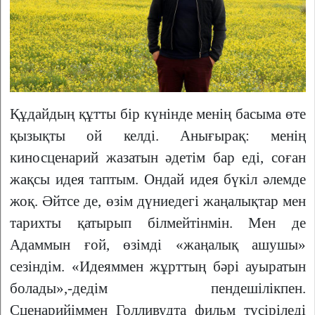
Құдайдың құтты бір күнінде менің басыма өте
қызықты ой келді. Анығырақ: менің
киносценарий жазатын әдетім бар еді, соған
жақсы идея таптым. Ондай идея бүкіл әлемде
жоқ. Әйтсе де, өзім дүниедегі жаңалықтар мен
тарихты қатырып білмейтінмін. Мен де
Адаммын ғой, өзімді «жаңалық ашушы»
сезіндім. «Идеяммен жұрттың бәрі ауыратын
болады»,-дедім пендешілікпен.
Сценарийіммен Голливудта фильм түсіріледі