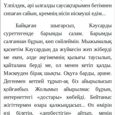
Үлпілдек, әрі ылғалды саусақтарымен бетімнен
сипаған сайын, кремнің иісін иіскеуші едім...
Байқаған шығарсыз, Кәусарды
суреттегенде барымды салам. Барымды
салғаннан бұрын, көп сөйлеймін. Мыжымалық
қасиетім Кәусардың да жүйкесін жеп жіберді
ме екен, әлде әңгімемнің қызығы таусылып,
қайталана берді ме, ол менен кетіп қалды.
Мәскеуден бірақ шықты. Оқуға барды, әрине.
Дегенмен кетпей тұрып-ақ біз айырылысып
қойғанбыз. Жолымыз айырылмас бұрын,
интернеттегі «достары» көбейді. Бейтаныс
жігіттермен өзара қалжыңдасып... Өз өмірін
өзі білетін, «дербестігін» айтып, менің