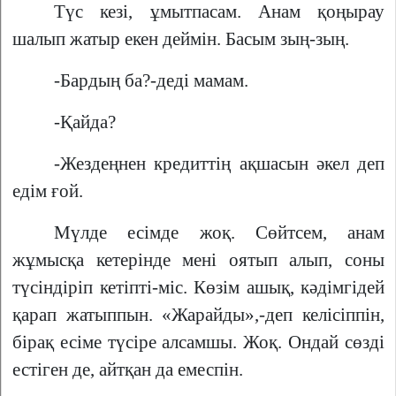
Түс кезі, ұмытпасам. Анам қоңырау
шалып жатыр екен деймін. Басым зың-зың.
-Бардың ба?-деді мамам.
-Қайда?
-Жездеңнен кредиттің ақшасын әкел деп
едім ғой.
Мүлде есімде жоқ. Сөйтсем, анам
жұмысқа кетерінде мені оятып алып, соны
түсіндіріп кетіпті-міс. Көзім ашық, кәдімгідей
қарап жатыппын. «Жарайды»,-деп келісіппін,
бірақ есіме түсіре алсамшы. Жоқ. Ондай сөзді
естіген де, айтқан да емеспін.