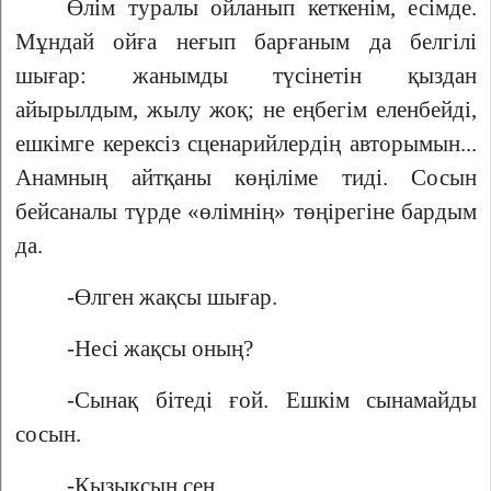
Өлім туралы ойланып кеткенім, есімде.
Мұндай ойға неғып барғаным да белгілі
шығар: жанымды түсінетін қыздан
айырылдым, жылу жоқ; не еңбегім еленбейді,
ешкімге керексіз сценарийлердің авторымын...
Анамның айтқаны көңіліме тиді. Сосын
бейсаналы түрде «өлімнің» төңірегіне бардым
да.
-Өлген жақсы шығар.
-Несі жақсы оның?
-Сынақ бітеді ғой. Ешкім сынамайды
сосын.
-Қызықсың сен.