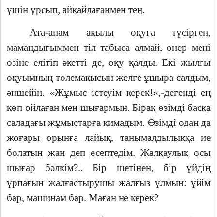
үшін ұрсып, айқайлағанмен тең.
Ата-анам ақылы оқуға түсірген,
мамандығыммен тіл табыса алмай, өнер мені
өзіне елітіп әкетті де, оқу қалды. Екі жылғы
оқуымның төлемақысын желге ұшыра салдым,
әншейін. «Жұмыс істеуім керек!»,-дегенді ең
көп ойлаған мен шығармын. Бірақ өзімді басқа
саладағы жұмыстарға қимадым. Өзімді одан да
жоғары орынға лайық, танымалдылыққа ие
болатын жан деп есептедім. Жалқаулық осы
шығар бәлкім?.. Бір шетінен, бір үйдің
ұрпағын жалғастырушы жалғыз ұлмын: үйім
бар, машинам бар. Маған не керек?