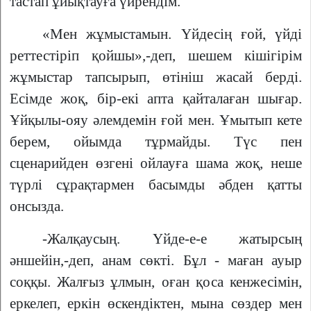
тастап ұйықтауға үйрендім.
«Мен жұмыстамын. Үйдесің ғой, үйді
реттестіріп қойшы»,-деп, шешем кішігірім
жұмыстар тапсырып, өтініш жасай берді.
Есімде жоқ, бір-екі апта қайталаған шығар.
Ұйқылы-ояу әлемдемін ғой мен. Ұмытып кете
берем, ойымда тұрмайды. Түс пен
сценарийден өзгені ойлауға шама жоқ, неше
түрлі сұрақтармен басымды әбден қатты
онсызда.
-Жалқаусың. Үйде-е-е жатырсың
әншейін,-деп, анам сөкті. Бұл - маған ауыр
соққы. Жалғыз ұлмын, оған қоса кенжесімін,
еркелеп, еркін өскендіктен, мына сөздер мен