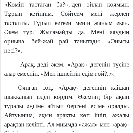
«Көміп тастаған ба?»,-деп ойлап қоямын.
Тұрып кетіппім. Сөйтсем мені жерлеп
тастапты. Тұрып кеткен менің жаным екен.
Әкем тұр. Жыламайды да. Мені аяудың
орнына, бей-жай рай танытады. «Онысы
несі?».
-Арақ,-деді әкем. «Арақ» дегенін түсіне
алар емеспін. «Мен ішпейтін едім ғой?..».
Оянған соң, «Арақ» дегеннің қайдан
шыққанын іздеп көрдім. Әкемнің бір ақын
туралы әңгіме айтып бергені есіме оралды.
Айтуынша, ақын арақты көп ішіп, ажалы
арақтан келіпті. Ал миымда «ажал» мен «арақ»