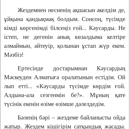
Жездемнен несиенің ақшасын әкелдім де,
ұйқына қандықмақ болдым. Сонсоң, түсімде
кімді көргенімді білсеңіз ғой... Кәусарды. Не
істеп, не дегенін анық көзалдыма келтіре
алмаймын, әйтеуір, қолынан ұстап жүр екем.
Мәзбіз!
Ертесінде достарымнан Кәусардың
Мәскеуден Алматыға оралатынын естідім. Ой
лып етті... «Кәусарды түсімде көрдім ғой.
Алдына-ала сезгенмін бе?». Мұның қате
түсінік екенін өзіме өзімше дәлелдедім.
Бәленің бәрі – жездеме байланысты ойда
жатыр. Жездем кішігірім сатқындық жасады.