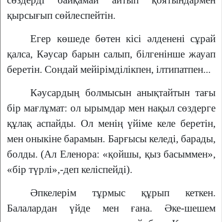
сөздерді байқамай айтып қоятындармен
қырсығып сөйлеспейтін.
Егер көшеде бөтен кісі әлденені сұрай
қалса, Кәусар барын салып, білгенінше жауап
беретін. Сондай мейірімділікпен, ілтипатпен...
Кәусардың болмысын анықтайтын тағы
бір мағлұмат: ол ырымдар мен нақыл сөздерге
құлақ аспайды. Ол менің үйіме келе беретін,
мен оныкіне барамын. Барғысы келеді, барады,
болды. (Ал Еленора: «қойшы, қыз басыммен»,
«бір түрлі»,-деп келіспейді).
Әпкелерім тұрмыс құрып кеткен.
Балалардан үйде мен ғана. Әке-шешем