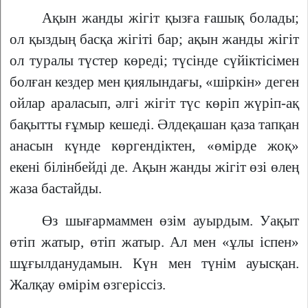
Ақын жанды жігіт қызға ғашық болады;
ол қыздың басқа жігіті бар; ақын жанды жігіт
ол туралы түстер көреді; түсінде сүйіктісімен
болған кездер мен қиялындағы, «шіркін» деген
ойлар араласып, әлгі жігіт түс көріп жүріп-ақ
бақытты ғұмыр кешеді. Әлдеқашан қаза тапқан
анасын күнде көргендіктен, «өмірде жоқ»
екені білінбейді де. Ақын жанды жігіт өзі өлең
жаза бастайды.
Өз шығармаммен өзім ауырдым. Уақыт
өтіп жатыр, өтіп жатыр. Ал мен «ұлы іспен»
шұғылданудамын. Күн мен түнім ауысқан.
Жалқау өмірім өзгеріссіз.