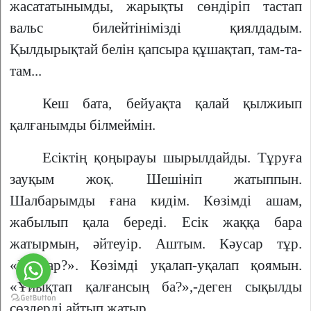
жасататынымды, жарықты сөндіріп тастап
вальс билейтінімізді қиялдадым.
Қылдырықтай белін қапсыра құшақтап, там-та-
там...
Кеш бата, бейуақта қалай қылжиып
қалғанымды білмеймін.
Есіктің қоңырауы шырылдайды. Тұруға
зауқым жоқ. Шешініп жатыппын.
Шалбарымды ғана кидім. Көзімді ашам,
жабылып қала береді. Есік жаққа бара
жатырмын, әйтеуір. Аштым. Кәусар тұр.
«Кәусар?». Көзімді уқалап-уқалап қоямын.
«Ұйықтап қалғансың ба?»,-деген сықылды
сөздерді айтып жатыр.