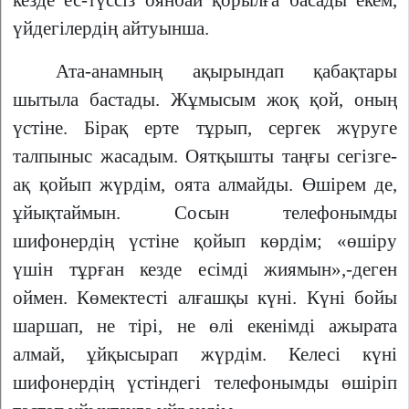
кезде ес-түссіз оянбай қорылға басады екем,
үйдегілердің айтуынша.
Ата-анамның ақырындап қабақтары
шытыла бастады. Жұмысым жоқ қой, оның
үстіне. Бірақ ерте тұрып, сергек жүруге
талпыныс жасадым. Оятқышты таңғы сегізге-
ақ қойып жүрдім, оята алмайды. Өшірем де,
ұйықтаймын. Сосын телефонымды
шифонердің үстіне қойып көрдім; «өшіру
үшін тұрған кезде есімді жиямын»,-деген
оймен. Көмектесті алғашқы күні. Күні бойы
шаршап, не тірі, не өлі екенімді ажырата
алмай, ұйқысырап жүрдім. Келесі күні
шифонердің үстіндегі телефонымды өшіріп