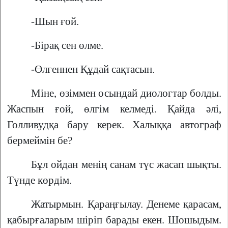
-Шын ғой.
-Бірақ сен өлме.
-Өлгеннен Құдай сақтасын.
Міне, өзіммен осындай диологтар болды.
Жаспын ғой, өлгім келмеді. Қайда әлі,
Голливудқа бару керек. Халыққа автограф
бермеймін бе?
Бұл ойдан менің санам түс жасап шықты.
Түнде көрдім.
Жатырмын. Қараңғылау. Денеме қарасам,
қабырғаларым шіріп барады екен. Шошыдым.