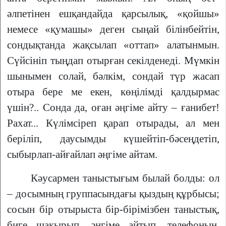
әлпетінен ешқандайда қарсылық, «қойшы»
немесе «қумашы» деген сыңай білінбейтін,
сондықтанда жақсылап «оттап» алатынмын.
Сүйсініп тыңдап отырған секілденеді. Мүмкін
шынымен солай, бәлкім, сондай түр жасап
отыра бере ме екен, көңілімді қалдырмас
үшін?.. Сонда да, оған әңгіме айту – ғанибет!
Рахат... Күлімсіреп қарап отырады, ал мен
беріліп, даусымды күшейтіп-бәсеңдетіп,
сыбырлап-айғайлап әңгіме айтам.
Кәусармен таныстығым былай болды: ол
– досымның группасындағы қыздың құрбысы;
сосын бір отырыста бір-бірімізбен таныстық,
биге шақырып, әңгіме айтып, телефонын,