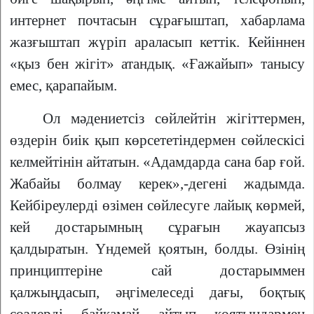
интернет почтасын сұрағыштап, хабарлама
жазғыштап жүріп араласып кеттік. Кейіннен
«қыз бен жігіт» атандық. «Ғажайып» танысу
емес, қарапайым.
Ол мәдениетсіз сөйлейтін жігіттермен,
өздерін биік қып көрсететіндермен сөйлескісі
келмейтінін айтатын. «Адамдарда сана бар ғой.
Жабайы болмау керек»,-дегені жадымда.
Кейбіреулерді өзімен сөйлесуге лайық көрмей,
кей достарымның сұрағын жауапсыз
қалдыратын. Үндемей қоятын, болды. Өзінің
принциптеріне сай достарыммен
қалжыңдасып, әңгімелеседі дағы, боқтық