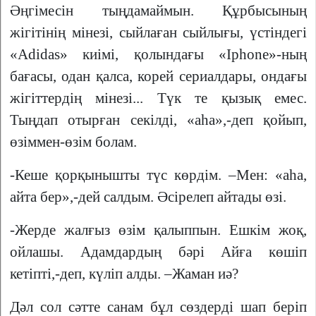
Әңгімесін тыңдамаймын. Құрбысының
жігітінің мінезі, сыйлаған сыйлығы, үстіндегі
«Adidas» киімі, қолындағы «Iphone»-ның
бағасы, одан қалса, корей сериалдары, ондағы
жігіттердің мінезі... Түк те қызық емес.
Тыңдап отырған секілді, «аһа»,-деп қойып,
өзіммен-өзім болам.
-Кеше қорқынышты түс көрдім. –Мен: «аһа,
айта бер»,-дей салдым. Әсірелеп айтады өзі.
-Жерде жалғыз өзім қалыппын. Ешкім жоқ,
ойлашы. Адамдардың бәрі Айға көшіп
кетіпті,-деп, күліп алды. –Жаман иә?
Дәл сол сәтте санам бұл сөздерді шап беріп