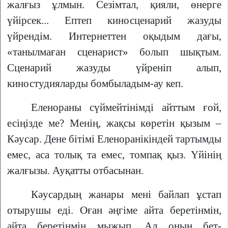
жалғыз ұлмын. Сезімтал, қияли, өнерге
үйірсек... Ептеп киносценарий жазуды
үйрендім. Интернеттен оқыдым дағы,
«танылмаған сценарист» болып шықтым.
Сценарий жазуды үйреніп алып,
киностудияларды бомбыладым-ау кеп.
Еленораны сүймейтінімді айттым ғой,
есіңізде ме? Менің, жақсы көретін қызым –
Кәусар. Дене бітімі Еленоранікіндей тартымды
емес, аса толық та емес, томпақ қыз. Үйінің
жалғызы. Ауқатты отбасынан.
Кәусардың жанары мені байлап ұстап
отырушы еді. Оған әңгіме айта беретінмін,
айта беретінмін мыжып. Ал оның бет-