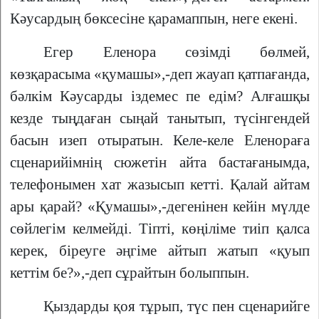
Кәусардың бөксесіне қарамаппын, неге екені.
Егер Еленора сөзімді бөлмей,
көзқарасыма «қумашы»,-деп жауап қатпағанда,
бәлкім Кәусарды іздемес пе едім? Алғашқы
кезде тыңдаған сыңай танытып, түсінгендей
басын изеп отыратын. Келе-келе Еленораға
сценарийімнің сюжетін айта бастағанымда,
телефонымен хат жазысып кетті. Қалай айтам
ары қарай? «Қумашы»,-дегенінен кейін мүлде
сөйлегім келмейді. Тіпті, көңіліме тиіп қалса
керек, біреуге әңгіме айтып жатып «қуып
кеттім бе?»,-деп сұрайтын болыппын.
Қыздарды қоя тұрып, түс пен сценарийге