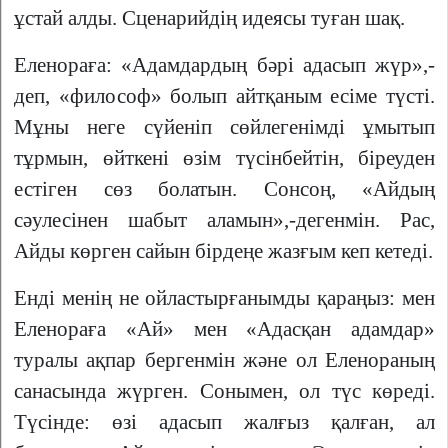
ұстай алды. Сценарийдің идеясы туған шақ.
Еленораға: «Адамдардың бәрі адасып жүр»,-
деп, «философ» болып айтқаным есіме түсті.
Мұны неге сүйеніп сөйлегенімді ұмытып
тұрмын, өйткені өзім түсінбейтін, біреуден
естіген сөз болатын. Сонсоң, «Айдың
сәулесінен шабыт аламын»,-дегенмін. Рас,
Айды көрген сайын бірдеңе жазғым кеп кетеді.
Енді менің не ойластырғанымды қараңыз: мен
Еленораға «Ай» мен «Адасқан адамдар»
туралы ақпар бергенмін және ол Еленораның
санасында жүрген. Сонымен, ол түс көреді.
Түсінде: өзі адасып жалғыз қалған, ал