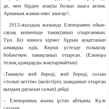
де, мен бірден атақты болып шыға келем.
Арманым жаман емес шығар?..
2013-жылдың жазында Еленорамен ойын-
сауық кешенінде тамақтанып отырғанмын.
Түн. Біз киноға кірмес бұрын ауқаттанып
алмақшы едік. Көрші үстелде толықтау
бойжеткен тамақтанып отырған. (Еленора
толық адамдарды жақтырмайтын)
-Тамақты жей береді, жей береді, сосын
«толып кеттім» (келістіріп, шамданып отырған
қыздың дауысын салып) дейді.
– Еленораның жыны ұстап айтқаны. Күле
салдым.