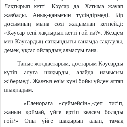
Лақтырып кетті. Кәусар да. Хатыма жауап
жазбады. Анық-қанығын түсіндірмеді. Бір
досымның мына сөзі жадымнан кетпейді:
«Кәусар сені лақтырып кетті ғой иә?». Жездем
мен Кәусардың сатқындығы санамда сақтаулы,
демек, ұқсас ойлардың алмасуы ғана.
Таныс жолдастарым, достарым Кәусарды
күтіп алуға шақырды, алайда намысым
жібермеді. Жалғыз өзім күні бойы үйден аттап
шықпадым.
«Еленораға «сүймейсің»,-деп тисіп,
жанын қоймай, үйге ертіп келсем болады
ғой?» Оны үйге шақырып алып, тамақ