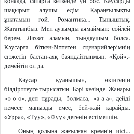
қонаққа, сапарға кеткенде үй бос. Кәусарды
шақырып алушы едім. Қараңғылықты
ұнатамын ғой. Романтика... Тыныштық.
Жататынбыз. Мен аузымды аямаймын: сөйлей
берем. Ләззат аламын, тыңдаушым болса.
Кәусарға біткен-бітпеген сценарийлерімнің
сюжетін бастан-аяқ баяндайтынмын. «Қой»,-
демейтін ол да.
Кәусар қуанышын, өкінгенін
білдіртпеуге тырысатын. Бәрі көзінде. Жанары
«о-о-о»,-деп тұрады, болмаса, «а-а-а»,-дейді
немесе маңызды емес, бей-жай қарайды.
«Урра», «Түу», «Фуу» дегенін естімеппін.
Оның қолына жағылған кремнің иісі...