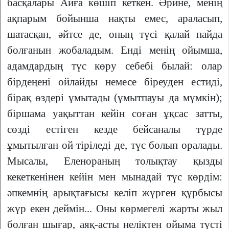
басқалары Айға көшіп кеткен. Әрине, менің
ақпарым бойынша нақты емес, араласып,
шатасқан, әйтсе де, оның түсі қалай пайда
болғанын жобаладым. Енді менің ойымша,
адамдардың түс көру себебі былай: олар
бірдеңені ойлайды немесе біреуден естиді,
бірақ өздері ұмытады (ұмытпауы да мүмкін);
біршама уақыттан кейін соған ұқсас затты,
сөзді естіген кезде бейсаналы түрде
ұмытылған ой тіріледі де, түс болып оралады.
Мысалы, Еленораның толықтау қызды
кекеткенінен кейін мен мынадай түс көрдім:
әпкемнің арықтағысы келіп жүрген құрбысы
жүр екен деймін... Оны көрмегелі жарты жыл
болған шығар, аяқ-асты неліктен ойыма түсті