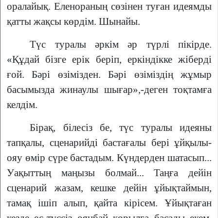
оралайық. Еленораның сөзінен туған идеямды
қатты жақсы көрдім. Шынайы.
Түс туралы әркім әр түрлі пікірде.
«Құдай бізге ерік беріп, еркіндікке жіберді
ғой. Бәрі өзімізден. Бәрі өзіміздің жұмыр
басымызда жинаулы шығар»,-деген тоқтамға
келдім.
Бірақ, білесіз бе, түс туралы идеяны
тапқалы, сценарийді бастағалы бері ұйқылы-
ояу өмір сүре бастадым. Күндерден шатасып...
Уақыттың маңызы болмай... Таңға дейін
сценарий жазам, кешке дейін ұйықтаймын,
тамақ ішіп алып, қайта кірісем. Ұйықтаған