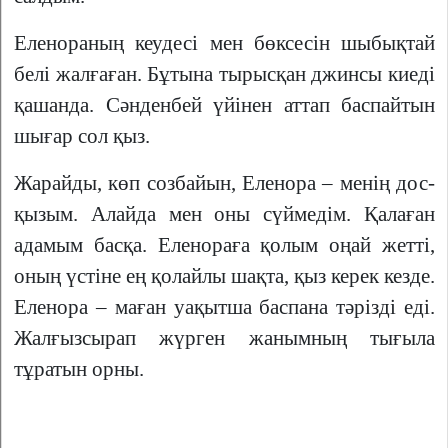
Еленораның кеудесі мен бөксесін шыбықтай
белі жалғаған. Бұтына тырысқан джинсы киеді
қашанда. Сәнденбей үйінен аттап баспайтын
шығар сол қыз.
Жарайды, көп созбайын, Еленора – менің дос-
қызым. Алайда мен оны сүймедім. Қалаған
адамым басқа. Еленораға қолым оңай жетті,
оның үстіне ең қолайлы шақта, қыз керек кезде.
Еленора – маған уақытша баспана тәрізді еді.
Жалғызсырап жүрген жанымның тығыла
тұратын орны.