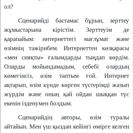
ол?
Сценарийді бастамас бұрын, зерттеу
жұмыстарына кірістім. Зерттеуім де
қарапайым: интернеттегі мағлұмат және
өзімнің тәжірибем. Интернеттен көзқарасы
«мен сияқты» ғалымдарды тыңдап көрдім.
Оларды мойындамадым, себебі олардың
көмегінсіз, өзім таптым ғой. Интернет
ақтарып, өзім күнде көрген түстерімді жазып
жүрдім және оның қай ойдан шыққан түс
екенін ізденумен болдым.
Сценарийдің авторы, өзім туралы
айтайын. Мен үш қыздан кейінгі өмірге келген