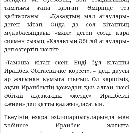
тамтығы ғана қалған. Өмірінде тез
қайтарғаны – «Қазақтың мал атаулары»
деген кітап. Онда да сол кітаптың
мұқабасындағы «мал» деген сөзді қара
сиямен сызып, «Қазақтың Әбітай атаулары»
деп өзгертіп әкеліп:
«Тамаша кітап екен. Енді бұл кітапты
Иранбек Әбітаевичке көрсет», – деді даусы
ар жағынан құмыға шығып. Ол көршіміз,
ақын Иранбектің қожадан қыз алған әкесі
Әбітай ақсақалды «жезде», Иранбекті
«жиен» деп қатты қалжыңдасатын.
Екеуінің өзара әзіл-шарпысуларында мен
көбінесе Иранбек жағына