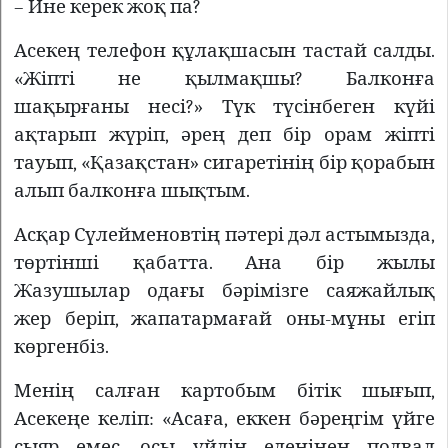
– Ине керек жоқ па?
Асекең телефон құлақшасын тастай салды.
«Жіпті не қылмақшы? Балконға
шақырғаны несі?» Түк түсінбеген күйі
ақтарып жүріп, әрең деп бір орам жіпті
тауып, «Қазақстан» сигаретінің бір қорабын
алып балконға шықтым.
Асқар Сүлейменовтің пәтері дәл астымызда,
төртінші қабатта. Ана бір жылы
Жазушылар одағы бәрімізге саяжайлық
жер беріп, жапатармағай оны-мұны егіп
көргенбіз.
Менің салған картобым бітік шығып,
Асекеңе келіп: «Асаға, еккен бәреңгім үйге
сыяр емес, осы үйдің еденінен подвал