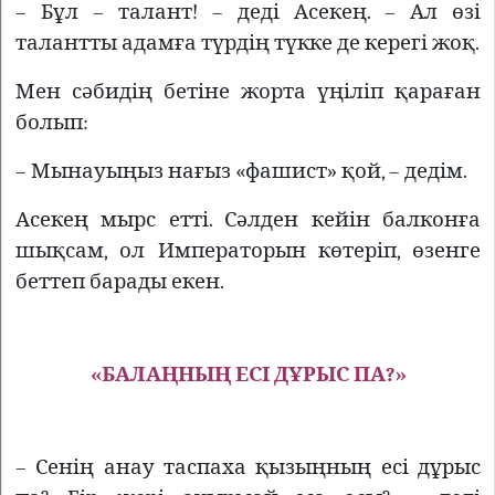
– Бұл – талант! – деді Асекең. – Ал өзі
талантты адамға түрдің түкке де керегі жоқ.
Мен сәбидің бетіне жорта үңіліп қараған
болып:
– Мынауыңыз нағыз «фашист» қой, – дедім.
Асекең мырс етті. Сәлден кейін балконға
шықсам, ол Императорын көтеріп, өзенге
беттеп барады екен.
«БАЛАҢНЫҢ ЕСІ ДҰРЫС ПА?»
– Сенің анау таспаха қызыңның есі дұрыс