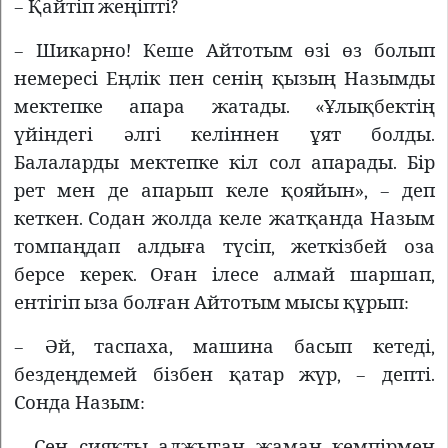
– Қайтіп жеңіпті?
– Шикарно! Кеше Айтотым өзі өз болып
немересі Еңлік пен сенің қызың Назымды
мектепке апара жатады. «Ұлықбектің
үйіндегі әлгі келіннен ұят болды.
Балаларды мектепке кіл сол апарады. Бір
рет мен де апарып келе қояйын», – деп
кеткен. Содан жолда келе жатқанда Назым
томпаңдап алдыға түсіп, жеткізбей оза
берсе керек. Оған ілесе алмай шаршап,
ентігіп ыза болған Айтотым мысы құрып:
– Әй, таспаха, машина басып кетеді,
бездеңдемей бізбен қатар жүр, – депті.
Сонда Назым:
– Сен сияқты алжыған жаман кемпірмен