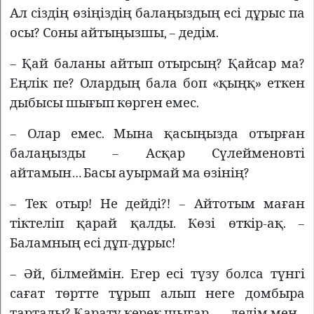
Ал сіздің өзіңіздің балаңыздың есі дұрыс па
осы? Соны айтыңызшы, – дедім.
– Қай баланы айтып отырсың? Қайсар ма?
Еңлік пе? Олардың бала боп «қыңқ» еткен
дыбысы шығып көрген емес.
– Олар емес. Мына қасыңызда отырған
балаңызды – Асқар Сүлейменовті
айтамын… Басы ауырмай ма өзінің?
– Тек отыр! Не дейді?! – Айтотым маған
тіктеліп қарай қалды. Көзі өткір-ақ. –
Баламның есі дұп-дұрыс!
– Әй, білмеймін. Егер есі түзу болса түнгі
сағат төртте тұрып алып неге домбыра
тартады? Қарату керек шығар… – дедім мен.