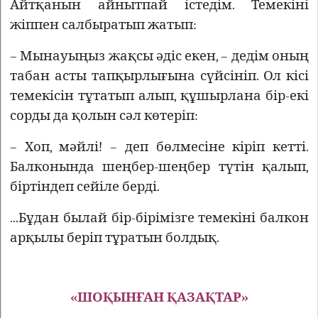
Айтқанын айнытпай істедім. Темекіні
жіппен салбыратып жатып:
– Мынауыңыз жақсы әдіс екен, – дедім оның
табан асты тапқырлығына сүйсініп. Ол кісі
темекісін тұтатып алып, құшырлана бір-екі
сорды да қолын сәл көтеріп:
– Хоп, мәйлі! – деп бөлмесіне кіріп кетті.
Балконында шеңбер-шеңбер түтін қалып,
біртіндеп сейіле берді.
...Бұдан былай бір-бірімізге темекіні балкон
арқылы беріп тұратын болдық.
«ШОҚЫНҒАН ҚАЗАҚТАР»