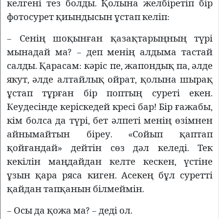
келгені тез болды. Қолына желбіретіп бір
фотосурет қиындысын ұстап келіп:
– Сенің шоқынған қазақтарыңның түрі
мынадай ма? – деп менің алдыма тастай
салды. Қарасам: кәріс пе, жапондық па, әлде
якут, әлде алтайлық ойрат, қолына шырақ
ұстап тұрған бір поптың суреті екен.
Кеудесінде керіскедей кресі бар! Бір ғажабы,
кім болса да түрі, бет әлпеті менің өзімнен
айнымайтын біреу. «Сойып қаптап
қойғандай» дейтін сөз дәл келеді. Тек
кекілін маңдайдан келте кескен, үстіне
ұзын қара ряса киген. Асекең бұл суретті
қайдан тапқанын білмеймін.
– Осы да қожа ма? – деді ол.