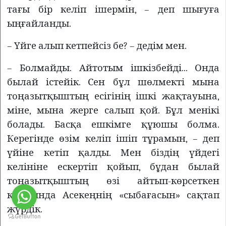
тағы бір келіп ішермін, – деп шығуға
ыңғайланды.
– Үйге алып кетпейсіз бе? – дедім мен.
– Болмайды. Айтотым ішкізбейді... Онда
былай істейік. Сен бұл шөлмекті мына
тоңазытқыштың есігінің ішкі жақтауына,
міне, мына жерге салып қой. Бұл менікі
болады. Басқа ешкімге құюшы болма.
Керегінде өзім келіп ішіп тұрамын, – деп
үйіне кетіп қалды. Мен біздің үйдегі
келініне ескертіп қойып, бұдан былай
тоңазытқыштың өзі айтып-көрсеткен
қуысында Асекеңнің «сыбағасын» сақтап
жүрдік.