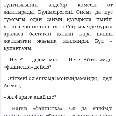
тұңғиығынан әлдебір көмескі от
жылтырады. Күлімсірегені. Онсыз да құс
тұмсығы одан сайын қусырыла имиіп,
үстіңгі ерніне төне түсті. Соңғы кезде бурыл
араласа бастаған қалың қара шашы
жатқызған жағына жылмиды. Бұл –
қуланғаны.
– Неге? – дедім мен. – Неге Айтотымды
«фашистка» дейсіз?
– Өйткені ол ешкімді мойындамайды, – деді
Асекең.
– Ал Фариза апай ше?
– Нағыз «фашистка». Ол да ешкімді
мойындамайды. «Фашистка» болмаса байға