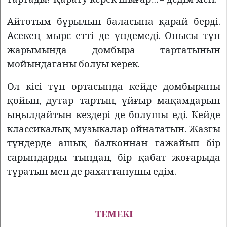
Айтотым бұрылып баласына қарай берді.
Асекең мырс етті де үндемеді. Онысы түн
жарымында домбыра тартатынын
мойындағаны болуы керек.
Ол кісі түн ортасында кейде домбыраны
қойып, дутар тартып, ұйғыр мақамдарын
ыңылдайтын кездері де болушы еді. Кейде
классикалық музыкалар ойнататын. Жазғы
түндерде ашық балконнан ғажайып бір
сарындарды тыңдап, бір қабат жоғарыда
тұратын мен де рахаттанушы едім.
ТЕМЕКІ