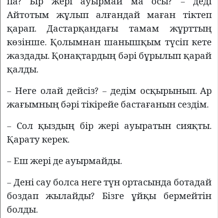
па? Бір жері ауырмай ма осы? – деді
Айтотым жұлып алғандай маған тіктеп
қарап. Дастарқандағы тамам жұрттың
көзінше. Қолымнан шанышқым түсіп кете
жаздады. Қонақтардың бәрі бұрылып қарай
қалды.
– Неге олай дейсіз? – дедім осқырынып. Ар
жағымның бәрі тікірейе бастағанын сездім.
– Сол қыздың бір жері ауыратын сияқты.
Қарату керек.
– Еш жері де ауырмайды.
– Дені сау болса неге түн ортасында ботадай
боздап жылайды? Бізге ұйқы бермейтін
болды.