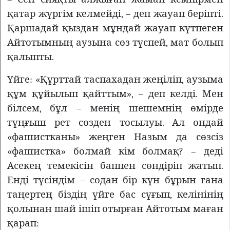
қатар жүргім келмейді, – деп жауап беріпті.
Қаршадай қыздан мұндай жауап күтпеген
Айтотымның аузына сөз түспей, мат болып
қалыпты.
Үйге: «Құрттай таспахадан жеңіліп, аузыма
құм құйылып қайттым», – деп келді. Мен
білсем, бұл – менің шешемнің өмірде
тұңғыш рет сөзден тосылуы. Ал ондай
«фашистканы» жеңген Назым да сөзсіз
«фашистка» болмай кім болмақ? – деді
Асекең темекісін баппен сөндіріп жатып.
Енді түсіндім – содан бір күн бұрын ғана
таңертең біздің үйге бас сұғып, келінінің
қолынан шай ішіп отырған Айтотым маған
қарап: