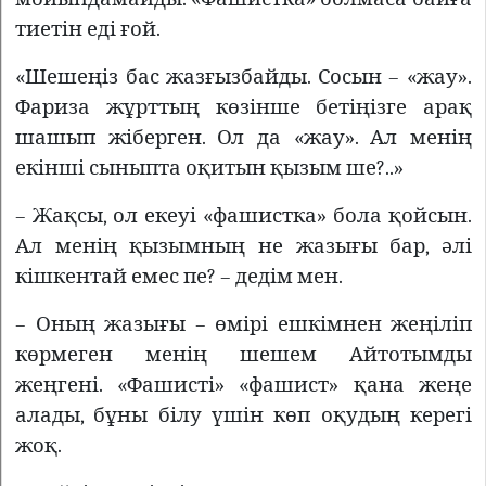
тиетін еді ғой.
«Шешеңіз бас жазғызбайды. Сосын – «жау».
Фариза жұрттың көзінше бетіңізге арақ
шашып жіберген. Ол да «жау». Ал менің
екінші сыныпта оқитын қызым ше?..»
– Жақсы, ол екеуі «фашистка» бола қойсын.
Ал менің қызымның не жазығы бар, әлі
кішкентай емес пе? – дедім мен.
– Оның жазығы – өмірі ешкімнен жеңіліп
көрмеген менің шешем Айтотымды
жеңгені. «Фашисті» «фашист» қана жеңе
алады, бұны білу үшін көп оқудың керегі
жоқ.