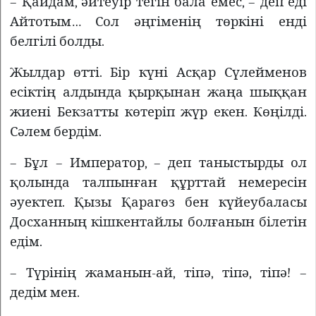
– Қайдам, әйтеуір тегін бала емес, – деп еді
Айтотым… Сол әңгіменің төркіні енді
белгілі болды.
Жылдар өтті. Бір күні Асқар Сүлейменов
есіктің алдында қырқынан жаңа шыққан
жиені Бекзатты көтеріп жүр екен. Көңілді.
Сәлем бердім.
– Бұл – Император, – деп таныстырды ол
қолында талпынған құрттай немересін
әуектеп. Қызы Қарагөз бен күйеубаласы
Досханның кішкентайлы болғанын білетін
едім.
– Түрінің жаманын-ай, тіпә, тіпә, тіпә! –
дедім мен.