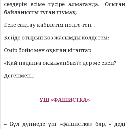
сөздерін есіме түсіре алмағанда... Осыған
байланысты туған шумақ:
Еске сақтау қабілетім нөлге тең...
Кейде отырып көз жасымды көлдетем:
Өмір бойы мен оқыған кітаптар
«Қай наданға оқылғанбыз?» дер ме екен?
Дегенмен...
ҮШ «ФАШИСТКА»
– Бұл дүниеде үш «фашистка» бар, – деді