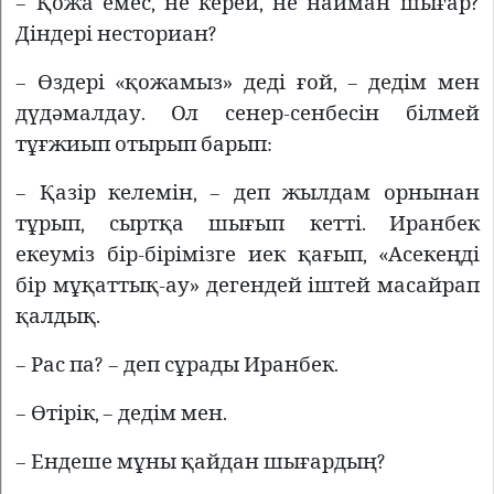
– Қожа емес, не керей, не найман шығар?
Діндері несториан?
– Өздері «қожамыз» деді ғой, – дедім мен
дүдәмалдау. Ол сенер-сенбесін білмей
тұғжиып отырып барып:
– Қазір келемін, – деп жылдам орнынан
тұрып, сыртқа шығып кетті. Иранбек
екеуміз бір-бірімізге иек қағып, «Асекеңді
бір мұқаттық-ау» дегендей іштей масайрап
қалдық.
– Рас па? – деп сұрады Иранбек.
– Өтірік, – дедім мен.
– Ендеше мұны қайдан шығардың?