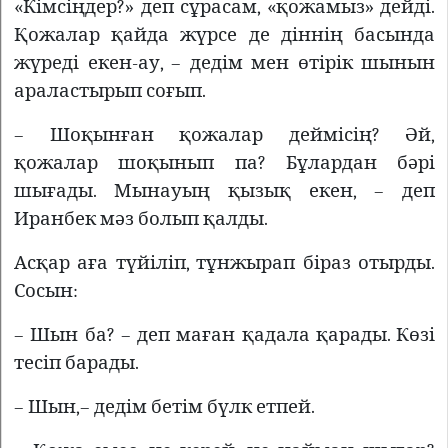
«Кімсіңдер?» деп сұрасам, «қожамыз» дейді.
Қожалар қайда жүрсе де діннің басында
жүреді екен-ау, – дедім мен өтірік шынын
араластырып соғып.
– Шоқынған қожалар деймісің? Әй,
қожалар шоқынып па? Бұлардан бәрі
шығады. Мынауың қызық екен, – деп
Иранбек мәз болып қалды.
Асқар аға түйіліп, тұнжырап біраз отырды.
Сосын:
– Шын ба? – деп маған қадала қарады. Көзі
тесіп барады.
– Шын,– дедім бетім бүлк етпей.