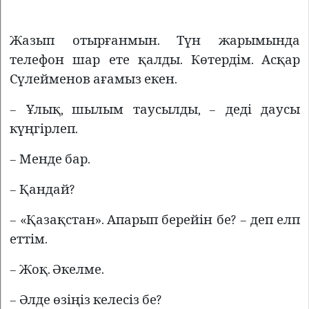
Жазып отырғанмын. Түн жарымында
телефон шар ете қалды. Көтердім. Асқар
Сүлейменов ағамыз екен.
– Ұлық, шылым таусылды, – деді даусы
күңгірлеп.
– Менде бар.
– Қандай?
– «Қазақстан». Апарып берейін бе? – деп елп
еттім.
– Жоқ. Әкелме.
– Әлде өзіңіз келесіз бе?