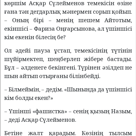
көршім Асқар Сүлейменов темекісін өзіне
ғана тән дегдарлық мәнермен сорып қойып.
– Оның бірі – менің шешем Айтотым,
екіншісі – Фариза Оңғарсынова, ал үшіншісі
кім екенін білесің бе?
Ол әдейі пауза ұстап, темекісінің түтінін
шүйірмектеп, шеңберлеп жібере бастады.
Бұл – әлденеге бекінгені. Түрінен әзілдеп не
шын айтып отырғаны білінбейді.
– Білмеймін, – дедім. «Шынында да үшіншісі
кім болды екен?»
– Үшінші «фашистка» – сенің қызың Назым,
– деді Асқар Сүлейменов.
Бетіне жалт қарадым. Көзінің тылсым