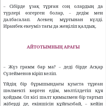
– Сібірде ұзақ тұрған соң олардың да
түрлері өзгерген болар, – дедім мен
далбасалап. Асекең мұртынан күлді.
Иранбек екеуміз тағы да жеңіліп қалдық.
АЙТОТЫМНЫҢ АРАҒЫ
– Жүз грамм бар ма? – деді бірде Асқар
Сүлейменов кіріп келіп.
Үйдің бір бұрышындағы қуыста тұрған
шөлмекті көрген едім, мөлтілдетіп құя
қойдым. Ол кісі шалт қимылмен бір тартып
жіберді де, екіншісін құйғызбай, – кейін