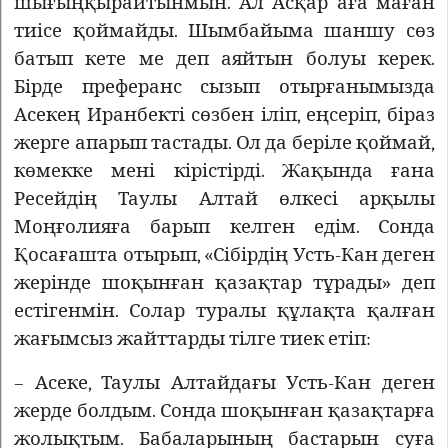
шығыңқырайтынмын. Ал Асқар аға маған
тиісе қоймайды. Шымбайыма шаншу сөз
батып кете ме деп аяйтын болуы керек.
Бірде преферанс сызып отырғанымызда
Асекең Иранбекті сөзбен іліп, еңсеріп, біраз
жерге апарып тастады. Ол да беріле қоймай,
көмекке мені кірістірді. Жақында ғана
Ресейдің Таулы Алтай өлкесі арқылы
Моңғолияға барып келген едім. Сонда
Қосағашта отырып, «Сібірдің Усть-Кан деген
жерінде шоқынған қазақтар тұрады» деп
естігенмін. Солар туралы құлақта қалған
жағымсыз жайттарды тілге тиек етіп:
– Асеке, Таулы Алтайдағы Усть-Кан деген
жерде болдым. Сонда шоқынған қазақтарға
жолықтым. Бабаларының бастарын суға