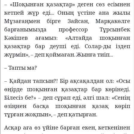
– «Шоқынған қазақтар» деген сөз есімнен
кетпей жүр еді... Оның үстіне ана жылы
Мұзағаңмен бірге Зайсан, Марқакөлге
барғанымызда профессор Тұрсынбек
Кәкішев ағамыз: «Алтайда шоқынған
қазақтар бар деуші еді. Солар-ды іздеп
жүрмін», – деп қоймаған. Жынға тиіп...
– Тапты ма?
– Қайдан тапсын?! Бір ақсақалдан ол: «Осы
өңірде шоқынған қазақтар бар көрінеді.
Білесіз бе?» – деп сұрап еді, әлгі шал: «Сенің
өзіңнен басқа шоқынған қазақ көріп
тұрған жоқпын», – деп қатырған.
Асқар аға өз үйіне барған екен, кеткенінен