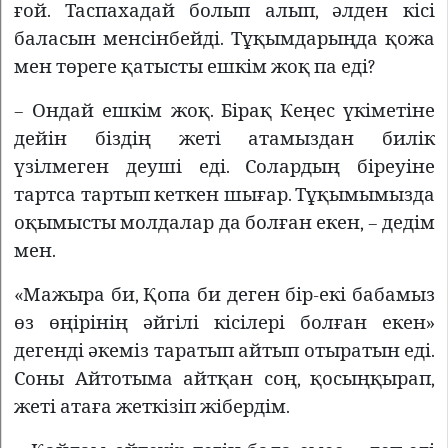
ғой. Таспахадай болып алып, әлден кісі
баласын менсінбейді. Тұқымдарыңда қожа
мен төреге қатысты ешкім жоқ па еді?
– Ондай ешкім жоқ. Бірақ Кеңес үкіметіне
дейін біздің жеті атамыздан билік
үзілмеген деуші еді. Солардың біреуіне
тартса тартып кеткен шығар. Тұқымымызда
оқымысты молдалар да болған екен, – дедім
мен.
«Мажыра би, Қопа би деген бір-екі бабамыз
өз өңірінің әйгілі кісілері болған екен»
дегенді әкеміз таратып айтып отыратын еді.
Соны Айтотыма айтқан соң, қосыңқырап,
жеті атаға жеткізіп жібердім.