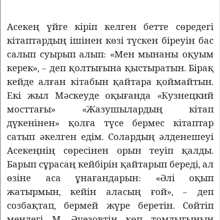
Асекең үйге кіріп келген бетте сөредегі
кітаптардың ішінен көзі түскен біреуін бас
салып суырып алып: «Мен мынаны оқуым
керек», – деп қолтығына қыстыратын. Бірақ
кейде алған кітабын қайтара қоймайтын.
Екі жыл Мәскеуде оқығанда «Кузнецкий
мосттағы» «Жазушылардың кітап
дүкенінен» қолға түсе бермес кітаптар
сатып әкелген едім. Солардың әлденешеуі
Асекеңнің сөресінен орын теуіп қалды.
Барып сұрасаң кейбірін қайтарып береді, ал
өзіне аса ұнағандарын: «Әлі оқып
жатырмын, кейін аласың ғой», – деп
созбақтап, бермей жүре беретін. Сөйтіп
мендегі М. Әуезовтің көп томдығының