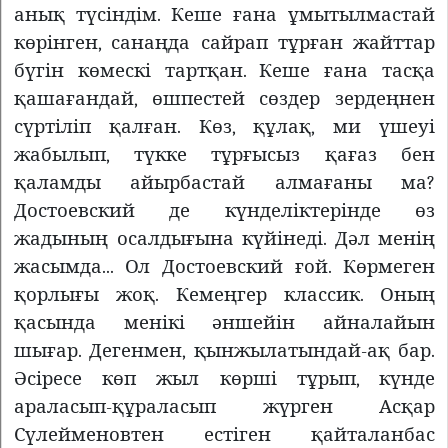
анық түсіндім. Кеше ғана ұмытылмастай
көрінген, санаңда сайрап тұрған жайттар
бүгін көмескі тартқан. Кеше ғана тасқа
қашағандай, өшпестей сөздер зердеңнен
сүртіліп қалған. Көз, құлақ, ми үшеуі
жабылып, түкке тұрғысыз қағаз бен
қаламды айырбастай алмағаны ма?
Достоевский де күнделіктерінде өз
жадының осалдығына күйінеді. Дәл менің
жасымда... Ол Достоевский ғой. Көрмеген
қорлығы жоқ. Кемеңгер классик. Оның
қасында менікі әншейін айналайын
шығар. Дегенмен, қынжылатындай-ақ бар.
Әсіресе көп жыл көрші тұрып, күнде
араласып-құраласып жүрген Асқар
Сүлейменовтен естіген қайталанбас