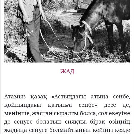
ЖАД
Атамыз қазақ «Астыңдағы атыңа сенбе,
қойныңдағы қатынға сенбе» десе де,
меніңше, жастан сыралғы болса, сол екеуіне
де сенуге болатын сияқты, бірақ өзіңнің
жадыңа сенуге болмайтынын кейінгі кезде