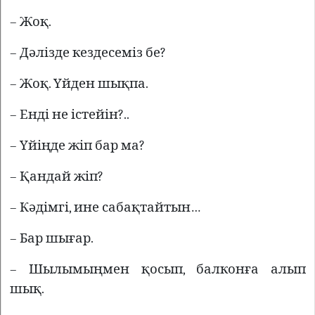
– Жоқ.
– Дәлізде кездесеміз бе?
– Жоқ. Үйден шықпа.
– Енді не істейін?..
– Үйіңде жіп бар ма?
– Қандай жіп?
– Кәдімгі, ине сабақтайтын…
– Бар шығар.
– Шылымыңмен қосып, балконға алып
шық.