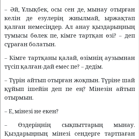
– Әй, Ұлықбек, осы сен де, мынау отырған
келін де езулерің жиылмай, ыржақтап
қалған немесіңдер. Ал анау қыздарыңның
тумысы бөлек пе, кімге тартқан өзі? – деп
сұраған болатын.
– Кімге тартқаны қалай, өзімнің аузымнан
түсіп қалған-дай емес пе? – дедім.
– Түрін айтып отырған жоқпын. Түріне шай
құйып ішейін деп пе ең? Мінезін айтып
отырмын.
– Е, мінезі не екен?
– Өздеріңнің сықпыттарың мынау.
Қыздарыңның мінезі сендерге тартпаған