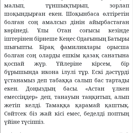
малып, тұншықтырып, зорлап
шоқындырған екен. Шоқынбаса өлтіретін
болған соң амалсыз дінін айырбастаған
көрінеді. Ұлы Отан соғысы кезінде
іштерінен бірнеше Кеңес Одағының Батыры
шығыпты. Бірақ фамилиялары орысша
болған соң оларды ешкім қазақ санатына
қоспай жүр. Үйлеріне кірсем, бір
бұрышында икона ілулі тұр. Ескі дәстүрді
ұстанамыз деп табаққа салып бас тартады
екен. Доңыздың басы. «Астан үлкен
емессіңдер» деп, танауын таңқитып, алып
жетіп келді. Тамаққа қарамай қаштық.
Сөйтсек біз жай кісі емес, беделді поптың
үйіне түсіппіз.