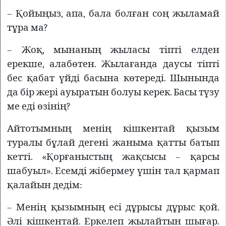
– Қойыңыз, апа, бала болған соң жыламай
тұра ма?
– Жоқ, мынаның жыласы тіпті елден
ерекше, алабөтен. Жылағанда даусы тіпті
бес қабат үйді басына көтереді. Шынында
да бір жері ауыратын болуы керек. Басы түзу
ме еді өзінің?
Айтотымның менің кішкентай қызым
туралы бұлай дегені жаныма қатты батып
кетті. «Қорғаныстың жақсысы – қарсы
шабуыл». Есемді жібермеу үшін тал қармап
қалайын дедім:
– Менің қызымның есі дұрысы дұрыс қой.
Әлі кішкентай. Еркелеп жылайтын шығар.