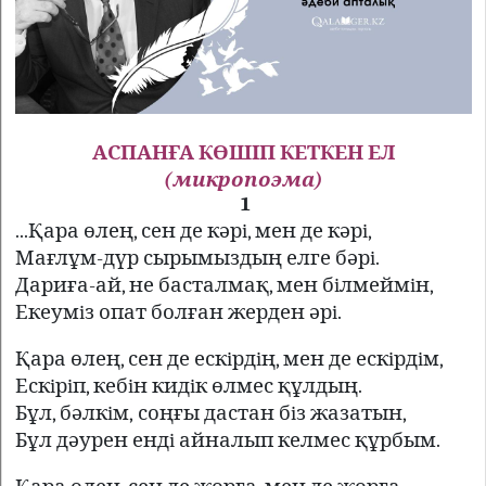
АСПАНҒА КӨШІП КЕТКЕН ЕЛ
(м
икропоэма)
1
...Қара өлең, сен де кәр
i
, мен де кәр
i
,
Мағлұм-дүр сырымыздың елге бәрi.
Дариға-ай, не басталмақ, мен бiлмеймiн,
Екеумiз опат болған жерден әрi.
Қара өлең, сен де ескiрдiң, мен де ескiрдiм,
Ескiрiп, кебiн кидiк өлмес құлдың.
Бұл, бәлкiм, соңғы дастан бiз жазатын,
Бұл дәурен ендi айналып келмес құрбым.