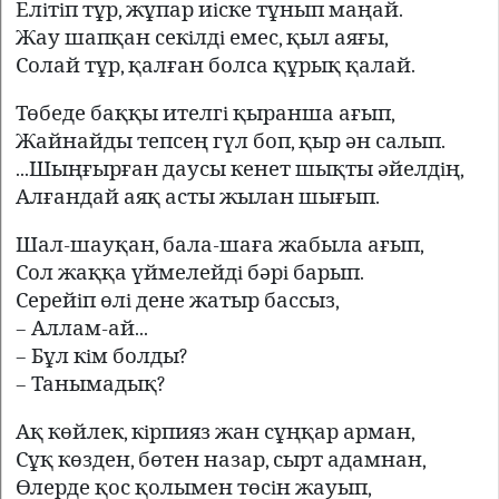
Елiтiп тұр, жұпар иiске тұнып маңай.
Жау шапқан секiлдi емес, қыл аяғы,
Солай тұр, қалған болса құрық қалай.
Төбеде баққы ителгi қыранша ағып,
Жайнайды тепсең гүл боп, қыр ән салып.
...Шыңғырған даусы кенет шықты әйелдiң,
Алғандай аяқ асты жылан шығып.
Шал-шауқан, бала-шаға жабыла ағып,
Сол жаққа үймелейдi бәрi барып.
Серейiп өлi дене жатыр бассыз,
– Аллам-ай...
– Бұл кiм болды?
– Танымадық?
Ақ көйлек, кiрпияз жан сұңқар арман,
Сұқ көзден, бөтен назар, сырт адамнан,
Өлерде қос қолымен төсiн жауып,