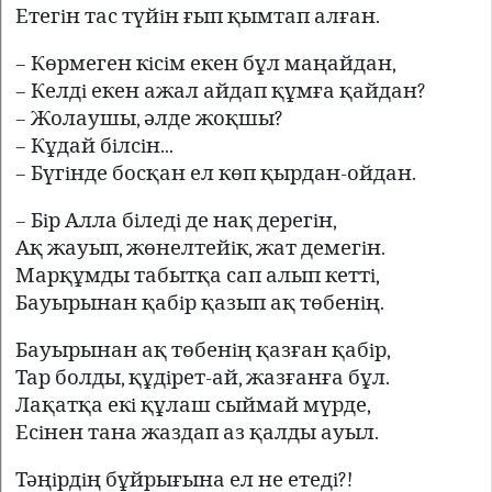
Етегiн тас түйiн ғып қымтап алған.
– Көрмеген кiсiм екен бұл маңайдан,
– Келдi екен ажал айдап құмға қайдан?
– Жолаушы, әлде жоқшы?
– Кұдай бiлсiн...
– Бүгiнде босқан ел көп қырдан-ойдан.
– Бiр Алла бiледi де нақ дерегiн,
Ақ жауып, жөнелтейiк, жат демегiн.
Марқұмды табытқа сап алып кеттi,
Бауырынан қабiр қазып ақ төбенiң.
Бауырынан ақ төбенiң қазған қабiр,
Тар болды, құдiрет-ай, жазғанға бұл.
Лақатқа екi құлаш сыймай мүрде,
Есiнен тана жаздап аз қалды ауыл.
Тәңiрдiң бұйрығына ел не етедi?!