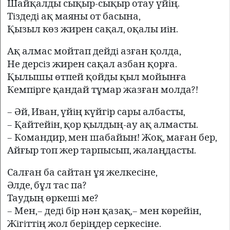
Шайқалды сықыр-сықыр отау үйiң.
Тiздедi ақ маяны от басына,
Қызыл көз жирен сақал, оқалы иiн.
Ақ алмас мойтап дейдi азған қолда,
Не дерсiз жирен сақал азбан қорға.
Қылышы өтпей қойды қыл мойынға
Кемпiрге қандай тұмар жазған молда?!
– Әй, Иван, үйiң күйгiр сары албасты,
– Қайтейiн, қор қылдың-ау ақ алмасты.
– Командир, мен шабайын! Жоқ, маған бер,
Айғыр топ жер тарпысып, жалаңдасты.
Салған ба сайтан ұя желкесiне,
Әлде, бұл тас па?
Таудың өркешi ме?
– Мен,– дедi бiр нән қазақ,– мен көрейiн,
Жiгiттiң жол берiңдер серкесiне.