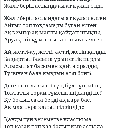
Жалт берiп астындағы ат құлап өлдi.
Жалт берiп астындағы ат құлап өлген,
Айғыр топ тоқтамады бұған ерген.
Ақ кемпiр ақ маялы қайдан шықты,
Аруақтай құм астынан шыға келген.
Ай, жеттi-ау, жеттi, жеттi, жетiп қалды,
Бақыртып басына ұрып сетiк нарды.
Алысып ат басымен қайта оралды,
Тұсынан бала қыздың өтiп бәңгi.
Деген сәт ләззаттi түн, бұл түн, мiне,
Тоқтатты торай тұмсық шiркiндi не?
Қу болып сала бердi ақ қара бас,
Ақ мая, тұра қалып сiлкiндi де.
Қанды түн кереметке ұласты ма,
Топ қазақ топ қаз болып қыр асты да,