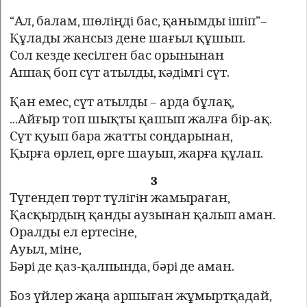
“Ал, балам, шөлiңдi бас, қанымды iшiп”–
Құлады жансыз дене шағыл құшып.
Сол кезде кесiлген бас орынынан
Аппақ боп сүт атылды, кәдiмгi сүт.
Қан емес, сүт атылды – арда бұлақ,
...Айғыр топ шықты қашып жалға бiр-ақ.
Сүт қуып бара жатты соңдарынан,
Қырға өрлеп, өрге шауып, жарға құлап.
3
Түгендеп төрт түлiгiн жамыраған,
Қасқырдың қанды аузынан қалып аман.
Оралды ел ертесiне,
Ауыл, мiне,
Бәрi де қаз-қалпында, бәрi де аман.
Боз үйлер жаңа аршыған жұмыртқадай,