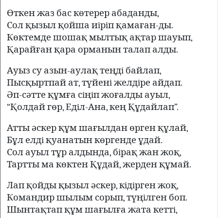
Өткен жаз бас көтерер абаданды,
Сол қызыл қойша иiрiп қамаған-ды.
Көктемде шошақ мылтық ақтар шауып,
Қарайған қара орманын талап алды.
Ауыз су азын-аулақ теңдi байлап,
Пысқыртпай ат, түйенi желдiре айдап.
Әп-сәтте құмға сiңiп жоғалды ауыл,
“Қолдай гөр, Едiл-Ана, кең Құдайлап”.
Атты әскер құм шағылдан өрген құлай,
Бұл елдi қуанатын көргенде ұдай.
Сол ауыл тұр алдында, бiрақ жан жоқ,
Тартты ма көктен Құдай, жерден құмай.
Лап қойды қызыл әскер, кiдiрген жоқ,
Командир шылым сорып, түңiлген боп.
Шынтақтап құм шағылға жата кеттi,