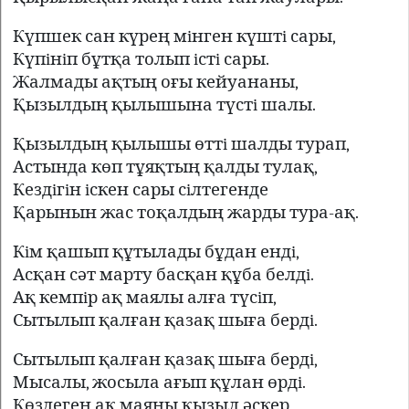
Күпшек сан күрең мiнген күштi сары,
Күпiнiп бұтқа толып iстi сары.
Жалмады ақтың оғы кейуананы,
Қызылдың қылышына түстi шалы.
Қызылдың қылышы өттi шалды турап,
Астында көп тұяқтың қалды тулақ,
Кездiгiн iскен сары сiлтегенде
Қарынын жас тоқалдың жарды тура-ақ.
Кiм қашып құтылады бұдан ендi,
Асқан сәт марту басқан құба белдi.
Ақ кемпiр ақ маялы алға түсiп,
Сытылып қалған қазақ шыға бердi.
Сытылып қалған қазақ шыға бердi,
Мысалы, жосыла ағып құлан өрдi.
Көздеген ақ маяны қызыл әскер,