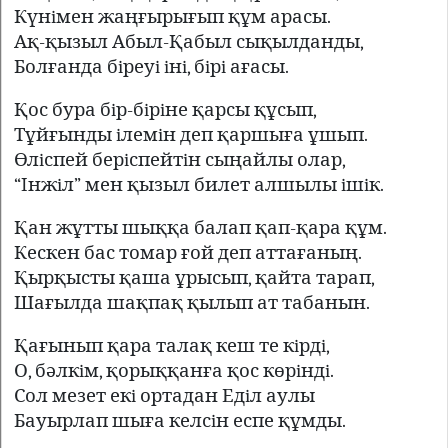
Күнiмен жаңғырығып құм арасы.
Ақ-қызыл Абыл-Қабыл сықылданды,
Болғанда бiреуi iнi, бiрi ағасы.
Қос бура бiр-бiрiне қарсы құсып,
Тұйғынды iлемiн деп қаршыға ұшып.
Өлiспей берiспейтiн сыңайлы олар,
“Iнжiл” мен қызыл билет алшылы iшiк.
Қан жұтты шыққа балап қап-қара құм.
Кескен бас томар ғой деп аттағаның.
Қырқысты қаша ұрысып, қайта тарап,
Шағылда шақпақ қылып ат табанын.
Қағынып қара талақ кеш те кiрдi,
О, бәлкiм, қорыққанға қос көрiндi.
Сол мезет екi ортадан Едiл аулы
Бауырлап шыға келсiн еспе құмды.