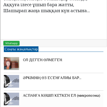
Аққуға iлесе ұшып бара жатты,
Шашырап жаңа шыққан күн астына...
Whatsapp
Соңғы жаңалықтар
ОЛ ДЕГЕН ӨЛМЕГЕН
ӘРКІМНІҢ ӨЗ ЕСЕНҒАЛИЫ БАР...
АСПАНҒА КӨШІП КЕТКЕН ЕЛ (микропоэма)