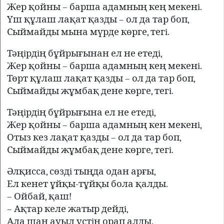
Жер қойны – барша адамның кең мекенi.
Үш құлаш лақат қазды – ол да тар боп,
Сыймайды мына мүрде көрге, тегi.
Тәңiрдiң бұйрығынан ел не етедi,
Жер қойны – барша адамның кең мекенi.
Төрт құлаш лақат қазды – ол да тар боп,
Сыймайды жұмбақ дене көрге, тегi.
Тәңiрдiң бұйрығына ел не етедi,
Жер қойны – барша адамның кен мекенi,
Отыз кез лақат қазды – ол да тар боп,
Сыймайды жұмбақ дене көрге, тегi.
Әлқисса, сөздi тыңда одан арғы,
Ел кенет ұйқы-тұйқы бола қалды.
– Ойбай, қаш!
– Ақтар келе жатыр дейдi,
Ала шаң ауыл үстiн орап алды.