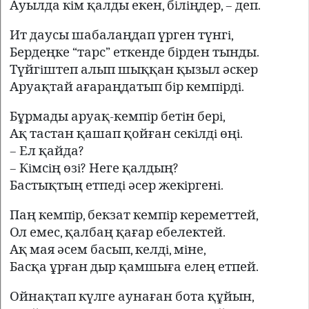
Ауылда кiм қалды екен, бiлiңдер, – деп.
Ит даусы шабалаңдап үрген түнгi,
Бердеңке “тарс” еткенде бiрден тынды.
Түйгiштеп алып шыққан қызыл әскер
Аруақтай ағараңдатып бiр кемпiрдi.
Бұрмады аруақ-кемпiр бетiн берi,
Ақ тастан қашап қойған секiлдi өңi.
– Ел қайда?
– Кiмсiң өзi? Неге қалдың?
Бастықтың етпедi әсер жекiргенi.
Паң кемпiр, бекзат кемпiр кереметтей,
Ол емес, қалбаң қағар ебелектей.
Ақ мая әсем басып, келдi, мiне,
Басқа ұрған дыр қамшыға елең етпей.
Ойнақтап күлге аунаған бота құйын,