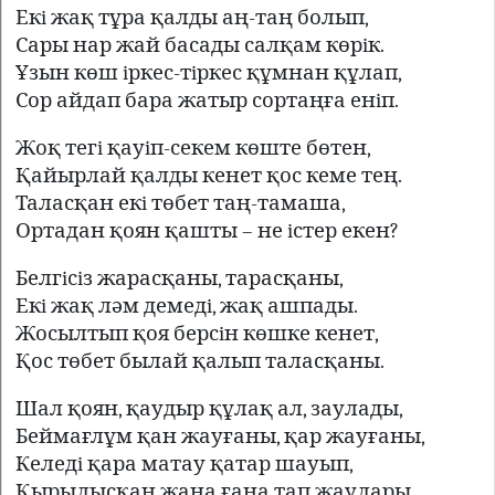
Екi жақ тұра қалды аң-таң болып,
Сары нар жай басады салқам көрiк.
Ұзын көш iркес-тiркес құмнан құлап,
Сор айдап бара жатыр сортаңға енiп.
Жоқ тегi қауiп-секем көште бөтен,
Қайырлай қалды кенет қос кеме тең.
Таласқан екi төбет таң-тамаша,
Ортадан қоян қашты – не iстер екен?
Белгiсiз жарасқаны, тарасқаны,
Екi жақ ләм демедi, жақ ашпады.
Жосылтып қоя берсiн көшке кенет,
Қос төбет былай қалып таласқаны.
Шал қоян, қаудыр құлақ ал, заулады,
Беймағлұм қан жауғаны, қар жауғаны,
Келедi қара матау қатар шауып,
Қырылысқан жаңа ғана тап жаулары.