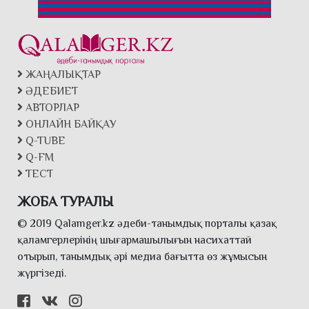
ЖАҢАЛЫҚТАР
ӘДЕБИЕТ
АВТОРЛАР
ОНЛАЙН БАЙҚАУ
Q-TUBE
Q-FM
ТЕСТ
ЖОБА ТУРАЛЫ
© 2019 Qalamger.kz әдеби-танымдық порталы қазақ
қаламгерлерінің шығармашылығын насихаттай
отырып, танымдық әрі медиа бағытта өз жұмысын
жүргізеді.