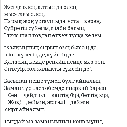
Жез де өлең, алтын да өлең,
мыс-тағы өлең,
Парық жоқ ұстаушыда, ұста – керең.
Сүйретiп сүйегiмдi iлби басып,
Iлияс шал тоқтап өткен тұсқа келем:
“Халқыңның сырын өзiң бiлесiң де,
Iсiне күлесiң де, күйесiң де.
Қаласың кейде ренжiп, кейде мәз боп,
Әйтеуiр, сол халықты сүйесiң де”.
Басынан неше түмен бұлт айналып,
Заман тұр тас төбемде шырқай барып.
– Сен, – дейдi ол, – көптiң бiрi, беттiң кiрi,
– Жоқ! – деймiн, жоғал! – деймiн
сырт айналып.
Тыңдай ма заманымның көшi мұны,