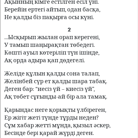
Ақынның кiмге естiлген есiл үнi.
Берейiн ертегi айтып, одан басқа,
Не қалды бiз пақырға осы күнi.
2
...Ысқырып жылан орап керегенi,
У тамып шаңырақтан төбедегi.
Көштi ауыл көтерiлiп түн iшiнде,
Ақ орда адыра қап дөдегелi.
Желiде құлын қалды сона талап,
Желiнбей сүр ет қалды шара табақ.
Деген бар: “иесiз үй – киесiз үй”,
Ақ төбет сұғынды-ай бiр ала тамақ.
Қарындас неге қорықты үлбiреген,
Ер жiгiт жетi түнде тұрды неден?
Сұм хабар жеттi мұнда, қызыл әскер,
Бесiнде берi қарай жүрдi деген.