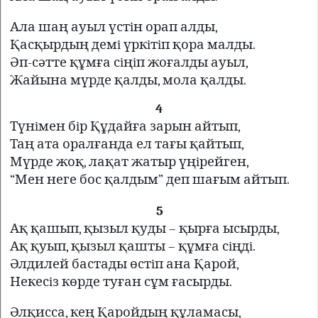
Ала шаң ауыл үстiн орап алды,
Қасқырдың демi үркiтiп қора малды.
Әп-сәтте құмға сiңiп жоғалды ауыл,
Жайына мүрде қалды, мола қалды.
4
Түнiмен бiр Құдайға зарын айтып,
Таң ата оралғанда ел тағы қайтып,
Мүрде жоқ, лақат жатыр үңiрейген,
“Мен неге бос қалдым” деп шағым айтып.
5
Ақ қашып, қызыл қуды – қырға ысырды,
Ақ қуып, қызыл қашты – құмға сiңдi.
Әлдилей бастады өстiп ана Қарой,
Некесiз көрде туған сұм ғасырды.
Әлқисса, кең Қаройдың құламасы,