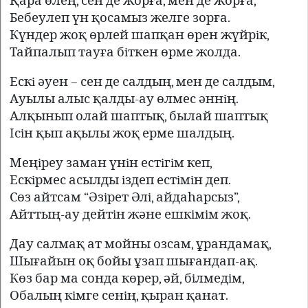
Қара өлең, сен де жорға, мен де жорға,
Бебеулеп үн қосамыз желге зорға.
Күндер жоқ өрлей шапқан өрен жүйрiк,
Тайпалып тауға бiткен өрме жолда.
Ескi әуен – сен де салдың, мен де салдым,
Ауылы алыс қалды-ау өлмес әннiң.
Алқынып олай шаптық, былай шаптық
Iсiн қып ақылы жоқ ерме шалдың.
Меңiреу заман үнiн естiгiм кеп,
Ескiрмес асылды iздеп естiмiн деп.
Сөз айтсам “Әзiрет Әлi, айдаһарсыз”,
Айттың-ау дейтiн және ешкiмiм жоқ.
Дау салмақ ат мойны озсам, ұрандамақ,
Шығайын оқ бойы ұзап шығандап-ақ.
Көз бар ма сонда көрер, әй, бiлмедiм,
Обалың кiмге сенiң, қыран қанат.