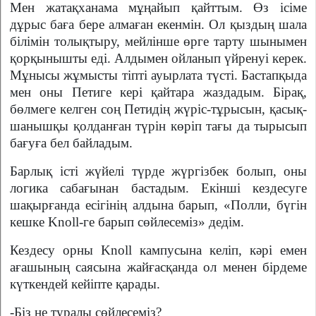
Мен жатақханама мұңайып қайттым. Өз ісіме
дұрыс баға бере алмаған екенмін. Ол қыздың шала
білімін толықтыру, мейлінше өрге тарту шынымен
қорқынышты еді. Алдымен ойланып үйренуі керек.
Мұнысы жұмысты тіпті ауырлата түсті. Бастапқыда
мен оны Петиге кері қайтара жаздадым. Бірақ,
бөлмеге келген соң Петидің жүріс-тұрысын, қасық-
шанышқы қолданған түрін көріп тағы да тырысып
бағуға бел байладым.
Барлық істі жүйелі түрде жүргізбек болып, оны
логика сабағынан бастадым. Екінші кездесуге
шақырғанда есігінің алдына барып, «Полли, бүгін
кешке Knoll-ге барып сөйлесеміз» дедім.
Кездесу орны Knoll кампусына келіп, кәрі емен
ағашының саясына жайғасқанда ол менен бірдеме
күткендей кейіпте қарады.
-Біз не туралы сөйлесеміз?