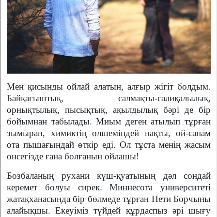
Мен қисынды ойлай алатын, алғыр жігіт болдым.
Байқағыштық, салмақты-салиқалылық,
орнықтылық, пысықтық, ақылдылық бәрі де бір
бойымнан табылады. Миым деген атылып тұрған
зымыран, химиктің өлшеміндей нақты, ой-санам
ота пышағындай өткір еді. Ол тұста менің жасым
онсегізде ғана болғанын ойлашы!
Бозбаланың рухани күш-қуатының дәл сондай
керемет болуы сирек. Миннесота университеті
жатақханасында бір бөлмеде тұрған Пети Борчыны
алайықшы. Екеуіміз түйдей құрдаспыз әрі шығу