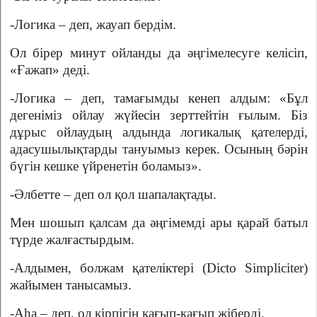
-Логика – деп, жауап бердім.
Ол бірер минут ойланды да әңгімелесуге келісіп,
«Ғажап» деді.
-Логика – деп, тамағымды кенеп алдым: «Бұл
дегеніміз ойлау жүйесін зерттейтін ғылым. Біз
дұрыс ойлаудың алдында логикалық қателерді,
адасушылықтарды тануымыз керек. Осының бәрін
бүгін кешке үйренетін боламыз».
-Әлбетте – деп ол қол шапалақтады.
Мен шошып қалсам да әңгімемді ары қарай батыл
түрде жалғастырдым.
-Алдымен, болжам қателіктері (Dicto Simpliciter)
жайымен танысамыз.
-Аһа – деп, ол кірпігін қағып-қағып жіберді.