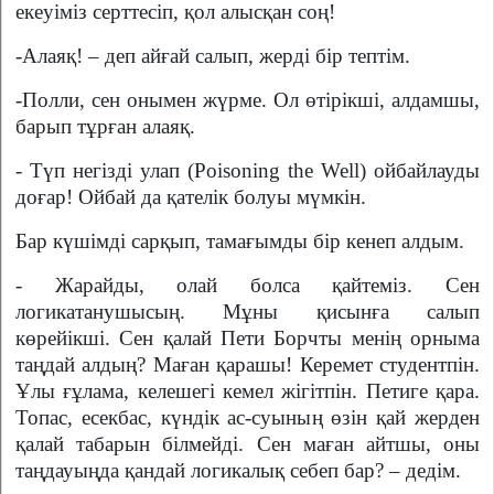
екеуіміз серттесіп, қол алысқан соң!
-Алаяқ! – деп айғай салып, жерді бір тептім.
-Полли, сен онымен жүрме. Ол өтірікші, алдамшы,
барып тұрған алаяқ.
- Түп негізді улап (Poisoning the Well) ойбайлауды
доғар! Ойбай да қателік болуы мүмкін.
Бар күшімді сарқып, тамағымды бір кенеп алдым.
- Жарайды, олай болса қайтеміз. Сен
логикатанушысың. Мұны қисынға салып
көрейікші. Сен қалай Пети Борчты менің орныма
таңдай алдың? Маған қарашы! Керемет студентпін.
Ұлы ғұлама, келешегі кемел жігітпін. Петиге қара.
Топас, есекбас, күндік ас-суының өзін қай жерден
қалай табарын білмейді. Сен маған айтшы, оны
таңдауыңда қандай логикалық себеп бар? – дедім.