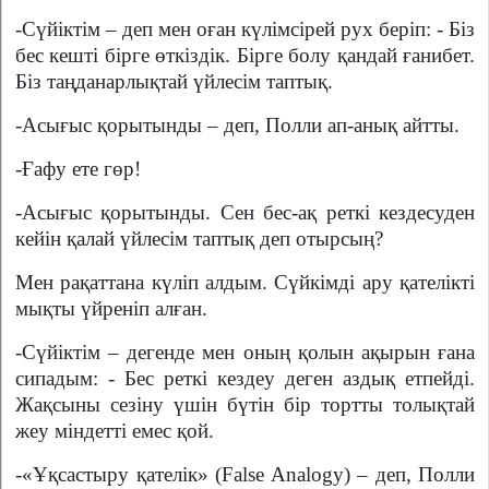
-Сүйіктім – деп мен оған күлімсірей рух беріп: - Біз
бес кешті бірге өткіздік. Бірге болу қандай ғанибет.
Біз таңданарлықтай үйлесім таптық.
-Асығыс қорытынды – деп, Полли ап-анық айтты.
-Ғафу ете гөр!
-Асығыс қорытынды. Сен бес-ақ реткі кездесуден
кейін қалай үйлесім таптық деп отырсың?
Мен рақаттана күліп алдым. Сүйкімді ару қателікті
мықты үйреніп алған.
-Сүйіктім – дегенде мен оның қолын ақырын ғана
сипадым: - Бес реткі кездеу деген аздық етпейді.
Жақсыны сезіну үшін бүтін бір тортты толықтай
жеу міндетті емес қой.
-«Ұқсастыру қателік» (False Analogy) – деп, Полли