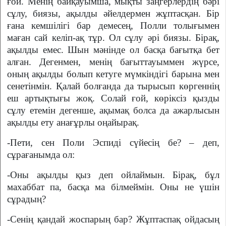
ғой. Менің байқауымша, мықты заңгерлердің бәрі
сұлу, биязы, ақылды әйелдермен жұптасқан. Бір
ғана кемшілігі бар демесең, Полли толығымен
маған сай келіп-ақ тұр. Ол сұлу әрі биязы. Бірақ,
ақылды емес. Шын мәнінде ол басқа бағытқа бет
алған. Дегенмен, менің бағыттауыммен жүрсе,
оның ақылды болып кетуге мүмкіндігі барына мен
сенетінмін. Қалай болғанда да тырысып көргеннің
еш артықтығы жоқ. Солай ғой, көріксіз қызды
сұлу етемін дегенше, ақымақ болса да ажарлысын
ақылды ету анағұрлы оңайырақ.
-Пети, сен Поли Эспиді сүйесің бе? – деп,
сұрағанымда ол:
-Оны ақылды қыз деп ойлаймын. Бірақ, бұл
махаббат па, басқа ма білмеймін. Оны не үшін
сұрадың?
-Сенің қандай жоспарың бар? Жұптаспақ ойдасың