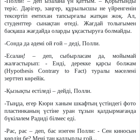
-Полли! – деп ызалана үн қаттым. – Қорытынды
теріс. Дәрігер, заңгер, құрылысшы не үйренгенін
тексертіп емтихан тапсырғалы жатқан жоқ. Ал,
студенттер сынақтан өтеді. Жағдай толығымен
басқаша жағдайда оларды ұқсастыруға болмайды.
-Сонда да әдемі ой ғой – деді, Полли.
-Есалаң! – деп, сыбырласам да, мойымай
жалғастырып: - Енді, дерекке қарсы болжам
(Hypothesis Contrary to Fact) туралы мәселені
зерттеп көрейік.
-Қызықты естіледі – дейді, Полли.
-Тыңда, егер Кюри ханым шкафтың үстіндегі фото
пластинканың үстіне уран тұзын қалдырмағанда
бүкіләлем Радиді білмес еді.
-Рас, рас – деп, бас изеген Полли: - Сен киносын
көрдің бе? Мені таң қалдырды ғой...