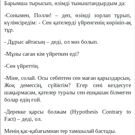
Барымша тырысып, өзімді тыныштандырдым да:
-Сонымен, Полли! – деп, өзімді зорлап тұрып,
күлімсіредім: - Сен қателерді үйренгенің көрініп-ақ
тұр.
- Дұрыс айтасың – деді, ол мәз болып.
-Мұны саған кім үйреткен еді?
-Сен үйреттің.
-Міне, солай. Осы себептен сен маған қарыздарсың.
Жоқ демессің, сүйіктім? Егер сені кездесуге
шақырмасам, қателер туралы сен ешқашан білмеген
болар едің ғой.
-
Дерекке
қарсы
болжам
(Hypothesis Contrary to
Fact) –
деді
,
ол
.
Менің
қас
-
қабағымнан
тер
тамшылай
бастады
.