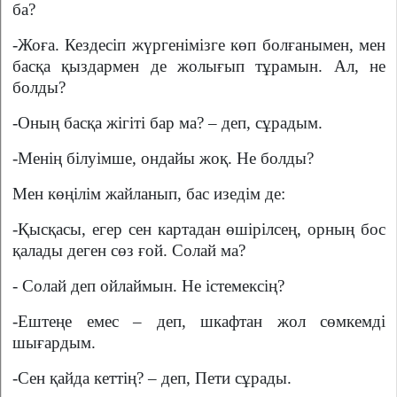
ба?
-Жоға. Кездесіп жүргенімізге көп болғанымен, мен
басқа қыздармен де жолығып тұрамын. Ал, не
болды?
-Оның басқа жігіті бар ма? – деп, сұрадым.
-Менің білуімше, ондайы жоқ. Не болды?
Мен көңілім жайланып, бас изедім де:
-Қысқасы, егер сен картадан өшірілсең, орның бос
қалады деген сөз ғой. Солай ма?
- Солай деп ойлаймын. Не істемексің?
-Ештеңе емес – деп, шкафтан жол сөмкемді
шығардым.
-Сен қайда кеттің? – деп, Пети сұрады.