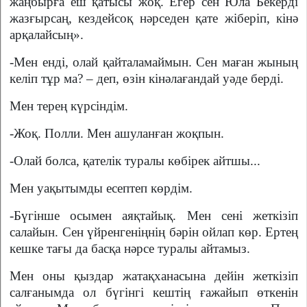
жаңбырға еш қатысы жоқ. Егер сен Юла Бекерді
жазғырсаң, кездейсоқ нәрседен қате жіберіп, кінә
арқалайсың».
-Мен енді, олай қайталамаймын. Сен маған жының
келіп тұр ма? – деп, өзін кінәлағандай уәде берді.
Мен терең күрсіндім.
-Жоқ. Полли. Мен ашуланған жоқпын.
-Олай болса, қателік туралы көбірек айтшы...
Мен уақытымды есептеп көрдім.
-Бүгінше осымен аяқтайық. Мен сені жеткізіп
салайын. Сен үйренгеніңнің бәрін ойлап көр. Ертең
кешке тағы да басқа нәрсе туралы айтамыз.
Мен оны қыздар жатақханасына дейін жеткізіп
салғанымда ол бүгінгі кештің ғажайып өткенін