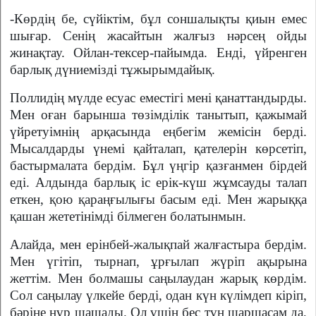
-Көрдің бе, сүйіктім, бұл соншалықты қиын емес
шығар. Сенің жасайтын жалғыз нәрсең ойды
жинақтау. Ойлан-тексер-пайымда. Енді, үйренген
барлық дүниемізді тұжырымдайық.
Поллидің мүлде есуас еместігі мені қанаттандырды.
Мен оған барынша төзімділік танытып, қажымай
үйретуімнің арқасында еңбегім жемісін берді.
Мысалдарды үнемі қайталап, қателерін көрсетіп,
бастырмалата бердім. Бұл үңгір қазғанмен бірдей
еді. Алдында барлық іс ерік-күш жұмсауды талап
еткен, қою қараңғылығы басым еді. Мен жарыққа
қашан жететінімді білмеген болатынмын.
Алайда, мен ерінбей-жалықпай жалғастыра бердім.
Мен үгітіп, тырнап, ұрғылап жүріп ақырына
жеттім. Мен болмашы саңылаудан жарық көрдім.
Сол саңылау үлкейе берді, одан күн күлімдеп кіріп,
бәріне нұр шашады. Ол үшін бес түн шаршасам да,