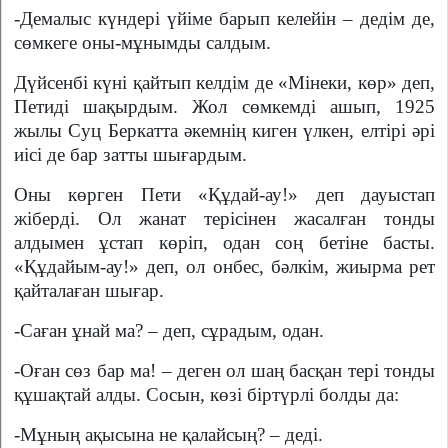
-Демалыс күндері үйіме барып келейін – дедім де,
сөмкеге оны-мұнымды салдым.
Дүйсенбі күні қайтып келдім де «Мінеки, көр» деп,
Петиді шақырдым. Жол сөмкемді ашып, 1925
жылы Суц Беркатта әкемнің киген үлкен, елтірі әрі
иісі де бар затты шығардым.
Оны көрген Пети «Құдай-ау!» деп дауыстап
жіберді. Ол жанат терісінен жасалған тонды
алдымен ұстап көріп, одан соң бетіне басты.
«Құдайым-ау!» деп, ол онбес, бәлкім, жиырма рет
қайталаған шығар.
-Саған ұнай ма? – деп, сұрадым, одан.
-Оған сөз бар ма! – деген ол шаң басқан тері тонды
құшақтай алды. Сосын, көзі біртүрлі болды да:
-Мұның ақысына не қалайсың? – деді.