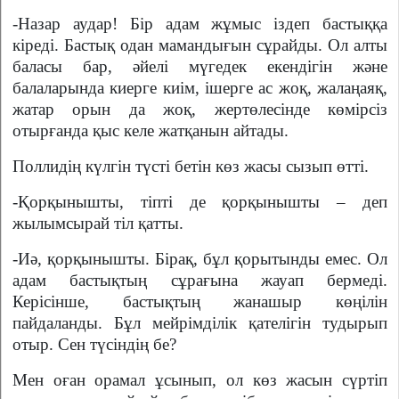
-Назар аудар! Бір адам жұмыс іздеп бастыққа
кіреді. Бастық одан мамандығын сұрайды. Ол алты
баласы бар, әйелі мүгедек екендігін және
балаларында киерге киім, ішерге ас жоқ, жалаңаяқ,
жатар орын да жоқ, жертөлесінде көмірсіз
отырғанда қыс келе жатқанын айтады.
Поллидің күлгін түсті бетін көз жасы сызып өтті.
-Қорқынышты, тіпті де қорқынышты – деп
жылымсырай тіл қатты.
-Иә, қорқынышты. Бірақ, бұл қорытынды емес. Ол
адам бастықтың сұрағына жауап бермеді.
Керісінше, бастықтың жанашыр көңілін
пайдаланды. Бұл мейрімділік қателігін тудырып
отыр. Сен түсіндің бе?
Мен оған орамал ұсынып, ол көз жасын сүртіп