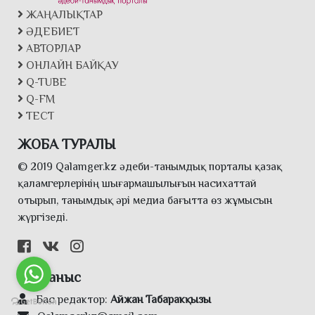
ЖАҢАЛЫҚТАР
ӘДЕБИЕТ
АВТОРЛАР
ОНЛАЙН БАЙҚАУ
Q-TUBE
Q-FM
ТЕСТ
ЖОБА ТУРАЛЫ
© 2019 Qalamger.kz әдеби-танымдық порталы қазақ
қаламгерлерінің шығармашылығын насихаттай
отырып, танымдық әрі медиа бағытта өз жұмысын
жүргізеді.
Байланыс
Бас редактор:
Айжан Табаракқызы