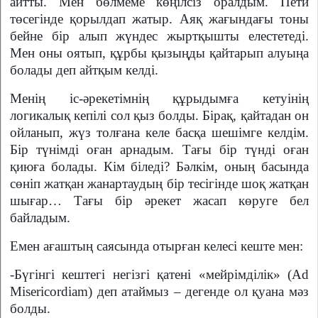
айтты. Мен бөлмеме көңілсіз оралдым. Пети
төсегінде қорылдап жатыр. Аяқ жағындағы тоны
бейне бір алып жүндес жыртқышты елестетеді.
Мен оны оятып, құрбы қызыңды қайтарып алуыңа
болады деп айтқым келді.
Менің іс-әрекетімнің құрыдымға кетуінің
логикалық кепілі сол қыз болды. Бірақ, қайтадан он
ойланып, жүз толғана келе басқа шешімге келдім.
Бір түнімді оған арнадым. Тағы бір түнді оған
қиюға болады. Кім біледі? Бәлкім, оның басында
сөніп жатқан жанартаудың бір тесігінде шоқ жатқан
шығар… Тағы бір әрекет жасап көруге бел
байладым.
Емен ағаштың саясында отырған келесі кеште мен:
-Бүгінгі кештегі негізгі қатені «мейрімділік» (Ad
Misericordiam) деп атаймыз – дегенде ол қуана мәз
болды.