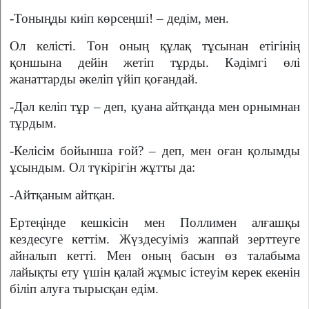
-Тоныңды киіп көрсеңші! – дедім, мен.
Ол келісті. Тон оның құлақ тұсынан етігінің
қоншына дейін жетіп тұрды. Кәдімгі өлі
жанаттарды әкеліп үйіп қоғандай.
-Дәл келіп тұр – деп, қуана айтқанда мен орнымнан
тұрдым.
-Келісім бойынша ғой? – деп, мен оған қолымды
ұсындым. Ол түкірігін жұтты да:
-Айтқаным айтқан.
Ертеңінде кешкісін мен Поллимен алғашқы
кездесуге кеттім. Жүздесуіміз жаппай зерттеуге
айналып кетті. Мен оның басын өз талабыма
лайықты ету үшін қалай жұмыс істеуім керек екенін
біліп алуға тырысқан едім.