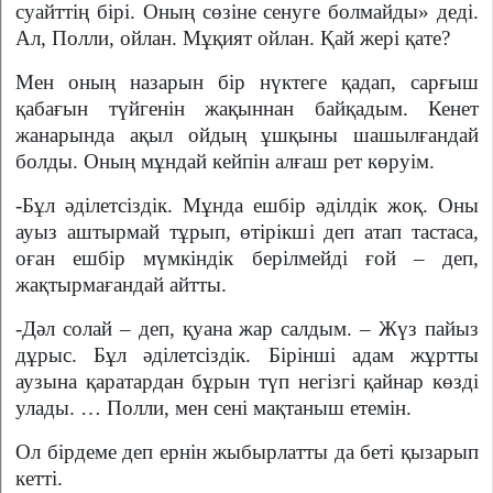
суайттің бірі. Оның сөзіне сенуге болмайды» деді.
Ал, Полли, ойлан. Мұқият ойлан. Қай жері қате?
Мен оның назарын бір нүктеге қадап, сарғыш
қабағын түйгенін жақыннан байқадым. Кенет
жанарында ақыл ойдың ұшқыны шашылғандай
болды. Оның мұндай кейпін алғаш рет көруім.
-Бұл әділетсіздік. Мұнда ешбір әділдік жоқ. Оны
ауыз аштырмай тұрып, өтірікші деп атап тастаса,
оған ешбір мүмкіндік берілмейді ғой – деп,
жақтырмағандай айтты.
-Дәл солай – деп, қуана жар салдым. – Жүз пайыз
дұрыс. Бұл әділетсіздік. Бірінші адам жұртты
аузына қаратардан бұрын түп негізгі қайнар көзді
улады. … Полли, мен сені мақтаныш етемін.
Ол бірдеме деп ернін жыбырлатты да беті қызарып
кетті.