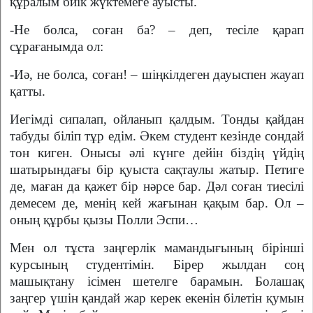
құралым биік жүктемеге ауысты.
-Не болса, соған ба? – деп, тесіле қарап
сұрағанымда ол:
-Иә, не болса, соған! – шіңкілдеген дауыспен жауап
қатты.
Иегімді сипалап, ойланып қалдым. Тонды қайдан
табуды біліп тұр едім. Әкем студент кезінде сондай
тон киген. Онысы әлі күнге дейін біздің үйдің
шатырындағы бір қуыста сақтаулы жатыр. Петиге
де, маған да қажет бір нәрсе бар. Дәл соған тиесілі
демесем де, менің кей жағынан қақым бар. Ол –
оның құрбы қызы Полли Эспи…
Мен ол тұста заңгерлік мамандығының бірінші
курсының студентімін. Бірер жылдан соң
машықтану ісімен шетелге барамын. Болашақ
заңгер үшін қандай жар керек екенін білетін қумын