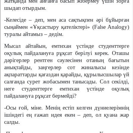
жатқанда мен айғайға басып жібермеу үшін зорға
шыдап отырдым.
-Келесіде – деп, мен аса сақтықпен әрі бұйырған
сыңаймен «Ұқсастыру қателіктері» (False Analogy)
туралы айтамыз – дедім.
Мысал айтайын, емтихан үстінде студенттерге
оқулық пайдалануға рұқсат берілуі керек. Оташы
дәрігерлер рентген сәулесінен отаның бағытын
анықтайды, заңгерлер сот жиналысы кезінде
ақпараттарды қағаздан қарайды, құрылысшылар үй
салғанда сурет жобасымен танысады. Сол секілді,
неге студенттерге емтихан үстінде оқулық
пайдалануға рұқсат бермейді?
-Осы ғой, міне. Менің естіп келген дүниелерімнің
ішіндегі ең ғажап идея екен – деп, ол қуана жар
салды.