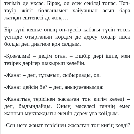
тегіміз де ұқсас. Бірақ, ол есек секілді топас. Тәп-
тәуір жігіт болғанымен хайуаннан асып бара
жатқан ештеңесі де жоқ …
Бір күні кешке оның өң-түссіз қабағы түсіп төсек
үстінде отырғанын көрдім де дереу соқыр ішек
болды деп диагноз қоя салдым.
-Қозғалма! – дедім оған. – Ешбір дәрі ішпе, мен
тезірек дәрігер шақырып келейін.
-Жанат – деп, тұтығып, сыбырлады, ол.
-Жанат дейсің бе? – деп, анықтағанымда:
-Жанаттың терісінен жасалған тон кигім келеді –
деп, быдыңдайды. Оның мәселесі тәннің емес
жанның мұқтаждығы екенін дереу ұға қойдым.
-Сен неге жанат терісінен жасалған тон кигің келді?
…