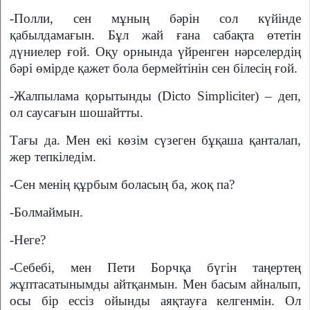
-Полли, сен мұның бәрін сол күйінде
қабылдамағын. Бұл жай ғана сабақта өтетін
дүниелер ғой. Оқу орнында үйренген нәрселердің
бәрі өмірде қажет бола бермейтінін сен білесің ғой.
-Жалпылама қорытынды (Dicto Simpliciter) – деп,
ол саусағын шошайтты.
Тағы да. Мен екі көзім сүзеген бұқаша қанталап,
жер тепкіледім.
-Сен менің құрбым боласың ба, жоқ па?
-Болмаймын.
-Неге?
-Себебі, мен Пети Борчқа бүгін таңертең
жұптасатынымды айтқанмын. Мен басым айналып,
осы бір ессіз ойынды аяқтауға келгенмін. Ол