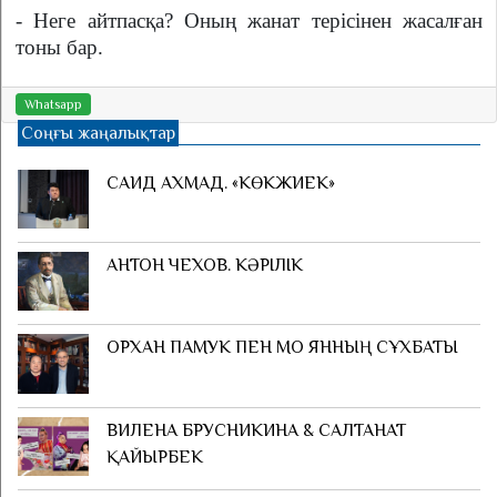
- Неге айтпасқа? Оның жанат терісінен жасалған
тоны бар.
Whatsapp
Соңғы жаңалықтар
САИД АХМАД. «КӨКЖИЕК»
АНТОН ЧЕХОВ. КӘРІЛІК
ОРХАН ПАМУК ПЕН МО ЯННЫҢ СҰХБАТЫ
ВИЛЕНА БРУСНИКИНА & САЛТАНАТ
ҚАЙЫРБЕК