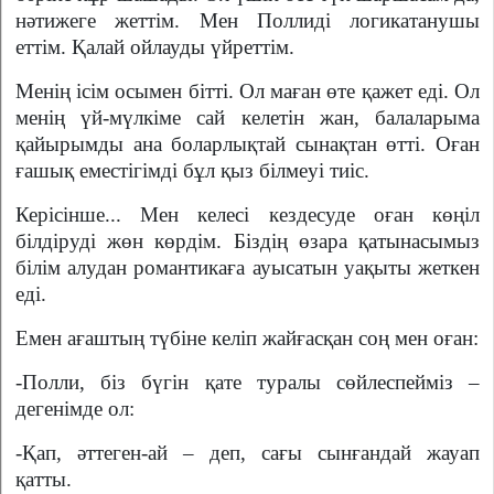
нәтижеге жеттім. Мен Поллиді логикатанушы
еттім. Қалай ойлауды үйреттім.
Менің ісім осымен бітті. Ол маған өте қажет еді. Ол
менің үй-мүлкіме сай келетін жан, балаларыма
қайырымды ана боларлықтай сынақтан өтті. Оған
ғашық еместігімді бұл қыз білмеуі тиіс.
Керісінше... Мен келесі кездесуде оған көңіл
білдіруді жөн көрдім. Біздің өзара қатынасымыз
білім алудан романтикаға ауысатын уақыты жеткен
еді.
Емен ағаштың түбіне келіп жайғасқан соң мен оған:
-Полли, біз бүгін қате туралы сөйлеспейміз –
дегенімде ол:
-Қап, әттеген-ай – деп, сағы сынғандай жауап
қатты.