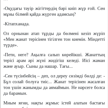
-Оқудағы тәуір жігіттердің бәрі киіп жүр ғой. Сен
мұны білмей қайда жүрген адамсың?
-Кітапханада.
Ол орнынан атап тұрды да бөлмені кезіп жүріп
«Мен жанат терісінен тігілген тон киемін. Міндетті
түрде».
-Пети, неге? Ақылға салып көрейікші. Жанаттың
терісі арам әрі жүні жидігіш келеді. Иісі жаман
және ауыр. Сыны да нашар. Тағы...
-Сен түсінбейсің – деп, ол дереу сөзімді бөлді де: -
Бұл солай болуға тиіс... Жанат терісінен жасалған
тон үшін жанымды да аямаймын. Не нәрсеге болса
да барамын.
Миым яғни, нақты жұмыс істей алатын бастағы