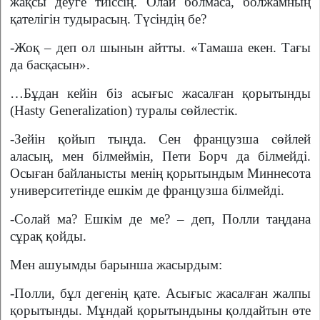
жақсы деуге тиіссің. Олай болмаса, болжамның
қателігін тудырасың. Түсіндің бе?
-Жоқ – деп ол шынын айтты. «Тамаша екен. Тағы
да басқасын».
…Бұдан кейін біз асығыс жасалған қорытынды
(Hasty Generalization) туралы сөйлестік.
-Зейін қойып тыңда. Сен французша сөйлей
аласың, мен білмеймін, Пети Борч да білмейді.
Осыған байланысты менің қорытындым Миннесота
университетінде ешкім де французша білмейді.
-Солай ма? Ешкім де ме? – деп, Полли таңдана
сұрақ қойды.
Мен ашуымды барынша жасырдым:
-Полли, бұл дегенің қате. Асығыс жасалған жалпы
қорытынды. Мұндай қорытындыны қолдайтын өте