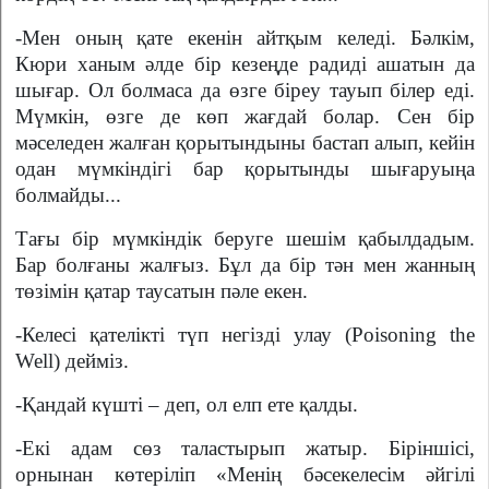
-Мен оның қате екенін айтқым келеді. Бәлкім,
Кюри ханым әлде бір кезеңде радиді ашатын да
шығар. Ол болмаса да өзге біреу тауып білер еді.
Мүмкін, өзге де көп жағдай болар. Сен бір
мәселеден жалған қорытындыны бастап алып, кейін
одан мүмкіндігі бар қорытынды шығаруыңа
болмайды...
Тағы бір мүмкіндік беруге шешім қабылдадым.
Бар болғаны жалғыз. Бұл да бір тән мен жанның
төзімін қатар таусатын пәле екен.
-Келесі қателікті түп негізді улау (Poisoning the
Well) дейміз.
-Қандай күшті – деп, ол елп ете қалды.
-Екі адам сөз таластырып жатыр. Біріншісі,
орнынан көтеріліп «Менің бәсекелесім әйгілі