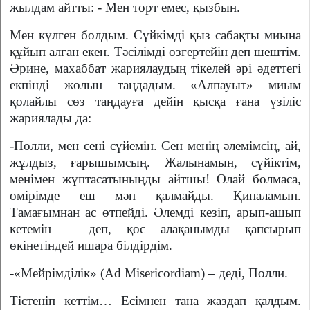
жылдам айтты: - Мен торт емес, қызбын.
Мен күлген болдым. Сүйкімді қыз сабақты миына
құйып алған екен. Тәсілімді өзгертейін деп шештім.
Әрине, махаббат жариялаудың тікелей әрі әдеттегі
екпінді жолын таңдадым. «Алпауыт» миым
қолайлы сөз таңдауға дейін қысқа ғана үзіліс
жариялады да:
-Полли, мен сені сүйемін. Сен менің әлемімсің, ай,
жұлдыз, ғарышымсың. Жалынамын, сүйіктім,
менімен жұптасатыныңды айтшы! Олай болмаса,
өмірімде еш мән қалмайды. Қиналамын.
Тамағымнан ас өтпейді. Әлемді кезіп, арып-ашып
кетемін – деп, қос алақанымды қапсырып
өкінетіндей ишара білдірдім.
-«
Мейрімділік
» (Ad Misericordiam) –
деді
,
Полли
.
Тістеніп
кеттім
…
Есімнен
тана
жаздап
қалдым
.