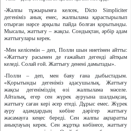
-Жалпы тұжырымға келсек, Dicto Simpliciter
дегеніміз анық емес, жалпылама қарастырылып
отырған нәрсе арқылы пайда болған қорытынды.
Мысалы, жаттығу – жақсы. Сондықтан, әрбір адам
жаттығулары керек.
-Мен келісемін – деп, Полли шын ниетімен айтты:
«Жаттығу расымен де ғажайып дегенді айтқым
келеді. Солай ғой. Жаттығу денені дамытады».
-Полли – деп, мен баяу ғана дыбыстадым.
«Қорытынды дегеніміз адасушылық. Жаттығу
жақсы дегеніміздің өзі жалпылама мәселе.
Айталық, егер сен жүрек ауруына шалдықсаң,
жаттығу саған кері әсер етеді. Дұрыс емес. Жүрек
ауру адамдардың көбіне дәрігер жаттығу
жасамауға кеңес береді. Сен жалпы ақпаратты
анықтауың керек. Сен жұртқа көбінесе, жаттығу