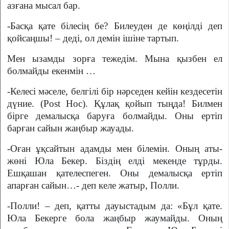
азғана мысал бар.
-Басқа қате білесің бе? Билеуден де көңілді деп
қойсаңшы! – деді, ол демін ішіне тартып.
Мен ызамды зорға тежедім. Мына қызбен ел
болмайды екенмін …
-Келесі мәселе, белгілі бір нәрседен кейін кездесетін
дүние. (Post Hoc). Құлақ қойып тыңда! Билмен
бірге демалысқа баруға болмайды. Оны ертіп
барған сайын жаңбыр жауады.
-Оған ұқсайтын адамды мен білемін. Оның аты-
жөні Юла Бекер. Біздің елді мекенде тұрды.
Ешқашан қателеспеген. Оны демалысқа ертіп
апарған сайын…- деп келе жатыр, Полли.
-Полли! – деп, қатты дауыстадым да: «Бұл қате.
Юла Бекерге бола жаңбыр жаумайды. Оның