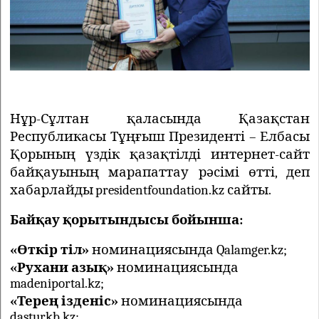
Нұр-Сұлтан қаласында Қазақстан
Республикасы Тұңғыш Президенті – Елбасы
Қорының үздік қазақтілді интернет-сайт
байқауының марапаттау рәсімі өтті, деп
хабарлайды
presidentfoundation.kz сайты.
Байқау қорытындысы бойынша:
«Өткір тіл»
номинациясында Qalamger.kz;
«Рухани азық»
номинациясында
madeniportal.kz;
«Терең ізденіс»
номинациясында
dasturkb.kz;