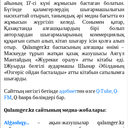
айының 17-сі күні жұмысын бастаған болатын.
Бүгінде қаламгерлердің шығармашылығын
насихаттай отырып, танымдық әрі медиа бағытта өз
жұмысын жүргізіп келеді. Сонымен қатар,
Қазақстанда алғашқылардың бірі болып
авторлардан шығармаларының коммерциялық
құқығын сатып алып, кітап шығару ісін қолға алып
отыр. Qalamger.kz баспасының алғашқы өнімі –
Мәскеуде тұрып жатқан қазақ жазушысы Аягүл
Мантайдың «Жүрекке оралу» атты кітабы еді.
1Жуырда белгілі аудармашы Шынар Әбілданың
«Өзгеріс ойдан басталады» атты кітабын сатылымға
шығарды.
Сайттың негізгі бетінде
әдебиет
тен өзге
Q-Tube,
Q-
FM
, Q-baspa бөлімдері бар.
Qalamger.kz сайтының медиа-жобалары:
Alģashqy...
–
ақын-жазушылар
qalamger
.
kz