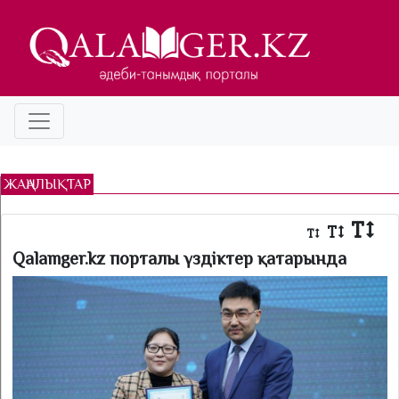
ЖАҢАЛЫҚТАР
Qalamger.kz порталы үздіктер қатарында