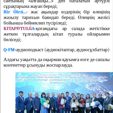
сайтының «алғашқы...» деп баталатын әртүрлі
сұрақтарына жауап береді
;
Bir Óleń...
-
жас ақындар өздерінің бір өлеңінің
жазылу тарихын баяндап береді. Өлеңнің желісі
бойынша бейнеклип түсіріледі;
KITAP&TUL
Ǵ
A
-
қоғамдағы әр салада жетістікке
жеткен тұлғалардың кітап туралы ойларымен
бөліседі;
Q-FM
-
аудиоподкаст (аудиокітаптар, аудиосұхбаттар)
Алдағы уақытта да оқырман қауымға өзге де сапалы
контенттер ұсынуды жоспарлауда.