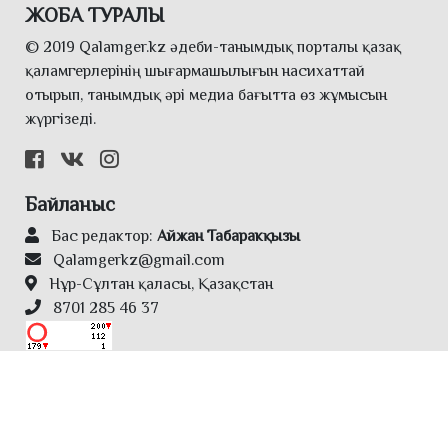
ЖОБА ТУРАЛЫ
© 2019 Qalamger.kz әдеби-танымдық порталы қазақ
қаламгерлерінің шығармашылығын насихаттай
отырып, танымдық әрі медиа бағытта өз жұмысын
жүргізеді.
Байланыс
Бас редактор:
Айжан Табаракқызы
Qalamgerkz@gmail.com
Нұр-Сұлтан қаласы, Қазақстан
8701 285 46 37