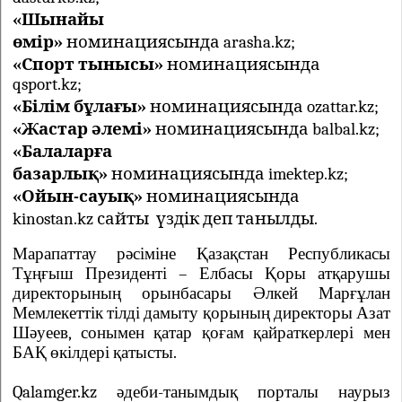
«Шынайы
өмір»
номинациясында arasha.kz;
«Спорт тынысы»
номинациясында
qsport.kz;
«Білім бұлағы»
номинациясында ozattar.kz
;
«Жастар әлемі»
номинациясында balbal.kz;
«Балаларға
базарлық»
номинациясында imektep.kz;
«Ойын-сауық»
номинациясында
kinostan.kz сайты үздік деп танылды.
Марапаттау рәсіміне Қазақстан Республикасы
Тұңғыш Президенті – Елбасы Қоры атқарушы
директорының орынбасары Әлкей Марғұлан
Мемлекеттік тілді дамыту қорының директоры Азат
Шәуеев, сонымен қатар қоғам қайраткерлері мен
БАҚ өкілдері қатысты.
Qalamger.kz
әдеби-танымдық порталы наурыз