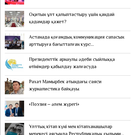
Оқитын ұлт қалыптастыру үшін қандай
қадамдар қажет?
Астанада қоғамдық коммуникация сапасын
арттыруға бағытталған курс
ұйымдастырылды
Президенттік арнаулы әдеби сыйлыққа
өтінімдер қабылдау жалғасуда
Рахат Мамырбек атындағы саяси
журналистика байқауы
«Поэзия ‒ әлем жүрегі»
Ұлттық кітап күні мен кітапханашылар
мерекесі аясында Республикалық ғылыми