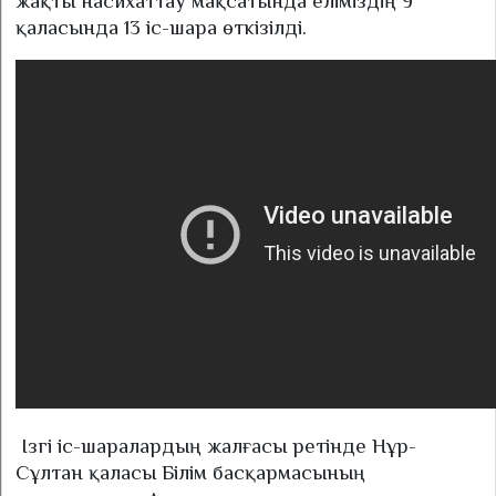
жақты насихаттау мақсатында еліміздің 9
қаласында 13 іс-шара өткізілді.
Ізгі іс-шаралардың жалғасы ретінде Нұр-
Сұлтан қаласы Білім басқармасының