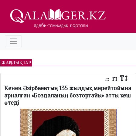
ЖАҢАЛЫҚТАР
Кенен Әзірбаевтың 135 жылдық мерейтойына
арналған «Боздаланың бозторғайы» атты кеш
өтеді