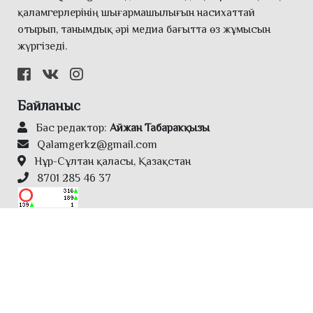
қаламгерлерінің шығармашылығын насихаттай
отырып, танымдық әрі медиа бағытта өз жұмысын
жүргізеді.
Байланыс
Бас редактор:
Айжан Табаракқызы
Qalamgerkz@gmail.com
Нұр-Сұлтан қаласы, Қазақстан
8701 285 46 37