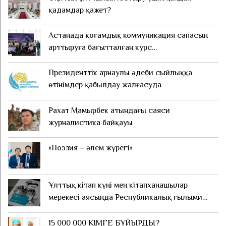
қадамдар қажет?
Астанада қоғамдық коммуникация сапасын
арттыруға бағытталған курс
ұйымдастырылды
Президенттік арнаулы әдеби сыйлыққа
өтінімдер қабылдау жалғасуда
Рахат Мамырбек атындағы саяси
журналистика байқауы
«Поэзия ‒ әлем жүрегі»
Ұлттық кітап күні мен кітапханашылар
мерекесі аясында Республикалық ғылыми
конференция өтті
15 000 000 КІМГЕ БҰЙЫРДЫ?