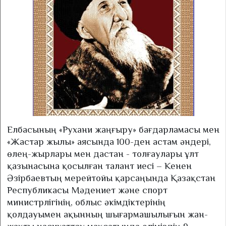
Елбасының «Рухани жаңғыру» бағдарламасы мен
«Жастар жылы» аясында 100-ден астам әндері,
өлең-жырлары мен дастан - толғаулары ұлт
қазынасына қосылған талант иесі – Кенен
Әзірбаевтың мерейтойы қарсаңында Қазақстан
Республикасы Мәдениет және спорт
министрлігінің, облыс әкімдіктерінің
қолдауымен ақынның шығармашылығын жан-