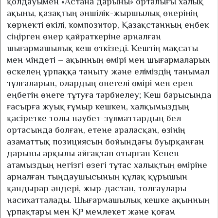
қолдауымен «Астана дарыны» орталығы халық
ақыны, қазақтың әншілік-жыршылық өнерінің
көрнекті өкілі, композитор, Қазақстанның еңбек
сіңірген өнер қайраткеріне арналған
шығармашылық кеш өткізеді.
Кештің мақсаты
мен міндеті – ақынның өмірі мен шығармаларын
өскелең ұрпаққа таныту және еліміздің танымал
тұлғаларын, олардың өнегелі өмірі мен ерен
еңбегін өнеге тұтуға тәрбиелеу; Кеш барысында
ғасырға жуық ғұмыр кешкен, халқымыздың
қасіретке толы нәубет-зұлматтардың бел
ортасында болған, етене араласқан, өзінің
азаматтық позициясын бойындағы буырқанған
дарыны арқылы айғақтап отырған Кенен
атамыздың негізгі өзегі тұтас халықтың өміріне
арналған тыңдаушысының құлақ құрышын
қандырар әндері, жыр-дастан, толғаулары
насихатталады. Шығармашылық кешке ақынның
ұрпақтары мен ҚР мемлекет және қоғам