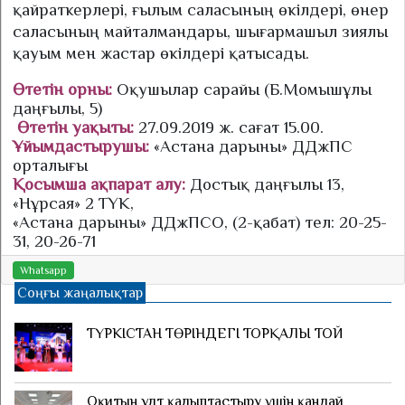
қайраткерлері, ғылым саласының өкілдері, өнер
саласының майталмандары, шығармашыл зиялы
қауым мен жастар өкілдері қатысады.
Өтетін орны:
Оқушылар сарайы (Б.Момышұлы
даңғылы, 5)
Өтетін уақыты:
27.09.2019 ж. сағат 15.00.
Ұйымдастырушы:
«Астана дарыны» ДДжПС
орталығы
Қосымша ақпарат алу:
Достық даңғылы 13,
«Нұрсая» 2 ТҮК,
«Астана дарыны» ДДжПСО, (2-қабат) тел: 20-25-
31, 20-26-71
Whatsapp
Соңғы жаңалықтар
ТҮРКІСТАН ТӨРІНДЕГІ ТОРҚАЛЫ ТОЙ
Оқитын ұлт қалыптастыру үшін қандай