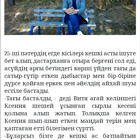
25-ші пәтердің егде кісілері кешкі асты ішуге
бет алып, дастарханға отыра бергені сол еді,
асүйдің арғы бетіндегі көрші үйден тағы да
сатыр-гүтір еткен дыбыстар мен бір-біріне
дүрсе қойған еркек пен әйелдің айхай-шуы
естіле бастады.
-Тағы басталды, - деді Витя ағай келіншегі
Ксения шешей ұсынған сырлы кесені
қолына алып жатып. Толықша келген
Ксения шып-шып еткен маңдай терін мең
қаптаған етті білегімен сүртті.
-Бұларсыз бізге де кешкі ас батпайтын