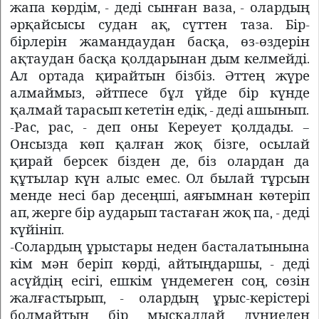
жапа көрдім, - деді сынған ваза, - олардың
әрқайсысы судан ақ, сүттен таза. Бір-
бірлерін жамандаудан басқа, өз-өздерін
ақтаудан басқа қолдарынан дым келмейді.
Ал ортада қирайтын бізбіз. Әттең жүре
алмаймыз, әйтпесе бұл үйде бір күнде
қалмай тарасып кететін едік, - деді ашынып.
-Рас, рас, - деп оны Кереует қолдады. –
Онсызда көп қалған жоқ бізге, осылай
қирай берсек бізден де, біз олардан да
құтылар күн алыс емес. Ол былай тұрсын
менде несі бар десеңші, аяғымнан көтеріп
ап, жерге бір аударып тастаған жоқ па, - деді
күйініп.
-Солардың ұрыстары неден басталатынына
кім мән беріп көрді, айтыңдаршы, - деді
асүйдің есігі, ешкім үндемеген соң, сөзін
жалғастырып, - олардың ұрыс-керістері
болмайтын бір мысқалдай дүниеден