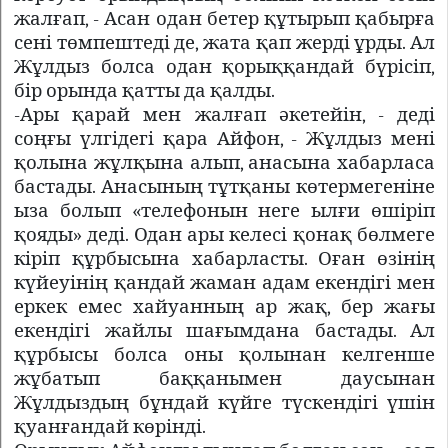
жалғап, - Асан одан бетер құтырып қабырға
сені төмпештеді де, жата қап жерді ұрды. Ал
Жұлдыз болса одан қорыққандай бүрісіп,
бір орында қатты да қалды.
-Ары қарай мен жалғап әкетейін, - деді
соңғы үлгідегі қара Айфон, - Жұлдыз мені
қолына жұлқына алып, анасына хабарласа
бастады. Анасының тұтқаны көтермегеніне
ыза болып «телефонын неге ылғи өшіріп
қояды» деді. Одан ары келесі қонақ бөлмеге
кіріп құрбысына хабарласты. Оған өзінің
күйеуінің қандай жаман адам екендігі мен
еркек емес хайуанның ар жақ, бер жағы
екендігі жайлы шағымдана бастады. Ал
құрбысы болса оны қолынан келгенше
жұбатып баққанымен даусынан
Жұлдыздың бұндай күйге түскендігі үшін
қуанғандай көрінді.