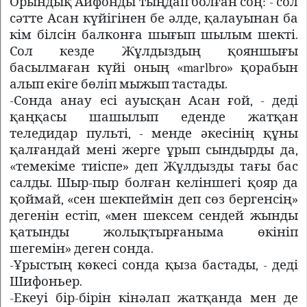
Орындық Айфонды тыңдап болған соң: - сол
сәтте Асан күйігінен бе әлде, қалауынан ба
кім білсін балконға шығып шылым шекті.
Сол кезде Жұлдыздың қояншығы
басылмаған күйі оның «marlbro» қорабын
алып екіге бөліп мыжып тастады.
-Сонда анау есі ауысқан Асан ғой, - деді
қаңқасы шашылып еденде жатқан
теледидар пульті, - менде әкесінің құны
қалғандай мені жерге ұрып сындырды да,
«темекіме тиіспе» деп Жұлдызды тағы бас
салды. Шыр-пыр болған келіншегі қояр да
қоймай, «сен шекпеймін деп сөз бергенсің»
дегенін естіп, «мен шексем сендей жынды
қатынды жолықтырғаныма өкініп
шегемін» деген сонда.
-Ұрыстың көкесі сонда қыза бастады, - деді
Шифоньер.
-Екеуі бір-бірін кінәлап жатқанда мен де