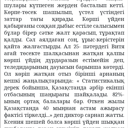
шулары күтпеген жерден басталып кетті.
Көрпе-төсек шашылып, үстел үстіндегі
заттар тағы қирады. Көрші үйден
қабырғаны соққан дыбыс естіле салысымен
бұлар бірер сәтке жалт қарасып, тұрақтап
қалды. Сәл аялдаған соң, ұрыс-керістерін
қайта жалғастырды. Ал 25- пәтердегі Витя
ағай төсекте шалқасынан жатқан қалпы
көрші үйдің дүрдаразын естімейін деп,
теледидарының дауысын барынша көтерді.
Ол көріп жатқан отыз бірінші арнаның
кешкі жаңалықтарында: « Статистикалық
дерек бойынша, Қазақстанда әрбір екінші
отбасының шаңырағы шайқалады. 82%-
ының ортақ балалары бар. Өткен жылы
Қазақстанда 40 мыңнан астам ажырасу
фактісі тіркелді...» деп диктор сарнап жатты.
Ксения шешей болса көрші үйден шыққан