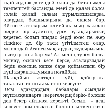
«қойыңдар» дегендей олар да бетонымды
төмпештей бастайды. Мені де қалай болса
солай қалай салған құрылысшыларға,
олардың басшыларына да өкпем бар.
Әйтпесе аталарым өлмей-ақ мың жылдап
білдей бір әулеттің үрім бұтақтарының
керегесі болып шыдас берді емес пе. Жер
сілкінсе де, бір тасы үгітілмеген олар,
мынандай Асансымақтардың жұдырығына
пысқырғаны бар ма! Ал менің түрім болса
мынау, осылай кете берсе, аталарымдай
берік емеспін, көпке бара қоймаспын, бір
күні қирап қалуымда неғайбыл.
Шалқайып жатқан күйі, қабырғаға
тақалған иінін алмастан кереует:
-Осы адамдардың бабалары осындай
жұптасқандарға «керегелерің берік» болсын
деп бекер айтпаса керек-ті. Сосын... – деді
кереует орындықтың бөлініп кеткен сөзін