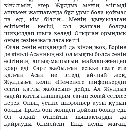
кінәлімін, егер Жұлдыз менің есігімді
ашумен жаппағанда бұл ұрыс бола қоймас
па еді, кім білсін... Менің қыңсылаған
есігімнің кесірі, сәл жапсаң болды
шиқылдап шыға келеді. Отырған орындық
оның сөзіне жағаласа кетті:
-Оған сенің ешқандай да кінәң жоқ. Бәріне
де кінәлі Асанның өзі, ол мықты болса сенің
есігіңнің ашық-машығын майлап-жөндеп
қояр еді. Сарт жабылған есікке селт ете
қалған Асан не істеді, әй-шәй жоқ,
Жұлдызға келіп «Неменеге шифоньердің
есігін қатты жабасың» дейді. Ал Жұлдыз
«әдейі қатты жаппадым, саған солай естілсе
керек. Оның үстіне шифоньер аузы құрып
болды. Еркек боп жөндеп қойсаң болар еді.
Ол аздай өтпейтін пышақтарды да
қайрауды білмейсің. Енді келіп маған,