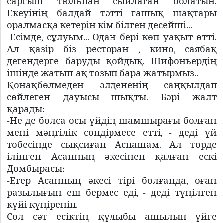
сарғыш тюльпан сыйлаған болатын.
Екеуінің балдай тәтті ғашық шақтары
оралмасқа кетерін кім білген десейші...
-Есімде, сұлуым... Одан бері көп уақыт өтті.
Ал қазір біз ресторан , кино, саябақ
дегендерге баруды қойдық. Шифоньердің
ішінде жатып-ақ тозып бара жатырмыз..
Қонақбөлмеден әлдененің саңқылдап
сөйлеген дауысы шықты. Бәрі жалт
қарады:
-Не де болса осы үйдің шамшырағы болған
мені мәңгілік сөндірмесе етті, - деді үй
төбесінде сықсиған Аспашам. Ал төрде
ілінген Асанның әкесінен қалған ескі
Домбырасы:
-Егер Асанның әкесі тірі болғанда, оған
разылығын еш бермес еді, - деді түңілген
күйі күңіреніп.
Сол сәт есіктің құлыбы ашылып үйге