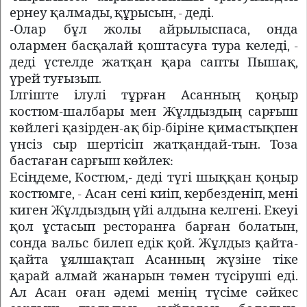
ернеу қалмады, құрысын, - деді.
-Олар бұл жолы айрылыспаса, онда
олармен басқалай қоштасуға тура келеді, -
деді үстелде жатқан қара сапты Пышақ,
үрей туғызып.
Ілгіште ілулі тұрған Асанның қоңыр
костюм-шалбары мен Жұлдыздың сарғыш
көйлегі қазірден-ақ бір-біріне қимастықпен
үнсіз сыр шертісіп жатқандай-тын. Тоза
бастаған сарғыш көйлек:
Есіңдеме, Костюм,- деді түгі шыққан қоңыр
костюмге, - Асан сені киіп, кербезденіп, мені
киген Жұлдыздың үйі алдына келгені. Екеуі
қол ұстасып ресторанға барған болатын,
сонда вальс билеп едік қой. Жұлдыз қайта-
қайта ұялшақтап Асанның жүзіне тіке
қарай алмай жанарын төмен түсіруші еді.
Ал Асан оған әдемі менің түсіме сәйкес