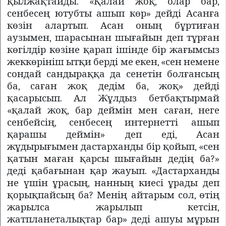
қылжақтайды. «Қалай жоқ, олар бар,
сенбесең ютубты ашып көр» дейді Асанға
көзін алартып. Асан оның бұртиған
аузымен, шарасынан шығайын деп тұрған
көгілдір көзіне қарап ішінде бір жағымсыз
жеккөрініш ытқи берді ме екен, «сен немене
сондай сандыраққа да сенетін болғансың
ба, саған жоқ дедім ба, жоқ» дейді
қасарысып. Ал Жұлдыз бетбақтырмай
«қалай жоқ, бар деймін мен саған, неге
сенбейсің, сенбесең интернетті ашып
қарашы деймін» деп еді, Асан
жұдырығымен дастарханды бір қойып, «сен
қатын маған қарсы шығайын дедің ба?»
деді қабағынан қар жауып. «Дастарханды
не үшін ұрасың, нанның киесі ұрады деп
қорықпайсың ба? Менің айтарым сол, өтің
жарылса жарылып кетсін,
жатпланеталықтар бар» деді ашуы мұрын