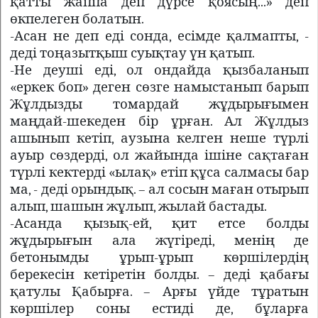
қатты жаппа деп дүрсе қоясың...» деп
өкпелеген болатын.
-Асан не деп еді сонда, есімде қалмапты, -
деді тоңазытқыш суықтау үн қатып.
-Не деуші еді, ол ондайда қызбаланып
«еркек боп» деген сөзге намыстанып барып
Жұлдызды томардай жұдырығымен
маңдай-шекеден бір ұрған. Ал Жұлдыз
ашынып кетіп, аузына келген неше түрлі
ауыр сөздерді, ол жайында ішіне сақтаған
түрлі кектерді «ылақ» етіп құса салмасы бар
ма, - деді орындық. – ал сосын маған отырып
алып, шашын жұлып, жылай бастады.
-Асанда қызық-ей, қит етсе болды
жұдырығын ала жүгіреді, менің де
бетонымды ұрып-ұрып көршілердің
берекесін кетіретін болды. – деді қабағы
қатулы Қабырға. – Арғы үйде тұратын
көршілер соны естиді де, бұларға