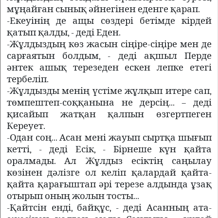
мұңайған сынық әйнегінен еденге қарап.
-Екеуінің де ащы сөздері бетімде кірдей
қатып қалды, - деді Еден.
-Жұлдыздың көз жасын сіңіре-сіңіре мен де
сарғаятын болдым, - деді ақшыл Перде
әнтек ашық терезеден ескен лепке етегі
тербеліп.
-Жұлдызды менің үстіме жұлқып итере сап,
төмпештеп-соққанына не дерсің... – деді
қисайып жатқан қалпын өзгертпеген
Кереует.
-Одан соң... Асан мені жауып сыртқа шығып
кетті, - деді Есік, - Бірнеше күн қайта
оралмады. Ал Жұлдыз есіктің саңылау
көзінен дәлізге ол келіп қалардай қайта-
қайта қарағыштап әрі терезе алдында ұзақ
отырып оның жолын тосты...
-Қайтсін енді, байқұс, - деді Асанның ата-