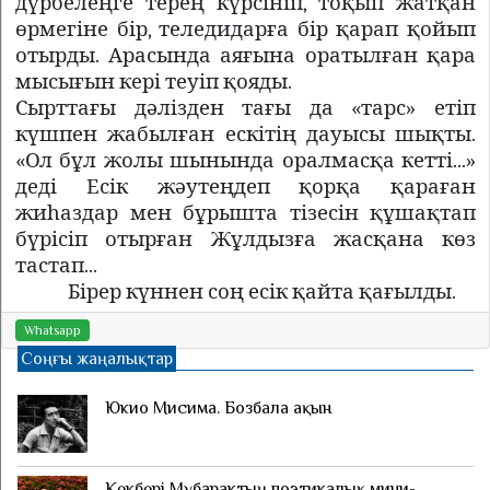
дүрбелеңге терең күрсініп, тоқып жатқан
өрмегіне бір, теледидарға бір қарап қойып
отырды. Арасында аяғына оратылған қара
мысығын кері теуіп қояды.
Сырттағы дәлізден тағы да «тарс» етіп
күшпен жабылған ескітің дауысы шықты.
«Ол бұл жолы шынында оралмасқа кетті...»
деді Есік жәутеңдеп қорқа қараған
жиһаздар мен бұрышта тізесін құшақтап
бүрісіп отырған Жұлдызға жасқана көз
тастап...
Бірер күннен соң есік қайта қағылды.
Whatsapp
Соңғы жаңалықтар
Юкио Мисима. Бозбала ақын
Көкбөрі Мүбарактың поэтикалық мини-