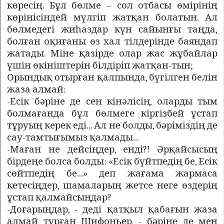
көресің. Бұл бөлме – сол отбасы өмірінің
көрінісіндей мүлгіп жатқан болатын. Ал
бөлмедегі жиһаздар күн сайынғы таңда,
болған оқиғаны өз хал тілдерінде баяндап
жатады. Міне қазірде олар жас жұбайлар
үшін өкініштерін білдіріп жатқан-тын;
Орындық отырған қалпында, бүгілген белін
жаза алмай:
-Есік бәріне де сен кінәлісің, оларды тым
болмағанда бұл бөлмеге кіргізбей ұстап
тұруың керек еді... Ал не болды, бәріміздің де
сау-тамтығымыз қалмады...
-Маған не дейсіңдер, енді?! Әрқайсысың
бірдеңе болса болды: «Есік бүйтпедің бе, Есік
сөйтпедің бе...» деп жағама жармаса
кетесіңдер, шамаларың жетсе неге өздерің
ұстап қалмайсыңдар?
-Доғарыңдар, - деді қатқыл қабағын жаза
алмай тұрған Шифоньер, - бәріне де мен