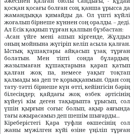
әжесінен қалған оюлы Сандығы, - құдай
қосқан қосағы болған соң, қанша ұрысса да
жамандыққа қимайды да. Ол үшті күйлі
жоғалып бірнеше күннен соң оралды. – деді.
Ал Есік қақиып тұрған қалпын бұзбастан:
-Асан үйге мені ашып кіргенде, Жұлдыз
оның мойнына жүгіріп келіп асыла қалған.
Ыстық құшақтары айқасып ұзақ тұрған
болатын. Мен тіпті сонда бұлардың
жазылмаған құшақтарына қарап қатып
қалған жоқ па, немесе уақыт тоқтап
қалмады ма деп те қорыққанмын. Одан соң
тату-тәтті бірнеше күн өтті, кейінгісін бәрің
білесіңдер; қайдағы жоқ өзбек әртісінің
күйеуі кім деген тақырыпта ұрысып, сол
үшін қырғын соғыс болып, ақыр аяғында
тағы ажырасамыз деп шешім шығарды...
Кіреберістегі Қара туфли өкшесінің сол
жаны мүжілген күйі өзіне үңіліп тұрған