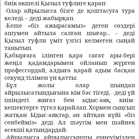
биік өкшелі Қызыл туфлиге қарап:
-Олар айрылысса бізге де қоштасуға тура
келеді. – деді жабырқап.
-Кеше «біз ажырасамыз» деген сөздері
ашумен айтыла салған шығар... – деді
Қызыл туфли үміт үзгісі келмеген сыңай
танытып.
Қабырғаға ілінген қара сағат ары-бері
жеңіл қадамдарымен ойланып жүрген
профессордай, алдыға қарай адым басқан
секунд тілімен үн қатты:
-Бұл жолы олар шындап
айрылысатындығына кім бәс тігеді, - деді үй
ішіндегі жиғаз бен ыдыс-аяқ, киім-
кешектерге түгел қарайлап. Хормен сыңсып
жатқан Ыдыс-аяқтар, ән айтқан күйі «біз
сенбейміз» деді. Ал шәугім мен шәйнек
өсекші қатындардай:
-Айрылысса айрылыссыншы ернеуімізден