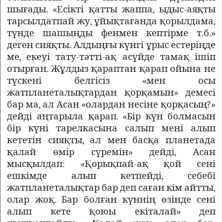
шығады. «Есікті қатты жаппа, ыдыс-аяқты
тарсылдатпай жу, ұйықтағанда қорылдама,
түнде шашыңды фенмен кептірме т.б.»
деген сияқты. Алдыңғы күнгі ұрыс естеріңде
ме, екеуі тату-тәтті-ақ асүйде тамақ ішіп
отырған. Жұлдыз қараптан қарап ойына не
түскені белгісіз «мен осы
жатпланеталықтардан қорқамын» демесі
бар ма, ал Асан «олардан несіне қорқасың?»
дейді аңтарыла қарап. «Бір күн болмасын
бір күні тарелкасына салып мені алып
кететін сияқты, ал
мен басқа планетада
қалай өмір сүремін» дейді, Асан
мысқылдап:
«Қорықпай-ақ қой сені
ешкімде алып кетпейді, себебі
жатпланеталықтар бар деп саған кім айтты,
олар жоқ. Бар болған күннің өзінде сені
алып кете қоюы екіталай» деп