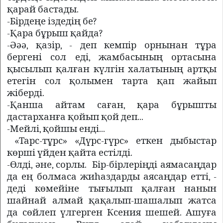
қарай бастады.
-Бірдеңе іздедің бе?
-Қара бұрыш қайда?
-Әәә, қазір, - деп кемпір орнынан тұра
бергені сол еді, жамбасының ортасына
қысылып қалған күлгін халатының артқы
етегін сол қолымен тарта қап жайып
жіберді.
-Қанша айтам саған, қара бұрышты
дастарханға қойып қой деп...
-Мейлі, қойшы енді...
«Тарс-тұрс» «Дүрс-гүрс» еткен дыбыстар
көрші үйден қайта естілді.
-Өлді, әне, сорлы.
Бір-бірлеріңді аямасаңдар
да ең болмаса жиһаздарды аясаңдар етті, -
деді көмейіне тығылып қалған нанын
шайнай алмай қақалып-шашалып жатса
да сөйлеп үлгерген Ксения шешей. Ашуға