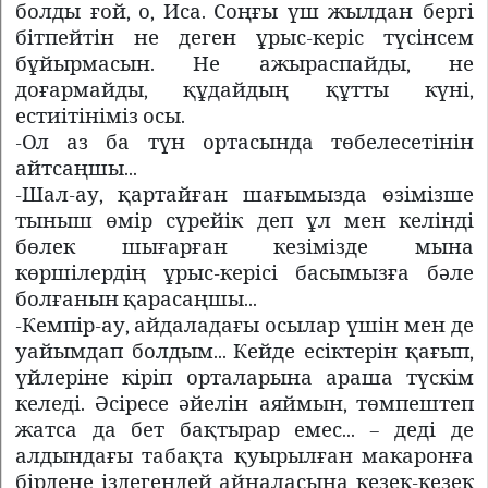
болды ғой, о, Иса. Соңғы үш жылдан бергі
бітпейтін не деген ұрыс-керіс түсінсем
бұйырмасын. Не ажыраспайды, не
доғармайды, құдайдың құтты күні,
естиітініміз осы.
-Ол аз ба түн ортасында төбелесетінін
айтсаңшы...
-Шал-ау, қартайған шағымызда өзімізше
тыныш өмір сүрейік деп ұл мен келінді
бөлек шығарған кезімізде мына
көршілердің ұрыс-керісі басымызға бәле
болғанын қарасаңшы...
-Кемпір-ау, айдаладағы осылар үшін мен де
уайымдап болдым... Кейде есіктерін қағып,
үйлеріне кіріп орталарына араша түскім
келеді. Әсіресе әйелін аяймын, төмпештеп
жатса да бет бақтырар емес... – деді де
алдындағы табақта қуырылған макаронға
бірдеңе іздегендей айналасына кезек-кезек