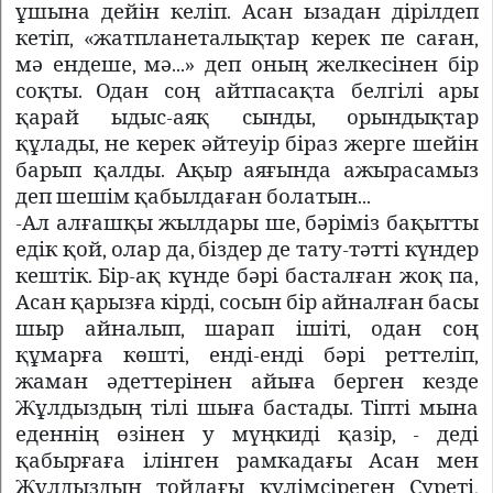
ұшына дейін келіп. Асан ызадан дірілдеп
кетіп, «жатпланеталықтар керек пе саған,
мә ендеше, мә...» деп оның желкесінен бір
соқты. Одан соң айтпасақта белгілі ары
қарай ыдыс-аяқ сынды, орындықтар
құлады, не керек әйтеуір біраз жерге шейін
барып қалды. Ақыр аяғында ажырасамыз
деп шешім қабылдаған болатын...
-Ал алғашқы жылдары ше, бәріміз бақытты
едік қой, олар да, біздер де тату-тәтті күндер
кештік. Бір-ақ күнде бәрі басталған жоқ па,
Асан қарызға кірді, сосын бір айналған басы
шыр айналып, шарап ішіті, одан соң
құмарға көшті, енді-енді бәрі реттеліп,
жаман әдеттерінен айыға берген кезде
Жұлдыздың тілі шыға бастады. Тіпті мына
еденнің өзінен у мүңкиді қазір, - деді
қабырғаға ілінген рамкадағы Асан мен
Жұлдыздың тойдағы күлімсіреген Суреті,