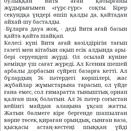
булыққан Витя ағай қабырғаны
жұдырығымен «гүрс-гүрс» соқты. Бірер
секундқа үндері өшіп қалды да, қайтадан
айхай-шу басталды.
-Бұларға дауа жоқ, - деді Витя ағай басын
қайта-қайта шайқап.
Келесі күні Витя ағай көзілдірігін тағып
газеті мен кітабын оқып есік алдында ары-
бері серуендеп жүрді. Ол осылай күніне
кемінде үш сағат жүреді. Ал Ксения шешей
арбалы дорбасын сүйреп базарға кетті. Ал
бұлардың 26 пәтердегі көршілері, жас
жұбайлар жұмыстарына тарасып, ол үйде
ғана емес, сол ғимаратта тыныштық орнап
қалған шақ болатын. Ал 26 пәтер соғыстан
кейінгі майдан алаңына ұқсап жатты.
Жатын бөлмеге кіре бергенде шашылған
көрпе төсек, қираған орындық, сынған ваза,
қысқасы астаң-кестеңі шыққан үйді