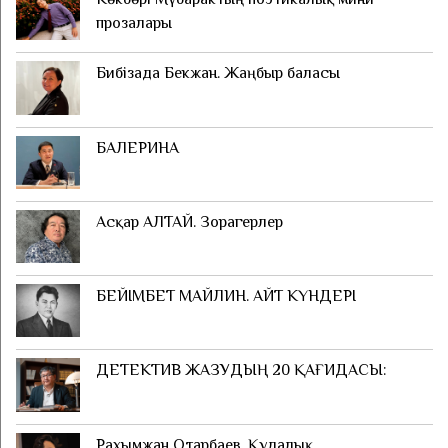
прозалары
Бибізада Бекжан. Жаңбыр баласы
БАЛЕРИНА
Асқар АЛТАЙ. Зорагерлер
БЕЙІМБЕТ МАЙЛИН. АЙТ КҮНДЕРІ
ДЕТЕКТИВ ЖАЗУДЫҢ 20 ҚАҒИДАСЫ:
Рахымжан Отарбаев. Құдалық