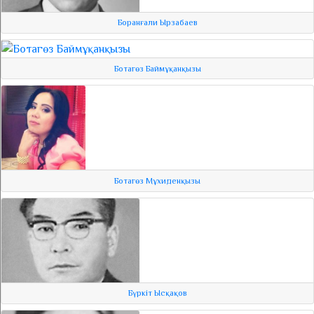
Боранғали Ырзабаев
Ботагөз Баймұқанқызы
Ботагөз Мұхиденқызы
Бүркіт Ысқақов