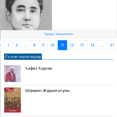
Бұқара Тышқанбаев
‹
1
2
...
8
9
10
11
12
13
14
...
27
Ең көп оқылғандар
Хафиз Хорезм
Шернияз Жарылғасұлы