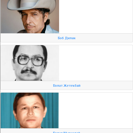
Боб Дилан
Болат Жетекбай
Болат Мырзатай