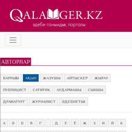
АВТОРЛАР
БАРЛЫҒЫ
АҚЫН
ЖАЗУШЫ
АЙТЫСКЕР
ЖЫРАУ
ПУБЛИЦИСТ
САТИРИК
АУДАРМАШЫ
СЫНШЫ
ДРАМАТУРГ
ЖУРНАЛИСТ
ӘДЕБИЕТШІ
А
Ә
Б
В
Г
Д
Е
Ё
Ж
З
И
Й
К