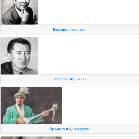
Берқайыр Аманшин
Білісбек Әбдіразақ
Біржан сал Қожағұлұлы