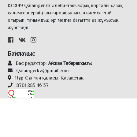
© 2019 Qalamger.kz әдеби-танымдық порталы қазақ
қаламгерлерінің шығармашылығын насихаттай
отырып, танымдық әрі медиа бағытта өз жұмысын
жүргізеді.
Байланыс
Бас редактор:
Айжан Табаракқызы
Qalamgerkz@gmail.com
Нұр-Сұлтан қаласы, Қазақстан
8701 285 46 37