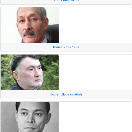
Болат Үсенбаев
Болат Шарахымбай