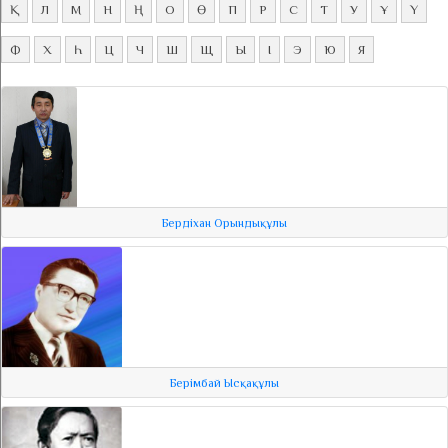
Қ
Л
М
Н
Ң
О
Ө
П
Р
С
Т
У
Ұ
Ү
Ф
Х
Һ
Ц
Ч
Ш
Щ
Ы
І
Э
Ю
Я
Бердіхан Орындықұлы
Берімбай Ысқақұлы