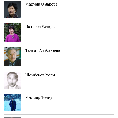
Мадина Омарова
Ботагөз Уатқан
Талғат Айтбайұлы
Шойбеков Үсен
Мадияр Төлеу