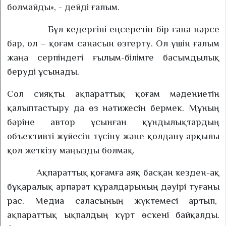
болмайды», - дейді ғалым.
Бұл кедергіні еңсеретін бір ғана нәрсе
бар, ол – қоғам санасын өзгерту. Ол үшін ғалым
жаңа серпіндегі ғылым-білімге басымдылық
беруді ұсынады.
Сол сияқты ақпараттық қоғам мәдениетін
қалыптастыру да өз нәтижесін бермек. Мұның
бәріне автор ұсынған құндылықтардың
объективті жүйесін түсіну және қолдану арқылы
қол жеткізу маңызды болмақ.
Ақпараттық қоғамға аяқ басқан кезден-ақ
бұқаралық арпарат құралдарының дәуірі туғаны
рас. Медиа саласының жүктемесі артып,
ақпараттық ықпалдың күрт өскені байқалды.