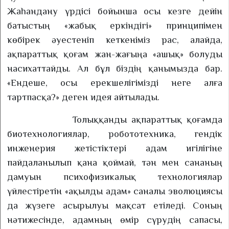
Жаһандану үрдісі бойынша осы кезге дейін
батыстың «жабық еркіндігі» принципімен
көбірек әуестеніп кеткеніміз рас, алайда,
ақпараттық қоғам жан-жағыңа «ашық» болуды
насихаттайды. Ал бұл біздің қанымызда бар.
«Ендеше, осы ерекшелігімізді неге алға
тартпасқа?» деген идея айтылады.
Толыққанды ақпараттық қоғамда
биотехнологиялар, робототехника, гендік
инженерия жетістіктері адам игілігіне
пайдаланылып қана қоймай, тән мен сананың
дамуын психофизикалық технологиялар
үйлестіретін «ақылды адам» саналы эволюциясы
да жүзеге асырылуы мақсат етіледі. Соның
нәтижесінде, адамның өмір сүрудің сапасы,