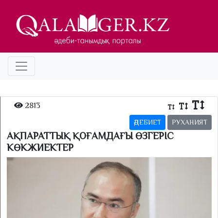
2813
ӘДЕБИЕТ
РУХАНИЯТ
АҚПАРАТТЫҚ ҚОҒАМДАҒЫ ӨЗГЕРІС
КӨКЖИЕКТЕР