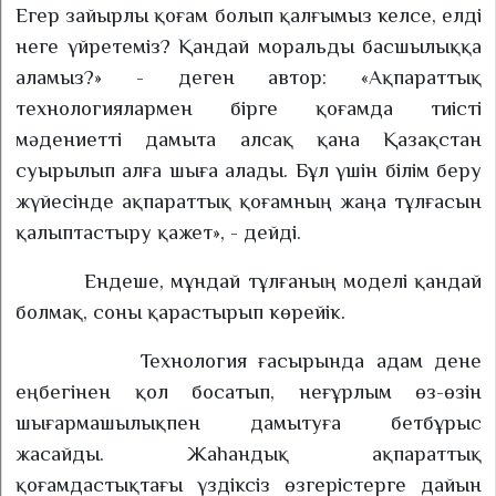
Егер зайырлы қоғам болып қалғымыз келсе, елді
неге үйретеміз? Қандай моральды басшылыққа
аламыз?» - деген автор: «Ақпараттық
технологиялармен бірге қоғамда тиісті
мәдениетті дамыта алсақ қана Қазақстан
суырылып алға шыға алады. Бұл үшін білім беру
жүйесінде ақпараттық қоғамның жаңа тұлғасын
қалыптастыру қажет», - дейді.
Ендеше, мұндай тұлғаның моделі қандай
болмақ, соны қарастырып көрейік.
Технология ғасырында адам дене
еңбегінен қол босатып, неғұрлым өз-өзін
шығармашылықпен дамытуға бетбұрыс
жасайды. Жаһандық ақпараттық
қоғамдастықтағы үздіксіз өзгерістерге дайын