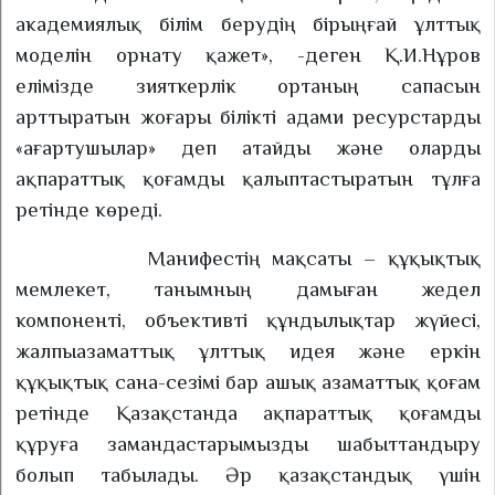
академиялық білім берудің бірыңғай ұлттық
моделін орнату қажет», -деген Қ.И.Нұров
елімізде зияткерлік ортаның сапасын
арттыратын жоғары білікті адами ресурстарды
«ағартушылар» деп атайды және оларды
ақпараттық қоғамды қалыптастыратын тұлға
ретінде көреді.
Манифестің мақсаты – құқықтық
мемлекет, танымның дамыған жедел
компоненті, объективті құндылықтар жүйесі,
жалпыазаматтық ұлттық идея және еркін
құқықтық сана-сезімі бар ашық азаматтық қоғам
ретінде Қазақстанда ақпараттық қоғамды
құруға замандастарымызды шабыттандыру
болып табылады. Әр қазақстандық үшін