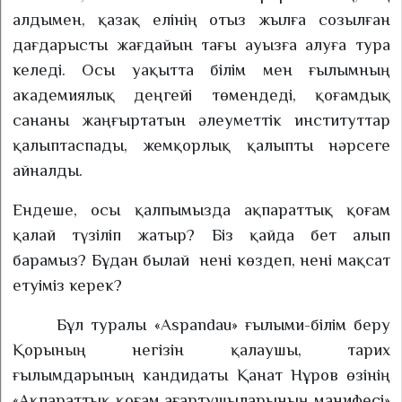
алдымен, қазақ елінің отыз жылға созылған
дағдарысты жағдайын тағы ауызға алуға тура
келеді. Осы уақытта білім мен ғылымның
академиялық деңгейі төмендеді, қоғамдық
сананы жаңғыртатын әлеуметтік институттар
қалыптаспады, жемқорлық қалыпты нәрсеге
айналды.
Ендеше, осы қалпымызда ақпараттық қоғам
қалай түзіліп жатыр? Біз қайда бет алып
барамыз? Бұдан былай
нені көздеп, нені мақсат
етуіміз керек?
Бұл туралы «Aspandau» ғылыми-білім беру
Қорының негізін қалаушы, тарих
ғылымдарының кандидаты Қанат Нұров өзінің
«Ақпараттық қоғам ағартушыларының манифесі»