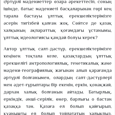
Әртүрлі мәдениеттер өзара әрекеттесіп, соның
ішінде, батыс мәдениеті басқаларынан гөрі кең
тарала бастауы ұлттық ерекшеліктерімізге
әсерін тигізбей қалған жоқ. Сөйтсе де қазақ
халқының ақпараттық қоғамдағы ұстанымы,
ұлттық идеологиясы қандай болуы керек?
Автор ұлттық салт-дәстүр, ерекшеліктерімізге
кеңінен тоқтала келе, қазақтардың ұлттық
ерекшелігі антропологиялық, генетикалық және
мәдени-географиялық жағынан алып қарағанда
әртүрлі болғанымен, олардың салт-дәстүрлері
мен әдет-ғұрыптары бір екенін, еркін, қонақжай,
дархан халық болғанын айтады. Батырлық,
еркіндік, әнші-серілік, өнер, барлығы о бастан
қазаққа тән. Қазаға ел болып қайғырып,
қуанышты ел болып тойлататын халықпыз.