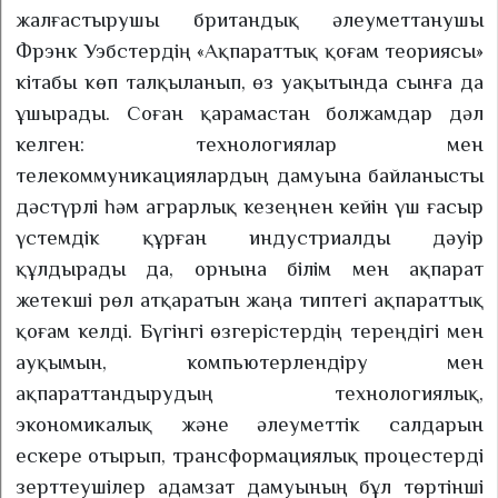
жалғастырушы британдық әлеуметтанушы
Фрэнк Уэбстердің «Ақпараттық қоғам теориясы»
кітабы көп талқыланып, өз уақытында сынға да
ұшырады. Соған қарамастан болжамдар дәл
келген: технологиялар мен
телекоммуникациялардың дамуына байланысты
дәстүрлі һәм аграрлық кезеңнен кейін үш ғасыр
үстемдік құрған индустриалды дәуір
құлдырады да, орнына білім мен ақпарат
жетекші рөл атқаратын жаңа типтегі ақпараттық
қоғам келді. Бүгінгі өзгерістердің тереңдігі мен
ауқымын, компьютерлендіру мен
ақпараттандырудың технологиялық,
экономикалық және әлеуметтік салдарын
ескере отырып, трансформациялық процестерді
зерттеушілер адамзат дамуының бұл төртінші