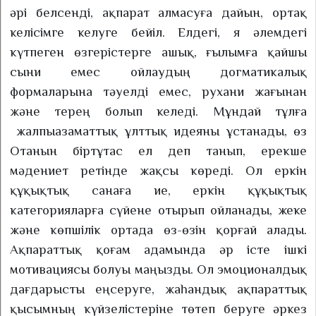
әрі белсенді, ақпарат алмасуға дайын, ортақ
келісімге келуге бейіл. Елдегі, я әлемдегі
күтпеген өзгерістерге ашық, ғылымға қайшы
сыни емес ойлаудың догматикалық
формаларына тәуелді емес, рухани жағынан
және терең болып келеді. Мұндай тұлға
жалпыазаматтық ұлттық идеяны ұстанады, өз
Отанын біртұтас ел деп танып, ерекше
мәдениет ретінде жақсы көреді. Ол еркін
құқықтық санаға ие, еркін құқықтық
категорияларға сүйене отырып ойланады, жеке
және көпшілік ортада өз-өзін қорғай алады.
Ақпараттық қоғам адамында әр істе ішкі
мотивациясы болуы маңызды. Ол эмоционалдық
дағдарысты еңсеруге, жаһандық ақпараттық
қысымның күйзелістеріне төтеп беруге әркез