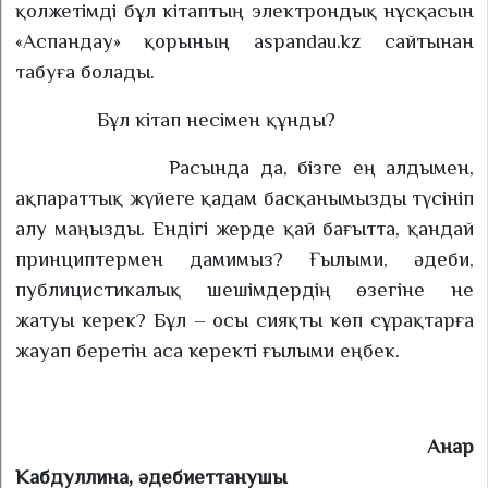
қолжетімді бұл кітаптың электрондық нұсқасын
«Аспандау» қорының aspandau.kz сайтынан
табуға болады.
Бұл кітап несімен құнды?
Расында да, бізге ең алдымен,
ақпараттық жүйеге қадам басқанымызды түсініп
алу маңызды. Ендігі жерде қай бағытта, қандай
принциптермен дамимыз? Ғылыми, әдеби,
публицистикалық шешімдердің өзегіне не
жатуы керек? Бұл – осы сияқты көп сұрақтарға
жауап беретін аса керекті ғылыми еңбек.
Анар
Кабдуллина, әдебиеттанушы