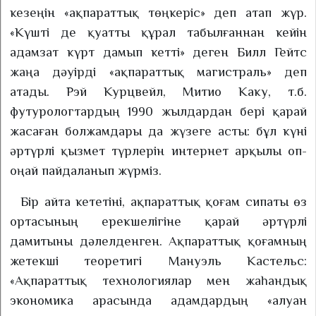
кезеңін «ақпараттық төңкеріс» деп атап жүр.
«Күшті де қуатты құрал табылғаннан кейін
адамзат күрт дамып кетті» деген Билл Гейтс
жаңа дәуірді «ақпараттық магистраль» деп
атады. Рэй Курцвейл, Митио Каку, т.б.
футурологтардың 1990 жылдардан бері қарай
жасаған болжамдары да жүзеге асты: бұл күні
әртүрлі қызмет түрлерін интернет арқылы оп-
оңай пайдаланып жүрміз.
Бір айта кететіні, ақпараттық қоғам сипаты өз
ортасының ерекшелігіне қарай әртүрлі
дамитыны дәлелденген. Ақпараттық қоғамның
жетекші теоретигі Мануэль Кастельс:
«Ақпараттық технологиялар мен жаһандық
экономика арасында адамдардың «алуан