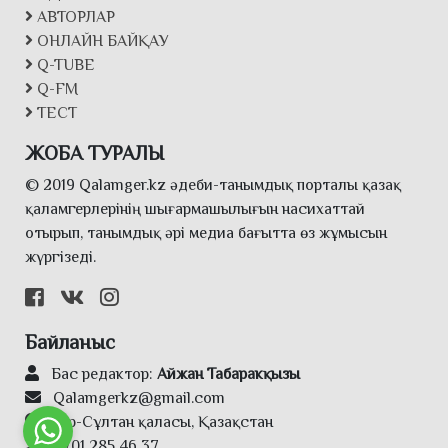
АВТОРЛАР
ОНЛАЙН БАЙҚАУ
Q-TUBE
Q-FM
ТЕСТ
ЖОБА ТУРАЛЫ
© 2019 Qalamger.kz әдеби-танымдық порталы қазақ
қаламгерлерінің шығармашылығын насихаттай
отырып, танымдық әрі медиа бағытта өз жұмысын
жүргізеді.
Байланыс
Бас редактор:
Айжан Табаракқызы
Qalamgerkz@gmail.com
Нұр-Сұлтан қаласы, Қазақстан
8701 285 46 37