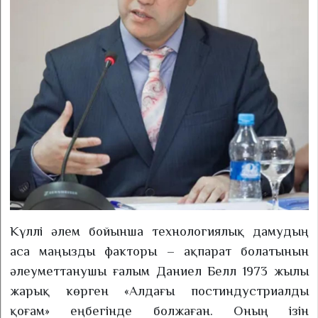
Күллі әлем бойынша технологиялық дамудың
аса маңызды факторы – ақпарат болатынын
әлеуметтанушы ғалым Даниел Белл 1973 жылы
жарық көрген «Алдағы постиндустриалды
қоғам» еңбегінде болжаған. Оның ізін