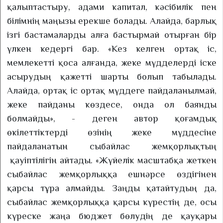
қалыптастыру, адами капитал, кәсібилік пен
білімнің маңызы ерекше болады. Алайда, барлық
ізгі бастамаларды алға бастырмай отырған бір
үлкен кедергі бар. «Кез келген ортақ іс,
мемлекетті қоса алғанда, жеке мүдделерді іске
асырудың қажетті шарты болып табылады.
Алайда, ортақ іс ортақ мүддеге пайдаланылмай,
жеке пайданы көздесе, онда ол баянды
болмайды», - деген автор қоғамдық
өкілеттіктерді өзінің жеке мүддесіне
пайдаланатын сыбайлас жемқорлықтың
қауіптілігін айтады. «Жүйелік масштабқа жеткен
сыбайлас жемқорлыққа ешнәрсе өздігінен
қарсы тұра алмайды. Заңды қатайтудың да,
сыбайлас жемқорлыққа қарсы күрестің де, осы
күреске жаңа бюджет бөлудің де қауқары