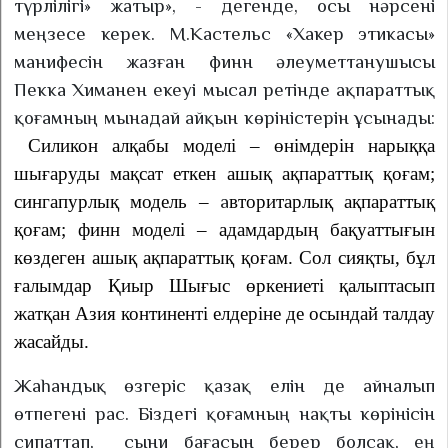
түрлілігі» жатыр», - дегенде, осы нәрсені
меңзесе керек. М.Кастельс «Хакер этикасы»
манифесін жазған финн әлеуметтанушысы
Пекка Химанен екеуі мысал ретінде ақпараттық
қоғамның мынадай айқын көріністерін ұсынады:
Силикон алқабы моделі – өнімдерін нарыққа
шығаруды мақсат еткен ашық ақпараттық қоғам;
сингапурлық модель –
а
вторитарлық ақпараттық
қоғам; финн моделі – адамдардың бақуаттығын
көздеген ашық ақпараттық қоғам. Сол сияқты, бұл
ғалымдар Қиыр Шығыс өркениеті қалыптасып
жатқан Азия континенті елдеріне де осындай талдау
жасайды.
Жаһандық өзгеріс қазақ елін де айналып
өтпегені рас. Біздегі қоғамның нақты көрінісін
сипаттап,
сыни бағасын берер болсақ, ең