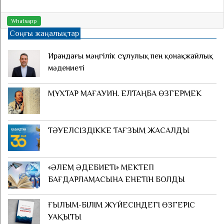
Whatsapp
Соңғы жаңалықтар
Ирандағы мәңгілік сұлулық пен қонақжайлық
мәдениеті
МҰХТАР МАҒАУИН. ЕЛТАҢБА ӨЗГЕРМЕК
ТӘУЕЛСІЗДІККЕ ТАҒЗЫМ ЖАСАЛДЫ
«ӘЛЕМ ӘДЕБИЕТІ» МЕКТЕП
БАҒДАРЛАМАСЫНА ЕНЕТІН БОЛДЫ
ҒЫЛЫМ-БІЛІМ ЖҮЙЕСІНДЕГІ ӨЗГЕРІС
УАҚЫТЫ