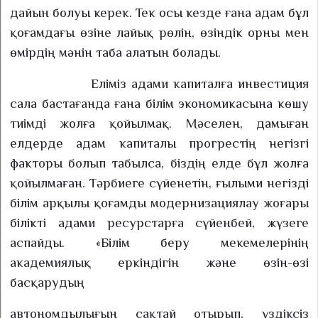
дайын болуы керек. Тек осы кезде ғана адам бұл
қоғамдағы өзіне лайық рөлін, өзіндік орны мен
өмірдің мәнін таба алатын болады.
Еліміз адами капиталға инвестиция
сала бастағанда ғана білім экономикасына көшу
тиімді жолға қойылмақ. Мәселен, дамыған
елдерде адам капиталы прогрестің негізгі
факторы болып табылса, біздің елде бұл жолға
қойылмаған. Тәрбиеге сүйенетін, ғылыми негізді
білім арқылы қоғамды модернизациялау жоғары
білікті адами ресурстарға сүйенбей, жүзеге
аспайды. «Білім беру мекемелерінің
академиялық еркіндігін және өзін-өзі
басқарудың
автономдылығын сақтай отырып, үздіксіз