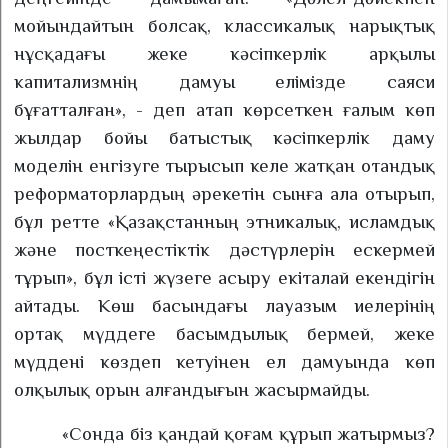
мойындайтын болсақ, классикалық нарықтық
нұсқадағы жеке кәсіпкерлік арқылы
капитализмнің дамуы елімізде саяси
бұғатталған», - деп атап көрсеткен ғалым көп
жылдар бойы батыстық кәсіпкерлік даму
моделін енгізуге тырысып келе жатқан отандық
реформаторлардың әрекетін сынға ала отырып,
бұл ретте «Қазақстанның этникалық, исламдық
және посткеңестіктік дәстүрлерін ескермей
тұрып», бұл істі жүзеге асыру екіталай екендігін
айтады. Көш басындағы лауазым иелерінің
ортақ мүддеге басымдылық бермей, жеке
мүддені көздеп кетуінен ел дамуында көп
олқылық орын алғандығын жасырмайды.
«Сонда біз қандай қоғам құрып жатырмыз?