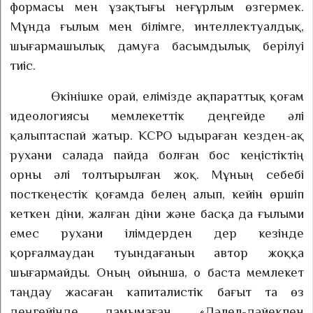
формасы мен ұзақтығы неғұрлым өзгермек.
Мұнда ғылым мен білімге, интеллектуалдық,
шығармашылық дамуға басымдылық берілуі
тиіс.
Өкінішке орай, елімізде ақпараттық қоғам
идеологиясы мемлекеттік деңгейде әлі
қалыптаспай жатыр. КСРО ыдыраған кезден-ақ
рухани салада пайда болған бос кеңістіктің
орны әлі толтырылған жоқ. Мұның себебі
посткеңестік қоғамда белең алып, кейін өршіп
кеткен діни, жалған діни және басқа да ғылыми
емес рухани ілімдерден дер кезінде
қорғалмаудан туындағанын автор жоққа
шығармайды. Оның ойынша, о баста мемлекет
таңдау жасаған капиталистік бағыт та өз
деңгейінде дамымаған. «Дәлел-дәйекпен