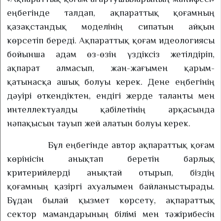
еңбегінде талдап, ақпараттық қоғамның
қазақстандық моделінің сипатын айқын
көрсетіп береді. Ақпараттық қоғам идеологиясы
бойынша адам өз-өзін үздіксіз жетілдіріп,
ақпарат алмасып, жан-жағымен қарым-
қатынасқа ашық болуы керек. Дене еңбегінің
дәуірі өткендіктен, ендігі жерде таланты мен
интеллектуалды қабілетінің арқасында
нәпақысын тауып жей алатын болуы керек.
Бұл еңбегінде автор ақпараттық қоғам
көрінісін анықтап беретін барлық
критерийлерді анықтай отырып, біздің
қоғамның қазіргі ахуалымен байланыстырады.
Бұдан былай қызмет көрсету, ақпараттық
сектор мамандарының білімі мен тәжірибесін