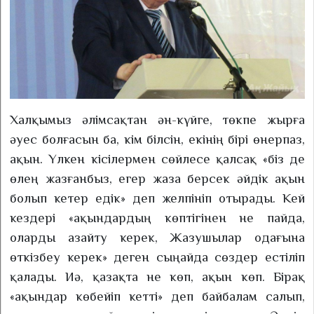
Халқымыз әлімсақтан ән-күйге, төкпе жырға
әуес болғасын ба, кім білсін, екінің бірі өнерпаз,
ақын. Үлкен кісілермен сөйлесе қалсақ «біз де
өлең жазғанбыз, егер жаза берсек әйдік ақын
болып кетер едік» деп желпініп отырады. Кей
кездері «ақындардың көптігінен не пайда,
оларды азайту керек, Жазушылар одағына
өткізбеу керек» деген сыңайда сөздер естіліп
қалады. Иә, қазақта не көп, ақын көп. Бірақ
«ақындар көбейіп кетті» деп байбалам салып,