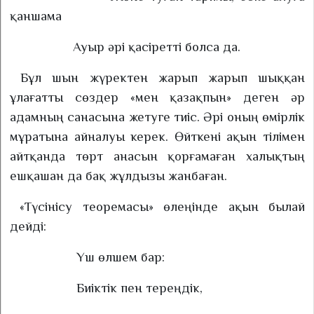
қаншама
Ауыр әрі қасіретті болса да.
Бұл шын жүректен жарып жарып шыққан
ұлағатты сөздер «мен қазақпын»
деген әр
адамның санасына жетуге тиіс. Әрі оның өмірлік
мұратына айналуы керек. Өйткені ақын тілімен
айтқанда төрт анасын қорғамаған халықтың
ешқашан да бақ жұлдызы жанбаған.
«Түсінісу теоремасы» өлеңінде ақын былай
дейді:
Үш өлшем бар:
Биіктік пен тереңдік,