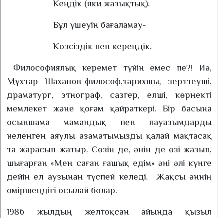
Кеңдік (яки жазықтық).
Бұл үшеуін бағаламау-
Көзсіздік пен кереңдік.
Философиялық керемет түйін емес пе?! Иә,
Мұхтар Шаханов-философ,
тарихшы, зерттеуші,
драматург, этнограф, сазгер, елші, көрнекті
мемлекет және қоғам қайраткері. Бір басына
осыншама мамандық пен лауазымдарды
иеленген аяулы азаматымызды қалай мақтасақ
та жарасып жатыр. Сөзін де, әнін де өзі жазып,
шығарған «Мен саған ғашық едім» әні әлі күнге
дейін ел аузынан түспей келеді.
Жақсы әннің
өміршеңдігі осылай болар.
1986 жылдың желтоқсан айында қызыл