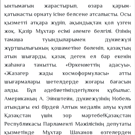
ынтымағын жарастырып, өзара қарым-
қатынасты орнату ісіне белсене атсалысты. Осы
қызметті атқара жүріп, ақындықтан қол үзген
жоқ. Қазір Мұхтар есімі әлемге белгілі. Өзінің
тамаша туындыларымен дүниежүзі
жұртшылығының қошаметіне бөленіп, қазақтың
атын шығарды, қазақ деген ел бар екенін
жаһанға танытты. «Өркениеттің адасуы»,
«Жазагер жады космоформуласы» атты
шығармалары шетелдерде жоғары бағасын
алды. Бұл әдебиетіміздегі
үлкен құбылыс.
Американың А. Эйнштейн, дүниежүзінің Нобель
атындағы екі бірдей Алтын медалін алуы күллі
Қазақстан үшін зор мәртебе!
Қазақстан
Республикасы Парламенті Мәжілісінің депутаты
қызметінде Мұхтар Шаханов өзгелерден