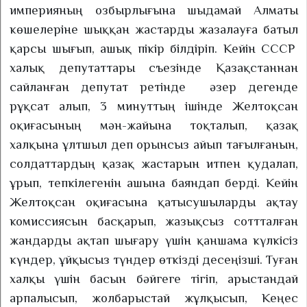
империяның озбырлығына шыдамай Алматы
көшелеріне шыққан жастарды жазалауға батыл
қарсы шығып, ашық пікір білдіріп. Кейін СССР
халық депутаттары съезінде Қазақстаннан
сайланған депутат ретінде
әзер дегенде
рұқсат алып, 3 минуттың ішінде Желтоқсан
оқиғасының мән-жайына тоқталып, қазақ
халқына ұлтшыл деп орынсыз айып тағылғанын,
солдаттардың қазақ жастарын итпен қудалап,
ұрып, тепкілегенін ашына баяндап берді. Кейін
Желтоқсан оқиғасына қатысушыларды ақтау
комиссиясын басқарып, жазықсыз соттталған
жандарды ақтап шығару үшін қаншама күлкісіз
күндер, ұйқысыз түндер өткізді десеңізші. Туған
халқы үшін басын бәйгеге тігіп, арыстандай
арпалысып, жолбарыстай жұлқысып, Кеңес