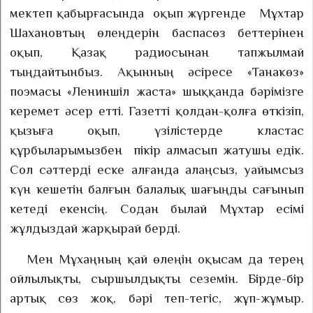
мектеп қабырғасында
оқып жүргенде
Мұхтар
Шахановтың өлеңдерін баспасөз беттерінен
оқып, Қазақ радиосынан тапжылмай
тыңдайтынбыз. Ақынның әсіресе «Танакөз»
поэмасы «Лениншіл жаста» шыққанда бәрімізге
керемет әсер етті. Газетті қолдан-қолға өткізіп,
қызыға оқып, үзілістерде кластас
құрбыларымызбен
пікір алмасып жатушы едік.
Сол сәттерді еске алғанда алаңсыз, уайымсыз
күн кешетін балғын балалық шағыңды сағынып
кетеді екенсің. Содан былай Мұхтар есімі
жұлдыздай жарқырай берді.
Мен Мұхаңның қай өлеңін оқысам да терең
ойлылықты, сыршылдықты сеземін. Бірде-бір
артық сөз жоқ, бәрі теп-тегіс, жұп-жұмыр.