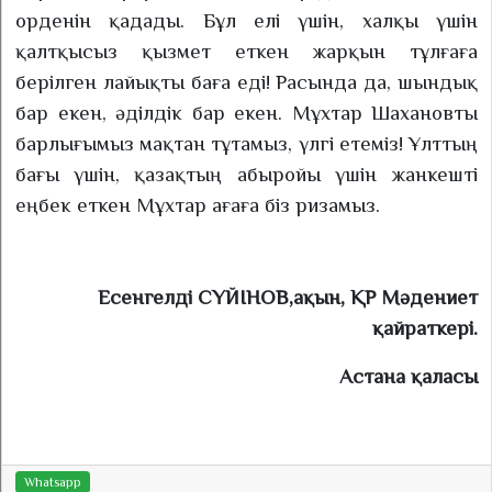
орденін қадады. Бұл елі үшін, халқы үшін
қалтқысыз қызмет еткен жарқын тұлғаға
берілген лайықты баға еді! Расында да, шындық
бар екен, әділдік бар екен. Мұхтар Шахановты
барлығымыз мақтан тұтамыз, үлгі етеміз! Ұлттың
бағы үшін, қазақтың абыройы үшін жанкешті
еңбек еткен Мұхтар ағаға біз ризамыз.
Есенгелді СҮЙІНОВ,
ақын, ҚР Мәдениет
қайраткері.
Астана қаласы
Whatsapp