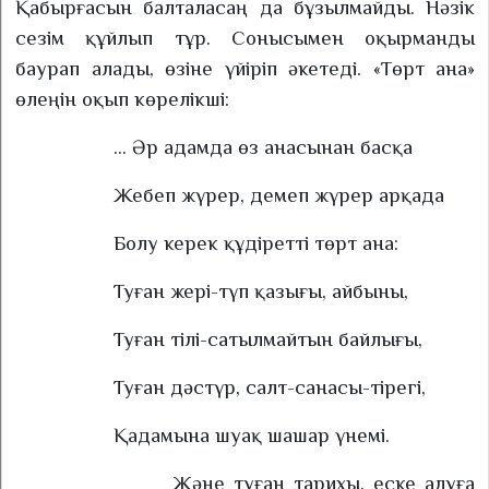
Қабырғасын балталасаң да бұзылмайды. Нәзік
сезім құйлып тұр. Сонысымен оқырманды
баурап алады, өзіне үйіріп әкетеді. «Төрт ана»
өлеңін оқып көрелікші:
... Әр адамда өз анасынан басқа
Жебеп жүрер, демеп жүрер арқада
Болу керек құдіретті төрт ана:
Туған жері-түп қазығы, айбыны,
Туған тілі-сатылмайтын байлығы,
Туған дәстүр, салт-санасы-тірегі,
Қадамына шуақ шашар үнемі.
Және туған тарихы, еске алуға