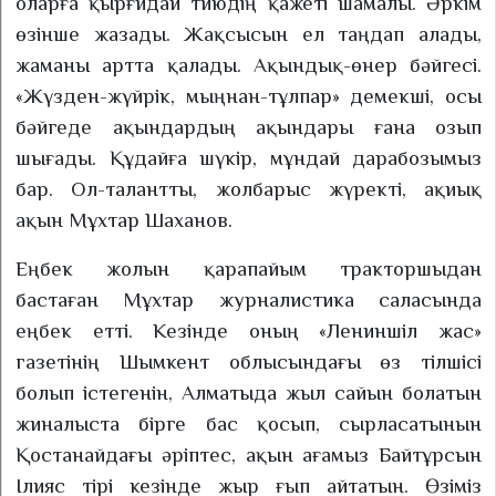
оларға қырғидай тиюдің қажеті шамалы. Әркім
өзінше жазады. Жақсысын ел таңдап алады,
жаманы артта қалады. Ақындық-өнер бәйгесі.
«Жүзден-жүйрік, мыңнан-тұлпар» демекші, осы
бәйгеде ақындардың ақындары ғана озып
шығады. Құдайға шүкір, мұндай дарабозымыз
бар. Ол-талантты, жолбарыс жүректі, ақиық
ақын Мұхтар Шаханов.
Еңбек жолын қарапайым тракторшыдан
бастаған Мұхтар журналистика саласында
еңбек етті. Кезінде оның «Лениншіл жас»
газетінің Шымкент облысындағы өз тілшісі
болып істегенін, Алматыда жыл сайын болатын
жиналыста бірге бас қосып, сырласатынын
Қостанайдағы әріптес, ақын ағамыз Байтұрсын
Ілияс тірі кезінде жыр ғып айтатын. Өзіміз