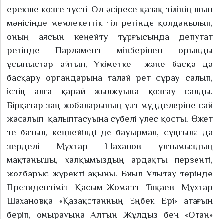
ерекше көзге түсті. Ол әсіресе қазақ тілінің шын
мәнісінде мемлекеттік тіл ретінде қолданылып,
оның аясын кеңейту тұрғысында депутат
ретінде Парламент мінберінен орынды
ұсыныстар айтып, Үкіметке
және басқа да
басқару органдарына талай рет сұрау салып,
істің алға қарай жылжуына қозғау салды.
Бірқатар заң жобаларының ұлт мүдделеріне сай
жасалып, қалыптасуына сүбелі үлес қосты.
Өжет
те батыл, кеңпейілді де бауырмал, сұңғыла да
зерделі Мұхтар Шаханов ұлтымыздың
мақтанышы, халқымыздың ардақты перзенті,
жолбарыс жүректі ақыны. Биыл Ұлытау төрінде
Президентіміз Қасым-Жомарт Тоқаев Мұхтар
Шахановқа «Қазақстанның Еңбек Ері» атағын
беріп, омырауына Алтын Жұлдыз бен «Отан»