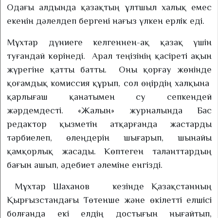
Одағы алдында қазақтың ұлтшыл халық емес
екенін дәлелдеп бергені нағыз үлкен ерлік еді.
Мұхтар дүниеге келгеннен-ақ қазақ үшін
туғандай көрінеді.
Арал теңізінің қасіреті ақын
жүрегіне қатты батты.
Оны қорғау жөнінде
қоғамдық комиссия құрып, сол өңірдің халқына
қарлығаш қанатымен су сепкендей
жәрдемдесті. «Жалын» журналында Бас
редактор қызметін атқарғанда жастарды
тәрбиелеп, өлеңдерін шығарып, шынайы
қамқорлық жасады. Көптеген таланттардың
бағын ашып, әдебиет әлеміне енгізді.
Мұхтар Шаханов
кезінде Қазақстанның
Қырғызстандағы Төтенше және өкілетті елшісі
болғанда екі елдің достығын нығайтып,