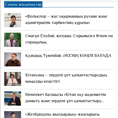
Соңғы жаңалықтар
«Фольклор – жас оқырманның рухани және
адамгершілік тәрбиесінің құралы»
Смағұл Елубай, жазушы: Сорымызға біткен он
сорақылық
Қуандық Түменбай. ӘКЕНІҢ КӨҢІЛІ БАЛАДА
Кітапхана – зерделі ұлт қалыптастырудың
маңызды кеңістігі
Мемлекет басшысы «Кітап оқу мәдениетін
дамыту және зерделі ұлт қалыптастыру
жөніндегі шаралар туралы» Жарлыққа қол
қойды
«Жезбұйдалы жылдардың» жаңғырығы