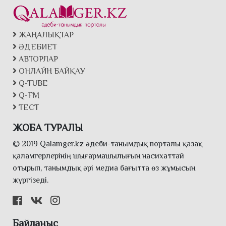
ЖАҢАЛЫҚТАР
ӘДЕБИЕТ
АВТОРЛАР
ОНЛАЙН БАЙҚАУ
Q-TUBE
Q-FM
ТЕСТ
ЖОБА ТУРАЛЫ
© 2019 Qalamger.kz әдеби-танымдық порталы қазақ
қаламгерлерінің шығармашылығын насихаттай
отырып, танымдық әрі медиа бағытта өз жұмысын
жүргізеді.
Байланыс