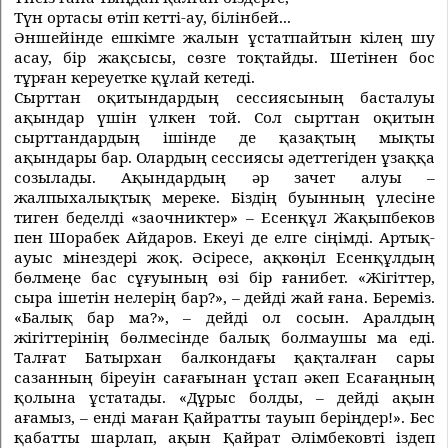
Түн ортасы өтiп кеттi-ау, бiлiнбей...
Әншейiнде ешкiмге жалын ұстатпайтын кiлең шу
асау, бiр жақсысы, сөзге тоқтайды. Шетiнен бос
тұрған кереуетке құлай кетедi.
Сырттан оқитындардың сессиясының басталуы
ақындар үшiн үлкен той. Сол сырттан оқитын
сырттандардың iшiнде де қазақтың мықты
ақындары бар. Олардың сессиясы әдеттегiден ұзаққа
созылады. Ақындардың әр зачет алуы –
жалпыхалықтық мереке. Бiздiң буынның үлесiне
тиген беделдi «заочниктер» – Есенқұл Жақыпбеков
пен Шорабек Айдаров. Екеуi де елге сiңiмдi. Артық-
ауыс мiнездерi жоқ. Әсiресе, ақкөңiл Есенқұлдың
бөлмеңе бас сұғуының өзi бiр ғанибет. «Жiгiттер,
сыра iшетiн нелерiң бар?», – дейдi жай ғана. Беремiз.
«Балық бар ма?», – дейдi ол сосын. Аралдың
жiгiттерiнiң бөлмесiнде балық болмаушы ма едi.
Талғат Батырхан балкондағы қақталған сары
сазанның бiреуiн сағағынан ұстап әкеп Есағаңның
қолына ұстатады. «Дұрыс болды, – дейдi ақын
ағамыз, – ендi маған Қайратты тауып берiңдер!». Бес
қабатты шарлап, ақын Қайрат Әлiмбековтi iздеп