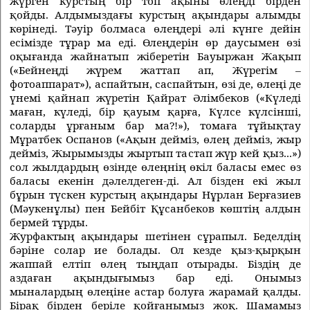
жүрген курстың бiр топ ақыны өлеңдi бiрден
қойды.
Алдымыздағы курстың ақындары алымды
көрiнедi. Тәуiр болмаса өлеңдерi әлi күнге дейiн
есiмiзде тұрар ма едi. Өлеңдерiн өр даусымен өзi
оқығанда жайнатып жiберетiн Бауыржан Жақып
(«Бейнеңдi жүрем жаттап ап, Жүрегiм –
фотоаппарат»), аспайтын, саспайтын, өзi де, өлеңi де
үнемi қайнап жүретiн Қайрат Әлiмбеков («Күледi
маған, күледi, бiр қауым қарға, Күлсе күлсiншi,
соларды ұрғаным бар ма?!»), томаға тұйықтау
Мұратбек Оспанов («Ақын деймiз, өлең деймiз, жыр
деймiз, Жырымызды жыртып тастап жүр кей қыз...»)
сол жылдардың өзiнде өлеңнiң өкiл баласы емес өз
баласы екенiн дәлелдеген-дi. Ал бiзден екi жыл
бұрын түскен курстың ақындары Нұрлан Берғазиев
(Мәукенұлы) пен Бейбiт Құсанбеков көштiң алдын
бермей тұрды.
Журфактың ақындары шетiнен сұрапыл. Беделдiң
бәрiне солар ие болады. Ол кезде қыз-қырқын
жаппай елтiп өлең тыңдап отырады. Бiздiң де
аздаған ақындығымыз бар едi. Онымыз
мыналардың өлеңiне астар болуға жарамай қалды.
Бiрақ бiрден берiле қойғанымыз жоқ. Шамамыз