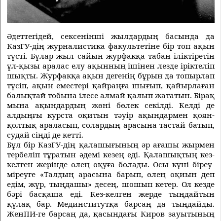
Әдеттегідей, сексенiншi жылдардың басында да
КазГУ-дiң журналистика факультетiне бiр топ ақын
түстi. Бұлар жыл сайын журфакқа табан iлiктiретiн
ұл-қызы аралас елу ақынның iшiнен лезде iрiктелiп
шықты. Журфакқа ақын дегенiң бұрын да топырлап
түсiп, ақын еместерi қайраңға шығып, қайырлаған
балықтай тобына iлесе алмай қалып жататын. Бiрақ
мына ақындардың жөнi бөлек секiлдi. Келдi де
алдыңғы курста оқитын тәуiр ақындармен қоян-
қолтық араласып, солардың арасына тастай батып,
судай сiңдi де кеттi.
Бұл бiр КазГУ-дiң қалашығының әр ағашы жырмен
тербелiп тұратын әдемi кезең едi. Қалашықтың кез-
келген жерiнде өлең оқуға болады. Осы күнi бiреу-
мiреуге «Талдың арасына барып, өлең оқиын деп
едiм, жүр, тыңдашы» десең, шошып кетер. Ол кезде
бәрi басқаша едi. Кез-келген жерде тыңдайтын
құлақ бар. Мединститутқа барсаң да тыңдайды.
ЖенПИ-ге барсаң да, қасындағы Киров зауытының