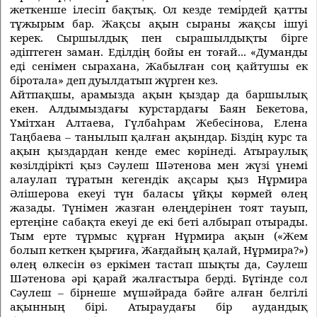
жеткенше iлесiп бақтық. Ол кезде темiрдей қатты
тұжырым бар. Жақсы ақын сыраны жақсы iшуi
керек. Сыршылдық пен сырашылдықты бiрге
әдiптеген заман. Едiлдiң бойы ен тоғай... «Думанды
едi сенiмен сырахана, Жабылған соң қайтушы ек
бiротала» деп дуылдатып жүрген кез.
Айтпақшы, арамызда ақын қыздар да баршылық
екен. Алдымыздағы курстардағы Баян Бекетова,
Үмiтхан Алтаева, Гүлбаһрам Жебесiнова, Елена
Таңбаева – танылып қалған ақындар. Бiздiң курс та
ақын қыздардан кенде емес көрiнедi. Атыраулық
көзiлдiрiктi қыз Сәулеш Шәтенова мен жүзi үнемi
алаулап тұратын кегендiк ақсары қыз Нұрмира
Әлiшерова екеуi түн баласы ұйқы көрмей өлең
жазады. Түнiмен жазған өлеңдерiнен тоят тауып,
ертеңiне сабақта екеуi де екi бетi албырап отырады.
Тым ерте тұрмыс құрған Нұрмира ақын («Жем
болып кеткен қырғиға, Жағдайың қалай, Нұрмира?»)
өлең өлкесiн өз еркiмен тастап шықты да, Сәулеш
Шәтенова әрi қарай жалғастыра бердi. Бүгiнде сол
Сәулеш – бiрнеше мүшәйрада бәйге алған белгiлi
ақынның бiрi. Атыраудағы бiр аудандық