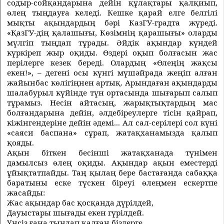
содыр-сойқандарына дейiн құлақтары қалқиып,
өлең тыңдауға келедi. Кешке қарай елге белгiлi
мықты ақындардың бәрi КазГУ-градта жүредi.
«ҚазГУ-дiң қалашығы, Көзiмнiң қарашығы» оларды
мүлгiп тыңдап тұрады. Әйдiк ақындар күндей
күркiреп жыр оқиды. Өздерi оқып болғасын жас
перiлерге кезек бередi. Олардың «Өлеңiң жақсы
екен!», – дегенi осы күнгi мүшәйрада жеңiп алған
жайынбас көлiгiңнен артық. Арындаған ақындарды
шалабурыл күйiнде түн ортасында шығарып салып
тұрамыз. Несiн айтасың, жарықтықтардың мас
болғандарына дейiн, әлдебiреулерге тiсiн қайрап,
кiжiнгендерiне дейiн әдемi... Ал сал-серiлерi сол күнi
«саяси баспана» сұрап, жатақханамызда қалып
қояды.
Ақын бiткен бесiншi жатақханада түнiмен
дамылсыз өлең оқиды. Ақындар ақын еместердi
ұйықтатпайды. Таң қылаң бере бастағанда сабаққа
баратыны еске түскен бiреуi өлеңмен ескертпе
жасайды:
Жас ақындар бас қосқанда дүрiлдей,
Дауыстары шығады екен гүрiлдей.
Үнсiз ғана тыңдап қалған бiздерге,