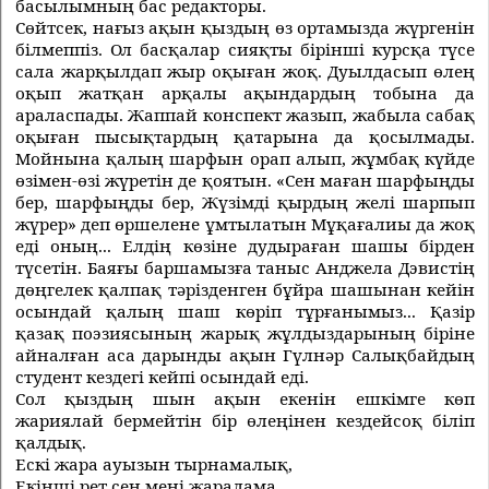
басылымның бас редакторы.
Сөйтсек, нағыз ақын қыздың өз ортамызда жүргенiн
бiлмеппiз. Ол басқалар сияқты бiрiншi курсқа түсе
сала жарқылдап жыр оқыған жоқ. Дуылдасып өлең
оқып жатқан арқалы ақындардың тобына да
араласпады. Жаппай конспект жазып, жабыла сабақ
оқыған пысықтардың қатарына да қосылмады.
Мойнына қалың шарфын орап алып, жұмбақ күйде
өзiмен-өзi жүретiн де қоятын. «Сен маған шарфыңды
бер, шарфыңды бер, Жүзімді қырдың желі шарпып
жүрер» деп өршелене ұмтылатын Мұқағалиы да жоқ
еді оның... Елдiң көзiне дудыраған шашы бiрден
түсетiн. Баяғы баршамызға таныс Анджела Дэвистiң
дөңгелек қалпақ тәрiзденген бұйра шашынан кейiн
осындай қалың шаш көрiп тұрғанымыз... Қазiр
қазақ поэзиясының жарық жұлдыздарының бiрiне
айналған аса дарынды ақын Гүлнәр Салықбайдың
студент кездегi кейпi осындай едi.
Сол қыздың шын ақын екенiн ешкiмге көп
жариялай бермейтiн бiр өлеңiнен кездейсоқ бiлiп
қалдық.
Ескi жара ауызын тырнамалық,
Екiншi рет сен менi жаралама...