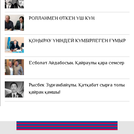
РОЛЛАНМЕН ӨТКЕН ҮШ КҮН
ҚОҢЫРАУ ҮНІНДЕЙ КҮМБІРЛЕГЕН ҒҰМЫР
Есболат Айдабосын. Қайраулы қара семсер
Рысбек Зұрғанбайұлы. Қатқабат сырға толы
қайран қамшы!