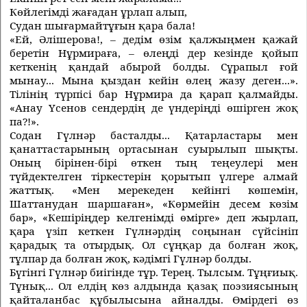
Көйлегiмдi жағадан ұрлап алып,
Судан шығармайтұғын қара бала!
«Ей, Әлiшерова!, – дедiм өзiм қалжыңмен қажай
беретiн Нұрмираға, – өлеңдi дер кезiнде қойып
кеткенiң қандай абырой болды. Сұрапыл ғой
мынау... Мына қыздан кейiн өлең жазу деген...».
Тiлiнiң түрпiсi бар Нұрмира да қарап қалмайды.
«Анау Үсенов сендердің де үндерiңдi өшiрген жоқ
па?!».
Содан Гүлнәр басталды... Қатарластары мен
қанаттастарының ортасынан суырылып шықты.
Оның бірінен-бірі өткен тың теңеулері мен
түйдектелген тіркестерін қорытып үлгере алмай
жаттық. «Мен мерекеден кейінгі көшемін,
Шаттанудан шаршаған», «Көрмейін десем көзім
бар», «Кешіріңдер келгенімді өмірге» деп жырлап,
қара үзіп кеткен Гүлнәрдің соңынан сүйсініп
қарадық та отырдық. Ол сұңқар да болған жоқ,
тұлпар да болған жоқ, кәдімгі Гүлнәр болды.
Бүгінгі Гүлнәр биігінде тұр. Терең. Тылсым. Тұңғиық.
Тұнық... Ол елдің көз алдында қазақ поэзиясының
қайталанбас құбылысына айналды. Өмірдегі өз