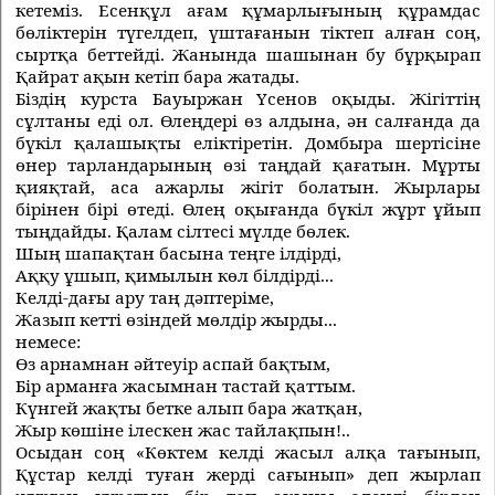
кетемiз. Есенқұл ағам құмарлығының құрамдас
бөлiктерiн түгелдеп, үштағанын тiктеп алған соң,
сыртқа беттейдi. Жанында шашынан бу бұрқырап
Қайрат ақын кетiп бара жатады.
Бiздiң курста Бауыржан Үсенов оқыды. Жiгiттiң
сұлтаны едi ол. Өлеңдерi өз алдына, ән салғанда да
бүкiл қалашықты елiктiретiн. Домбыра шертiсiне
өнер тарландарының өзi таңдай қағатын. Мұрты
қияқтай, аса ажарлы жiгiт болатын. Жырлары
бiрiнен бiрi өтедi. Өлең оқығанда бүкiл жұрт ұйып
тыңдайды. Қалам сiлтесi мүлде бөлек.
Шың шапақтан басына теңге iлдiрдi,
Аққу ұшып, қимылын көл бiлдiрдi...
Келдi-дағы ару таң дәптерiме,
Жазып кеттi өзiндей мөлдiр жырды...
немесе:
Өз арнамнан әйтеуiр аспай бақтым,
Бiр арманға жасымнан тастай қаттым.
Күнгей жақты бетке алып бара жатқан,
Жыр көшiне iлескен жас тайлақпын!..
Осыдан соң «Көктем келдi жасыл алқа тағынып,
Құстар келдi туған жердi сағынып» деп жырлап