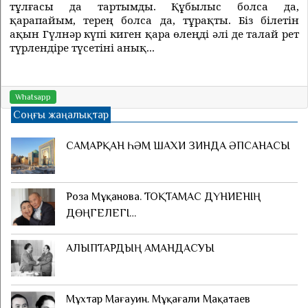
тұлғасы да тартымды. Құбылыс болса да,
қарапайым, терең болса да, тұрақты. Біз білетін
ақын Гүлнәр күпі киген қара өлеңді әлі де талай рет
түрлендіре түсетіні анық...
Whatsapp
Соңғы жаңалықтар
САМАРҚАН ҺӘМ ШАХИ ЗИНДА ӘПСАНАСЫ
Роза Мұқанова. ТОҚТАМАС ДҮНИЕНІҢ
ДӨҢГЕЛЕГІ…
АЛЫПТАРДЫҢ АМАНДАСУЫ
Мұхтар Мағауин. Мұқағали Мақатаев