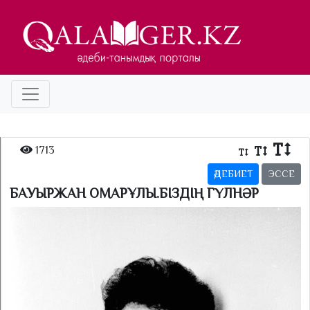
1713
ӘДЕБИЕТ
ЭССЕ
БАУЫРЖАН ОМАРҰЛЫ.БІЗДІҢ ГҮЛНӘР