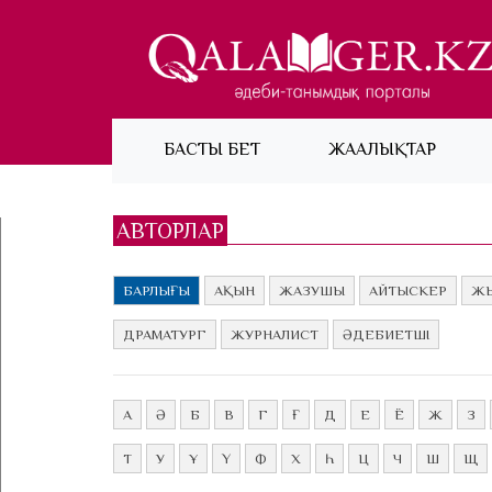
(current)
БАСТЫ БЕТ
ЖАҢАЛЫҚТАР
АВТОРЛАР
БАРЛЫҒЫ
АҚЫН
ЖАЗУШЫ
АЙТЫСКЕР
ЖЫ
ДРАМАТУРГ
ЖУРНАЛИСТ
ӘДЕБИЕТШІ
А
Ә
Б
В
Г
Ғ
Д
Е
Ё
Ж
З
Т
У
Ұ
Ү
Ф
Х
Һ
Ц
Ч
Ш
Щ