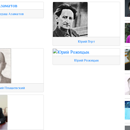
лдаш Азаматов
Юрий Герт
Юрий Рожицын
ий Плашевский