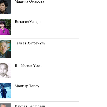
Мадина Омарова
Ботагөз Уатқан
Талғат Айтбайұлы
Шойбеков Үсен
Мадияр Төлеу
Қайрат Бестібаев