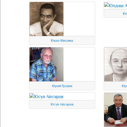
Ю
Юкио Мисима
Юрий Грунин
Юр
Юсуп Айсаров