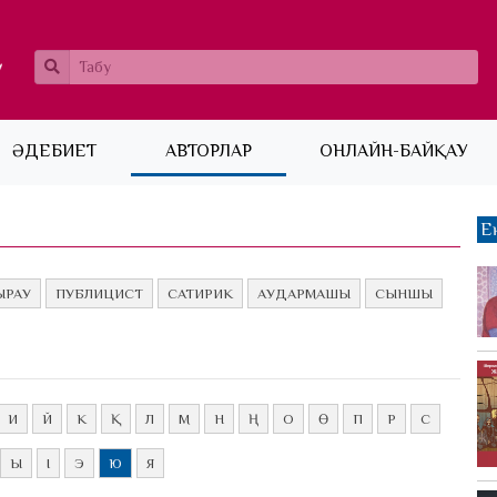
ӘДЕБИЕТ
АВТОРЛАР
ОНЛАЙН-БАЙҚАУ
Е
РАУ
ПУБЛИЦИСТ
САТИРИК
АУДАРМАШЫ
СЫНШЫ
И
Й
К
Қ
Л
М
Н
Ң
О
Ө
П
Р
С
Ы
І
Э
Ю
Я