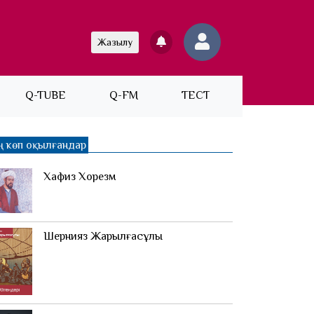
Жазылу
Q-TUBE
Q-FM
ТЕСТ
ң көп оқылғандар
Хафиз Хорезм
Шернияз Жарылғасұлы