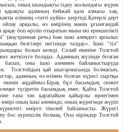
рпалысын, оның шындықты іздеу жолындағы жүрек
өзі қарақты адамның бейжай қала алмасы хақ.
яты өлімнің «тәтті күйін» шертеді.Қатерлі дерт
 ойлау арқылы, өз өмірінің мәнін ұғынғандай
арқау боп өріліп отыратын мына екі ерекшелікті
лі" (внутренная речь) һәм ішкі әлемдегі арпалыс
ыққан белгілері негізінде талдау».
Ішкі "тіл"
ырымдары болып келеді. Солай екеніне Толстой
көз жеткізуге болады.
Адамның жүзінде болған
ап басып, оны ішкі әлеммен байланыстыруда
ын.
Толстойдың қай шығармасында болмасын,
ыстар, адамның өз-өзімен болған күресі сыртқы
е екенін аңдаймыз.Бірақ бұл басымдық сюжет
леңке түсіретін басымдық емес. Қайта Толстой
өзіне ғана тән қарапайым қайырлы өрнегімен
мірі оның ішкі әлемінде, оның жүрегінде жүріп
үректегі өмірге тікелей байланысты. Жүрегі
деу бос әурешілік болмақ. Осы иірімдер Толстой
.