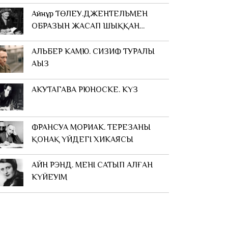
Айнұр ТӨЛЕУ.ДЖЕНТЕЛЬМЕН
ОБРАЗЫН ЖАСАП ШЫҚҚАН
ЖАЗУШЫ
АЛЬБЕР КАМЮ. СИЗИФ ТУРАЛЫ
АҢЫЗ
АКУТАГАВА РЮНОСКЕ. КҮЗ
ФРАНСУА МОРИАК. ТЕРЕЗАНЫҢ
ҚОНАҚ ҮЙДЕГІ ХИКАЯСЫ
АЙН РЭНД. МЕНІҢ САТЫП АЛҒАН
КҮЙЕУІМ