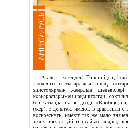
Аталған кезеңдегі Толстойдың ішкі 
жанкешті ынтызарлығы оның хаттар
эпистолярлық жанрдың шедеврлері
көзқарастарымен нақышталған
соқтықп
бір хатында былай дейді: «Вообще, на
(жер), о деньгах, имеют, в сравнении с
воскреснуть, имеют так же мало значе
тезек сияқты: үйілген сайын сасиды, ш
өз ұлына сені жер мен ақша ақиқатты