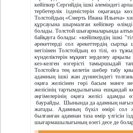
кейіпкер Сергийдің ішкі әлеміндегі а
тербетерлік ізденістерін оқығанда к
Толстойдың «Смерть Ивана Ильича» хика
құрсауына шырмалған кейіпкер өлімді
болады.
Толстой шығармаларында алтын 
байқауға болады: «кейіпкердің ішкі "ті
әрекеттерді сол әрекеттердің сыртқа ш
негізінен Толстойдың өз тілі, өз тұж
күнделіктерін мұқият зерделеу арқылы 
кез-келген өзгерісті тамыршыдай т
Толстойға тең келетін шебер табу қи
адамның ішкі жан дүниесіндегі толған
оқиға желісінен гөрі басым мәнге и
желісінің тартымдылығына ешқандай кө
әңгімелерінің оқиға желісі адамды 
баурайды.
Шынында да адамның нағыз ө
жатады. Адамның бүкіл өмірі сол ж
былғанған адамнан таза өмір үлгісін із
шығармашылығының өзегі десе де болар