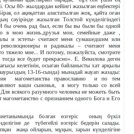
ді. Осы 80- жылдардан кейінгі жазылған еңбектері
ірақ ол ақиқаттан аластатылған жоқ, қайта оған
ң сәуірінде жазылған Толстой күнделігіндегі
Я бы очень рад был, если бы вы были бы одной
о в мою жизнь.друзья мои, семейные даже ,
ралы и эстеты- считают меня сумашедшим или
- революционеры и радикалы – считают меня
то тяжело мне... И потому, пожалуйста, смотрите
 тогда все будет прекрасно». Е. Векилова деген
ғысы келетінін, осыған байланысты хат арқылы
наурыздың 13-16-сында) мынадай жауап жазады:
ния
магометанства православию
и по тем
авляют ваши сыновья,
я могу только со всей
 Для всякого разумного человека не можеть быть
т магометанство с признанием одного Бога и Его
етанымында болған өзгеріс
оның бүкіл
нделігіне де
түбегейлі өзгеріс бедерін салады.
апқан
жаңа ойларын, мұңын, зарын күнделігіне