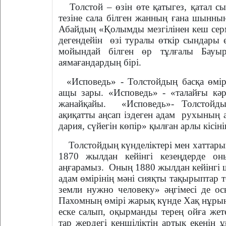
Толстой – өзін өте қатыгез, қатал 
тезіне сала білген жанның ғана шынның
Абайдың «Қолымды мезгілінен кеш серме
дегендейін
өзі туралы өткір сындары е
мойындай білген өр тұлғалы Бауы
аямағандардың бірі.
«Исповедь» - Толстойдың басқа өмі
ащы зары. «Исповедь» - «талайғы кә
жанайқайы.
«Исповедь»- Толстойд
ақиқатты аңсап іздеген адам
рухының а
дария, сүйегін көпір» қылған арлы кісіні
Толстойдың күнделіктері мен хаттарын
1870 жылдан кейінгі кезеңдерде он
аңғарамыз.
Оның 1880 жылдан кейінгі ш
адам өмірінің мәні сияқты тақырыптар
земли нужно человеку» әңгімесі де о
Пахомның өмірі жарық күнде Хақ нұрын
еске салып, оқырманды терең ойға жете
тар жердегі кеңшіліктің артық екенін 