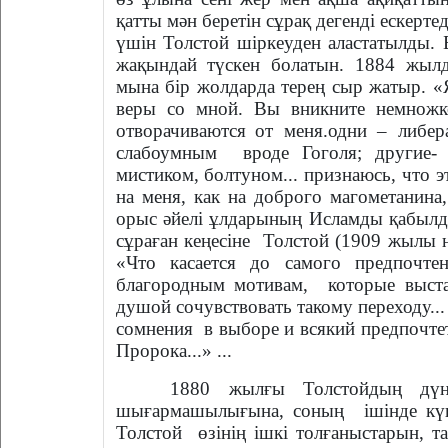
қатты мән беретін сұрақ дегенді ескерте
үшін Толстой шіркеуден аластатылды. Б
жақындай түскен болатын. 1884 жылды
мына бір жолдарда терең сыр жатыр. «
веры со мной. Вы вникните немножк
отворачиваются
от меня.одни – либе
слабоумным
вроде Гоголя; другие
мистиком, болтуном... признаюсь, что э
на меня, как на доброго магометанина,
орыс әйелі ұлдарының Исламды қабылда
сұраған кеңесіне
Толстой (1909 жылы 
«Что касается до самого предпочте
благородным мотивам,
которые выст
душой сочувствовать такому переходу...
сомнения
в выборе и всякий предпочте
Пророка...» ...
1880 жылғы Толстойдың дүни
шығармашылығына, соның
ішінде кү
Толстой
өзінің ішкі толғаныстарын, т