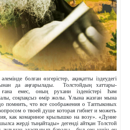
әлемінде болған өзгерістер, ақиқатты іздеудегі
ынан да аңғарылады.
Толстойдың хаттары-
 ғана емес, оның рухани ізденістері Һәм
алы, соқпақсыз өмір жолы. Ұлына жазған мына
до помнить, что все соображения о Таптыковых
 вопросом о твоей душе которая гибнет и можеть
ния, как комариное крылышко на возу». «Дүние
ашылса жерді тыңайтады» дегенді айтқан Толстой
ң аулынан адастырып барады,
бұл сен үшін ең