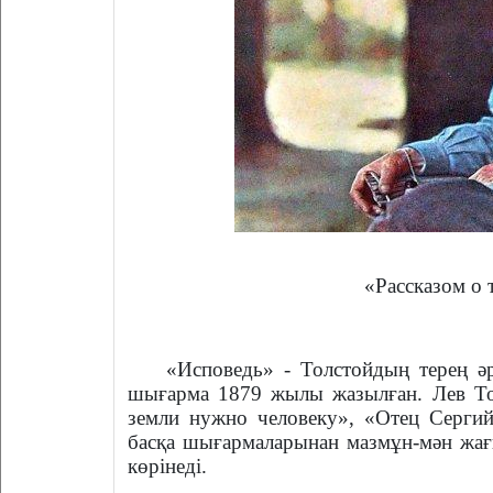
«Рассказом о 
«Исповедь» - Толстойдың терең әр
шығарма 1879 жылы жазылған. Лев Т
земли нужно человеку», «Отец Сергий
басқа шығармаларынан мазмұн-мән жағы
көрінеді.