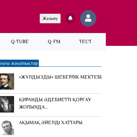
Жазылу
Q-TUBE
Q-FM
ТЕСТ
оңғы жаңалықтар
«ЖҰЛДЫЗДЫҢ» ШЕБЕРЛІК МЕКТЕБІ
ҚИРАНДЫ ӘДЕБИЕТТІ ҚОРҒАУ
ЖОЛЫНДА…
АҚЫМАҚ ӘЙЕЛДІҢ ХАТТАРЫ