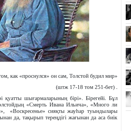
том, как «проснулся» он сам, Толстой будил мир»
(штж 17-18 том 251-бет) .
і қуатты шығармаларының бірі». Бірегейі. Бұл
олстойдың «Смерть Ивана Ильича», «Много ли
»,
«Воскресенье» сияқты жауһар туындылары
нан да, тақырып тереңдігі жағынан да аса биік