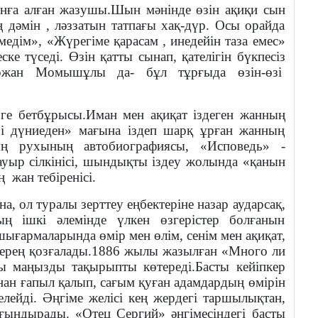
сынға алған жазушы.Шын мәнінде өзін ақиқи сын
 дәмін , ләззатын татпағы хақ-дүр. Осы орайда
дім», «Жүрегіме қарасам , инедейін таза емес»
ске түседі. Өзін қатты сынап, қателігін бүкпесіз
ржан Момышұлы да- бұл тұрғыда өзін-өзі
рге бетбұрысы.Иман мен ақиқат іздеген жанның
рі дүниеден» мағына іздеп шарқ ұрған жанның
ың рухының автобиографиясы, «Исповедь» -
уыр сілкінісі, шындықты іздеу жолында «қанын
ң
жан тебіренісі.
а, ол туралы зерттеу еңбектеріне назар аударсақ,
ың ішкі әлемінде үлкен өзгерістер болғанын
ығармаларында өмір мен өлім, сенім мен ақиқат,
 терең қозғалады.1886 жылы жазылған «Много ли
сы маңызды тақырыпты көтереді.Басты кейіпкер
ан ғапыл қалып, сағым қуған адамдардың өмірін
лейді. Әңгіме желісі кең жердегі таршылықтан,
ұғындырады. «Отец Сергий» әңгімесіндегі басты